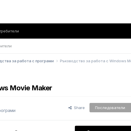
требители
бители
дства за работа с програми
Ръководство за работа с Windows M
ws Movie Maker
Share
Последователи
рограми