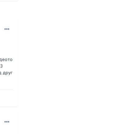
идеото
-3
д друг