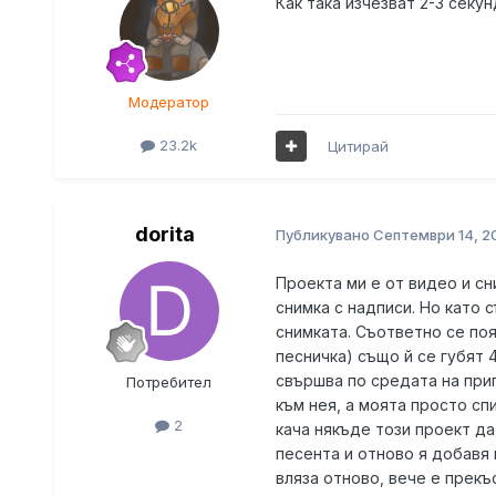
Как така изчезват 2-3 секу
Модератор
23.2k
Цитирай
dorita
Публикувано
Септември 14, 2
Проекта ми е от видео и сн
снимка с надписи. Но като 
снимката. Съответно се поя
песничка) също й се губят 4
свършва по средата на прип
Потребител
към нея, а моята просто сп
2
кача някъде този проект да
песента и отново я добавя в
вляза отново, вече е прекъ