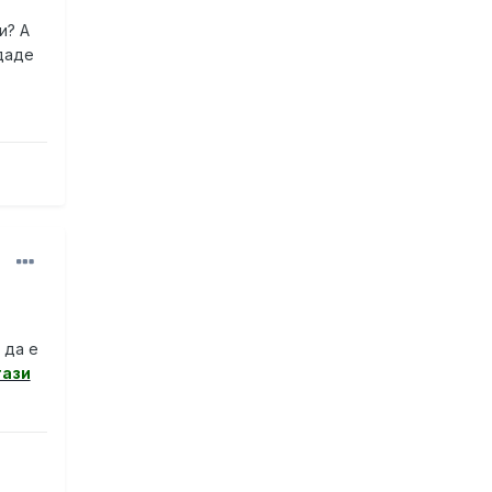
и? А
 даде
 да е
тази