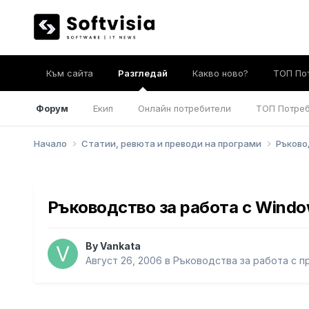
Към сайта
Разгледай
Какво ново?
ТОП По
Форум
Екип
Онлайн потребители
ТОП Потре
Начало
Статии, ревюта и преводи на програми
Ръково
Ръководство за работа с Windo
By
Vankata
Август 26, 2006
в
Ръководства за работа с п