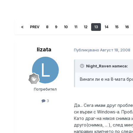
PREV
8
9
10
11
12
13
14
15
16
lizata
Публикувано
Август 18, 2008
Night_Raven написа:
Винаги ли е на 8-мата бр
Потребител
3
Да... Сега имам друг пробле
си върви с Windows-a. Пробл
Като драг-на някоя снимка 
друго(снимка, ... ), след м
направих клипчето по следн