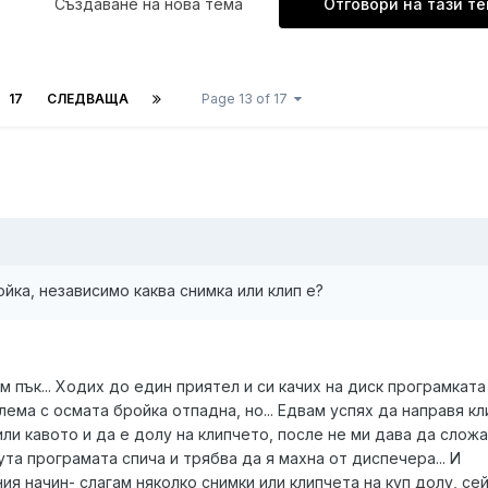
Създаване на нова тема
Отговори на тази т
17
СЛЕДВАЩА
Page 13 of 17
ойка, независимо каква снимка или клип е?
м пък... Ходих до един приятел и си качих на диск програмката
ема с осмата бройка отпадна, но... Едвам успях да направя кли
или кавото и да е долу на клипчето, после не ми дава да сложа
инута програмата спича и трябва да я махна от диспечера... И
ия начин- слагам няколко снимки или клипчета на куп долу, се