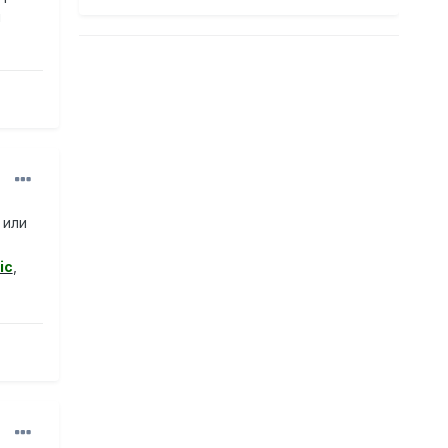
и
 или
ic
,