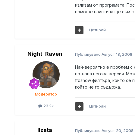
излизам от програмата. Посл
помогне наистина ще съм ст
Цитирай
Night_Raven
Публикувано
Август 18, 2008
Най-вероятно е проблем с 
по-нова негова версия. Мо
ffdshow филтъра, който се
който не го съдържа.
Модератор
23.2k
Цитирай
lizata
Публикувано
Август 20, 2008