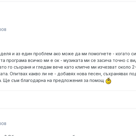
008
деля и аз един проблем ако може да ми помогнете - когато си
а програма всичко ми е ок - музиката ми се засича точно с в
ато го съхраня и гледам вече като клипче ми изчезват около 2
ата. Опитвах какво ли не - добавях нова песен, съхранявах по
а. Ще съм благодарна на предложения за помощ
008