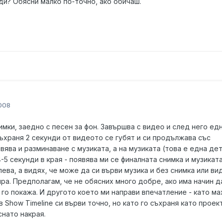
нди? Обясни малко по-точно, ако обичаш.
008
имки, заедно с песен за фон. Завършва с видео и след него ед
съхраня 2 секунди от видеото се губят и си продължава със
вява и разминаване с музиката, а на музиката (това е една де
-5 секунди в края - появява ми се финалната снимка и музикат
ева, а видях, че може да си върви музика и без снимка или ви
ира. Предполагам, че не обясних много добре, ако има начин д
 го покажа. И другото което ми направи впечатление - като ма
 Show Timeline си върви точно, но като го съхраня като проект
снато накрая.