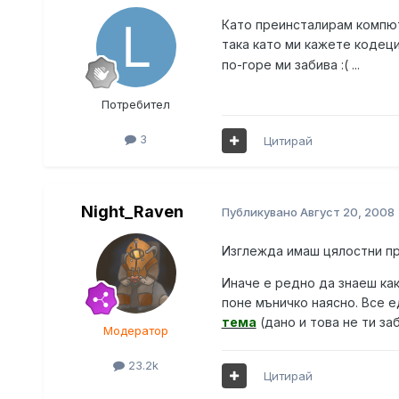
Като преинсталирам компют
така като ми кажете кодеци
по-горе ми забива :( ...
Потребител
3
Цитирай
Night_Raven
Публикувано
Август 20, 2008
Изглежда имаш цялостни пр
Иначе е редно да знаеш как
поне мъничко наясно. Все е
тема
(дано и това не ти заб
Модератор
23.2k
Цитирай