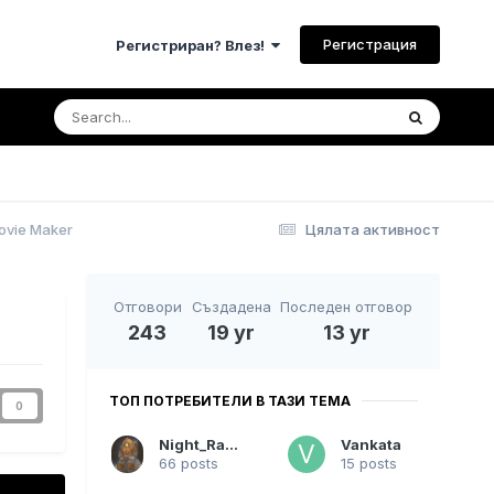
Регистрация
Регистриран? Влез!
ovie Maker
Цялата активност
Отговори
Създадена
Последен отговор
243
19 yr
13 yr
ТОП ПОТРЕБИТЕЛИ В ТАЗИ ТЕМА
0
Night_Raven
Vankata
66 posts
15 posts