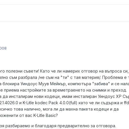
2008
о полезни съвети! Като че ли намерих отговор на въпроса си,
илно съм разбрала /не съм на "ти" с тая материя/. Проблема е 
а блокира Уиндоус Муув Мейкър, компютъра "забива" и се нал
не приема настройките за времетраенето на снимки и преход.
 да инсталирам нови кодеци, имам инсталиран Уиндоус ХР Съ
1.4026.0 и K-Litle kodec Pack 4.0.0(full) като че ли съдържа и ff
всичко това налично, мога ли да махна пакета кодеци и да
женити от вас K-Litle Basic?
азя разбираемо и благодаря предварително за отговора.