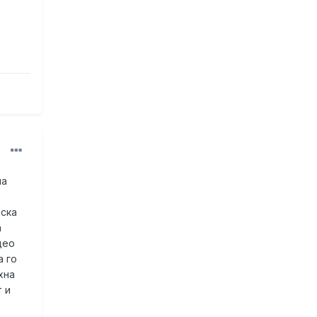
на
тска
а
део
а го
хна
 и