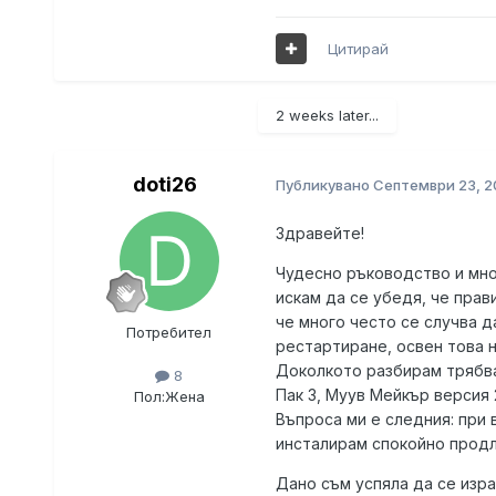
Цитирай
2 weeks later...
doti26
Публикувано
Септември 23, 
Здравейте!
Чудесно ръководство и мног
искам да се убедя, че прав
че много често се случва д
Потребител
рестартиране, освен това 
Доколкото разбирам трябва
8
Пак 3, Муув Мейкър версия 2.
Пол:
Жена
Въпроса ми е следния: при 
инсталирам спокойно продло
Дано съм успяла да се изр