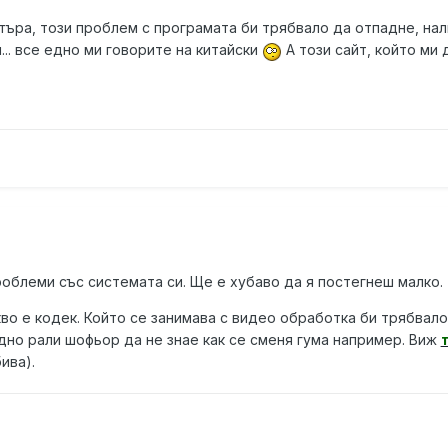
ъра, този проблем с програмата би трябвало да отпадне, нал
... все едно ми говорите на китайски
А този сайт, който ми
облеми със системата си. Ще е хубаво да я постегнеш малко.
во е кодек. Който се занимава с видео обработка би трябвало
дно рали шофьор да не знае как се сменя гума например. Виж
ива).