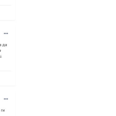
а да
а
ш.
 ги