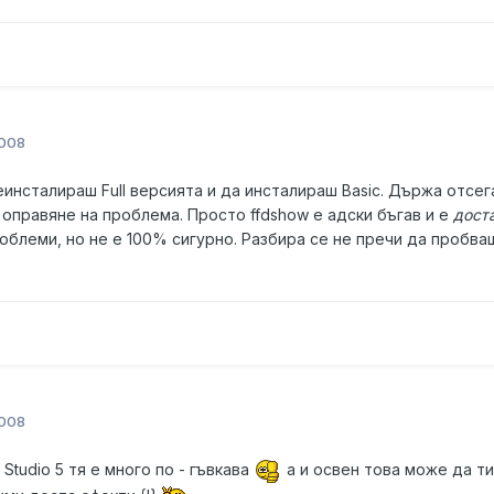
2008
инсталираш Full версията и да инсталираш Basic. Държа отсег
оправяне на проблема. Просто ffdshow е адски бъгав и е
дост
облеми, но не е 100% сигурно. Разбира се не пречи да пробва
2008
Studio 5 тя е много по - гъвкава
а и освен това може да ти