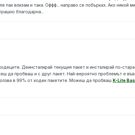
е пак влизам и така. Оффф... направо се побърках. Ако някой м
рашно благодарна...
кодеците. Деинсталирай текущия пакет и инсталирай по-стара
жеш да пробваш и с друг пакет. Най-вероятно проблемът е във
 ползва в 99% от кодек пакетите. Можеш да пробваш
K-Lite Bas