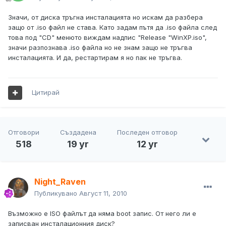
Значи, от диска тръгна инсталацията но искам да разбера
защо от .iso файл не става. Като задам пътя да .iso файла след
това под "CD" менюто виждам надпис "Release "WinXP.iso",
значи разпознава .iso файла но не знам защо не тръгва
инсталацията. И да, рестартирам я но пак не тръгва.
Цитирай
Отговори
Създадена
Последен отговор
518
19 yr
12 yr
Night_Raven
Публикувано
Август 11, 2010
Възможно е ISO файлът да няма boot запис. От него ли е
записван инсталационния диск?