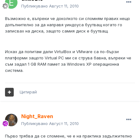
Публикувано
Август 11, 2010
Възможно е, въпреки че доколкото си спомням правих нещо
допълнително за да направя уиндоуса буутващ когато го
записвах на диска, защото самия диск е буутващ.
Исках да попитам дали VirtulBox и VMware са по-бързи
платформи защото Virtual PC ми се струва бавна, въпреки че
съм задал 1 GB RAM памет за Windows XP операционна
система.
Цитирай
Night_Raven
Публикувано
Август 11, 2010
Първо трябва да се спомене, че е на практика задължително