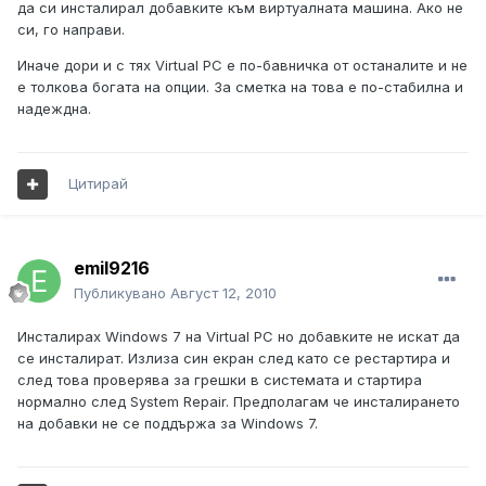
да си инсталирал добавките към виртуалната машина. Ако не
си, го направи.
Иначе дори и с тях Virtual PC е по-бавничка от останалите и не
е толкова богата на опции. За сметка на това е по-стабилна и
надеждна.
Цитирай
emil9216
Публикувано
Август 12, 2010
Инсталирах Windows 7 на Virtual PC но добавките не искат да
се инсталират. Излиза син екран след като се рестартира и
след това проверява за грешки в системата и стартира
нормално след System Repair. Предполагам че инсталирането
на добавки не се поддържа за Windows 7.