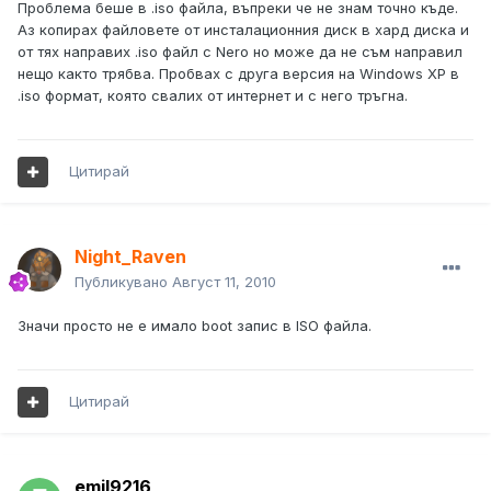
Проблема беше в .iso файла, въпреки че не знам точно къде.
Аз копирах файловете от инсталационния диск в хард диска и
от тях направих .iso файл с Nero но може да не съм направил
нещо както трябва. Пробвах с друга версия на Windows XP в
.iso формат, която свалих от интернет и с него тръгна.
Цитирай
Night_Raven
Публикувано
Август 11, 2010
Значи просто не е имало boot запис в ISO файла.
Цитирай
emil9216