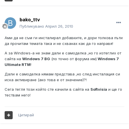
bako_ttv
Публикувано
Април 26, 2010
Ами да не съм ги инсталирал добавките, и дори толкова пъти
да прочитам темата така и не схванах как да го направя!
А за Windows-а не знам дали е самоделка ,но го изтеглих от
сайта на
Windows 7 BG
(по точно от форума им)
Windows 7
Ultimate RTM
!
Дали е самоделка нямам представа ,но след инсталация си
иска активиране (ако това е от значение)?!
Сега тегля този който сте качили в сайта на
Softvisia
и ще го
тествам него!
Цитирай