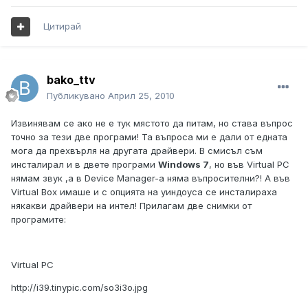
Цитирай
bako_ttv
Публикувано
Април 25, 2010
Извинявам се ако не е тук мястото да питам, но става въпрос
точно за тези две програми! Та въпроса ми е дали от едната
мога да прехвърля на другата драйвери. В смисъл съм
инсталирал и в двете програми
Windows 7
, но във Virtual PC
нямам звук ,а в Device Manager-а няма въпросителни?! А във
Virtual Box имаше и с опцията на уиндоуса се инсталираха
някакви драйвери на интел! Прилагам две снимки от
програмите:
Virtual PC
http://i39.tinypic.com/so3i3o.jpg