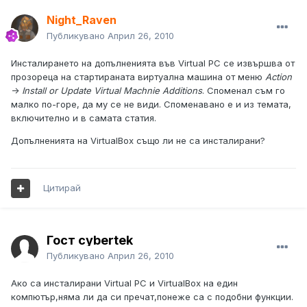
Night_Raven
Публикувано
Април 26, 2010
Инсталирането на допълненията във Virtual PC се извършва от
прозореца на стартираната виртуална машина от меню
Action
->
Install or Update Virtual Machnie Additions
. Споменал съм го
малко по-горе, да му се не види. Споменавано е и из темата,
включително и в самата статия.
Допълненията на VirtualBox също ли не са инсталирани?
Цитирай
Гост cybertek
Публикувано
Април 26, 2010
Ако са инсталирани Virtual PC и VirtualBox на един
компютър,няма ли да си пречат,понеже са с подобни функции.