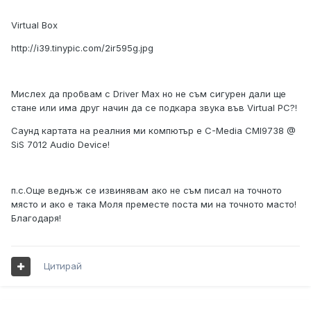
Virtual Box
http://i39.tinypic.com/2ir595g.jpg
Мислех да пробвам с Driver Max но не съм сигурен дали ще
стане или има друг начин да се подкара звука във Virtual PC?!
Саунд картата на реалния ми компютър е C-Media CMI9738 @
SiS 7012 Audio Device!
п.с.Още веднъж се извинявам ако не съм писал на точното
място и ако е така Моля преместе поста ми на точното масто!
Благодаря!
Цитирай