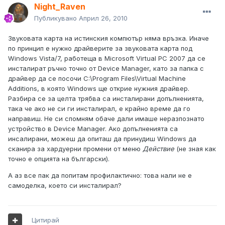
Night_Raven
Публикувано
Април 26, 2010
Звуковата карта на истинския компютър няма връзка. Иначе
по принцип е нужно драйверите за звуковата карта под
Windows Vista/7, работеща в Microsoft Virtual PC 2007 да се
инсталират ръчно точно от Device Manager, като за папка с
драйвер да се посочи C:\Program Files\Virtual Machine
Additions, в която Windows ще открие нужния драйвер.
Разбира се за целта трябва са инсталирани допълненията,
така че ако не си ги инсталирал, е крайно време да го
направиш. Не си спомням обаче дали имаше неразпознато
устройство в Device Manager. Ако допълненията са
инсалирани, можеш да опиташ да принудиш Windows да
сканира за хардуерни промени от меню
Действие
(не зная как
точно е опцията на български).
А аз все пак да попитам профилактично: това нали не е
самоделка, което си инсталирал?
Цитирай