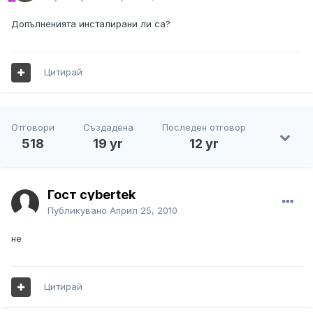
Допълненията инсталирани ли са?
Цитирай
Отговори
Създадена
Последен отговор
518
19 yr
12 yr
Гост cybertek
Публикувано
Април 25, 2010
не
Цитирай