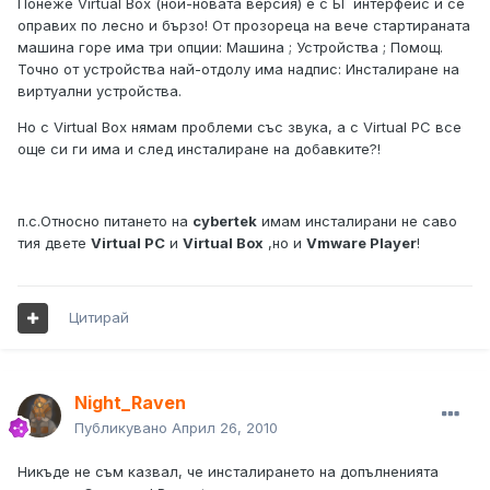
Понеже Virtual Box (ной-новата версия) е с БГ интерфейс и се
оправих по лесно и бързо! От прозореца на вече стартираната
машина горе има три опции: Машина ; Устройства ; Помощ.
Точно от устройства най-отдолу има надпис: Инсталиране на
виртуални устройства.
Но с Virtual Box нямам проблеми със звука, а с Virtual PC все
още си ги има и след инсталиране на добавките?!
п.с.Относно питането на
cybertek
имам инсталирани не саво
тия двете
Virtual PC
и
Virtual Box
,но и
Vmware Player
!
Цитирай
Night_Raven
Публикувано
Април 26, 2010
Никъде не съм казвал, че инсталирането на допълненията