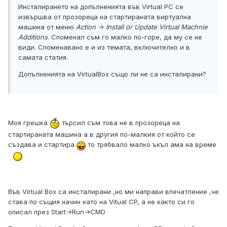
Инсталирането на допълненията във Virtual PC се
извършва от прозореца на стартираната виртуална
машина от меню
Action
->
Install or Update Virtual Machnie
Additions
. Споменал съм го малко по-горе, да му се не
види. Споменавано е и из темата, включително и в
самата статия.
Допълненията на VirtualBox също ли не са инсталирани?
Моя грешка
търсил съм това не в прозореца на
стартираната машина а в другия по-малкия от който се
създава и стартира
то трябвало малко ъкъл ама на време
Във Virtual Box са инсталирани ,но ми направи впечатление ,че
става по същия начин като на Vitual CP, а не както си го
описал през Start->Run->CMD