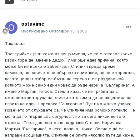
ostavime
Публикувано
Октомври 13, 2006
Такааааа.
Трагедийке ще ти кажа аз защо мисля, че се е отказал (вече
казах горе де, мнение дадох). Има още една причина, която
може би не всеки е забелязал. Стилиян преди време
намекна, но повечето не обърнаха внимание, че не е коректно,
когато целият отбор се бъхти на терена и се раздава кой
колкото може само един човек да бъде нарича "Българина"! А
именно Мартин Петров. Стенли каза, че не трябва да с
омаловажава труда на всички като тим и да се акцентира на
играта на един. Нарекоха "Българина". Тук има малка уловко.
Повечето от слуховете са, че Стилиян има ромско потекло. Не
мога да го твърдя със сигурност, но за сега никой не го е
отрекъл. Това допълнително подразни Стенли. Наричаха
Мартин "Българина", а него, капина... нищо. Лесно е да се
направи асоциацията. Стилиян се опита няколко пъти да каже,