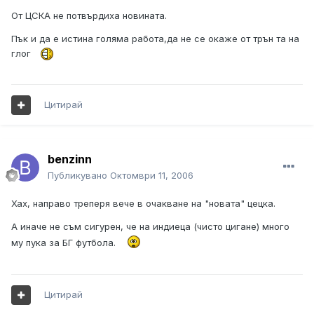
От ЦСКА не потвърдиха новината.
Пък и да е истина голяма работа,да не се окаже от трън та на
глог
Цитирай
benzinn
Публикувано
Октомври 11, 2006
Хах, направо треперя вече в очакване на "новата" цецка.
А иначе не съм сигурен, че на индиеца (чисто цигане) много
му пука за БГ футбола.
Цитирай