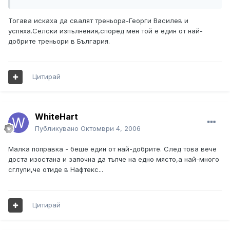
Тогава искаха да свалят треньора-Георги Василев и
успяха.Селски изпълнения,според мен той е един от най-
добрите треньори в България.
Цитирай
WhiteHart
Публикувано
Октомври 4, 2006
Малка поправка - беше един от най-добрите. След това вече
доста изостана и започна да тъпче на едно място,а най-много
сглупи,че отиде в Нафтекс...
Цитирай