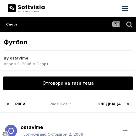
Спорт
Футбол
By
ostavime
Април 2, 2006
в
Спорт
Отговори на тази тема
PREV
Page 9 of 15
СЛЕДВАЩА
ostavime
Публикувано
Октомври 2, 2006