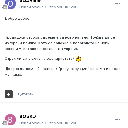
ostavime
Публикувано
Октомври 10, 2006
Добре добре.
Продадоха отбора... време е за ново начало. Трябва да се
изкорени всичко. Като се започне с полагането на нови
основи = махане на сегашната управа.
Страх ли ви е вече... лефскарчетата?
Ще преглътнем 1-2 години в "рекунструкции" на тима и после
мачкаме.
Цитирай
BO6KO
Публикувано
Октомври 10, 2006