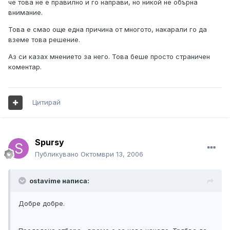
че това не е правилно и го направи, но никой не обърна
внимание.
Това е смао още една причина от многото, накарали го да
вземе това решение.
Аз си казах мнението за него. Това беше просто страничен
коментар.
Цитирай
Spursy
Публикувано
Октомври 13, 2006
ostavime написа:
Добре добре.