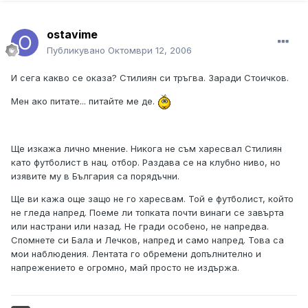
ostavime
Публикувано
Октомври 12, 2006
И сега какво се оказа? Стилиян си тръгва. Заради Стоичков.
Мен ако питате... питайте ме де.
Ще изкажа лично мнение. Никога не съм харесвал Стилиян
като футболист в нац. отбор. Раздава се на клубно ниво, но
изявите му в България са порядъчни.
Ще ви кажа още защо не го харесвам. Той е футболист, който
не гледа напред. Поеме ли топката почти винаги се завърта
или настрани или назад. Не гради особено, не напредва.
Спомнете си Бала и Лечков, напред и само напред. Това са
мои наблюдения. Лентата го обремени допълнително и
напрежението е огромно, май просто не издържа.