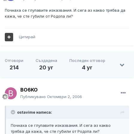
Почнаха се глупавите изказвания. И сега аз какво трябва да
кажа, че сте губили от Родопа ли?
Цитирай
Отговори
Създадена
Последен отговор
214
20 yr
4 yr
BO6KO
Публикувано
Октомври 2, 2006
ostavime написа:
Почнаха се глупавите изказвания. И сега аз какво
трябва да кажа, че сте губили от Родопа ли?