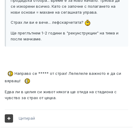
Продадоха отбора... време е за ново начало. Трябва да
се изкорени всичко. Като се започне с полагането на
нови основи = махане на сегашната управа.
Страх ли ви е вече... лефскарчетата?
Ще преглътнем 1-2 години в "рекунструкции" на тима и
после мачкаме.
Направо се ***** от страх! Лелелеле важното е да си
вярваш!
Едва ли в целия си живот някога ще отида на стадиона с
чувство за страх от цецка.
Цитирай