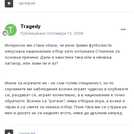
Цитирай
Tragedy
Публикувано
Октомври 13, 2006
Интересно ми стана обаче, че вече трима футболисти
напуснаха националния отбор като изтъкнаха Стоичков за
основна причина. Дали е наистина така или е някакъв
заговор, или знам ли и аз?
Иначе за играчите ни - не съм голям специалист, но по
скромните ми наблюдения всички играят чудесно в клубовете
си, раздават се, играят колективно, а в националния е точно
обратното. Всички са "рогачи", няма отборна игра, а всеки е
таран и се смята за човека-отбор. Поне така ми се струва на
мен и докато не си надвият егото, няма да дръпнем напред.
Цитирай