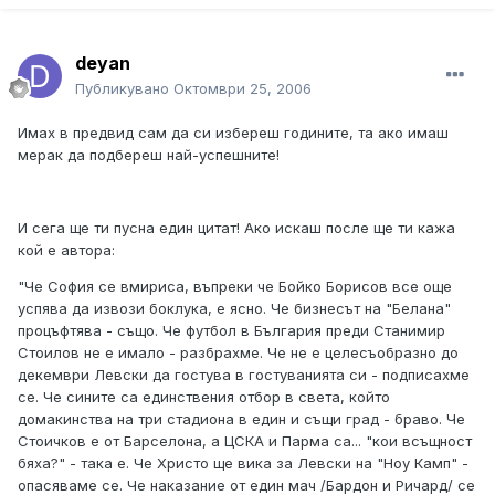
deyan
Публикувано
Октомври 25, 2006
Имах в предвид сам да си избереш годините, та ако имаш
мерак да подбереш най-успешните!
И сега ще ти пусна един цитат! Ако искаш после ще ти кажа
кой е автора:
"Че София се вмириса, въпреки че Бойко Борисов все още
успява да извози боклука, е ясно. Че бизнесът на "Белана"
процъфтява - също. Че футбол в България преди Станимир
Стоилов не е имало - разбрахме. Че не е целесъобразно до
декември Левски да гостува в гостуванията си - подписахме
се. Че сините са единствения отбор в света, който
домакинства на три стадиона в един и същи град - браво. Че
Стоичков е от Барселона, а ЦСКА и Парма са... "кои всъщност
бяха?" - така е. Че Христо ще вика за Левски на "Ноу Камп" -
опасяваме се. Че наказание от един мач /Бардон и Ричард/ се