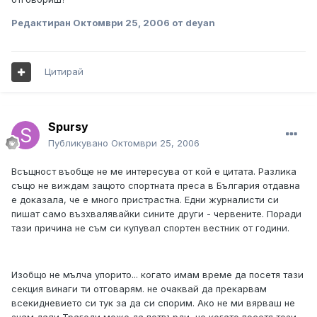
Редактиран
Октомври 25, 2006
от deyan
Цитирай
Spursy
Публикувано
Октомври 25, 2006
Всъщност въобще не ме интересува от кой е цитата. Разлика
също не виждам защото спортната преса в България отдавна
е доказала, че е много пристрастна. Едни журналисти си
пишат само възхвалявайки сините други - червените. Поради
тази причина не съм си купувал спортен вестник от години.
Изобщо не мълча упорито... когато имам време да посетя тази
секция винаги ти отговарям. не очаквай да прекарвам
всекидневието си тук за да си спорим. Ако не ми вярваш не