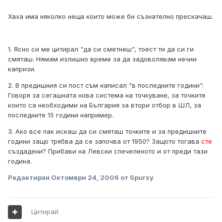
Хаха има няколко неща които може би съзнателно прескачаш.
1. Ясно си ме цитирал "да си сметнеш", тоест ти да си ги
смяташ. Нямам излишно време за да задоволявам нечии
капризи.
2. В предишния си пост съм написал "в последните години".
Говоря за сегашната нова система на точкуване, за точките
които са необходими на България за втори отбор в ШЛ, за
последните 15 години например.
3. Ако все пак искаш да си смяташ точките и за предишните
години защо трябва да се започва от 1950? Защото тогава
сте
създадени? Прибави на Левски спечеленото и от преди тази
година.
Редактиран
Октомври 24, 2006
от Spursy
Цитирай