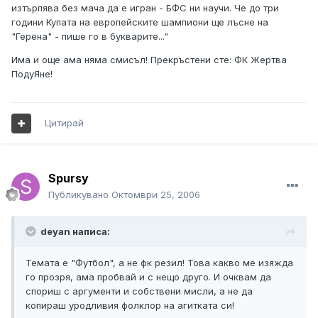
изтърпява без мача да е игран - БФС ни научи. Че до три
години Купата на европейските шампиони ще лъсне на
"Герена" - пише го в букварите..."
Има и още ама няма смисъл! Прекръстени сте: ФК Жертва
ПодуЯне!
Цитирай
Spursy
Публикувано
Октомври 25, 2006
deyan написа:
Темата е "Футбол", а не фк резил! Това какво ме изяжда
го прозря, ама пробвай и с нещо друго. И очквам да
спориш с аргументи и собствени мисли, а не да
копираш уродливия фолклор на агитката си!