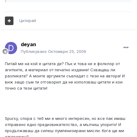
Цитирай
deyan
Публикувано
Октомври 25, 2006
Питай ме на кой е цитата де? Пък и това не е фолклор от
агитките, а материал от печатно издание! Схващаш ли
разликата? А моите аргумети съвпадат с тези на автора! И
виж защо съм ти отговорил да не използваш цитати и кои
точно са тези цитати!
Spursy, спора с теб ми е много интересен, но все пак имаш
отправено едно предизвикателство, а мълчиш упорито! И
продължаваш да сипеш лумпенизирани мисли. Кога ще ми
отговориш?