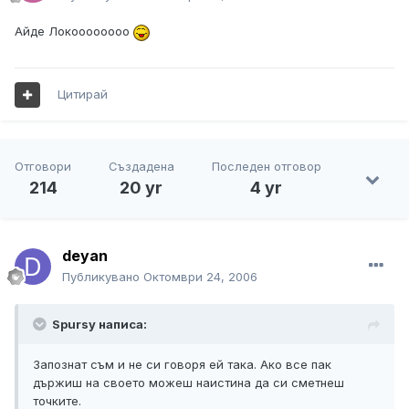
Айде Локоооооооо
Цитирай
Отговори
Създадена
Последен отговор
214
20 yr
4 yr
deyan
Публикувано
Октомври 24, 2006
Spursy написа:
Запознат съм и не си говоря ей така. Ако все пак
държиш на своето можеш наистина да си сметнеш
точките.