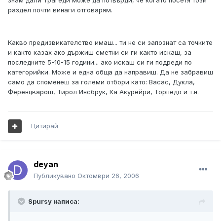
знам дали Трагеди може да потвърди, че когато посетя този
раздел почти винаги отговарям.
Какво предизвикателство имаш... ти не си запознат са точките
и както казах ако държиш сметни си ги както искаш, за
последните 5-10-15 години... ако искаш си ги подреди по
категорийки. Може и една обща да направиш. Да не забравиш
само да споменеш за големи отбори като: Васас, Дукла,
Ференцварош, Тирол Инсбрук, Ка Акурейри, Торпедо и т.н.
Цитирай
deyan
Публикувано
Октомври 26, 2006
Spursy написа: