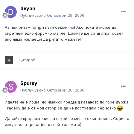
deyan
Публикувано
Октомври 26, 2006
Аз пък ритам по три пъти седмично! Ако искате може да
спретнем едно форумно мачле. Дамите ще са агитка, освен
ако няма желаещи да ритат с мъжете!
Цитирай
Spursy
Публикувано
Октомври 26, 2006
Идеята не е лоша, но имайки предвид казаното по горе държа
Tragedy да е от моя отбор за да не пострадам сериозно
Давайте предложения за някой не много скъп терен в София с
изкуствена трева (не от най-голямите)