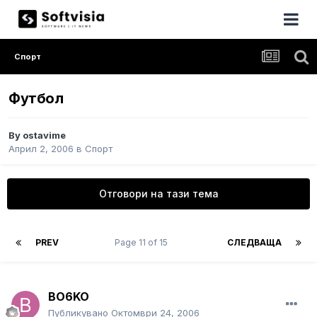
Спорт
Футбол
By
ostavime
Април 2, 2006
в
Спорт
Отговори на тази тема
PREV
Page 11 of 15
СЛЕДВАЩА
BO6KO
Публикувано
Октомври 24, 2006