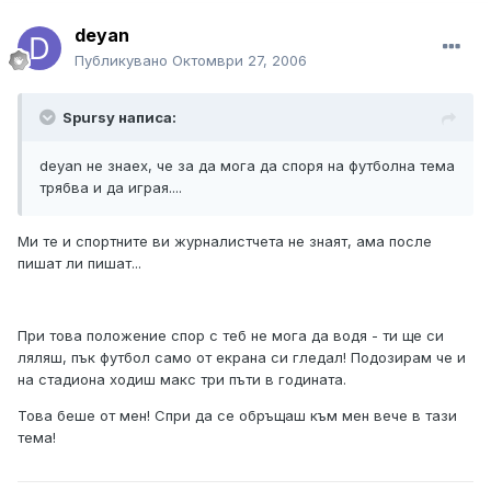
deyan
Публикувано
Октомври 27, 2006
Spursy написа:
deyan не знаех, че за да мога да споря на футболна тема
трябва и да играя....
Ми те и спортните ви журналистчета не знаят, ама после
пишат ли пишат...
При това положение спор с теб не мога да водя - ти ще си
ляляш, пък футбол само от екрана си гледал! Подозирам че и
на стадиона ходиш макс три пъти в годината.
Това беше от мен! Спри да се обръщаш към мен вече в тази
тема!