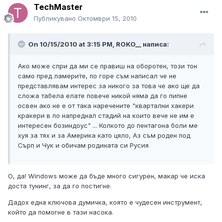
TechMaster
Публикувано
Октомври 15, 2010
On 10/15/2010 at 3:15 PM, ROKO__ написа:
Ако може спри да ми се правиш на оборотен, този тон
само пред ламерите, по горе съм написал че не
представлявам интерес за никого за това че ако ще да
сложа табела елате повече никой няма да го пипне
освен ако не е от така наречените "квартални хакери
кракери в по напреднал стадий на които вече не им е
интересен бозиндоус" ... Колкото до пентагона боли ме
хуя за тях и за Америка като цяло, Аз съм роден под
Сърп и Чук и обичам родината си Русия
О, да! Windows може да бъде много сигурен, макар че иска
доста тунинг, за да го постигне.
Дадох една ключова думичка, която е чудесен инструмент,
който да помогне в тази насока.