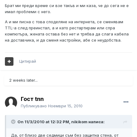
Брат ми преди време си взе такъв и ми каза, че до сега не е
имал проблеми с него.
А и ми писна с това споделяне на интернета, се сменявам
TTL-а след преинстал, а и като рестартирам или спра
компютъра, жената остава без нет и трябва да слага кабела
на доставчика, и да сменя настройки, абе се неудобства.
Цитирай
2 weeks later...
Гост tnn
Публикувано
Ноември 15, 2010
On 11/3/2010 at 12:32 PM, nikikom написа:
Да, от близо две седмици съм без защитна стена, от