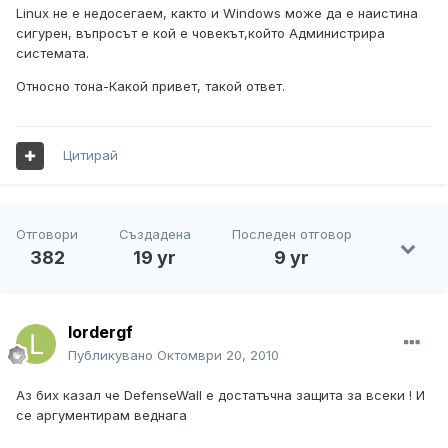
Linux не е недосегаем, както и Windows може да е наистина
сигурен, въпросът е кой е човекът,който Администрира
системата.
Относно тона-Какой привет, такой ответ.
Цитирай
Отговори
Създадена
Последен отговор
382
19 yr
9 yr
lordergf
Публикувано
Октомври 20, 2010
Аз бих казал че DefenseWall е достатъчна защита за всеки ! И
се аргументирам веднага