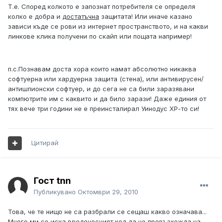
Т.е. Според колкото е запознат потребителя се определя
колко е добра и
достатъчна
защитата! Или иначе казано
зависи къде се рови из интернет пространството, и на какви
линкове клика получени по скайп или пощата например!
п.с.Познавам доста хора които намат абсолютно никаква
софтуерна или хардуерна защита (стена), или антивирусен/
антишпионски софтуер, и до сега не са били заразявани
компютрите им с каквито и да било зарази! Даже единия от
тях вече три години не е преинсталирал Уинодус ХР-то си!
Цитирай
Гост tnn
Публикувано
Октомври 29, 2010
Това, че те нищо не са разбрали се сещаш какво означава...
Много ми се иска вредоносният код да не превъзхожда на