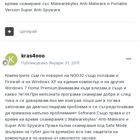
време сканиране със Malwarebytes Anti-Malware и Portable
Version Super Anti-Spyware.
Цитирай
kras4ooo
Публикувано
Януари 31, 2011
Компютрите съм ги поверил на NOD32 също ползвам и
Firewall-a на Windows XP на единия компютър и на другия
Windows 7 Home Premium.Внимавам къде влизам,а също и
какво тегля.При непозната програма сканирам добре и след
това и се доверявам.Ако ми изиграе лоша шега тогава
започвам да диагностицирам проблема и се съсредоточавам
да премахна напълно проблемният Software.Също правя и от
време на време сканирания с Malwarebytes' Anti-Malware и
Super Anti-Spyware.Правя пълни сканирания под Safe Mode
(въпреки че губят доста време)но все пак защитата на
компютъра е по-важна от няколкото часове.