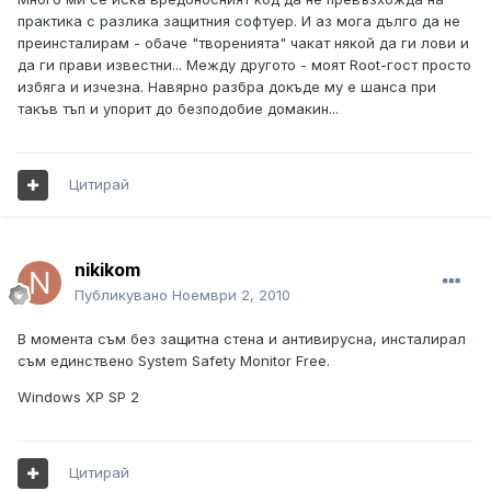
практика с разлика защитния софтуер. И аз мога дълго да не
преинсталирам - обаче "творенията" чакат някой да ги лови и
да ги прави известни... Между другото - моят Root-гост просто
избяга и изчезна. Навярно разбра докъде му е шанса при
такъв тъп и упорит до безподобие домакин...
Цитирай
nikikom
Публикувано
Ноември 2, 2010
В момента съм без защитна стена и антивирусна, инсталирал
съм единствено System Safety Monitor Free.
Windows XP SP 2
Цитирай