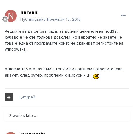
nerven
Публикувано
Ноември 15, 2010
Реших и аз да се разпиша, за всички ценители на nod32,
хубаво е че сте толкова доволни, но вероятно не знаете че
това е една от програмите които не сканират регистрите на
windows-a...
относно темата, аз съм с linux и си ползвам потребителски
акаунт, след рутер, проблеми с вируси - ц
Цитирай
2 weeks later...