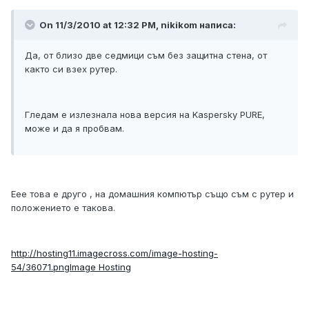
On 11/3/2010 at 12:32 PM, nikikom написа:
Да, от близо две седмици съм без защитна стена, от
както си взех рутер.
Гледам е излезнала нова версия на Kaspersky PURE,
може и да я пробвам.
Еее това е друго , на домашния компютър също съм с рутер и
положението е такова.
http://hosting11.imagecross.com/image-hosting-
54/36071.png
Image Hosting