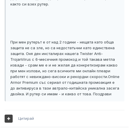
както си взех рутер.
При мен рутерът е от над 2 години - нещата като обща
защита не са зле, но са недостатъчни като единствена
защита. Оня ден инсталирах нашега Twister Anti-
TrojanVirus с 6-месечния промокод и той такава метла
извади - срам ме е и не желая да конкретизирам какво
при мен излови, но сега всичките ми онлайн плеари
работят с невиждано-високи и рекордни скорости.Online
Armor Premium със сериал от годишната промоакция е
до антивируса в тази автрало-китайска уникална засега
двойка. И рутер си имам - и какво от това. Поздрави
Цитирай