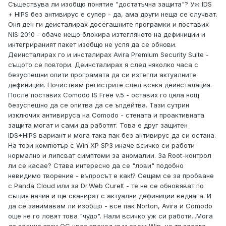
Съществува ли изобщо понятие "достатъчна защита"? Уж IDS
+ HIPS без антивирус е супер - да, ама други неща се случват.
Оня ден ги деисталирах досегашните програмки и поставих
NIS 2010 - обаче нещо блокира изтеглянето на дефиниции и
интегрираният пакет изобщо не успя да се обнови.
Деинсталирах го и инсталирах Avira Premium Security Suite -
същото се повтори. Деинсталирах я след няколко часа с
безуспешни опити програмата да си изтегли актуалните
дефиниции. Почиствам регистрите след всяка деинсталация.
После поставих Comodo IS Free v.5 - оставих го цяла нощ
безуспешно да се опитва да се ъпдейтва. Тази сутрин
изключих антивируса на Comodo - стената и проактивната
защита могат и сами да работят. Това е друг защитен
IDS+HIPS вариант и мога така пак без антивирус да си остана.
На този компютър с Win XP SP3 иначе всичко си работи
нормално и липсват симптоми за аномалии. За Root-контрол
ли се касае? Става интересно да се "лови" подобно
невидимо творение - въпросът е как!? Сещам се за пробване
с Panda Cloud или за Dr.Web CureIt - те не се обновяват по
същия начин и ще сканират с актуални дефиниции веднага. И
да се занимавам ли изобщо - все пак Norton, Avira и Comodo
още не го ловят това "чудо". Нали всичко уж си работи...Мога