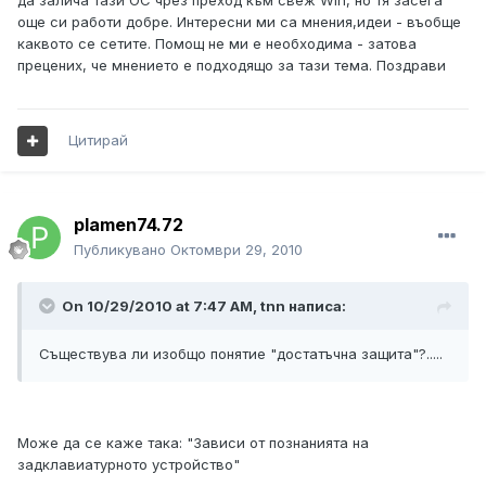
да залича тази ОС чрез преход към свеж Win, но тя засега
още си работи добре. Интересни ми са мнения,идеи - въобще
каквото се сетите. Помощ не ми е необходима - затова
прецених, че мнението е подходящо за тази тема. Поздрави
Цитирай
plamen74.72
Публикувано
Октомври 29, 2010
On 10/29/2010 at 7:47 AM, tnn написа:
Съществува ли изобщо понятие "достатъчна защита"?.....
Може да се каже така: "Зависи от познанията на
задклавиатурното устройство"