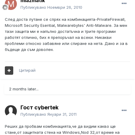
miazmatik
Публикувано
Ноември 26, 2010
След доста лутане се спрях на комбинацията-PrivateFirewall,
Microsoft Security Esential, Malwarebytes' Anti-Malware. За мен
тази защита ми е напълно достатъчна и трите програми
работят отлично, бих я препоръчал на всеки. Никакви
проблеми относно забавяне или спиране на нета. Дано и за в
бъдеще да съм доволен.
Цитирай
2 months later...
Гост cybertek
Публикувано
Януари 31, 2011
Реших да пробвам комбинацията,че да видим какво ще
стане,от защитната стена на Windows,Nod 32,от време на