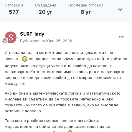
Отговори
Създадена
Последен отговор
577
20 yr
8 yr
SURF_lady
Публикувано
Юни 25, 2006
И така... на вълна математика все още и докато ми е по
прясно
ви предлагам на вниманието един сайт в който са
дадени няколко редици числа и ти трябва да намериш
следващото. Като естествено има някакъв ред и следващото
число не е кое да е ами трябва да се открие зависимостта
между тях.
Ако ви бива в математическата логика и математическото
мислене ви съветвам да се пробвате. Интересно е. Ако
познаете - числото се оцветява в зелено, ако не мисля че
оставаше червено.
Тези които разбират малко повече и английски,
модераторите на сайта са им дали възможност да се