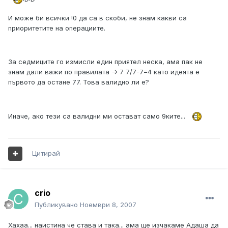
И може би всички !0 да са в скоби, не знам какви са
приоритетите на операциите.
За седмиците го измисли един приятел неска, ама пак не
знам дали важи по правилата -> 7 7/7-7=4 като идеята е
първото да остане 77. Това валидно ли е?
Иначе, ако тези са валидни ми остават само 9ките...
Цитирай
crio
Публикувано
Ноември 8, 2007
Хахаа... наистина че става и така... ама ще изчакаме Адаша да