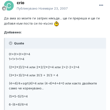
crio
Публикувано
Ноември 23, 2007
Да ама аз моите ги затрих някъде... ще ги пререша и ще ги
добавя към поста си по-късно
Добавено:
Quote
0!+0!+0!+0!=4
1+1+1+1=4
(2*2*2)/2=4 или 2*2/2*2=4 или 2+2-2+2=4
(3*3+3)/3=4 или 3!/3 + 3!/3 = 4
(4+4)/4+sqrt(4)=4 или (4-4)*4+4=0 или както двойките
само че коренувано...
(5*5-5)/5=4
6-(6+6)/6=4