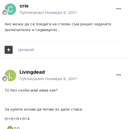
crio
Публикувано
Ноември 8, 2007
Ако може да се повдига на степен съм решил задачата
(включително и седмиците)...
Цитирай
Livingdead
Публикувано
Ноември 8, 2007
То без скоби май няма как?
За нулите искам да питам аз дали става:
!0+!0+!0+!0=4
:D:D