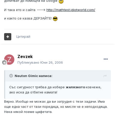
допитват до помощта на Google
И така ето и сайта --->
http://mathtest.idiotworld.com/
и както се казва ДЕРЗАЙТЕ!
Цитирай
Zevzek
Публикувано
Юни 26, 2006
Neuton Gimic написа:
Със сигурност трябва да избере
желязното
ковчеже,
ако иска да отбегне камата!
Вярно. Изобщо не можах да ви затрудня с тези задачи. Има
още една част от тази поредица, но мисля че е неподходяща.
Нека някой поеме щафетата.