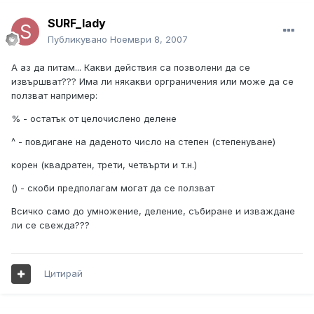
SURF_lady
Публикувано
Ноември 8, 2007
А аз да питам... Какви действия са позволени да се
извършват??? Има ли някакви орграничения или може да се
ползват например:
% - остатък от целочислено делене
^ - повдигане на даденото число на степен (степенуване)
корен (квадратен, трети, четвърти и т.н.)
() - скоби предполагам могат да се ползват
Всичко само до умножение, деление, събиране и изваждане
ли се свежда???
Цитирай