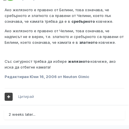
Ако желязното е правено от Белини, това означава, че
сребърното и златното са правени от Челини, което пък
означава, че камата трябва да е в
сребърното
ковчеже.
Ако желязното е правено от Челини, това означава, че
надписът не е верен, т.е. златното и сребърното са правени от
Белини, което означава, че камата е в
златното
ковчеже.
Със сигурност трябва да избере
желязното
ковчеже, ако
иска да отбегне камата!
Редактиран
Юни 16, 2006
от Neuton Gimic
Цитирай
2 weeks later...