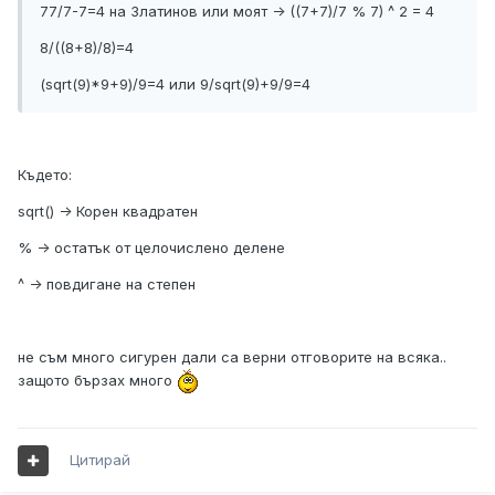
77/7-7=4 на Златинов или моят -> ((7+7)/7 % 7) ^ 2 = 4
8/((8+8)/8)=4
(sqrt(9)*9+9)/9=4 или 9/sqrt(9)+9/9=4
Къдетo:
sqrt() -> Корен квадратен
% -> остатък от целочислено делене
^ -> повдигане на степен
не съм много сигурен дали са верни отговорите на всяка..
защото бързах много
Цитирай