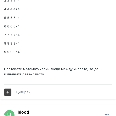
3 3 3 3=4
4 4 4 4=4
5 5 5 5=4
6 6 6 6=4
7 7 7 7=4
8 8 8 8=4
9 9 9 9=4
Поставете математически знаци между числата, за да
изпълните равенството.
Цитирай
blood