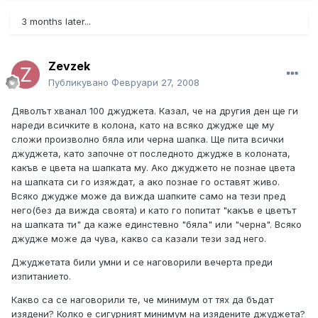
3 months later...
Zevzek
Публикувано
Февруари 27, 2008
Дяволът хванал 100 джуджета. Казал, че на другия ден ще ги
нареди всичките в колона, като на всяко джудже ще му
сложи произволно бяла или черна шапка. Ще пита всички
джуджета, като започне от последното джудже в колоната,
какъв е цвета на шапката му. Ако джуджето не познае цвета
на шапката си го изяждат, а ако познае го оставят живо.
Всяко джудже може да вижда шапките само на тези пред
него(без да вижда своята) и като го попитат "какъв е цветът
на шапката ти" да каже единстевно "бяла" или "черна". Всяко
джудже може да чува, какво са казали тези зад него.
Джуджетата били умни и се наговорили вечерта преди
изпитанието.
Какво са се наговорили те, че минимум от тях да бъдат
изядени? Колко е сигурният минимум на изядените джуджета?