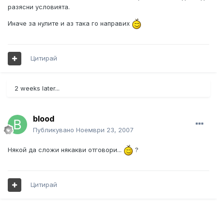
разясни условията.
Иначе за нулите и аз така го направих
Цитирай
2 weeks later...
blood
Публикувано
Ноември 23, 2007
Някой да сложи някакви отговори...
?
Цитирай