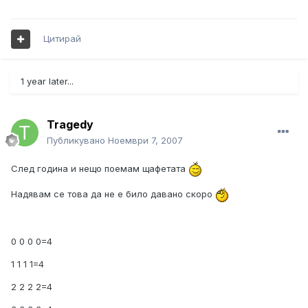
Цитирай
1 year later...
Tragedy
Публикувано
Ноември 7, 2007
След година и нещо поемам щафетата
Надявам се това да не е било давано скоро
0 0 0 0=4
1 1 1 1=4
2 2 2 2=4