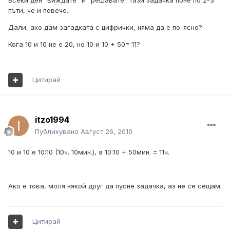
Всеки ден "виждате" и "решавате" тази задачка поне по 2-3
пъти, че и повече.
Дали, ако дам загадката с цифрички, няма да е по-ясно?
Кога 10 и 10 не е 20, но 10 и 10 + 50= 11?
Цитирай
itzo1994
Публикувано
Август 26, 2010
10 и 10 е 10:10 (10ч. 10мин.), а 10:10 + 50мин. = 11ч.
Ако е това, моля някой друг да пусне задачка, аз не се сещам.
Цитирай