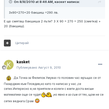
On 8/8/2010 at 8:46 AM, каскет написа:
3х90=270+20 бакшиш =290 лв.
Е що смяташ бакшиша 2 пъти? 3 Х 90 = 270 = 250 (сметка) +
20 (бакшиш).
Цитирай
kasket
Публикувано
Август 9, 2010
Да.Точка за Филипов.Умувах го половин час-връщах се от
Пазарджик към Пловдив,но като го написах у нас ,се
сетих.Интересно е,че приятели и колеги с взети доста висши
математики още се чудят
,но явно и аз съм от тях, щом не се
сетих веднага.Срам