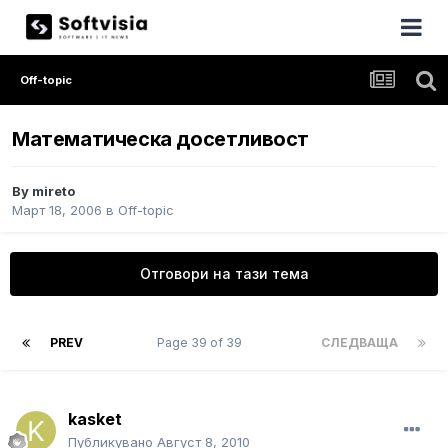
Off-topic
Математическа досетливост
By
mireto
Март 18, 2006
в
Off-topic
Отговори на тази тема
PREV
Page 39 of 39
СЛЕДВАЩА
kasket
Публикувано
Август 8, 2010