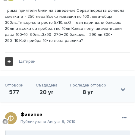
Трима приятели били на заведение.Сервитьорката донесла
сметката - 250 лева.Всеки извадил по 100 лева-общо
300лв.Тя върнала ресто 5х10лв.От тези пари дали бакшиш
20лв и всеки си прибрал по 10лв.Какво получаваме-всеки
дава 100-10=90лв.,3х90=270+20 бакшиш =290 лв.300-
290=10.Кой прибра 10-те лева разлика?
Цитирай
Отговори
Създадена
Последен отговор
577
20 yr
8 yr
Филипов
Публикувано
Август 8, 2010