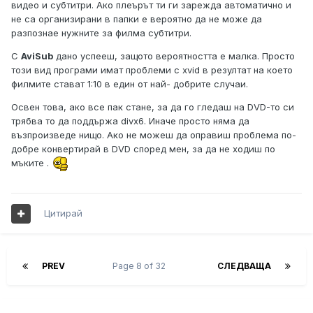
видео и субтитри. Ако плеърът ти ги зарежда автоматично и
не са организирани в папки е вероятно да не може да
разпознае нужните за филма субтитри.
С
AviSub
дано успееш, защото вероятността е малка. Просто
този вид програми имат проблеми с xvid в резултат на което
филмите стават 1:10 в един от най- добрите случаи.
Освен това, ако все пак стане, за да го гледаш на DVD-то си
трябва то да поддържа divx6. Иначе просто няма да
възпроизведе нищо. Ако не можеш да оправиш проблема по-
добре конвертирай в DVD според мен, за да не ходиш по
мъките .
Цитирай
PREV
Page 8 of 32
СЛЕДВАЩА