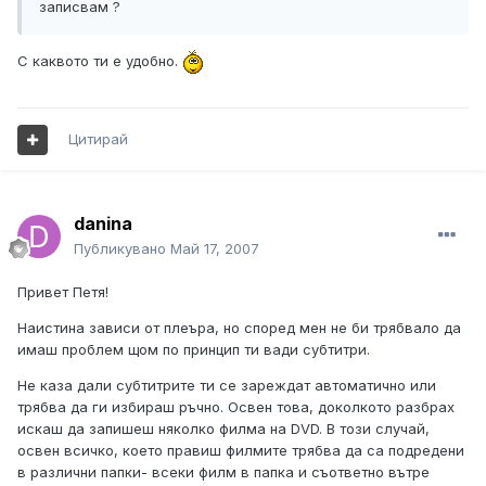
записвам ?
С каквото ти е удобно.
Цитирай
danina
Публикувано
Май 17, 2007
Привет Петя!
Наистина зависи от плеъра, но според мен не би трябвало да
имаш проблем щом по принцип ти вади субтитри.
Не каза дали субтитрите ти се зареждат автоматично или
трябва да ги избираш ръчно. Освен това, доколкото разбрах
искаш да запишеш няколко филма на DVD. В този случай,
освен всичко, което правиш филмите трябва да са подредени
в различни папки- всеки филм в папка и съответно вътре