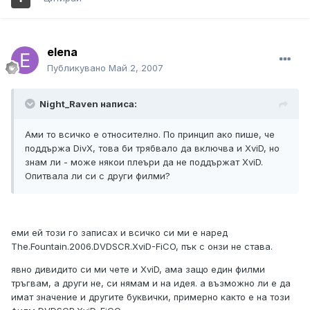
elena
Публикувано
Май 2, 2007
Night_Raven написа:
Ами то всичко е относително. По принцип ако пише, че
поддържа DivX, това би трябвало да включва и XviD, но
знам ли - може някои плеъри да не поддържат XviD.
Опитвала ли си с други филми?
еми ей този го записах и всичко си ми е наред
The.Fountain.2006.DVDSCR.XviD-FiCO, пък с онзи не става.
явно дивидито си ми чете и XviD, ама защо един филми
тръгвам, а други не, си нямам и на идея. а възможно ли е да
имат значение и другите буквички, примерно както е на този