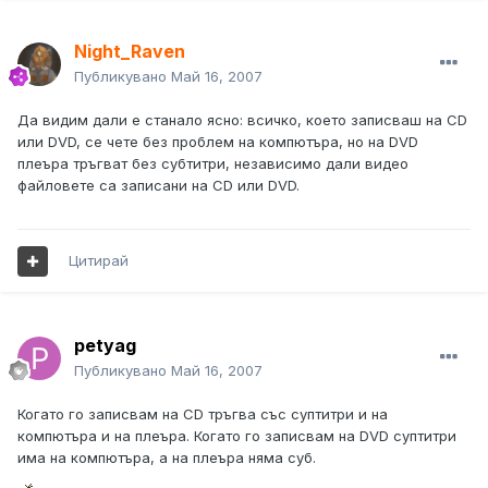
Night_Raven
Публикувано
Май 16, 2007
Да видим дали е станало ясно: всичко, което записваш на CD
или DVD, се чете без проблем на компютъра, но на DVD
плеъра тръгват без субтитри, независимо дали видео
файловете са записани на CD или DVD.
Цитирай
petyag
Публикувано
Май 16, 2007
Когато го записвам на CD тръгва със суптитри и на
компютъра и на плеъра. Когато го записвам на DVD суптитри
има на компютъра, а на плеъра няма суб.