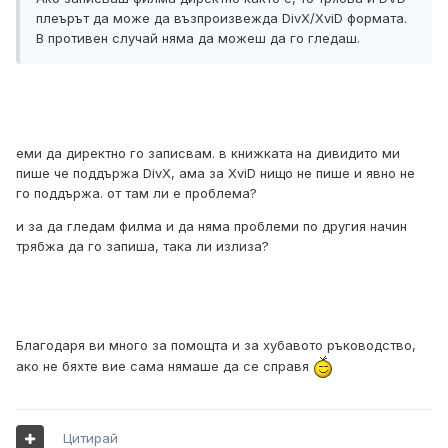
плеърът да може да възпроизвежда DivX/XviD формата.
В противен случай няма да можеш да го гледаш.
еми да директно го записвам. в книжката на дивидито ми
пише че поддържа DivX, ама за XviD нищо не пише и явно не
го поддържа. от там ли е проблема?
и за да гледам филма и да няма проблеми по другия начин
трябжа да го запиша, така ли излиза?
Благодаря ви много за помощта и за хубавото ръководство,
ако не бяхте вие сама нямаше да се справя
Цитирай