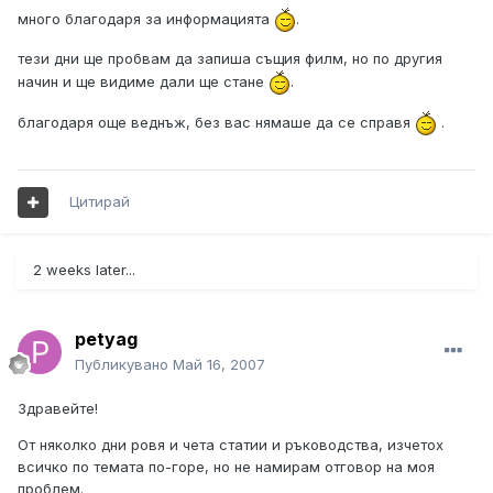
много благодаря за информацията
.
тези дни ще пробвам да запиша същия филм, но по другия
начин и ще видиме дали ще стане
.
благодаря още веднъж, без вас нямаше да се справя
.
Цитирай
2 weeks later...
petyag
Публикувано
Май 16, 2007
Здравейте!
От няколко дни ровя и чета статии и ръководства, изчетох
всичко по темата по-горе, но не намирам отговор на моя
проблем.