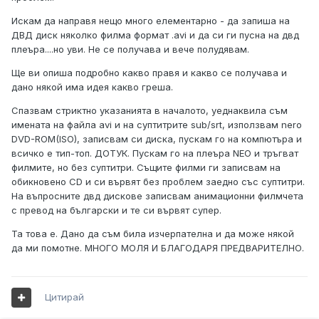
Искам да направя нещо много елементарно - да запиша на
ДВД диск няколко филма формат .avi и да си ги пусна на двд
плеъра....но уви. Не се получава и вече полудявам.
Ще ви опиша подробно какво правя и какво се получава и
дано някой има идея какво греша.
Спазвам стриктно указанията в началото, уеднаквила съм
имената на файла avi и на суптитрите sub/srt, използвам nero
DVD-ROM(ISO), записвам си диска, пускам го на компютъра и
всичко е тип-топ. ДОТУК. Пускам го на плеъра NEO и тръгват
филмите, но без суптитри. Същите филми ги записвам на
обикновено CD и си вървят без проблем заедно със суптитри.
На въпросните двд дискове записвам анимационни филмчета
с превод на български и те си вървят супер.
Та това е. Дано да съм била изчерпателна и да може някой
да ми помотне. МНОГО МОЛЯ И БЛАГОДАРЯ ПРЕДВАРИТЕЛНО.
Цитирай