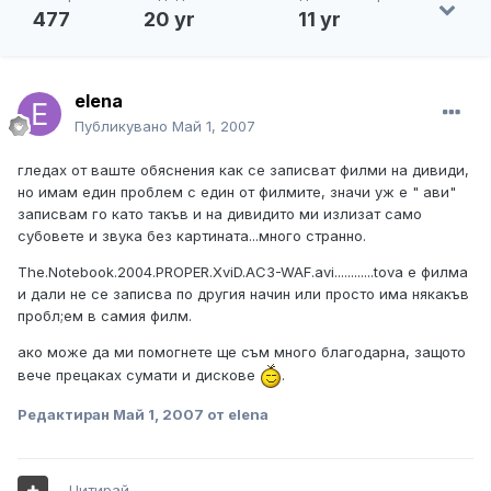
477
20 yr
11 yr
elena
Публикувано
Май 1, 2007
гледах от ваште обяснения как се записват филми на дивиди,
но имам един проблем с един от филмите, значи уж е " ави"
записвам го като такъв и на дивидито ми излизат само
субовете и звука без картината...много странно.
The.Notebook.2004.PROPER.XviD.AC3-WAF.avi............tova е филма
и дали не се записва по другия начин или просто има някакъв
пробл;ем в самия филм.
ако може да ми помогнете ще съм много благодарна, защото
вече прецаках сумати и дискове
.
Редактиран
Май 1, 2007
от elena
Цитирай