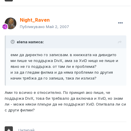
Night_Raven
Публикувано
Май 2, 2007
elena написа:
еми да директно го записвам. в книжката на дивидито
ми пише че поддържа DivX, ама за XviD нищо не пише и
явно не го поддържа. от там ли е проблема?
и за да гледам филма и да няма проблеми по другия
начин трябжа да го запиша, така ли излиза?
Ами то всичко е относително. По принцип ако пише, че
поддържа DivX, това би трябвало да включва и XviD, но знам
ли - може някои плеъри да не поддържат XviD. Опитвала ли си
с други филми?
Цитирай