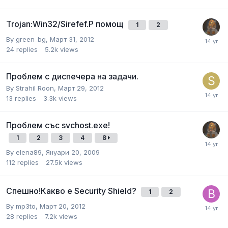
Trojan:Win32/Sirefef.P помощ
1
2
By
green_bg
,
Март 31, 2012
24
replies
5.2k
views
Проблем с диспечера на задачи.
By
Strahil Roon
,
Март 29, 2012
13
replies
3.3k
views
Проблем със svchost.exe!
1
2
3
4
8
By
elena89
,
Януари 20, 2009
112
replies
27.5k
views
Спешно!Какво е Security Shield?
1
2
By
mp3to
,
Март 20, 2012
28
replies
7.2k
views