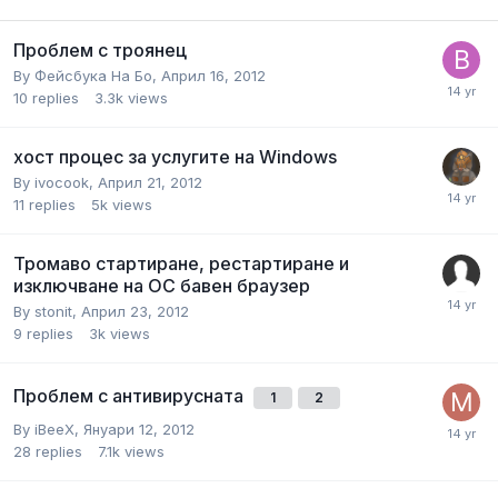
Проблем с троянец
By
Фейсбука На Бо
,
Април 16, 2012
10
replies
3.3k
views
хост процес за услугите на Windows
By
ivocook
,
Април 21, 2012
11
replies
5k
views
Тромаво стартиране, рестартиране и
изключване на ОС бавен браузер
By
stonit
,
Април 23, 2012
9
replies
3k
views
Проблем с антивирусната
1
2
By
iBeeX
,
Януари 12, 2012
28
replies
7.1k
views