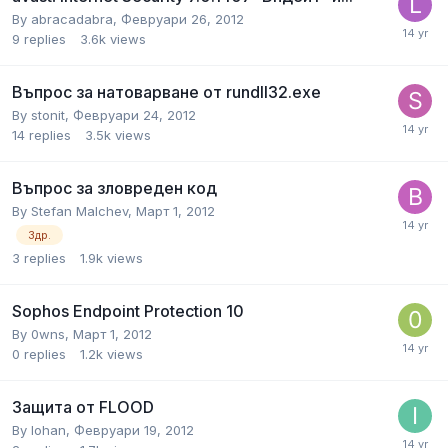
By
abracadabra
,
Февруари 26, 2012
9
replies
3.6k
views
Въпрос за натоварване от rundll32.exe
By
stonit
,
Февруари 24, 2012
14
replies
3.5k
views
Въпрос за зловреден код
By
Stefan Malchev
,
Март 1, 2012
Здр.
3
replies
1.9k
views
Sophos Endpoint Protection 10
By
0wns
,
Март 1, 2012
0
replies
1.2k
views
Защита от FLOOD
By
Iohan
,
Февруари 19, 2012