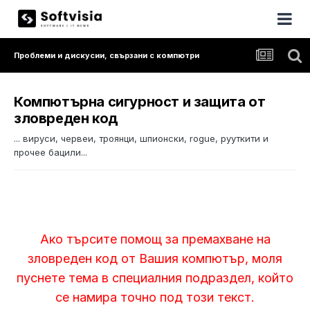
Проблеми и дискусии, свързани с компютри
Компютърна сигурност и защита от
зловреден код
... вируси, червеи, троянци, шпионски, rogue, рууткити и
прочее бацили...
Ако търсите помощ за премахване на
зловреден код от Вашия компютър, моля
пуснете тема в специалния подраздел, който
се намира точно под този текст.