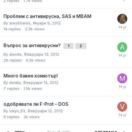
2
replies
1.7k
views
Проблем с антивирусна, SAS и MBAM
By
ares85ares
,
Януари 6, 2012
14
replies
2.3k
views
Въпрос за антивирусни?
1
2
By
alex4e
,
Февруари 13, 2012
26
replies
6.5k
views
Много бавен комютър!
By
delata
,
Февруари 14, 2012
7
replies
1.5k
views
одобрявате ли F-Prot – DOS
By
valyo_93
,
Февруари 12, 2012
8
replies
2k
views