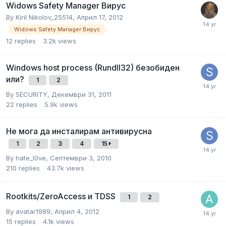
Widows Safety Manager Вирус
By
Kiril Nikolov_25514
,
Април 17, 2012
Widows Safety Manager Вирус
12
replies
3.2k
views
Windows host process (Rundll32) безобиден
или?
1
2
By
SECURITY
,
Декември 31, 2011
22
replies
5.9k
views
Не мога да инсталирам антивирусна
1
2
3
4
15
By
hate_l0ve
,
Септември 3, 2010
210
replies
43.7k
views
Rootkits/ZeroAccess и TDSS
1
2
By
avatar1989
,
Април 4, 2012
15
replies
4.1k
views