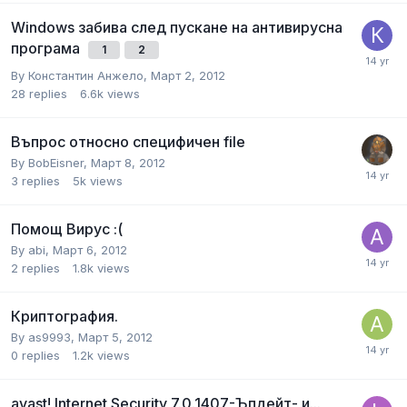
Windows забива след пускане на антивирусна
програма
1
2
By
Константин Анжело
,
Март 2, 2012
28
replies
6.6k
views
Въпрос относно специфичен file
By
BobEisner
,
Март 8, 2012
3
replies
5k
views
Помощ Вирус :(
By
abi
,
Март 6, 2012
2
replies
1.8k
views
Криптография.
By
as9993
,
Март 5, 2012
0
replies
1.2k
views
avast! Internet Security 7.0.1407-Ъпдейт- и...