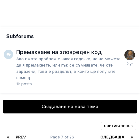
Subforums
Премахване на зловреден код
Ако имате проблем с някоя гадинка, но не можете
да я премахнете, или пък се съмнявате, че сте
заразени, това е разделът, в който ще получите
помощ.
1k
posts
Създаване на нова тема
СОРТИРАНЕ ПО
PREV
Page 7 of 26
СЛЕДВАЩА