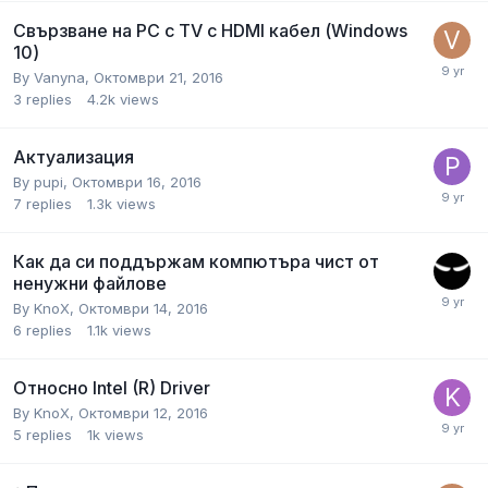
Свързване на PC с TV с HDMI кабел (Windows
10)
By
Vanyna
,
Октомври 21, 2016
3
replies
4.2k
views
Актуализация
By
pupi
,
Октомври 16, 2016
7
replies
1.3k
views
Как да си поддържам компютъра чист от
ненужни файлове
By
KnoX
,
Октомври 14, 2016
6
replies
1.1k
views
Относно Intel (R) Driver
By
KnoX
,
Октомври 12, 2016
5
replies
1k
views