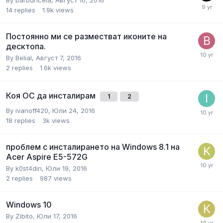
14
replies
1.9k
views
Постоянно ми се разместват иконите на
десктопа.
By
Belial
,
Август 7, 2016
2
replies
1.6k
views
Коя ОС да инсталирам
1
2
By
ivanoff420
,
Юли 24, 2016
18
replies
3k
views
проблем с инсталирането на Windows 8.1 на
Acer Aspire E5-572G
By
k0st4din
,
Юли 19, 2016
2
replies
987
views
Windows 10
By
Zibito
,
Юли 17, 2016