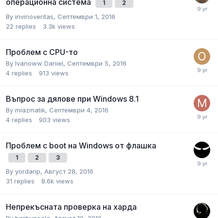
операционна система
1
2
By
invinoveritas
,
Септември 1, 2016
22
replies
3.3k
views
Проблем с CPU-то
By
Ivanoww Daniel
,
Септември 5, 2016
4
replies
913
views
Въпрос за дялове при Windows 8.1
By
miazmatik
,
Септември 4, 2016
4
replies
903
views
Проблем с boot на Windows от флашка
1
2
3
By
yordanp
,
Август 28, 2016
31
replies
8.6k
views
Непрекъсната проверка на харда
By
barbuncela
,
Август 10, 2016