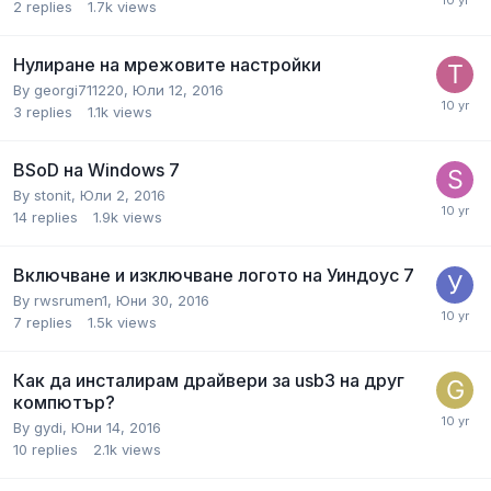
2
replies
1.7k
views
Нулиране на мрежовите настройки
By
georgi711220
,
Юли 12, 2016
3
replies
1.1k
views
BSoD на Windows 7
By
stonit
,
Юли 2, 2016
14
replies
1.9k
views
Включване и изключване логото на Уиндоус 7
By
rwsrumen1
,
Юни 30, 2016
7
replies
1.5k
views
Как да инсталирам драйвери за usb3 на друг
компютър?
By
gydi
,
Юни 14, 2016
10
replies
2.1k
views