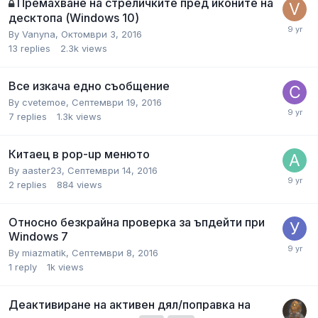
Премахване на стреличките пред иконите на
десктопа (Windows 10)
By
Vanyna
,
Октомври 3, 2016
13
replies
2.3k
views
Все изкача едно съобщение
By
cvetemoe
,
Септември 19, 2016
7
replies
1.3k
views
Китаец в pop-up менюто
By
aaster23
,
Септември 14, 2016
2
replies
884
views
Относно безкрайна проверка за ъпдейти при
Windows 7
By
miazmatik
,
Септември 8, 2016
1
reply
1k
views
Деактивиране на активен дял/поправка на