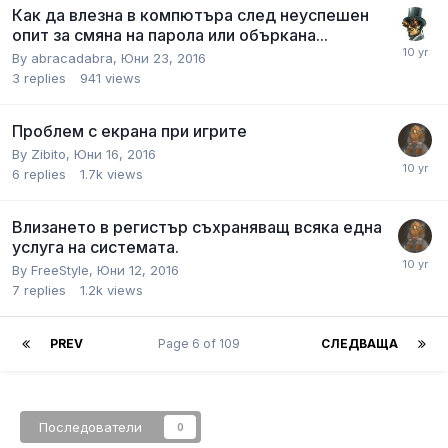
Как да влезна в компютъра след неуспешен
опит за смяна на парола или объркана...
By
abracadabra
,
Юни 23, 2016
3
replies
941
views
Проблем с екрана при игрите
By
Zibito
,
Юни 16, 2016
6
replies
1.7k
views
Влизането в регистър съхраняващ всяка една
услуга на системата.
By
FreeStyle
,
Юни 12, 2016
7
replies
1.2k
views
PREV
Page 6 of 109
СЛЕДВАЩА
Последователи
0