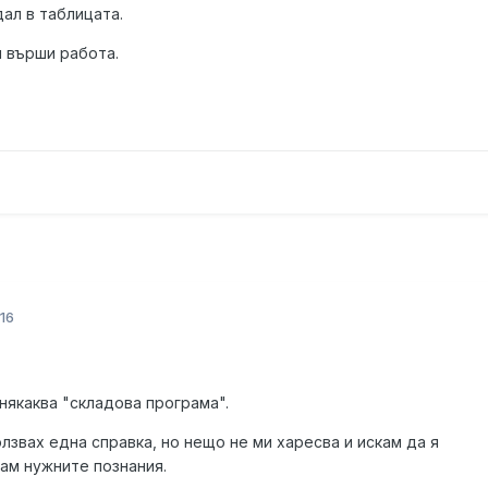
ал в таблицата.
 върши работа.
16
 някаква "складова програма".
звах една справка, но нещо не ми харесва и искам да я
ам нужните познания.