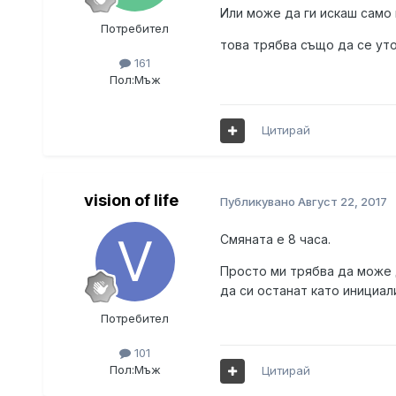
Или може да ги искаш само 
Потребител
това трябва също да се уто
161
Лек
Пол:
Мъж
Цитирай
vision of life
Публикувано
Август 22, 2017
Смяната е 8 часа.
Просто ми трябва да може д
да си останат като инициал
Потребител
101
Пол:
Мъж
Цитирай