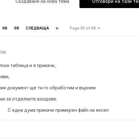
Създаване на нова тема
Отговори на тази т
98
99
СЛЕДВАЩА
Page 95 of 99
016
ска таблица и я прикачи,
ави,
кия документ ще ти го обработим и върнем
ки за отделните входове.
качи примерен файл на ексел