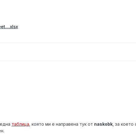
t....xlsx
 една
таблица
, която ми е направена тук от
naskobk
, за което
н.