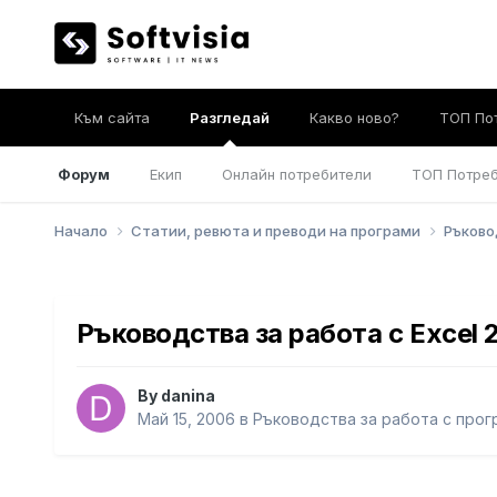
Към сайта
Разгледай
Какво ново?
ТОП По
Форум
Екип
Онлайн потребители
ТОП Потре
Начало
Статии, ревюта и преводи на програми
Ръково
Ръководства за работа с Excel 
By
danina
Май 15, 2006
в
Ръководства за работа с прог