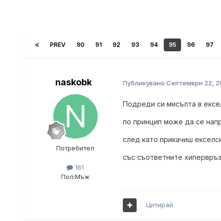
PREV
90
91
92
93
94
95
96
97
naskobk
Публикувано
Септември 22, 2
Подреди си мисълта в ексел
по принцип може да се напр
след като прикачиш екселс
Потребител
със съответните хипервръз
161
С една дума при
Пол:
Мъж
Цитирай