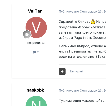
ValTan
Публикувано
Септември 23, 2
Здравейте Отново
Напра
представа.Избрах клетката сл
запетая това което искаме 
избирам Page in this Documen
Потребител
Сега имам въпрос, отново.А
листа.Предполагам, че тряб
2
води на отделен лист?Така 
Цитирай
naskobk
Публикувано
Септември 23, 2
Тук има един макрос който