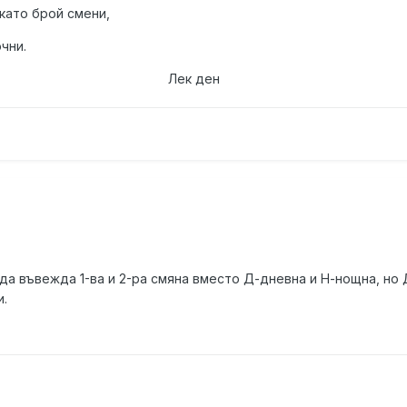
като брой смени,
чни.
 ден
а въвежда 1-ва и 2-ра смяна вместо Д-дневна и Н-нощна, но 
и.