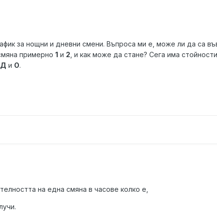
фик за нощни и дневни смени. Въпроса ми е, може ли да са в
 смяна примерно
1
и
2
, и как може да стане? Сега има стойности
 Д
и
О
.
елността на една смяна в часове колко е,
лучи.