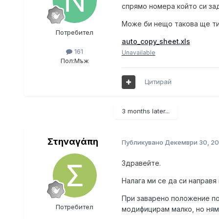
спрямо номера който си зад
Може би нещо такова ще ти
Потребител
auto_copy_sheet.xls
161
Unavailable
Пол:
Мъж
Цитирай
3 months later...
Στηναγάπη
Публикувано
Декември 30, 20
Здравейте.
Налага ми се да си направя
При заварено положение пол
Потребител
модифицирам малко, но ням