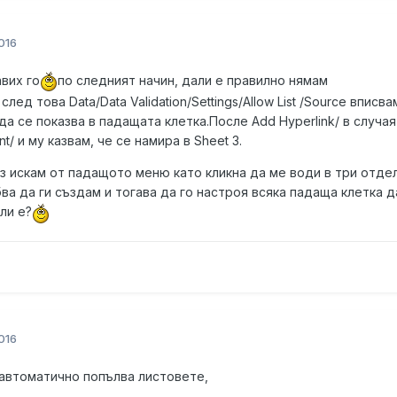
016
вих го
по следният начин, дали е правилно нямам
ед това Data/Data Validation/Settings/Allow List /Source вписва
да се показва в падащата клетка.После Add Hyperlink/ в случая
t/ и му казвам, че се намира в Sheet 3.
з искам от падащото меню като кликна да ме води в три отде
ва да ги създам и тогава да го настроя всяка падаща клетка д
ли е?
016
 автоматично попълва листовете,