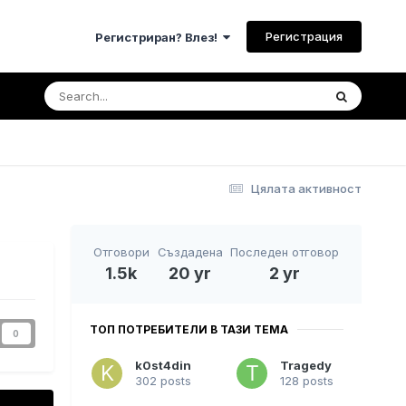
Регистрация
Регистриран? Влез!
Цялата активност
Отговори
Създадена
Последен отговор
1.5k
20 yr
2 yr
ТОП ПОТРЕБИТЕЛИ В ТАЗИ ТЕМА
0
k0st4din
Tragedy
302 posts
128 posts