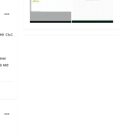
ме със
лни
а ме