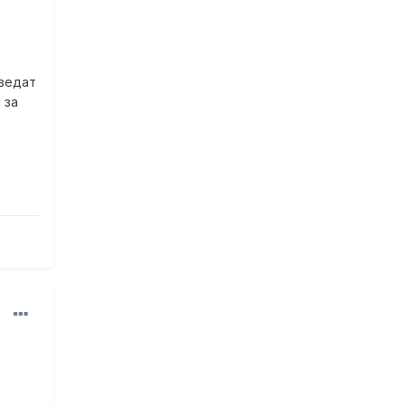
ъведат
 за