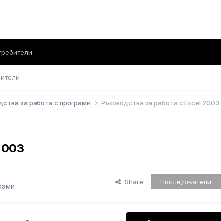
требители
бители
дства за работа с програми
Ръководства за работа с Excel 2003
2003
Share
Последователи
рами