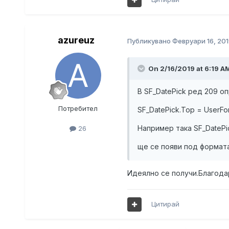
azureuz
Публикувано
Февруари 16, 201
On 2/16/2019 at 6:19 A
В SF_DatePick ред 209 о
Потребител
SF_DatePick.Top = UserFo
Например така SF_DatePic
26
ще се появи под формат
Идеялно се получи.Благода
Цитирай