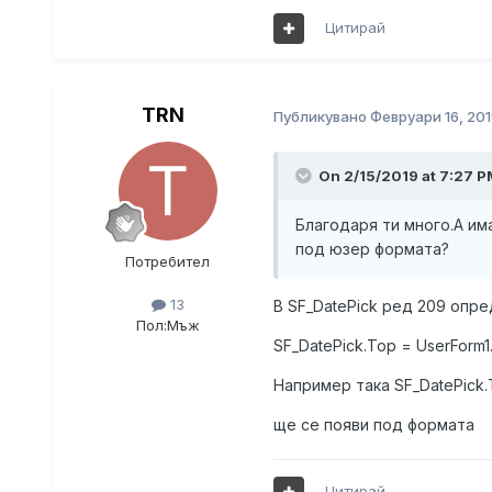
Цитирай
TRN
Публикувано
Февруари 16, 201
On 2/15/2019 at 7:27 P
Благодаря ти много.А им
под юзер формата?
Потребител
13
В SF_DatePick ред 209 опр
Пол:
Мъж
SF_DatePick.Top = UserForm1
Например така SF_DatePick.T
ще се появи под формата
Цитирай