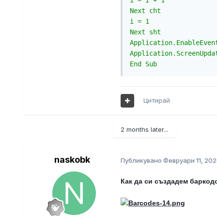
i = i + 1

Next cht

i = 1

Next sht

Application.EnableEvent
Application.ScreenUpdat
Цитирай
2 months later...
naskobk
Публикувано
Февруари 11, 20
Как да си създадем баркод