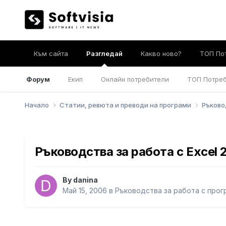
Към сайта
Разгледай
Какво ново?
ТОП По
Форум
Екип
Онлайн потребители
ТОП Потре
Начало
Статии, ревюта и преводи на програми
Ръково
Ръководства за работа с Excel 
By
danina
Май 15, 2006
в
Ръководства за работа с прог