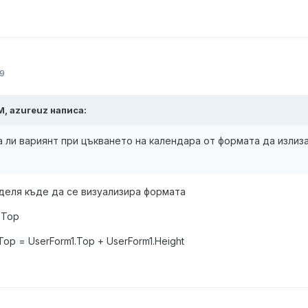
9
M, azureuz написа:
а ли вариянт при цъкването на календара от формата да излиз
еделя къде да се визуализира формата
.Top
op = UserForm1.Top + UserForm1.Height