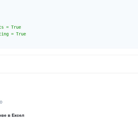
s = True

ing = True

20
ове в Ексел