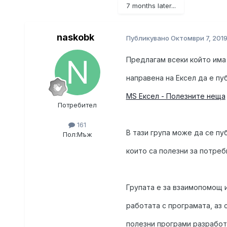
7 months later...
naskobk
Публикувано
Октомври 7, 201
Предлагам всеки който има
направена на Ексел да е пуб
MS Ексел - Полезните неща
Потребител
161
В тази група може да се пу
Пол:
Мъж
които са полезни за потреб
Групата е за взаимопомощ 
работата с програмата, аз
полезни програми разработ