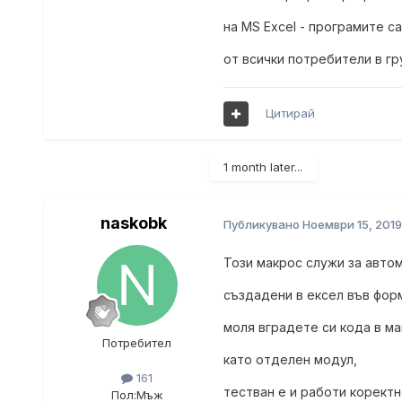
на MS Excel - програмите с
от всички потребители в гр
Цитирай
1 month later...
naskobk
Публикувано
Ноември 15, 2019
Този макрос служи за авто
създадени в ексел във фор
моля вградете си кода в м
Потребител
като отделен модул,
161
тестван е и работи коректн
Пол:
Мъж