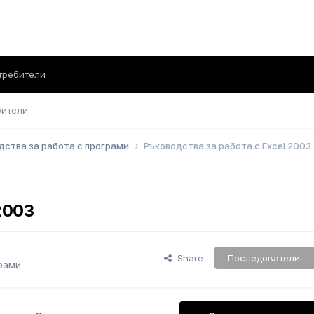
требители
бители
дства за работа с програми
Ръководства за работа с Excel 2003
2003
Share
Последователи
рами