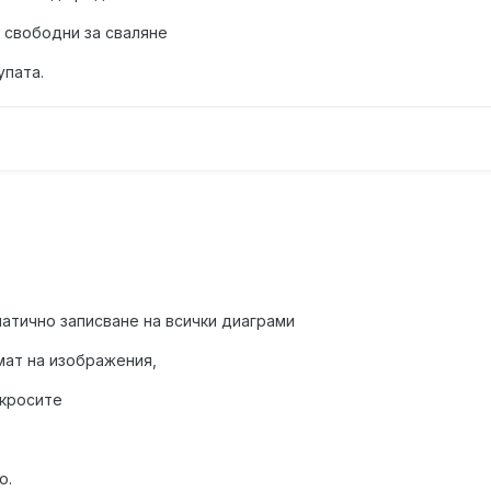
а свободни за сваляне
упата.
матично записване на всички диаграми
мат на изображения,
акросите
о.