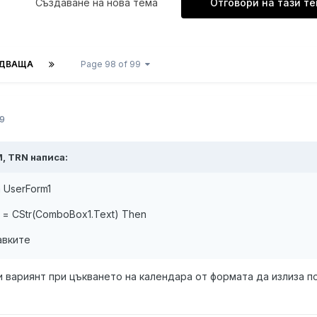
Създаване на нова тема
Отговори на тази т
ДВАЩА
Page 98 of 99
9
M, TRN написа:
 UserForm1
) = CStr(ComboBox1.Text) Then
авките
и вариянт при цъкването на календара от формата да излиза п