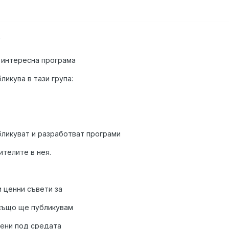
9
 интересна програма
ликува в тази група:
бликуват и разработват програми
ителите в нея.
и ценни съвети за
 също ще публикувам
ени под средата