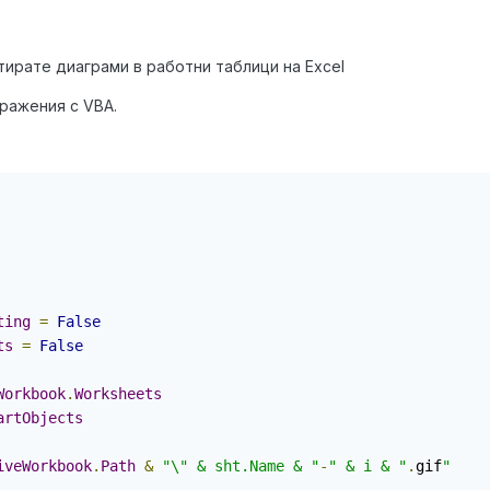
тирате диаграми в работни таблици на Excel
ражения с VBA.
ting
=
False
ts
=
False
Workbook
.
Worksheets
artObjects
iveWorkbook
.
Path
&
"\" & sht.Name & "
-
" & i & "
.
gif
"
