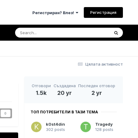
Регистрация
Регистриран? Влез!
Цялата активност
Отговори
Създадена
Последен отговор
1.5k
20 yr
2 yr
ТОП ПОТРЕБИТЕЛИ В ТАЗИ ТЕМА
0
k0st4din
Tragedy
302 posts
128 posts