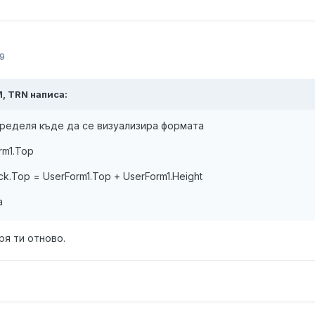
9
M, TRN написа:
пределя къде да се визуализира формата
rm1.Top
k.Top = UserForm1.Top + UserForm1.Height
а
ря ти отново.