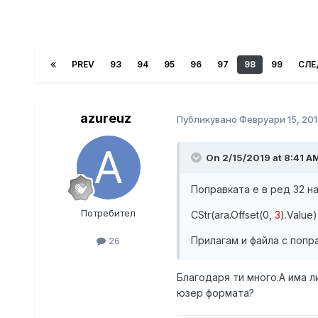
PREV
93
94
95
96
97
98
99
СЛЕ
azureuz
Публикувано
Февруари 15, 201
On 2/15/2019 at 8:41 A
Поправката е в ред 32 на
Потребител
CStr(ara.Offset(0,
3
).Value
Прилагам и файла с попр
26
Благодаря ти много.А има л
юзер формата?