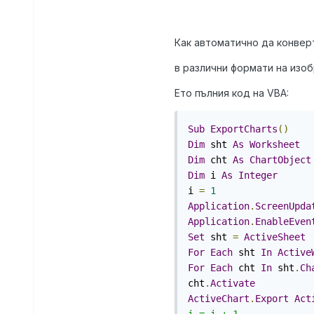
Как автоматично да конвер
в различни формати на изоб
Ето пълния код на VBA:
Sub
ExportCharts
()
Dim
 sht 
As
Worksheet
Dim
 cht 
As
ChartObject
Dim
 i 
As
Integer
i 
=
1
Application
.
ScreenUpda
Application
.
EnableEven
Set
 sht 
=
ActiveSheet
For
Each
 sht 
In
Active
For
Each
 cht 
In
 sht
.
Ch
cht
.
Activate
ActiveChart
.
Export
Act