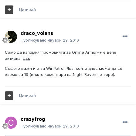
Цитирай
draco_volans
Публикувано
Януари 29, 2010
Само да напомня: промоцията за Online Armor++ е вече
активна!
Цък
Същото важи и и за WinPatrol Plus, който днес може да се
вземе за 1$ (вижте коментара на Night_Raven по-горе).
Цитирай
crazyfrog
Публикувано
Януари 29, 2010