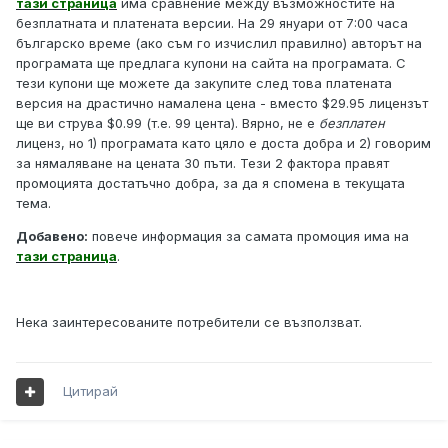
тази страница
има сравнение между възможностите на
безплатната и платената версии. На 29 януари от 7:00 часа
българско време (ако съм го изчислил правилно) авторът на
програмата ще предлага купони на сайта на програмата. С
тези купони ще можете да закупите след това платената
версия на драстично намалена цена - вместо $29.95 лицензът
ще ви струва $0.99 (т.е. 99 цента). Вярно, не е
безплатен
лиценз, но 1) програмата като цяло е доста добра и 2) говорим
за нямаляване на цената 30 пъти. Тези 2 фактора правят
промоцията достатъчно добра, за да я спомена в текущата
тема.
Добавено:
повече информация за самата промоция има на
тази страница
.
Нека заинтересованите потребители се възползват.
Цитирай