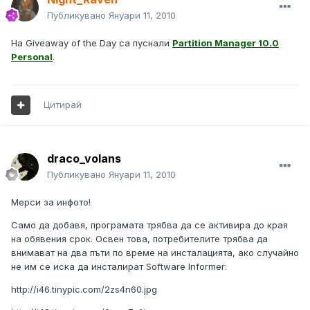
Публикувано
Януари 11, 2010
На Giveaway of the Day са пуснали
Partition Manager 10.0
Personal
.
Цитирай
draco_volans
Публикувано
Януари 11, 2010
Мерси за инфото!
Само да добавя, програмата трябва да се активира до края
на обявения срок. Освен това, потребителите трябва да
внимават на два пъти по време на инсталацията, ако случайно
не им се иска да инсталират Software Informer:
http://i46.tinypic.com/2zs4n60.jpg