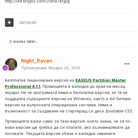
http://i48.tinypic.com/2vma7af.jpg
Цитирай
2 weeks later...
Night_Raven
Публикувано
Януари 20, 2010
Безплатна лицензирана версия на
EASEUS Partition Master
Professional 4.1.1
. Промоцията е валидна до края на месец
януари. Не че програмата няма и безплатна версия, но тя не
поддържа сървърните версии на Windows, както и 64-битови
версии на въпросната операционна система. Няма и
възможност за създаване на стартиращ се диск (bootable CD).
Промоцията важи само за тази версия, което значи, че за по-
нови версии ще трябва да си платите, ако възнамерявате да
ползвате. Текущата версия обаче е валидна завинаги.