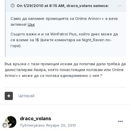
On 1/29/2010 at 8:15 AM, draco_volans написа:
Само да напомня: промоцията за Online Armor++ е вече
активна!
Цък
Същото важи и и за WinPatrol Plus, който днес може да
се вземе за 1$ (вижте коментара на Night_Raven по-
горе).
Във връзка с тази промоция искам да попитам дали трябва да
деинсталирам Авира, която понастоящем ползвам или Online
Armor++ може да се ползва едновременно с нея ?
Цитирай
draco_volans
Публикувано
Януари 29, 2010