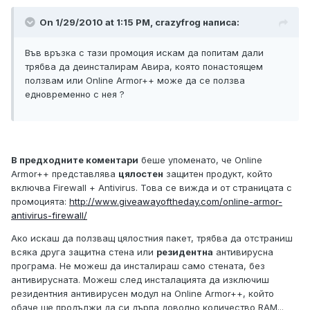
On 1/29/2010 at 1:15 PM, crazyfrog написа:
Във връзка с тази промоция искам да попитам дали
трябва да деинсталирам Авира, която понастоящем
ползвам или Online Armor++ може да се ползва
едновременно с нея ?
В предходните коментари
беше упоменато, че Online
Armor++ представлява
цялостен
защитен продукт, който
включва Firewall + Antivirus. Това се вижда и от страницата с
промоцията:
http://www.giveawayoftheday.com/online-armor-
antivirus-firewall/
Ако искаш да ползващ цялостния пакет, трябва да отстраниш
всяка друга защитна стена или
резидентна
антивирусна
програма. Не можеш да инсталираш само стената, без
антивирусната. Можеш след инсталацията да изключиш
резидентния антивирусен модул на Online Armor++, който
обаче ще продължи да си дърпа доволно количество RAM...