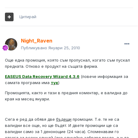
Цитирай
Night_Raven
Публикувано
Януари 25, 2010
Още една промоция, която съм пропуснал, когато съм пускал
предната. Отново е продукт на същата фирма.
EASEUS Data Recovery Wizard 4.3.6
(повече информация за
самата програма има
тук
)
Промоцията, както и тази в предния коментар, е валидна до
края на месец януари.
Сега е ред да обявя две
бъдещи
промоции. Т.е. те не са
валидни все още, но ще бъдят. И двете промоции ще са
валидни само за 1 денонощие (24 часа). Споменавам го
отсега за всеки случай (ако случайно забравя после, а и да