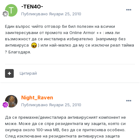
-TEN4O-
Публикувано
Януари 25, 2010
Един въпрос чийто отговор би бил полезен на всички
заинтересувани от промото на Online Armor ++ : има ли
възможност да се инсталира избирателно (например без
антивируса
) или най-малко да му се изключи реал тайма
? Благодаря.
Цитирай
Night_Raven
Публикувано
Януари 25, 2010
Да се премахне/деинсталира антивирусният компонент не
може. Може да се спре резидентната му защита, която си
окупира около 100-ина MB, без да се притеснява особено.
След изключване на резидентната антивирусна защита