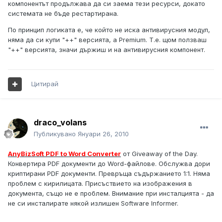
компонентът продължава да си заема тези ресурси, докато
системата не бъде рестартирана.
По принцип логиката е, че който не иска антивирусния модул,
няма да си купи "++" версията, а Premium. Т.е. щом ползваш
"++" версията, значи държиш и на антивирусния компонент.
Цитирай
draco_volans
Публикувано
Януари 26, 2010
AnyBizSoft PDF to Word Converter
от Giveaway of the Day.
Конвертира PDF документи до Word-файлове. Обслужва дори
криптирани PDF документи. Превръща съдържанието 1:1. Няма
проблем с кирилицата. Присъствието на изображения в
документа, също не е проблем. Внимание при инсталцията - да
не си инсталирате някой излишен Software Informer.