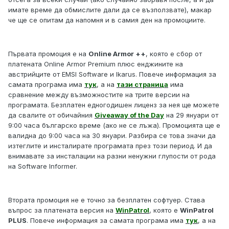
имате време да обмислите дали да се възползвате), макар
че ще се опитам да напомня и в самия ден на промоциите.
Първата промоция е на
Online Armor ++
, която е сбор от
платената Online Armor Premium плюс енджините на
австрийците от EMSI Software и Ikarus. Повече информация за
самата програма има
тук
, a на
тази страница
има
сравнение между възможностите на трите версии на
програмата. Безплатен едногодишен лиценз за нея ще можете
да свалите от обичайния
Giveaway of the Day
на 29 януари от
9:00 часа българско време (ако не се лъжа). Промоцията ще е
валидна до 9:00 часа на 30 януари. Разбира се това значи да
изтеглите и инсталирате програмата през този период. И да
внимавате за инсталации на разни ненужни глупости от рода
на Software Informer.
Втората промоция не е точно за безплатен софтуер. Става
въпрос за платената версия на
WinPatrol
, която е
WinPatrol
PLUS
. Повече информация за самата програма има
тук
, а на