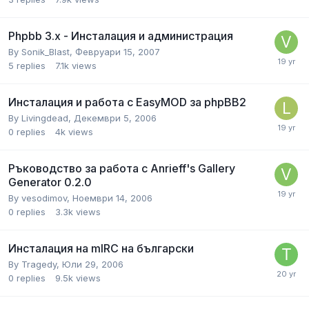
Phpbb 3.x - Инсталация и администрация
By
Sonik_Blast
,
Февруари 15, 2007
5
replies
7.1k
views
Инсталация и работа с EasyMOD за phpBB2
By
Livingdead
,
Декември 5, 2006
0
replies
4k
views
Ръководство за работа с Anrieff's Gallery
Generator 0.2.0
By
vesodimov
,
Ноември 14, 2006
0
replies
3.3k
views
Инсталация на mIRC на български
By
Tragedy
,
Юли 29, 2006
0
replies
9.5k
views