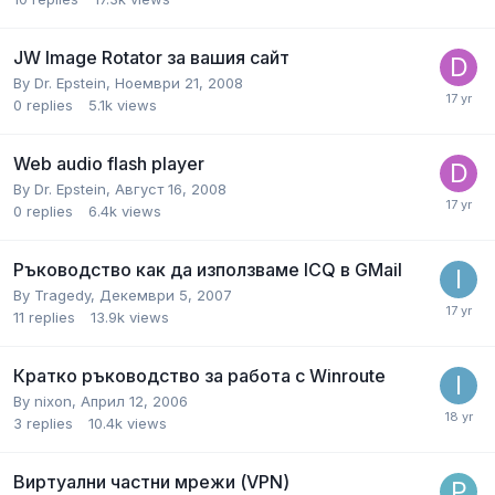
JW Image Rotator за вашия сайт
By
Dr. Epstein
,
Ноември 21, 2008
0
replies
5.1k
views
Web аudio flash рlayer
By
Dr. Epstein
,
Август 16, 2008
0
replies
6.4k
views
Ръководство как да използваме ICQ в GMail
By
Tragedy
,
Декември 5, 2007
11
replies
13.9k
views
Кратко ръководство за работа с Winroute
By
nixon
,
Април 12, 2006
3
replies
10.4k
views
Виртуални частни мрежи (VPN)