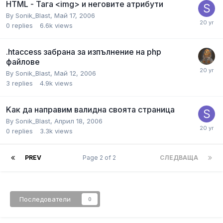
HTML - Тага <img> и неговите атрибути
By
Sonik_Blast
,
Май 17, 2006
0
replies
6.6k
views
.htaccess забрана за изпълнение на php
файлове
By
Sonik_Blast
,
Май 12, 2006
3
replies
4.9k
views
Kaк да направим валидна своята страница
By
Sonik_Blast
,
Април 18, 2006
0
replies
3.3k
views
PREV
Page 2 of 2
СЛЕДВАЩА
Последователи
0