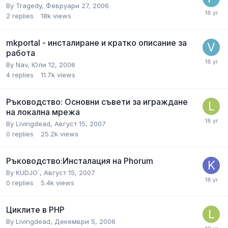
By
Tragedy
,
Февруари 27, 2006
2
replies
18k
views
mkportal - инсталиране и кратко описание за
работа
By
Nav
,
Юли 12, 2006
4
replies
11.7k
views
Ръководство: Основни съвети за играждане
на локална мрежа
By
Livingdead
,
Август 15, 2007
0
replies
25.2k
views
Ръководство:Инсталация на Phorum
By
KUDJO`
,
Август 15, 2007
0
replies
5.4k
views
Циклите в PHP
By
Livingdead
,
Декември 5, 2006