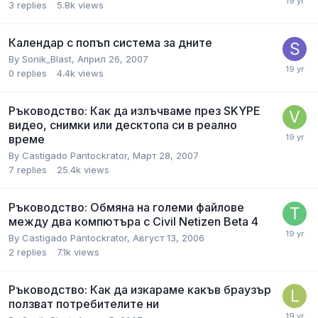
3
replies
5.8k
views
Календар с попъп система за дните
By
Sonik_Blast
,
Април 26, 2007
0
replies
4.4k
views
Ръководство: Как да излъчваме през SKYPE
видео, снимки или десктопа си в реално
време
By
Castigado Pantockrator
,
Март 28, 2007
7
replies
25.4k
views
Ръководство: Обмяна на големи файлове
между два компютъра с Civil Netizen Beta 4
By
Castigado Pantockrator
,
Август 13, 2006
2
replies
7.1k
views
Ръководство: Как да изкараме какъв браузър
ползват потребителите ни