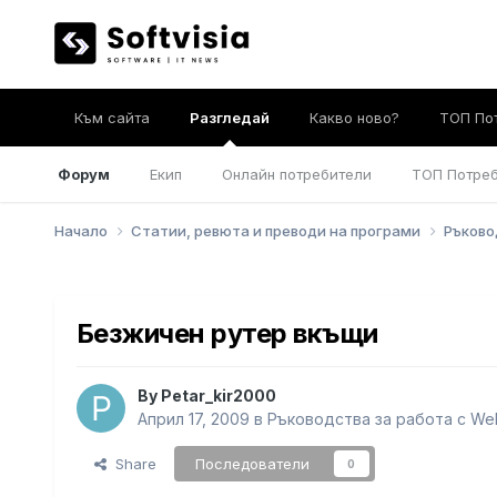
Към сайта
Разгледай
Какво ново?
ТОП По
Форум
Екип
Онлайн потребители
ТОП Потре
Начало
Статии, ревюта и преводи на програми
Ръково
Безжичен рутер вкъщи
By
Petar_kir2000
Април 17, 2009
в
Ръководства за работа с We
Share
Последователи
0