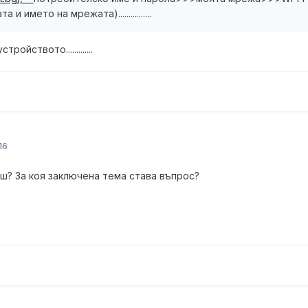
и името на мрежата)................
ойството.............
16
еш? За коя заключена тема става въпрос?