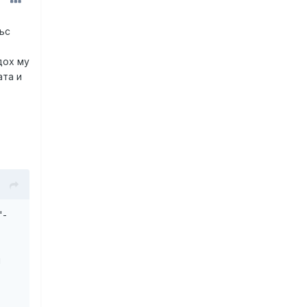
ъс
дох му
ата и
"-
н
-