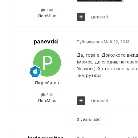
1.4k
Пол:
Мъж
Цитирай
panevdd
Публикувано
Май 22, 2013
Да, това е. Доколкото виж
(можеш да следиш натоварв
Network). За тестване на п
към рутера.
Потребител
3.1k
Пол:
Мъж
Цитирай
3 years later...