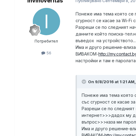
invinoveritas
Публикувано
Септември 8, 20
Понеже има тема която се 
сгурност се касае за Wi-Fi
Разреши се по следният н
данните който поиска-тел.
въведох на устройството..........
Потребител
Има и друго решение-влизаш
56
ВИВАКОМ-
http://my.contact
настройки и там е паролата и и
On 9/8/2016 at 1:21 AM,
Понеже има тема която с
със сгурност се касае за
Разреши се по следният
интернет>>>дадох му да
въпрос>>>каза ми паролата 
Има и друго решение-вли
ВИВАКОМ-
http://my.conta