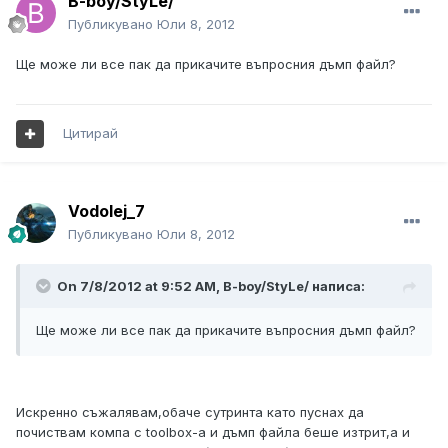
B-boy/StyLe/
Публикувано
Юли 8, 2012
Ще може ли все пак да прикачите въпросния дъмп файл?
Цитирай
Vodolej_7
Публикувано
Юли 8, 2012
On 7/8/2012 at 9:52 AM, B-boy/StyLe/ написа:
Ще може ли все пак да прикачите въпросния дъмп файл?
Искренно съжалявам,обаче сутринта като пуснах да
почиствам компа с toolbox-а и дъмп файла беше изтрит,а и