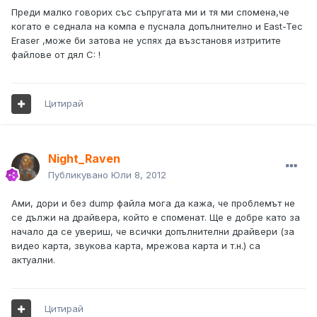
Преди малко говорих със съпругата ми и тя ми спомена,че
когато е седнала на компа е пуснала допълнително и East-Tec
Eraser ,може би затова не успях да възстановя изтритите
файлове от дял C: !
Цитирай
Night_Raven
Публикувано
Юли 8, 2012
Ами, дори и без dump файла мога да кажа, че проблемът не
се дължи на драйвера, който е споменат. Ще е добре като за
начало да се увериш, че всички допълнителни драйвери (за
видео карта, звукова карта, мрежова карта и т.н.) са
актуални.
Цитирай