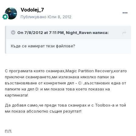
Vodolej_7
Публикувано
Юли 8, 2012
On 7/8/2012 at 7:11 PM, Night_Raven написа:
Къде се намират тези файлове?
С програмата която сканирах,Magic Partition Recovery,когато
приключи сканирането,ми излезнаха няколко папки за
възстановяване от конкретния дял - C: ,възстанових една от
папките на дял D: и ми показа това което показах на
картинката!
Да добавя само,че преди това сканирах и с Toolbox-а и той
ми показа абсолютно същия резултат!
П.П.