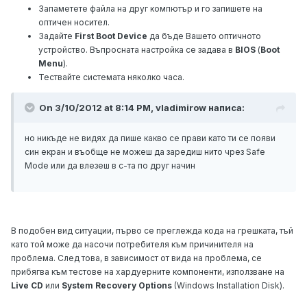
Запаметете файла на друг компютър и го запишете на
оптичен носител.
Задайте
First Boot Device
да бъде Вашето оптичното
устройство. Въпросната настройка се задава в
BIOS
(
Boot
Menu
).
Тествайте системата няколко часа.
On 3/10/2012 at 8:14 PM, vladimirow написа:
но никъде не видях да пише какво се прави като ти се появи
син екран и въобще не можеш да заредиш нито чрез Safe
Mode или да влезеш в с-та по друг начин
В подобен вид ситуации, първо се преглежда кода на грешката, тъй
като той може да насочи потребителя към причинителя на
проблема. След това, в зависимост от вида на проблема, се
прибягва към тестове на хардуерните компоненти, използване на
Live CD
или
System Recovery Options
(Windows Installation Disk).