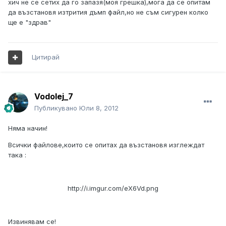
хич не се сетих да го запазя(моя грешка),мога да се опитам
да възстановя изтрития дъмп файл,но не съм сигурен колко
ще е "здрав"
Цитирай
Vodolej_7
Публикувано
Юли 8, 2012
Няма начин!
Всички файлове,които се опитах да възстановя изглеждат
така :
http://i.imgur.com/eX6Vd.png
Извинявам се!