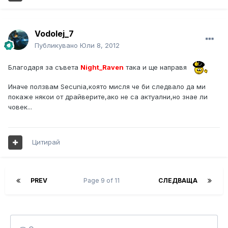
Vodolej_7
Публикувано
Юли 8, 2012
Благодаря за съвета
Night_Raven
така и ще направя
Иначе ползвам Secunia,която мисля че би следвало да ми
покаже някои от драйверите,ако не са актуални,но знае ли
човек...
Цитирай
PREV
Page 9 of 11
СЛЕДВАЩА