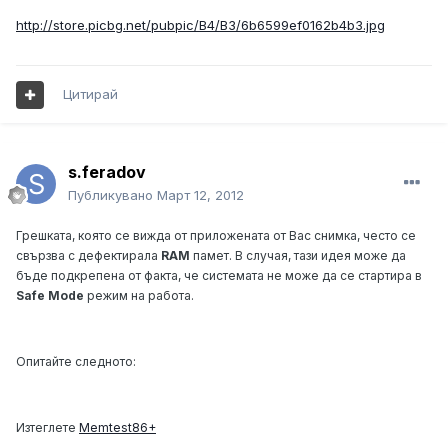
http://store.picbg.net/pubpic/B4/B3/6b6599ef0162b4b3.jpg
Цитирай
s.feradov
Публикувано
Март 12, 2012
Грешката, която се вижда от приложената от Вас снимка, често се
свързва с дефектирала
RAM
памет. В случая, тази идея може да
бъде подкрепена от факта, че системата не може да се стартира в
Safe Mode
режим на работа.
Опитайте следното:
Изтеглете
Memtest86+