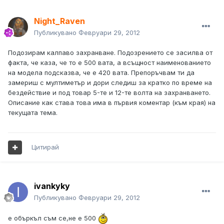
Night_Raven
Публикувано
Февруари 29, 2012
Подозирам калпаво захранване. Подозрението се засилва от
факта, че каза, че то е 500 вата, а всъщност наименованието
на модела подсказва, че е 420 вата. Препоръчвам ти да
замериш с мултиметър и дори следиш за кратко по време на
бездействие и под товар 5-те и 12-те волта на захранването.
Описание как става това има в първия коментар (към края) на
текущата тема.
Цитирай
ivankyky
Публикувано
Февруари 29, 2012
е объркъл съм се,не е 500