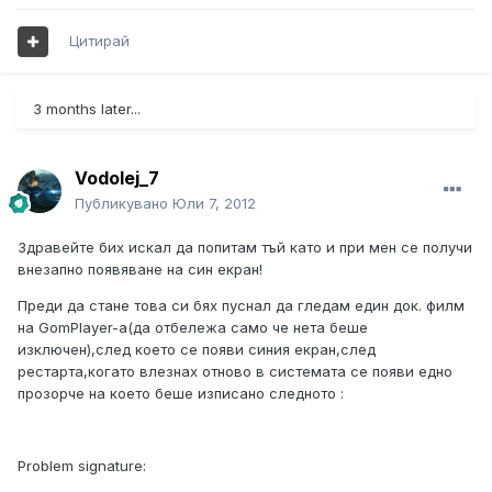
Цитирай
3 months later...
Vodolej_7
Публикувано
Юли 7, 2012
Здравейте бих искал да попитам тъй като и при мен се получи
внезапно появяване на син екран!
Преди да стане това си бях пуснал да гледам един док. филм
на GomPlayer-а(да отбележа само че нета беше
изключен),след което се появи синия екран,след
рестарта,когато влезнах отново в системата се появи едно
прозорче на което беше изписано следното :
Problem signature: