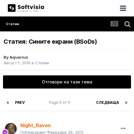
Статии
Статия: Сините екрани (BSoDs)
By
Aquarius
Август 1, 2010
в
Статии
Отговори на тази тема
PREV
Page 9 of 11
СЛЕДВАЩА
Night_Raven
Публикувано
Февруари 28, 2012