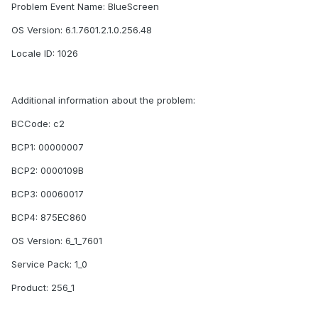
Problem Event Name: BlueScreen
OS Version: 6.1.7601.2.1.0.256.48
Locale ID: 1026
Additional information about the problem:
BCCode: c2
BCP1: 00000007
BCP2: 0000109B
BCP3: 00060017
BCP4: 875EC860
OS Version: 6_1_7601
Service Pack: 1_0
Product: 256_1