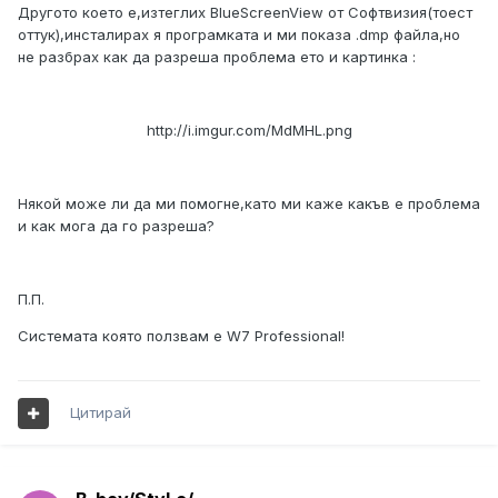
Другото което е,изтеглих BlueScreenView от Софтвизия(тоест
оттук),инсталирах я програмката и ми показа .dmp файла,но
не разбрах как да разреша проблема ето и картинка :
http://i.imgur.com/MdMHL.png
Някой може ли да ми помогне,като ми каже какъв е проблема
и как мога да го разреша?
П.П.
Системата която ползвам е W7 Professional!
Цитирай