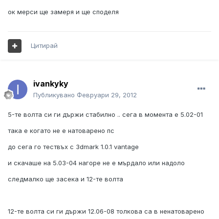
ок мерси ще замеря и ще споделя
Цитирай
ivankyky
Публикувано
Февруари 29, 2012
5-те волта си ги държи стабилно .. сега в момента е 5.02-01
така е когато не е натоварено пс
до сега го тествъх с 3dmark 1.0.1 vantage
и скачаше на 5.03-04 нагоре не е мърдало или надоло
следмалко ще засека и 12-те волта
12-те волта си ги държи 12.06-08 толкова са в ненатоварено