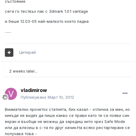
състояние
сега го тествъх пак с 3dmark 1.0.1 vantage
и беше 12.03-05 най-малкото което падна
.......
Цитирай
2 weeks later...
vladimirow
Публикувано
Март 10, 2012
Внимателно прочетох статията, бих казал - отлична за мен, но
никъде не видях да пише какво се прави като ти се появи син
екран и въобще не можеш да заредиш нито чрез Safe Mode
или да влезеш в с-та по друг начин.На всяко рестартиране се
получава това -