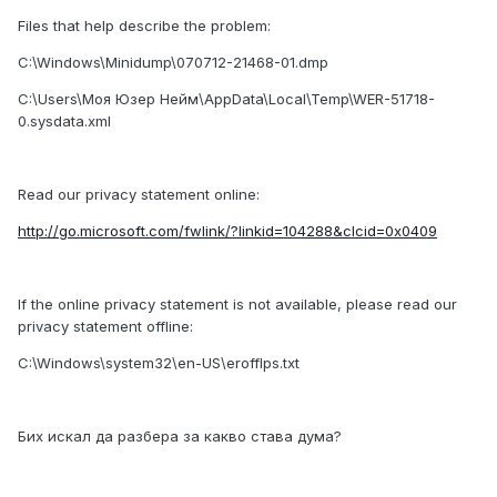
Files that help describe the problem:
C:\Windows\Minidump\070712-21468-01.dmp
C:\Users\Моя Юзер Нейм\AppData\Local\Temp\WER-51718-
0.sysdata.xml
Read our privacy statement online:
http://go.microsoft.com/fwlink/?linkid=104288&clcid=0x0409
If the online privacy statement is not available, please read our
privacy statement offline:
C:\Windows\system32\en-US\erofflps.txt
Бих искал да разбера за какво става дума?