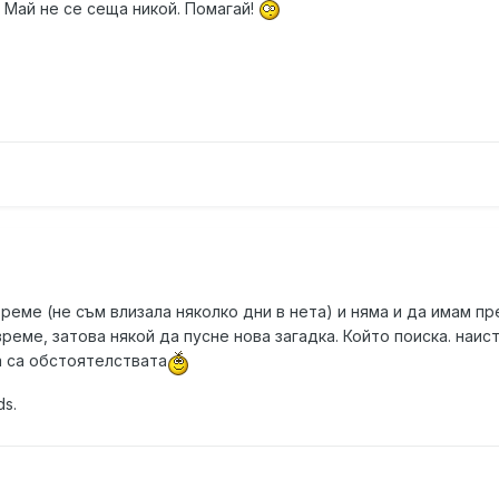
! Май не се сеща никой. Помагай!
еме (не съм влизала няколко дни в нета) и няма и да имам пр
еме, затова някой да пусне нова загадка. Който поиска. наис
а са обстоятелствата
s.