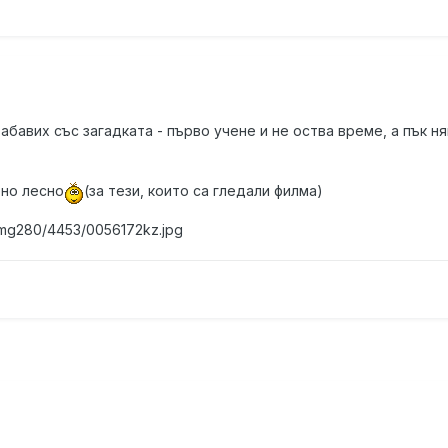
забавих със загадката - първо учене и не оства време, а пък н
ено лесно
(за тези, които са гледали филма)
/img280/4453/0056172kz.jpg