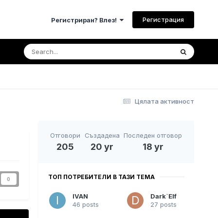
Регистрация
Регистриран? Влез!
Цялата активност
Отговори
Създадена
Последен отговор
205
20 yr
18 yr
ТОП ПОТРЕБИТЕЛИ В ТАЗИ ТЕМА
0
IVAN
Dark`Elf
46 posts
27 posts