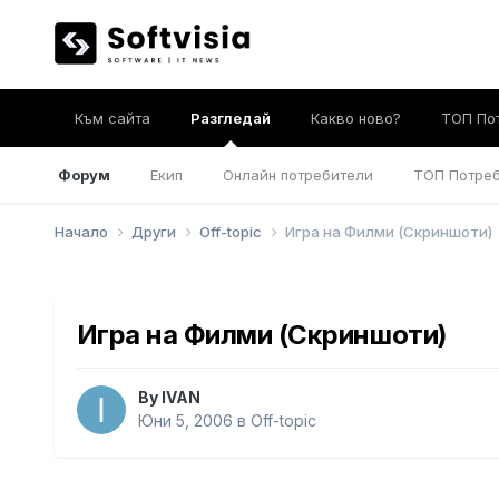
Към сайта
Разгледай
Какво ново?
ТОП По
Форум
Екип
Онлайн потребители
ТОП Потре
Начало
Други
Off-topic
Игра на Филми (Скриншоти)
Игра на Филми (Скриншоти)
By
IVAN
Юни 5, 2006
в
Off-topic