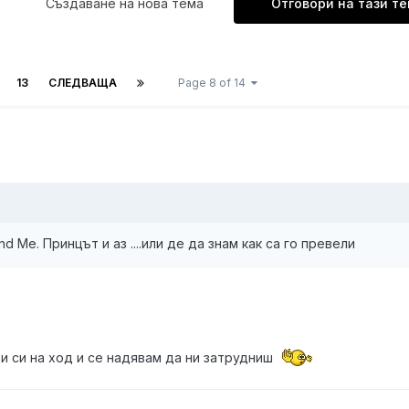
Създаване на нова тема
Отговори на тази т
13
СЛЕДВАЩА
Page 8 of 14
nd Me. Принцът и аз ....или де да знам как са го превели
ти си на ход и се надявам да ни затрудниш