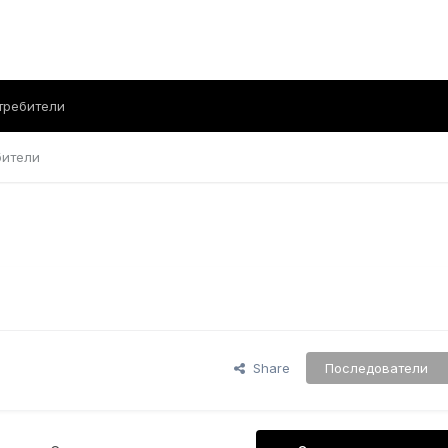
требители
бители
Share
Последователи