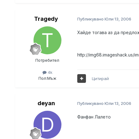
Tragedy
Публикувано
Юли 13, 2006
Хайде тогава аз да предлож
http://img68.imageshack.us/i
Потребител
4k
Пол:
Мъж
Цитирай
deyan
Публикувано
Юли 13, 2006
Фанфан Лалето