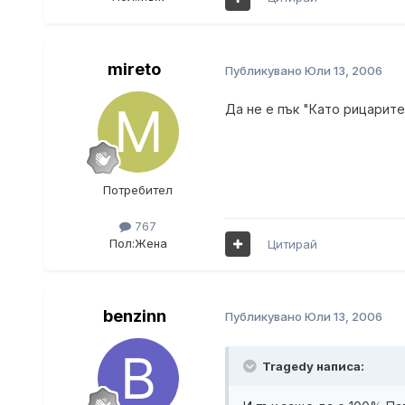
mireto
Публикувано
Юли 13, 2006
Да не е пък "Като рицарите
Потребител
767
Пол:
Жена
Цитирай
benzinn
Публикувано
Юли 13, 2006
Tragedy написа: