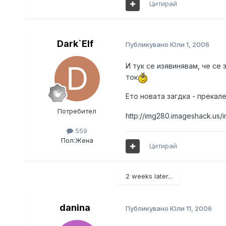
Цитирай
Dark`Elf
Публикувано
Юли 1, 2006
И тук се изявинявам, че се 
ток
Ето новата загдка - прекал
Потребител
http://img280.imageshack.us
559
Пол:
Жена
Цитирай
2 weeks later...
danina
Публикувано
Юли 11, 2006