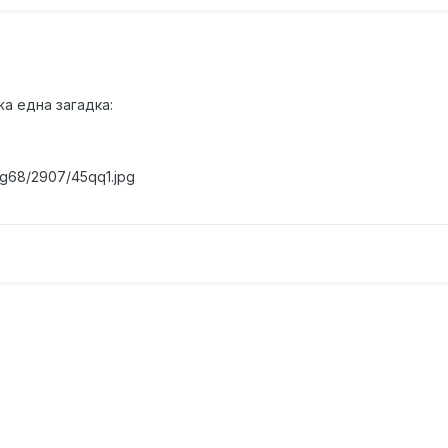
а една загадка:
mg68/2907/45qq1.jpg