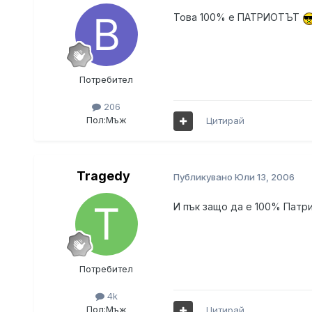
Това 100% е ПАТРИОТЪТ
Потребител
206
Пол:
Мъж
Цитирай
Tragedy
Публикувано
Юли 13, 2006
И пък защо да е 100% Патр
Потребител
4k
Пол:
Мъж
Цитирай