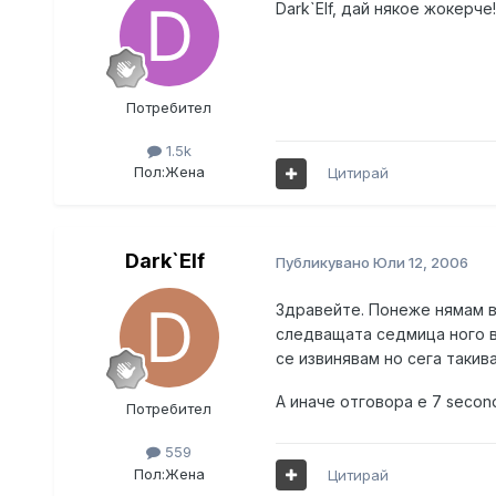
Dark`Elf, дай някое жокерче
Потребител
1.5k
Пол:
Жена
Цитирай
Dark`Elf
Публикувано
Юли 12, 2006
Здравейте. Понеже нямам вр
следващата седмица ного вр
се извинявам но сега такив
А иначе отговора е 7 second
Потребител
559
Пол:
Жена
Цитирай