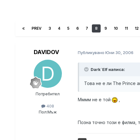
PREV
3
4
5
6
7
8
9
10
11
12
DAVIDOV
Публикувано
Юни 30, 2006
Dark`Elf написа:
Това не е ли The Prince a
Потребител
Мммм не е той
,
408
Пол:
Мъж
Позна точно този е филма, 