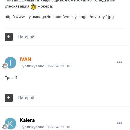
Такааа....филмът е нещо още по-комерсиално....следва ми
улесняващия
жокера:
http://www.stylusmagazine.com/weeklyimages/mv_troy_1.jpg
Цитирай
IVAN
Публикувано
Юни 14, 2006
Троя !?
Цитирай
Kalera
Публикувано
Юни 14, 2006