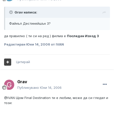
Grav написа:
Файнъл Дестинейшън 3?
да правилно ( ти си на ред ) филма е
Последен Изход 3
Редактиран
Юни 14, 2006
от IVAN
Цитирай
Grav
Публикувано
Юни 14, 2006
@IVAN Щом Final Destination ти е любим, може да си гледал и
този: