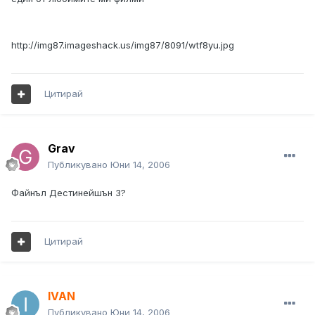
http://img87.imageshack.us/img87/8091/wtf8yu.jpg
Цитирай
Grav
Публикувано
Юни 14, 2006
Файнъл Дестинейшън 3?
Цитирай
IVAN
Публикувано
Юни 14, 2006