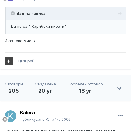
danina написа:
Да не са " Карибски пирати"
И аз така мисля
Цитирай
Отговори
Създадена
Последен отговор
205
20 yr
18 yr
Kalera
Публикувано
Юни 14, 2006