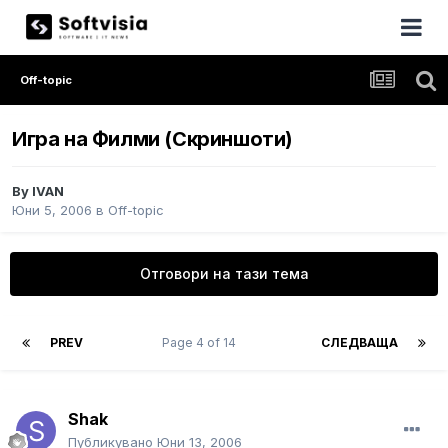
Off-topic
Игра на Филми (Скриншоти)
By
IVAN
Юни 5, 2006
в
Off-topic
Отговори на тази тема
PREV
Page 4 of 14
СЛЕДВАЩА
Shak
Публикувано
Юни 13, 2006