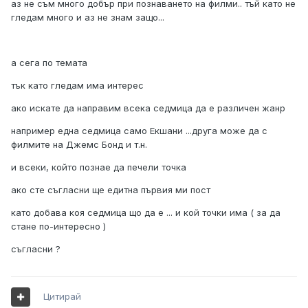
аз не съм много добър при познаването на филми.. тъй като не
гледам много и аз не знам защо...
а сега по темата
тък като гледам има интерес
ако искате да направим всека седмица да е различен жанр
например една седмица само Екшани ...друга може да с
филмите на Джемс Бонд и т.н.
и всеки, който познае да печели точка
ако сте съгласни ще едитна първия ми пост
като добава коя седмица що да е ... и кой точки има ( за да
стане по-интересно )
съгласни ?
Цитирай