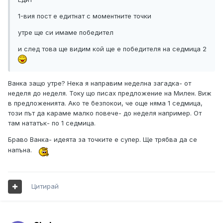
1-вия пост е едитнат с моментните точки
утре ще си имаме победител
и след това ще видим кой ще е победителя на седмица 2
Ванка защо утре? Нека я направим неделна загадка- от
неделя до неделя. Току що писах предложение на Милен. Виж
в предложенията. Ако те безпокои, че още няма 1 седмица,
този път да караме малко повече- до неделя например. От
там нататък- по 1 седмица.
Браво Ванка- идеята за точките е супер. Ще трябва да се
напъна.
Цитирай