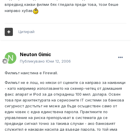
впредвид какви филми бях гледала преди това, този беше
направо хубав
Цитирай
Neuton Gimic
Публикувано
Юни 12, 2006
Филмът наистина е Firewall.
Филмът не е лош, но някои от сцените са направо за наивници
- като например използването на скенер-четец от домашния
факс апарат и IPod за да откраднеш 100 мил. долара. Освен
това при архитектурата на сериозните IT системи за банкова
сигурност достъпът не може да бъде осъществен само от
един човек с една единствена парола. Практиките по
управление на риска препоръчват в системата да се
предвиди сигнал точно за такива случаи - ако банковият
служител е накаран насила да въведе парола, то той има