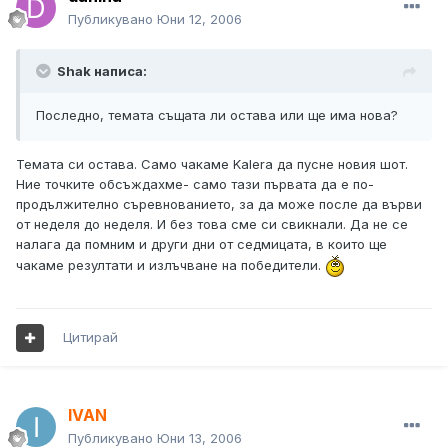
Публикувано
Юни 12, 2006
Shak написа:
Последно, темата същата ли остава или ще има нова?
Темата си остава. Само чакаме Kalera да пусне новия шот.
Ние точките обсъждахме- само тази първата да е по-
продължително съревнованието, за да може после да върви
от неделя до неделя. И без това сме си свикнали. Да не се
налага да помним и други дни от седмицата, в които ще
чакаме резултати и излъчване на победители.
Цитирай
IVAN
Публикувано
Юни 13, 2006