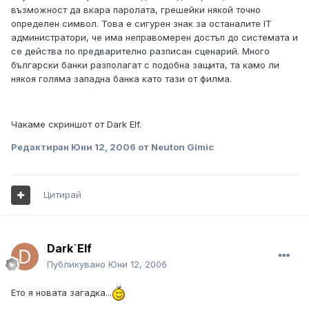
възможност да вкара паролата, грешейки някой точно
определен символ. Това е сигурен знак за останалите IT
администратори, че има неправомерен достъп до системата и
се действа по предварително разписан сценарий. Много
български банки разполагат с подобна защита, та камо ли
някоя голяма западна банка като тази от филма.
Чакаме скриншот от Dark Elf.
Редактиран
Юни 12, 2006
от Neuton Gimic
Цитирай
Dark`Elf
Публикувано
Юни 12, 2006
Ето я новата загадка...