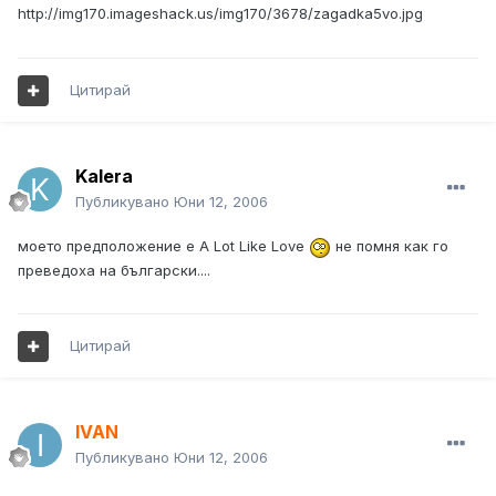
http://img170.imageshack.us/img170/3678/zagadka5vo.jpg
Цитирай
Kalera
Публикувано
Юни 12, 2006
моето предположение е A Lot Like Love
не помня как го
преведоха на български....
Цитирай
IVAN
Публикувано
Юни 12, 2006