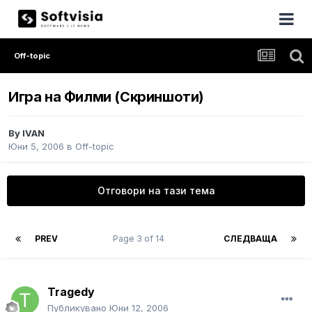
Off-topic
Игра на Филми (Скриншоти)
By
IVAN
Юни 5, 2006
в
Off-topic
Отговори на тази тема
PREV
Page 3 of 14
СЛЕДВАЩА
Tragedy
Публикувано
Юни 12, 2006