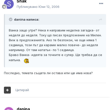
Shak
Публикувано
Юни 12, 2006
danina написа:
Ванка защо утре? Нека я направим неделна загадка- от
неделя до неделя. Току що писах предложение на Милен.
Виж в предложенията. Ако те безпокои, че още няма 1
седмица, този път да караме малко повече- до неделя
например. От там нататък- по 1 седмица.
Браво Ванка- идеята за точките е супер. Ще трябва да се
напъна.
Последно, темата същата ли остава или ще има нова?
Цитирай
danina