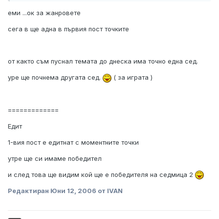
еми ...ок за жанровете
сега в ще адна в първия пост точките
от както съм пуснал темата до днеска има точно една сед.
уре ще почнема другата сед.
( за играта )
=============
Едит
1-вия пост е едитнат с моментните точки
утре ще си имаме победител
и след това ще видим кой ще е победителя на седмица 2
Редактиран
Юни 12, 2006
от IVAN