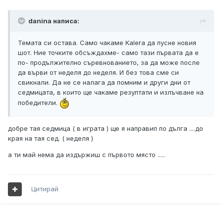
danina написа:
Темата си остава. Само чакаме Kalera да пусне новия
шот. Ние точките обсъждахме- само тази първата да е
по- продължително съревнованието, за да може после
да върви от неделя до неделя. И без това сме си
свикнали. Да не се налага да помним и други дни от
седмицата, в които ще чакаме резултати и излъчване на
победители.
добре тая седмица ( в играта ) ще я направип по дълга ....до
края на тая сед. ( неделя )
а ти май нема да издържиш с първото място .....
Цитирай