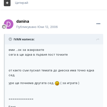
Цитирай
danina
Публикувано
Юни 12, 2006
IVAN написа:
еми ...ок за жанровете
сега в ще адна в първия пост точките
от както съм пуснал темата до днеска има точно една
сед.
уре ще почнема другата сед.
( за играта )
=============
Едит