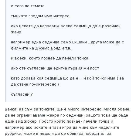
а сега по темата
тък като гледам има интерес
ако искате да направим всека седмица да е различен
жанр
например една седмица само Екшани ...друга може да с
филмите на Джемс Бонд и т.н.
и всеки, който познае да печели точка
ако сте съгласни ще едитна първия ми пост
като добава коя седмица що да е ... и кой точки има ( за
да стане по-интересно )
съгласни ?
Ванка, аз съм за точките. Ще е много интересно. Мисля обаче,
да не ограничаваме жанра по седмици, защото това ще бъде
един вид жокер. Просто който познае- печели точка и
например ако искате и тази игра да мине към неделните
рубрики, може в неделя да се обявява победител за