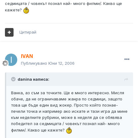
седмицата / човекът познал най- много филми/. Какво ще
кажете?
Цитирай
IVAN
Публикувано
Юни 12, 2006
danina написа:
Ванка, аз съм за точките. Ще е много интересно. Мисля
обаче, да не ограничаваме жанра по седмици, защото
това ще бъде един вид жокер. Просто който познае-
печели точка и например ако искате и тази игра да мине
към неделните рубрики, може в неделя да се обявява
победител за седмицата / човекът познал най- много
филми/. Какво ще кажете?