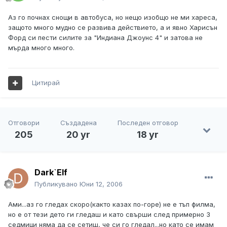
Аз го почнах снощи в автобуса, но нещо изобщо не ми хареса,
защото много мудно се развива действието, а и явно Харисън
Форд си пести силите за "Индиана Джоунс 4" и затова не
мърда много много.
Цитирай
Отговори
Създадена
Последен отговор
205
20 yr
18 yr
Dark`Elf
Публикувано
Юни 12, 2006
Ами...аз го гледах скоро(както казах по-горе) не е тъп филма,
но е от тези дето ги гледаш и като свърши след примерно 3
седмици няма да се сетиш, че си го гледал...но като се имам