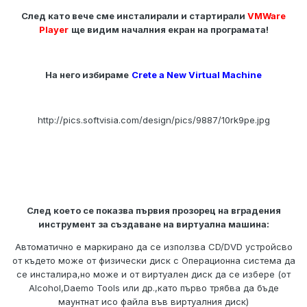
След като вече сме инсталирали и стартирали
VMWare
Player
ще видим началния екран на програмата!
На него избираме
Crete a New Virtual Machine
http://pics.softvisia.com/design/pics/9887/10rk9pe.jpg
След което се показва първия прозорец на вградения
инструмент за създаване на виртуална машина:
Автоматично е маркирано да се използва CD/DVD устройсво
от където може от физически диск с Операционна система да
се инсталира,но може и от виртуален диск да се избере (от
Alcohol,Daemo Tools или др.,като първо трябва да бъде
маунтнат исо файла във виртуалния диск)