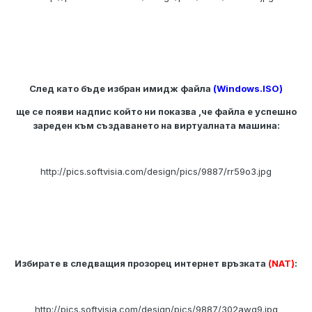
След като бъде избран имидж файла
(Windows.ISO)
ще се появи надпис който ни показва ,че файла е успешно
зареден към създаването на виртуалната машина:
http://pics.softvisia.com/design/pics/9887/rr59o3.jpg
Избирате в следващия прозорец интернет връзката
(NAT)
:
http://pics.softvisia.com/design/pics/9887/302awq9.jpg