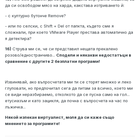
да си освободом мясо на харда, какстава изтриването й:
- с културно бутонче Remove?
- или по селски, с Shift + Del от папкта, където сме я
сложнали, при което VMware Player престава автоматично да
я детектира?
16)
Струва ми се, че си представил нещата прекалено
розово/едностранчиво...
Сподели и някакви недостатъци в
сравнение с другите 2 безплатни програми!
Извинявай, ако въпросчетата ми ти се сторят множко и леко
глуповати, но предпочитал сега да питам за всичко, което ми
се види неразбираемо, отколкото да се пусна само на гол...
етусиазъм и като зацикля, да почна с въпросчета на час по
лъжичка...
Някой изпекан виртуалист, моля да си каже също
мнението за програмите!