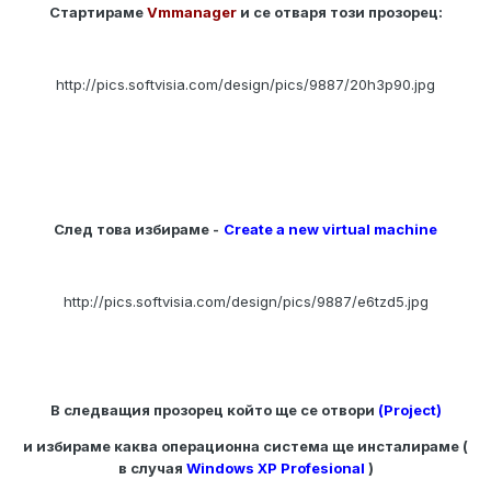
Стартираме
Vmmanager
и се отваря този прозорец:
http://pics.softvisia.com/design/pics/9887/20h3p90.jpg
След това избираме -
Create a new virtual machine
http://pics.softvisia.com/design/pics/9887/e6tzd5.jpg
В следващия прозорец който ще се отвори
(Project)
и избираме каква операционна система ще инсталираме (
в случая
Windows XP Profesional
)