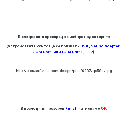
В следващия прозорец се избират адапторите
(устройствата които ще се ползват -
USB ; Saund Adapter ;
COM Port1 или COM Port2 ; LTP
):
http://pics.softvisia.com/design/pics/9887/qx58cz.jpg
В последния прозорец
Finish
натискаме
ОК
: