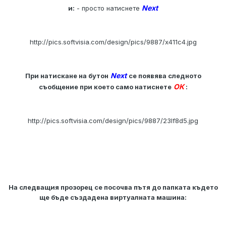
Next
и:
- просто натиснете
http://pics.softvisia.com/design/pics/9887/x411c4.jpg
Next
При натискане на бутон
се появява следното
ОК
съобщение при което само натиснете
:
http://pics.softvisia.com/design/pics/9887/23lf8d5.jpg
На следващия прозорец се посочва пътя до папката където
ще бъде създадена виртуалната машина: