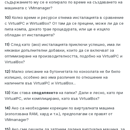
съдържанието му се е копирало по време на създаването на
машината с VMmanager?
10)
Колко време и ресурси отнема инсталацията в сравнение
с VirtualPC и WirtualBox? От там да се прецени, може ли да се
пипа компа, докато трае процедурата, или ще е изцяло
обладан от инсталацията?
11)
След като (ако) инсталацията приключи успешно, има ли
някакви допълнителни добавки, които да се включват за
оптимизиране на производителността, подобно на VirtualPC и
VirtualBox?
12)
Малко описание на бутончетата по конзолата не би било
излишно, особено ако има различия по отношение на
наличните във VirtualPC и VirtualBox...
13)
Как става
споделянето
на папки? Дали е лесно, като при
VirtualPC, или комплицирано, като във VirtualBox?
14)
Ако са необходими корекции по виртуалната машина
(използвана RAM, хард и т.н.), предполагам се правят от
VMmanager?
15)
Ако сме решили да затрием дадена виртуална машина, за