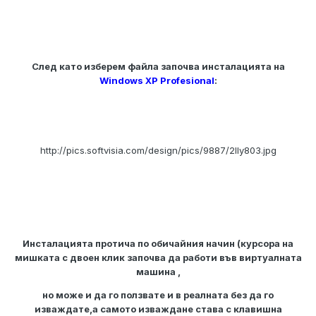
След като изберем файла започва инсталацията на
Windows XP Profesional
:
http://pics.softvisia.com/design/pics/9887/2lly803.jpg
Инсталацията протича по обичайния начин (курсора на
мишката с двоен клик започва да работи във виртуалната
машина ,
но може и да го ползвате и в реалната без да го
изваждате,а самото изваждане става с клавишна