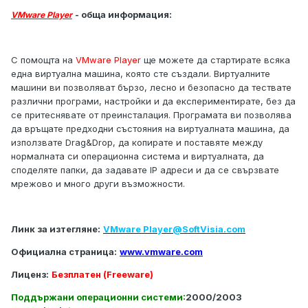
- обща информация:
VMware Player
С помощта на
VMware Player
ще можете да стартирате всяка
една виртуална машина, която сте създали. Виртуалните
машини ви позволяват бързо, лесно и безопасно да тествате
различни програми, настройки и да експериментирате, без да
се притеснявате от преинсталация. Програмата ви позволява
да връщате предходни състояния на виртуалната машина, да
използвате Drag&Drop, да копирате и поставяте между
нормалната си операционна система и виртуалната, да
споделяте папки, да задавате IP адреси и да се свързвате
мрежово и много други възможности.
Линк за изтегляне:
VMware Player@SoftVisia.com
Официална страница:
www.vmware.com
Лиценз:
Безплатен (Freeware)
Поддържани операционни системи:
2000/2003