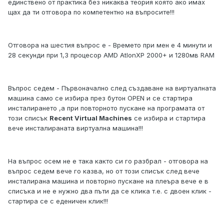
единствено от практика без никаква теория която ако имах
щах да ти отговора по компетентно на въпросите!!!
Отговора на шестия въпрос е - Времето при мен е 4 минути и
28 секунди при 1,3 процесор AMD AtlonXP 2000+ и 1280мв RAM
Въпрос седем - Първоначално след създаване на виртуалната
машина само се избира през бутон OPEN и се стартира
инсталирането ,а при повторното пускане на програмата от
този списък
Recent Virtual Machines
се избира и стартира
вече инсталираната виртуална машина!!!
На въпрос осем не е така както си го разбрал - отговора на
въпрос седем вече го казва, но от този списък след вече
инсталирана машина и повторно пускане на плеъра вече е в
списъка и не е нужно два пъти да се клика т.е. с двоен клик -
стартира се с еденичен клик!!!