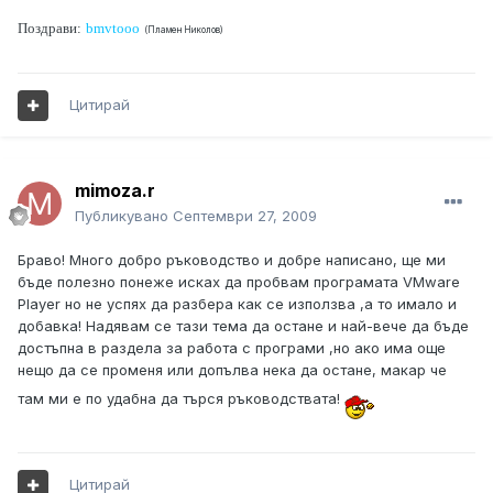
Поздрави:
bmvtooo
(Пламен Николов)
Цитирай
mimoza.r
Публикувано
Септември 27, 2009
Браво! Много добро ръководство и добре написано, ще ми
бъде полезно понеже исках да пробвам програмата VMware
Player но не успях да разбера как се използва ,а то имало и
добавка! Надявам се тази тема да остане и най-вече да бъде
достъпна в раздела за работа с програми ,но ако има още
нещо да се променя или допълва нека да остане, макар че
там ми е по удабна да търся ръководствата!
Цитирай