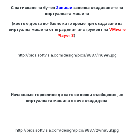
С натискане на бутон
Запиши
започва създаването на
виртуалната машина
(което е доста по-бавно като време при създаване на
виртуална машина от вградения инструмент на
VMware
Player 3
):
http://pics.softvisia.com/design/pics/9887/in69ev.jpg
Изчакваме търпеливо до като се появи съобщение ,че
виртуалната машина е вече създадена:
http://pics.softvisia.com/design/pics/9887/2wna5uf.jpg