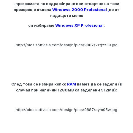
-програмата по подразбиране при отваряне на този
прозорец е въвела
Windows 2000 Profesional ,
но от
падащото меню
си избираме
Windows XP Profesional
:
http://pics.softvisia.com/design/pics/9887/2zgzz39.jpg
След това се избира колко
RAM
памет да се задели (в
случая при налични 1280MB са заделени 512MB):
http://pics.softvisia.com/design/pics/9887/aym05w.jpg