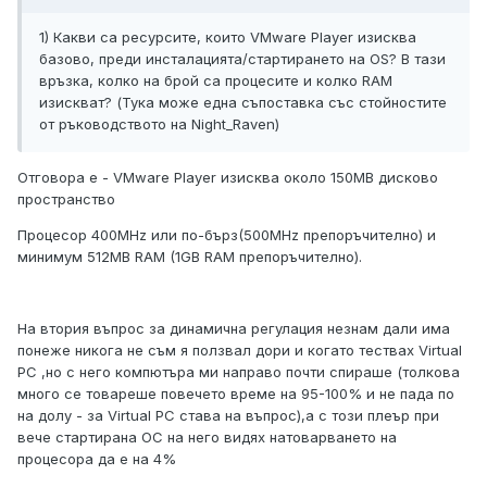
1) Какви са ресурсите, които VMware Player изисква
базово, преди инсталацията/стартирането на OS? В тази
връзка, колко на брой са процесите и колко RAM
изискват? (Тука може една съпоставка със стойностите
от ръководството на Night_Raven)
Отговора е - VMware Player изисква около 150MB дисково
пространство
Процесор 400MHz или по-бърз(500MHz препоръчително) и
минимум 512MB RAM (1GB RAM препоръчително).
На втория въпрос за динамична регулация незнам дали има
понеже никога не съм я ползвал дори и когато тествах Virtual
PC ,но с него компютъра ми направо почти спираше (толкова
много се товареше повечето време на 95-100% и не пада по
на долу - за Virtual PC става на въпрос),а с този плеър при
вече стартирана ОС на него видях натоварването на
процесора да е на 4%