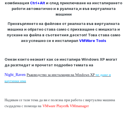
комбинация
Ctrl+Alt
и след приключване на инсталирането
работи автоматично и в руалната,и във виртуалната
машини
Прехвърлянето на файлове от реалната във виртуалната
машина и обратно става само с прихващане с мишката и
пускане на файла в съответния десктоп! Това става само
ако успешно се е инсталирал
VMWare Tools
Онези които незнаят как се инсталира Windows XP могат
да разгледат и прочетат подробно темата на
Night_Raven
Ръководство за инсталация на Windows XP
че даже и
картинки има
Надявам се тази тема да ви е полезна при работа с виртуална машина
създадена с помоща на
VMware Player& VMmanager