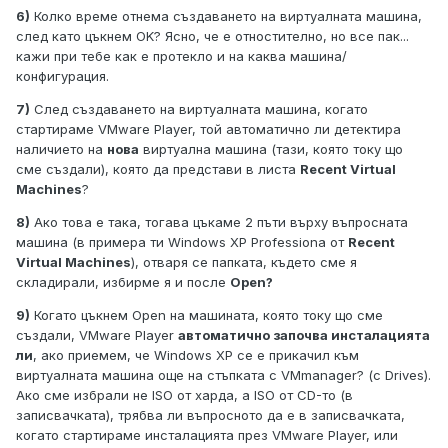
6)
Колко време отнема създаването на виртуалната машина,
след като цъкнем OK? Ясно, че е отностително, но все пак...
кажи при тебе как е протекло и на каква машина/
конфигурация.
7)
След създаването на виртуалната машина, когато
стартираме VMware Player, той автоматично ли детектира
наличието на
нова
виртуална машина (тази, която току що
сме създали), която да представи в листа
Recent Virtual
Machines
?
8)
Ако това е така, тогава цъкаме 2 пъти върху въпросната
машина (в примера ти Windows XP Professiona от
Recent
Virtual Machines
), отваря се папката, където сме я
складирали, избирме я и после
Open?
9)
Когато цъкнем Open на машината, която току що сме
създали, VMware Player
автоматично започва инсталацията
ли
, ако приемем, че Windows XP се е прикачил към
виртуалната машина още на стъпката с VMmanager? (с Drives).
Ако сме избрали не ISO от харда, а ISO от CD-то (в
записвачката), трябва ли въпросното да е в записвачката,
когато стартираме инсталацията през VMware Player, или