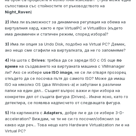
съпоставка със стойностите от ръководството на
Night_Raven
)
2)
Има ли възможност за динамична регулация на обема на
виртуалния хард, както е при VirtualPC и VirtualBox (където
има динамичен и статичен режим, според избора)?
3)
Има ли опция за Undo Disk, подобно на Virtual PC? Демек,
ако нещо сме сгафили на виртуалката, да не го запомняме?
4)
На шота с
Drives
: трябва да се зареди ISO с OS още
по
време
на създаването на виртуаната машина с VMmanager
ли? Ако се избере
use ISO image
, не се ли отваря прозорец
откъдето да се посочва пътя до самото ISO? Може да имаш
ISO на няколко OS (два Windows-а) и забутани в различни
папки на един дял... Същият въпрос важи и при избора на
конкретен дял от същата фигура (Drives)... Иначе ясно, като го
детектира, се появява надписчето от следващата фигура.
5)
На картинката с
Adapters
, добре ли е да се избере 3-D-
acceleration? Виждам, че ти не си го посочил/обяснил за
какво иде реч... Това нещо като Hardware Virtualization ли е на
Virtual PC?