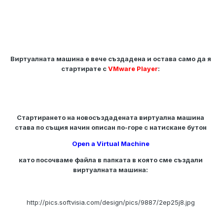
Виртуалната машина е вече създадена и остава само да я
стартирате с
VMware Player
:
Стартирането на новосъздадената виртуална машина
става по същия начин описан по-горе с натискане бутон
Open a Virtual Machine
като посочваме файла в папката в която сме създали
виртуалната машина:
http://pics.softvisia.com/design/pics/9887/2ep25j8.jpg