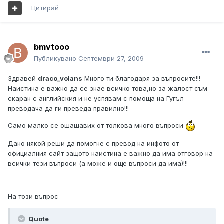
Цитирай
bmvtooo
Публикувано
Септември 27, 2009
Здравей
draco_volans
Много ти благодаря за въпросите!!!
Наистина е важно да се знае всичко това,но за жалост съм
скаран с английския и не успявам с помоща на Гугъл
преводача да ги преведа правилно!!!
Само малко се ошашавих от толкова много въпроси
Дано някой реши да помогне с превод на инфото от
официалния сайт защото наистина е важно да има отговор на
всички тези въпроси (а може и още въпроси да има)!!!
На този въпрос
Quote