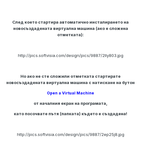
След което стартира автоматично инсталирането на
новосъздадената виртуална машина (ако е сложена
отметката):
http://pics.softvisia.com/design/pics/9887/2lly803.jpg
Но ако не сте сложили отметката стартирате
новосъздадената виртуална машина с натискане на бутон
Open a Virtual Machine
от началния екран на програмата,
като посочвате пътя (папката) където е създадена!
http://pics.softvisia.com/design/pics/9887/2ep25j8.jpg