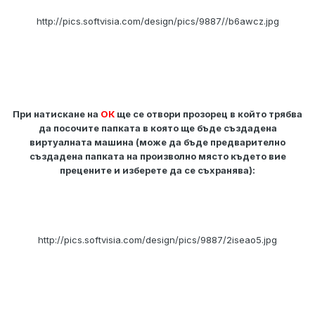
http://pics.softvisia.com/design/pics/9887//b6awcz.jpg
При натискане на
ОК
ще се отвори прозорец в който трябва
да посочите папката в която ще бъде създадена
виртуалната машина (може да бъде предварително
създадена папката на произволно място където вие
прецените и изберете да се съхранява):
http://pics.softvisia.com/design/pics/9887/2iseao5.jpg