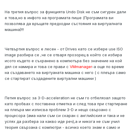
На третия въпрос за функцията Undo Disk не съм сигурен дали
е това,но в инфото на програмата пише (Програмата ви
позволява да връщате предходни състояния на виртуалната
машина)!!!
Четвъртия въпрос е лесен - от Drives като се избере use ISO
image разбира се ,че се отваря прозорец в който се избира
исото където е съхранено в компютъра без значение на кой
дял се намира и това се прави с
VMmanager
-а още по време
на създаването на виртуаната машина с него ( с плеъра само
се стартират създадените виртуални машини )
Петия въпрос за 3-D-acceleration не съм го отбелязал защото
като пробвах с поставена отметка и след това при стартиране
на плеъра ми изписва проблем 3-D и нещо свързано с
процесора (ама нали съм си скаран с английския и така и не
успях да разбера за какво иде реч),а и никога не съм учил
теория свързана с компютри - всичко което знам е само и