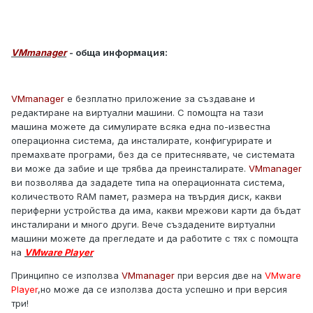
VMmanager
- обща информация:
VMmanager
е безплатно приложение за създаване и
редактиране на виртуални машини. С помощта на тази
машина можете да симулирате всяка една по-известна
операционна система, да инсталирате, конфигурирате и
премахвате програми, без да се притеснявате, че системата
ви може да забие и ще трябва да преинсталирате.
VMmanager
ви позволява да зададете типа на операционната система,
количеството RAM памет, размера на твърдия диск, какви
периферни устройства да има, какви мрежови карти да бъдат
инсталирани и много други. Вече създадените виртуални
машини можете да прегледате и да работите с тях с помощта
на
VMware Player
Принципно се използва
VMmanager
при версия две на
VMware
Player
,но може да се използва доста успешно и при версия
три!