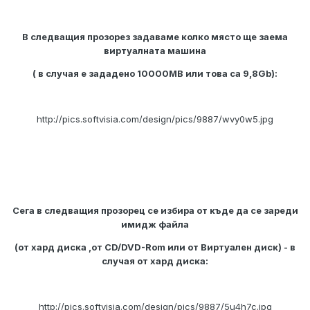
В следващия прозорез задаваме колко място ще заема
виртуалната машина
( в случая е зададено 10000MB или това са 9,8Gb):
http://pics.softvisia.com/design/pics/9887/wvy0w5.jpg
Сега в следващия прозорец се избира от къде да се зареди
имидж файла
(от хард диска ,от CD/DVD-Rom или от Виртуален диск) - в
случая от хард диска:
http://pics.softvisia.com/design/pics/9887/5u4h7c.jpg