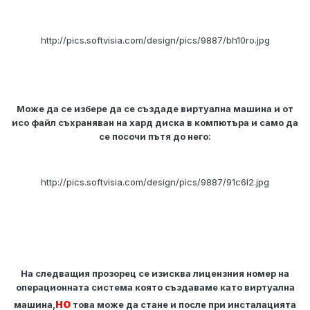
http://pics.softvisia.com/design/pics/9887/bh10ro.jpg
Може да се избере да се създаде виртуална машина и от
исо файл съхраняван на хард диска в компютъра и само да
се посочи пътя до него:
http://pics.softvisia.com/design/pics/9887/91c6l2.jpg
На следващия прозорец се изисква лицензния номер на
операционната система която създаваме като виртуална
но
машина,
това може да стане и после при инсталацията