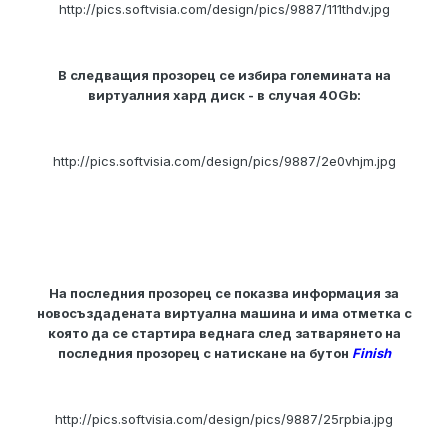
http://pics.softvisia.com/design/pics/9887/111thdv.jpg
В следващия прозорец се избира големината на
виртуалния хард диск - в случая 40Gb:
http://pics.softvisia.com/design/pics/9887/2e0vhjm.jpg
На последния прозорец се показва информация за
новосъздадената виртуална машина и има отметка с
която да се стартира веднага след затварянето на
последния прозорец с натискане на бутон
Finish
http://pics.softvisia.com/design/pics/9887/25rpbia.jpg