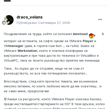
draco_volans
Публикувано
Септември 27, 2009
Поздравления за труда, който си положил
bmvtooo!
В
интерес на истината, за сефте чувам за VMware
Player
и
VM
manager
(дам, в гората съм бил..., за гъби). Знаех за
VMware
Workstation
, която е платена платформа за
виртуализация и при това доста по-тежичка от VirtualBox и
VirtualPC, така че твоето ръководство приятно ме изненада.
Така... Аз първо да се отсрамя, нищо че не съм от
ръководството, но все пак потенциален ползвател...
Впоследствие, след като прочетох темата, ми възникнаха
няколко питанки, по които любезно моля да ме осветлиш... и
не само мене, предполагам:
1)
Какви са ресурсите, които VMware Player изисква базово,
преди инсталацията/стартирането на OS? В тази връзка, колко
на брой са процесите и колко RAM изискват? (Тука може една