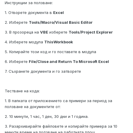
Инструкции за ползване:
1. Отворете документа в
Excel
2. Изберете
Tools/Macro/Visual Basic Editor
3. В прозореца на
VBE
изберете
Tools/Project Explorer
4. Изберете модула
ThisWorkbook
5. Копирайте този код и го поставете в модула
6. Изберете
File/Close and Return To Microsoft Excel
7. Съхранете документа и го затворете
Тестване на кода:
1. В папката от приложението са примери за период за
ползване на документите от:
2. 10 минути, 1 час, 1 ден, 30 дни и 1 година.
3. Разархивирайте файловете и копирайте примера за 10
минути време на ползване на работната площ.