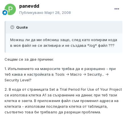
panevdd
Публикувано
Март 28, 2008
Quote
Можеш ли да ми обясниш защо, след като копирам кода
в моя файл не се активира и не създава *.log* файл ???
Сещам се за две причини:
1. Изпълнението на макросите трябва да е разрешено - при
теб каква е настройката в Tools -> Macro -> Security... ->
Security Level?
2. В кода от страницата Set a Trial Period For Use of Your Project
се използва клетка А1 за съхранение на данни; при теб тази
клетка е заета. В приложения файл съм променил адреса на
клетката - използвам последната клетка от таблицата,
съответно това би трябвало да разреши проблема.