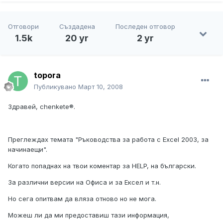
Отговори
Създадена
Последен отговор
1.5k
20 yr
2 yr
topora
Публикувано
Март 10, 2008
Здравей, chenkete®.
Преглеждах темата "Ръководства за работа с Excel 2003, за
начинаещи".
Когато попаднах на твои коментар за HELP, на български.
За различни версии на Офиса и за Ексел и т.н.
Но сега опитвам да вляза отново но не мога.
Можеш ли да ми предоставиш тази информация,