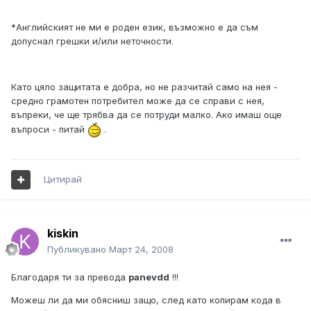
*Английският не ми е роден език, възможно е да съм
допуснал грешки и/или неточности.
Като цяло защитата е добра, но не разчитай само на нея -
средно грамотен потребител може да се справи с нея,
въпреки, че ще трябва да се потруди малко. Ако имаш още
въпроси - питай
.
Цитирай
kiskin
Публикувано
Март 24, 2008
Благодаря ти за превода
panevdd
!!!
Можеш ли да ми обясниш защо, след като копирам кода в