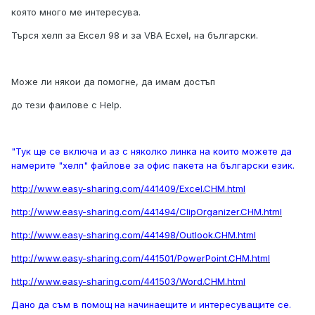
която много ме интересува.
Търся хелп за Ексел 98 и за VBA Ecxel, на български.
Може ли някои да помогне, да имам достъп
до тези фаилове с Help.
"Тук ще се включа и аз с няколко линка на които можете да
намерите "хелп" файлове за офис пакета на български език.
http://www.easy-sharing.com/441409/Excel.CHM.html
http://www.easy-sharing.com/441494/ClipOrganizer.CHM.html
http://www.easy-sharing.com/441498/Outlook.CHM.html
http://www.easy-sharing.com/441501/PowerPoint.CHM.html
http://www.easy-sharing.com/441503/Word.CHM.html
Дано да съм в помощ на начинаещите и интересуващите се.