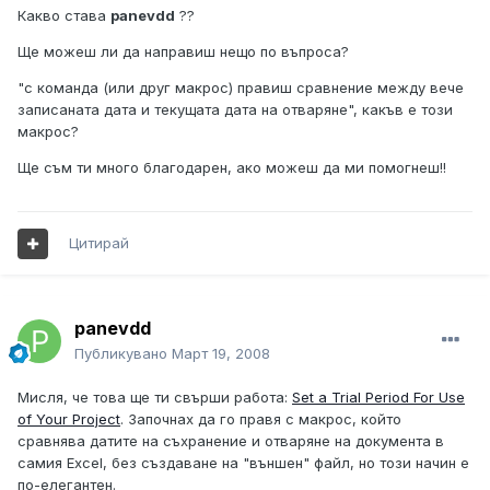
Какво става
panevdd
??
Ще можеш ли да направиш нещо по въпроса?
"с команда (или друг макрос) правиш сравнение между вече
записаната дата и текущата дата на отваряне", какъв е този
макрос?
Ще съм ти много благодарен, ако можеш да ми помогнеш!!
Цитирай
panevdd
Публикувано
Март 19, 2008
Мисля, че това ще ти свърши работа:
Set a Trial Period For Use
of Your Project
. Започнах да го правя с макрос, който
сравнява датите на съхранение и отваряне на документа в
самия Excel, без създаване на "външен" файл, но този начин е
по-елегантен.