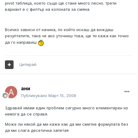
pivot таблица, което също ще стане много лесно. трети
вариант е с филтър на колоната за смяна.
Всичко зависи от начина, по който искаш да виждаш
резултатите, така че ако уточниш това, ще ти кажа как точно
да го направиш
Цитирай
ани
Публикувано
Март 15, 2008
Здравей имам един проблем сигурно много елементарен но
немога да се справя.
Може ли някой да ми каже как да ми сметне формулата без
да ми слага десетична запетая