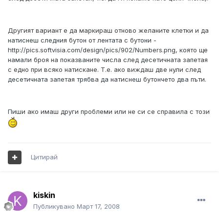
Другият вариант е да маркираш отново желаните клетки и да
натиснеш следния бутон от лентата с бутони -
http://pics.softvisia.com/design/pics/902/Numbers.png
, която ще
намали броя на показваните числа след десетичната запетая
с едно при всяко натискане. Т.е. ако виждаш две нули след
десетичната запетая трябва да натиснеш бутончето два пъти.
Пиши ако имаш други проблеми или не си се справила с този
Цитирай
kiskin
Публикувано
Март 17, 2008