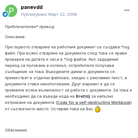
panevdd
Публикувано
Март 22, 2008
Приблизителен* превод:
Описание:
При първото отваряне на работния документ се създава *.log
файл. При всяко отваряне на документа след това се прави
проверка на датата и часа в *.log файла. Ако зададения
период за ползване е изтекъл, потребителя получава
съобщение за това. Въведените данни в документа се
преместват в отделни файлове, заедно с рекламен текст, а
документа става неизползваем. Друг вариант е да се
премахне всяка възможност за работа с документа. За това е
необходимо да се въведе кода на
Brettdj
за напълно
изтриване на документа (
Code for a self-destructing Workbook
)
от съответното място. Оставям това на Вас
.
Обяснения: