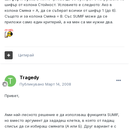
шифър от колона Стойност. Условието е следното: Ако в
колона Смяна = А, да се съберат всички от шифър 1 (до 6).
Същото и за колона Смяна = В. Със SUMIF може да се
приложи само един критерий, а на мен са ми нужни два.
Цитирай
Tragedy
Публикувано
Март 14, 2008
Привет,
Ами най-лесното решение е да използваш функцията SUMIF,
но вместо аргумент да зададеш клетка, в която от падащ
списък да си избираш смяната (А или Б). Друг вариант е с