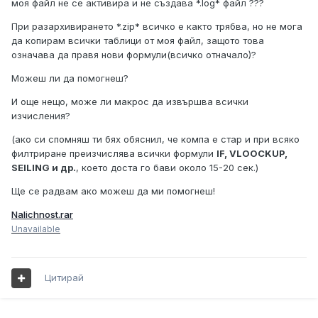
моя файл не се активира и не създава *.log* файл ???
При разархивирането *.zip* всичко е както трябва, но не мога
да копирам всички таблици от моя файл, защото това
означава да правя нови формули(всичко отначало)?
Можеш ли да помогнеш?
И още нещо, може ли макрос да извършва всички
изчисления?
(ако си спомняш ти бях обяснил, че компа е стар и при всяко
филтриране преизчислява всички формули
IF, VLOOCKUP,
SEILING и др.
, което доста го бави около 15-20 сек.)
Ще се радвам ако можеш да ми помогнеш!
Nalichnost.rar
Unavailable
Цитирай