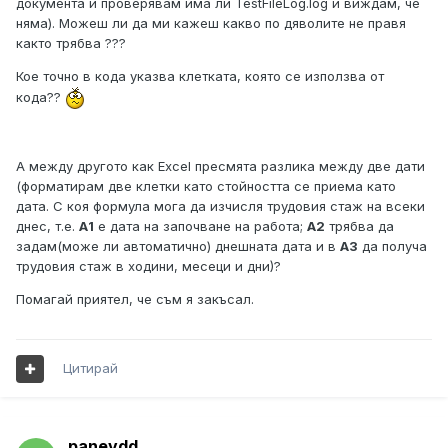
документа и проверявам има ли TestFileLog.log и виждам, че
няма). Можеш ли да ми кажеш какво по дяволите не правя
както трябва ???
Кое точно в кода указва клетката, която се използва от
кода??
А между другото как Excel пресмята разлика между две дати
(форматирам две клетки като стойността се приема като
дата. С коя формула мога да изчисля трудовия стаж на всеки
днес, т.е.
А1
е дата на започване на работа;
А2
трябва да
задам(може ли автоматично) днешната дата и в
А3
да получа
трудовия стаж в ходини, месеци и дни)?
Помагай приятел, че съм я закъсал.
Цитирай
panevdd