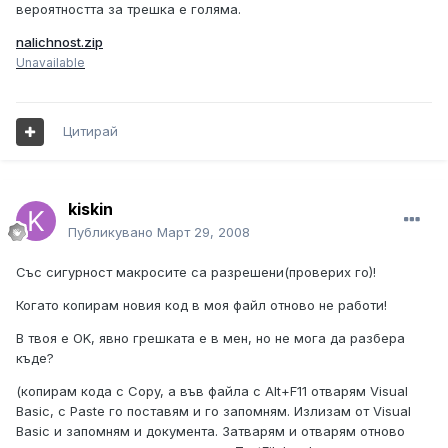
вероятността за трешка е голяма.
nalichnost.zip
Unavailable
Цитирай
kiskin
Публикувано
Март 29, 2008
Със сигурност макросите са разрешени(проверих го)!
Когато копирам новия код в моя файл отново не работи!
В твоя е OK, явно грешката е в мен, но не мога да разбера
къде?
(копирам кода с Copy, а във файла с Alt+F11 отварям Visual
Basic, с Paste го поставям и го запомням. Излизам от Visual
Basic и запомням и документа. Затварям и отварям отново