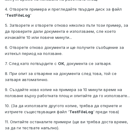
4. Отворете примера и прегледайте твърдия диск за файл
'
TestFileLog
'
5. Затворете и отворете отново няколко пъти този пример, за
да проверите дали документа е използваем, сле което
изчакайте 10 или повече минути...
6. Отворете отново документа и ще получите съобщение за
изтекъл период на ползване.
7. След като потвърдите с
ОК
, документа се затваря.
8. При опит за отваряне на документа след това, той се
затваря автоматично.
9. Създайте ново копие на примера за 10 минути време на
ползване върху работната площ и опитайте да го използвате...
10. (За да използвате другото копие, трябва да откриете и
изтриете съществуващия файл '
TestFileLog
' преди това)
11. Опитайте останалите примери (ще ви трябва доста време,
за да ги тествате напълно).