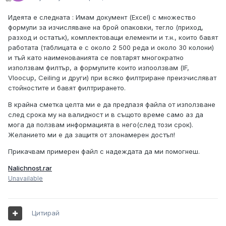
Идеята е следната : Имам документ (Excel) с множество
формули за изчисляване на брой опаковки, тегло (приход,
разход и остатък), комплектоващи елементи и т.н., които бавят
работата (таблицата е с около 2 500 реда и около 30 колони)
и тъй като наименованията се повтарят многократно
използвам филтър, а формулите които изпоолзвам (IF,
Vloocup, Ceiling и други) при всяко филтриране преизчисляват
стойностите и бавят филтрирането.
В крайна сметка целта ми е да предпазя файла от използване
след срока му на валидност и в същото време само аз да
мога да ползвам информацията в него(след този срок).
Желанието ми е да защитя от злонамерен достъп!
Прикачвам примерен файл с надеждата да ми помогнеш.
Nalichnost.rar
Unavailable
Цитирай