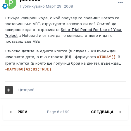
Публикувано
Март 29, 2008
От къде копираш кода, с кой браузер го правиш? Когато го
поставиш във VBE, структурата запазва ли се? Опитай да
копираш кода от страницата
Set a Trial Period For Use of Your
Project
в Notepad и от там да го копираш отново и да го
поставиш във VBE.
Относно датите: в едната клетка (в случая - А1) въвеждаш
началната дата, а във втората (В1) - формулата
. В
=TODAY()
трета клетка (в която ще получиш броя на дните), въвеждаш
.
=DAYS360(A1;B1;TRUE)
Цитирай
PREV
Page 6 of 99
СЛЕДВАЩА