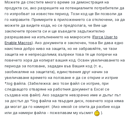
Можете да спестите много време за демонстрация на
продукта си, ако разрешите на потенциалните потребители да
го изпробват за известен период. Този код ще Ви позволи да
го направите. Примерите в приложението са отключени, за да
можете да видите кода, но се предполага, че Вие ще
заключите проекта си и ще въведете задължително
разрешаване на изпълнението на макросите (
Force User to
Enable Macros
). Ако документа е заключен, това Ви дава едно
наистина добро ниво на защита, но не забравяйте, че тази
защита не е непреодолима; въпреки това тя ще попречи на
повечето хора да копират вашия код. Освен увеличаването на
периода за ползване, зададен във Вашия код (т. е.,
заобикаляне на защитата), единствения друг начин за
увеличаване времето на ползване е да се открие и изтрие
*.log файла. (Забележка: ако този файл се изтрие, при
следващото отваряне на работния документ в Excel се
създава нов файл). Ако зададете невзрачно име и дълъг път
за достъп до *.log файла на твърдия диск, повечето хора няма
да могат да го намерят. (Ако някой се опита да разбие кода
или да намери файла - пожелавам му късмет
).