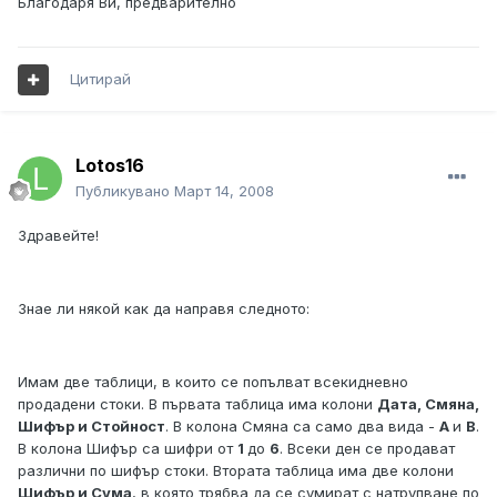
Благодаря Ви, предварително
Цитирай
Lotos16
Публикувано
Март 14, 2008
Здравейте!
Знае ли някой как да направя следното:
Имам две таблици, в които се попълват всекидневно
продадени стоки. В първата таблица има колони
Дата, Смяна,
Шифър и Стойност
. В колона Смяна са само два вида -
А
и
В
.
В колона Шифър са шифри от
1
до
6
. Всеки ден се продават
различни по шифър стоки. Втората таблица има две колони
Шифър и Сума
, в която трябва да се сумират с натрупване по