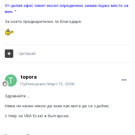
От целия офис пакет ексел определено заема първо място за
мен. "
За което предварително ти благодаря.
Цитирай
topora
Публикувано
Март 13, 2008
Здравейте ...
Няма ли начин някои да знае как мога да се сдобия,
с Help за VBA Ecxel а български.