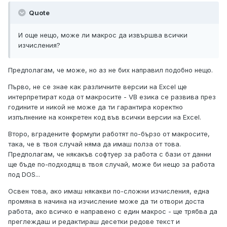
Quote
И още нещо, може ли макрос да извършва всички
изчисления?
Предполагам, че може, но аз не бих направил подобно нещо.
Първо, не се знае как различните версии на Excel ще
интерпретират кода от макросите - VB езика се развива през
годините и никой не може да ти гарантира коректно
изпълнение на конкретен код във всички версии на Excel.
Второ, вградените формули работят по-бързо от макросите,
така, че в твоя случай няма да имаш полза от това.
Предполагам, че някакъв софтуер за работа с бази от данни
ще бъде по-подходящ в твоя случай, може би нещо за работа
под DOS...
Освен това, ако имаш някакви по-сложни изчисления, една
промяна в начина на изчисление може да ти отвори доста
работа, ако всичко е направено с един макрос - ще трябва да
преглеждаш и редактираш десетки редове текст и