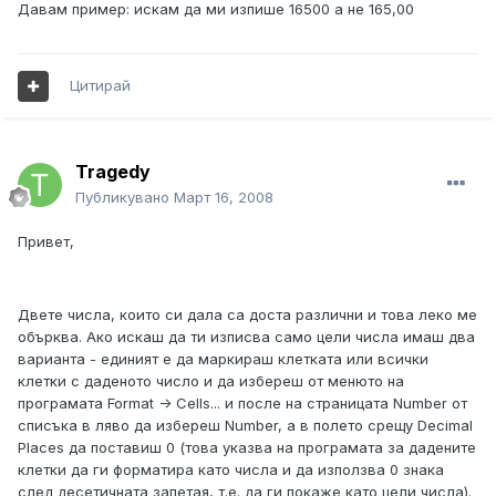
Давам пример: искам да ми изпише 16500 а не 165,00
Цитирай
Tragedy
Публикувано
Март 16, 2008
Привет,
Двете числа, които си дала са доста различни и това леко ме
обърква. Ако искаш да ти изписва само цели числа имаш два
варианта - единият е да маркираш клетката или всички
клетки с даденото число и да избереш от менюто на
програмата Format -> Cells... и после на страницата Number от
списъка в ляво да избереш Number, а в полето срещу Decimal
Places да поставиш 0 (това указва на програмата за дадените
клетки да ги форматира като числа и да използва 0 знака
след десетичната запетая, т.е. да ги покаже като цели числа).