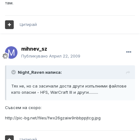
там.
Цитирай
mihnev_sz
Публикувано
Април 22, 2009
Night_Raven написа:
Тях не, но са засичали доста други изпълними файлове
като опасни - HFS, WarCraft III и други..........
Съвсем на скоро:
http://pic-bg.net/files/fwx26gzaiw9nbbppjtcg.jpg
Цитирай