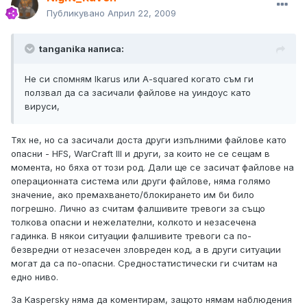
Публикувано
Април 22, 2009
tanganika написа:
Не си спомням Ikarus или A-squared когато съм ги
ползвал да са засичали файлове на уиндоус като
вируси,
Тях не, но са засичали доста други изпълними файлове като
опасни - HFS, WarCraft III и други, за които не се сещам в
момента, но бяха от този род. Дали ще се засичат файлове на
операционната система или други файлове, няма голямо
значение, ако премахването/блокирането им би било
погрешно. Лично аз считам фалшивите тревоги за също
толкова опасни и нежелателни, колкото и незасечена
гадинка. В някои ситуации фалшивите тревоги са по-
безвредни от незасечен зловреден код, а в други ситуации
могат да са по-опасни. Средностатистически ги считам на
едно ниво.
За Kaspersky няма да коментирам, защото нямам наблюдения