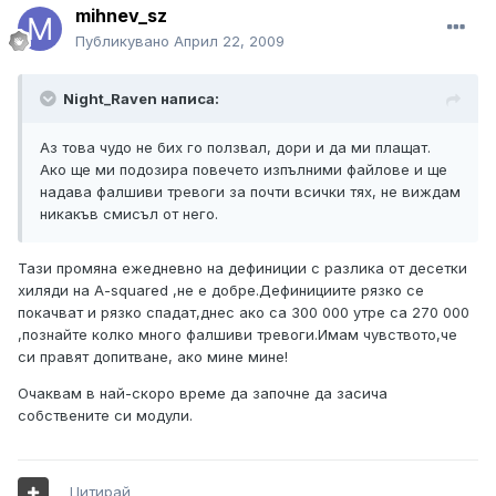
mihnev_sz
Публикувано
Април 22, 2009
Night_Raven написа:
Аз това чудо не бих го ползвал, дори и да ми плащат.
Ако ще ми подозира повечето изпълними файлове и ще
надава фалшиви тревоги за почти всички тях, не виждам
никакъв смисъл от него.
Тази промяна ежедневно на дефиниции с разлика от десетки
хиляди на A-squared ,не е добре.Дефинициите рязко се
покачват и рязко спадат,днес ако са 300 000 утре са 270 000
,познайте колко много фалшиви тревоги.Имам чувството,че
си правят допитване, ако мине мине!
Очаквам в най-скоро време да започне да засича
собствените си модули.
Цитирай