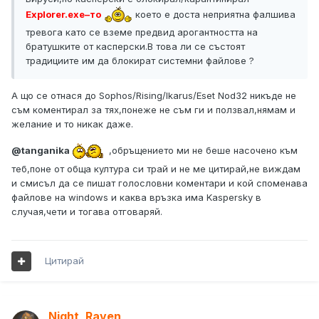
Explorer.exe–то
което е доста неприятна фалшива
тревога като се вземе предвид арогантността на
братушките от касперски.В това ли се състоят
традициите им да блокират системни файлове ?
А що се отнася до Sophos/Rising/Ikarus/Eset Nod32 никъде не
съм коментирал за тях,понеже не съм ги и ползвал,нямам и
желание и то никак даже.
@tanganika
,обръщението ми не беше насочено към
теб,поне от обща култура си трай и не ме цитирай,не виждам
и смисъл да се пишат голословни коментари и кой споменава
файлове на windows и каква връзка има Kaspersky в
случая,чети и тогава отговаряй.
Цитирай
Night_Raven