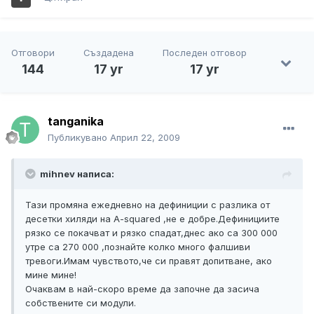
Отговори
Създадена
Последен отговор
144
17 yr
17 yr
tanganika
Публикувано
Април 22, 2009
mihnev написа:
Тази промяна ежедневно на дефиниции с разлика от
десетки хиляди на A-squared ,не е добре.Дефинициите
рязко се покачват и рязко спадат,днес ако са 300 000
утре са 270 000 ,познайте колко много фалшиви
тревоги.Имам чувството,че си правят допитване, ако
мине мине!
Очаквам в най-скоро време да започне да засича
собствените си модули.