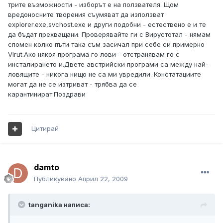
трите възможности - изборът е на ползвателя. Щом
вредоносните творения съумяват да използват
explorer.exe,svchost.exe и други подобни - естествено е и те
да бъдат прехващани. Проверявайте ги с Вирустотал - нямам
спомен колко пъти така съм засичал при себе си примерно
Virut.Ако някоя програма го лови - отстранявам го с
инсталирането и.Двете австрийски програми са между най-
ловящите - никога нищо не са ми увредили. Констатациите
могат да не се изтриват - трябва да се
карантинират.Поздрави
Цитирай
damto
Публикувано
Април 22, 2009
tanganika написа: