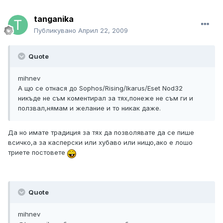
tanganika
Публикувано
Април 22, 2009
Quote
mihnev
А що се отнася до Sophos/Rising/Ikarus/Eset Nod32
никъде не съм коментирал за тях,понеже не съм ги и
ползвал,нямам и желание и то никак даже.
Да но имате традиция за тях да позволявате да се пише
всичко,а за касперски или хубаво или нищо,ако е лошо
триете постовете
Quote
mihnev