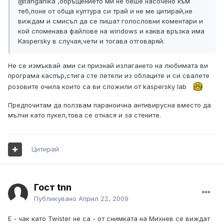
@tanganika ,обръщението ми не беше насочено към
теб,поне от обща култура си трай и не ме цитирай,не
виждам и смисъл да се пишат голословни коментари и
кой споменава файлове на windows и каква връзка има
Kaspersky в случая,чети и тогава отговаряй.
Не се измъквай ами си признай излагането на любимата ви
програма каспър,стига сте летели из облаците и си свалете
розовите очила които са ви сложили от kaspersky lab
Предпочитам да ползвам параноична антивирусна вместо да
мълчи като пукел,това се отнася и за стените.
Цитирай
Гост tnn
Публикувано
Април 22, 2009
Е - чак като Twister не са - от снимката на Михнев се виждат