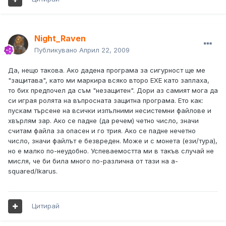
Night_Raven
Публикувано
Април 22, 2009
Да, нещо такова. Ако дадена програма за сигурност ще ме
"защитава", като ми маркира всяко второ EXE като заплаха,
то бих предпочел да съм "незащитен". Дори аз самият мога да
си играя ролята на въпросната защитна програма. Ето как:
пускам търсене на всички изпълними несистемни файлове и
хвърлям зар. Ако се падне (да речем) четно число, значи
считам файла за опасен и го трия. Ако се падне нечетно
число, значи файлът е безвреден. Може и с монета (ези/тура),
но е малко по-неудобно. Успеваемостта ми в такъв случай не
мисля, че би била много по-различна от тази на a-
squared/Ikarus.
Цитирай