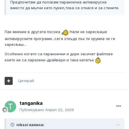
Предпочитам да ползвам параноична антивирусна
вместо да мълчи като пукел,това се отнася и за стените.
Пак мнение в другата посока
Нали не харесваше
антивирусните програми...сега откъде пък ти хрумна че ги
харесваш...
Особенно когато са параноични и дори засичат файлове
които не са заразени-драйвери и така нататък
Цитирай
tanganika
Публикувано
Април 22, 2009
nikssi написа: