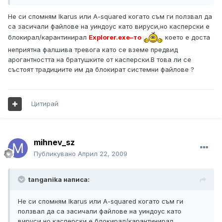
Не си спомням Ikarus или A-squared когато съм ги ползвал да
са засичали файлове на уиндоус като вируси,но касперски е
блокирал/карантинирал
Explorer.exe–то
което е доста
неприятна фалшива тревога като се вземе предвид
арогантността на братушките от касперски.В това ли се
състоят традициите им да блокират системни файлове ?
Цитирай
mihnev_sz
Публикувано
Април 22, 2009
tanganika написа:
Не си спомням Ikarus или A-squared когато съм ги
ползвал да са засичали файлове на уиндоус като
вируси,но касперски е блокирал/карантинирал