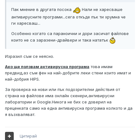
Пак мнение в другата посока
Нали не харесваше
антивирусните програми...сега откъде пък ти хрумна че
ги харесваш...
Особенно когато са параноични и дори засичат файлове
които не са заразени-драйвери и така нататък
Изразил съм се неясно.
Ако ще ползвам антивирусна програма
това имам
предвид,аз съм фен на най-добрите леки стени които имат и
най-добрия HIPS.
За проверка на нови или пък подозрителни действия от
страна на файлове има онлайн скенери,антивирусни
лаборатории и Google.Никога не бих се доверил на
преценката само на една антивирусна програма колкото и да
я възхваляват.
Цитирай