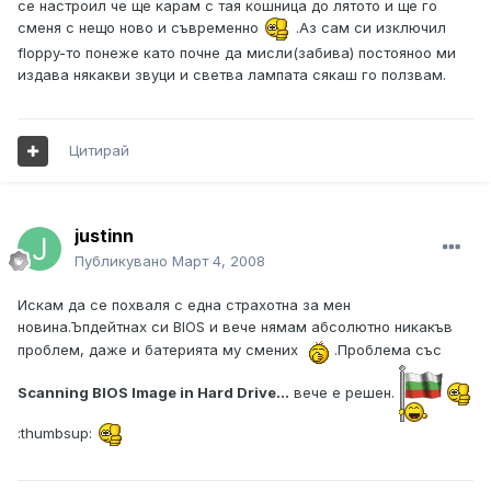
се настроил че ще карам с тая кошница до лятото и ще го
сменя с нещо ново и съвременно
.Аз сам си изключил
floppy-то понеже като почне да мисли(забива) постояноо ми
издава някакви звуци и светва лампата сякаш го ползвам.
Цитирай
justinn
Публикувано
Март 4, 2008
Искам да се похваля с една страхотна за мен
новина.Ъпдейтнах си BIOS и вече нямам абсолютно никакъв
проблем, даже и батерията му смених
.Проблема със
Scanning BIOS Image in Hard Drive...
вече е решен.
:thumbsup: