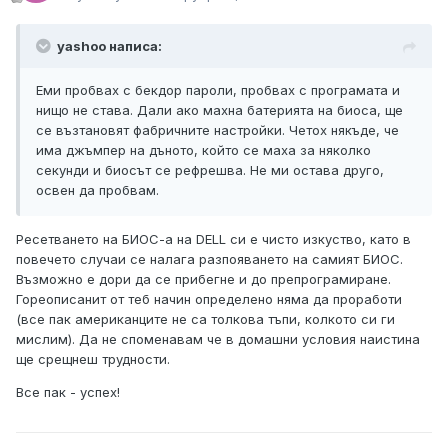
yashoo написа:
Еми пробвах с бекдор пароли, пробвах с програмата и
нищо не става. Дали ако махна батерията на биоса, ще
се възтановят фабричните настройки. Четох някъде, че
има джъмпер на дъното, който се маха за няколко
секунди и биосът се рефрешва. Не ми остава друго,
освен да пробвам.
Ресетването на БИОС-а на DELL си е чисто изкуство, като в
повечето случаи се налага разпояването на самият БИОС.
Възможно е дори да се прибегне и до препрограмиране.
Гореописанит от теб начин определено няма да проработи
(все пак американците не са толкова тъпи, колкото си ги
мислим). Да не споменавам че в домашни условия наистина
ще срещнеш трудности.
Все пак - успех!