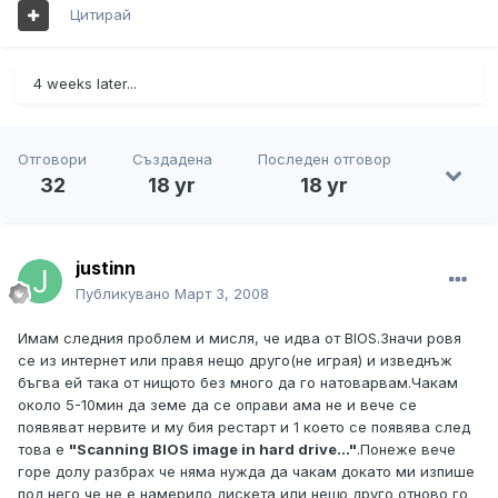
Цитирай
4 weeks later...
Отговори
Създадена
Последен отговор
32
18 yr
18 yr
justinn
Публикувано
Март 3, 2008
Имам следния проблем и мисля, че идва от BIOS.Значи ровя
се из интернет или правя нещо друго(не играя) и изведнъж
бъгва ей така от нищото без много да го натоварвам.Чакам
около 5-10мин да земе да се оправи ама не и вече се
появяват нервите и му бия рестарт и 1 което се появява след
това е
"Scanning BIOS image in hard drive..."
.Понеже вече
горе долу разбрах че няма нужда да чакам докато ми изпише
под него че не е намерило дискета или нещо друго отново го