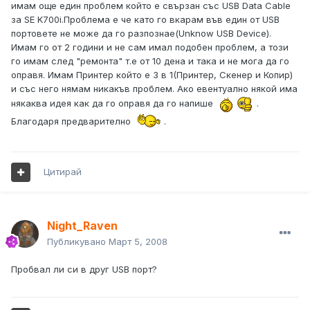
имам още един проблем който е свързан със USB Data Cable
за SE K700i.Проблема е че като го вкарам във един от USB
портовете не може да го разпознае(Unknow USB Device).
Имам го от 2 години и не сам имал подобен проблем, а този
го имам след "ремонта" т.е от 10 дена и така и не мога да го
оправя. Имам Принтер който е 3 в 1(Принтер, Скенер и Копир)
и със него нямам никакъв проблем. Ако евентуално някой има
някаква идея как да го оправя да го напише
.
Благодаря предварително
.
Цитирай
Night_Raven
Публикувано
Март 5, 2008
Пробвал ли си в друг USB порт?