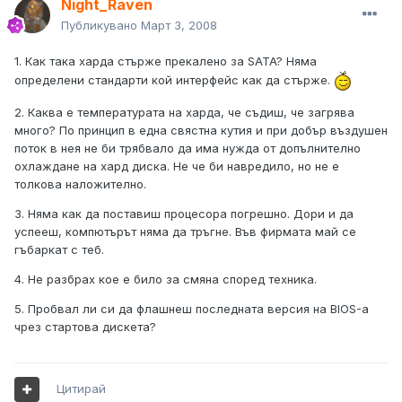
Night_Raven
Публикувано
Март 3, 2008
1. Как така харда стърже прекалено за SATA? Няма
определени стандарти кой интерфейс как да стърже.
2. Каква е температурата на харда, че съдиш, че загрява
много? По принцип в една свястна кутия и при добър въздушен
поток в нея не би трябвало да има нужда от допълнително
охлаждане на хард диска. Не че би навредило, но не е
толкова наложително.
3. Няма как да поставиш процесора погрешно. Дори и да
успееш, компютърът няма да тръгне. Във фирмата май се
гъбаркат с теб.
4. Не разбрах кое е било за смяна според техника.
5. Пробвал ли си да флашнеш последната версия на BIOS-а
чрез стартова дискета?
Цитирай