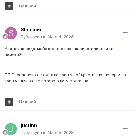
Цитирай
Slammer
Публикувано
Март 4, 2008
Ако тоя псевдо-майстор ти е взел пари, отиди и си ги
поискай!
ПП Определено се смях на това за обърнатия процесор и за
това че щял да те изкара още 5-6 месеца.....
Цитирай
justinn
Публикувано
Март 5, 2008