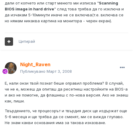
дали от копчето или старт менюто ми изписва "
Scanning
BIOS image in hard drive
" след това трябва да го изключа и
да изчакам 5-10минути иначе не се включва(т.е. включва се
но нямам никаква картина на монитора - черен екран).
Цитирай
Night_Raven
Публикувано
Март 3, 2008
Е, нали онзи твой познат беше оправил проблема? В случай,
че не е, можеш да опиташ да ресетнеш настройките на BIOS-а
и ако не помогне, да флашнеш с по-нова версия. Ако не знаеш
как, пиши.
Твърдението, че процесорът и твърдия диск ще издържат още
5-6 месеца и ще трябва да се сменят, ми се вижда глупаво.
Не знам какви основания има за такова изказване.