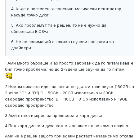
4. Къде е поставен въпросният магически вентилатор,
накъде точно духа?
5. Ако проблемът ти е решен, то не е нужно да
обновяваш BIOS-а.
6. Не се занимавай с такива глупави програми за
драйвери.
1.Ами много бързаше и аз просто забравих да го питам каъв е
бил точно проблема, но до 2-3дена ше звунна да го питам.
2.Нямам никаква идея на какво се дължи този звука (160GB на
2 дяла "C" и "D") C - 50Gb - 20GB използвано и 30Gb
свободно пространство. D - 110GB - 81Gb използвано и 19GB
свободно пространство.
3.Ами става въпрос за процесора и хард диска.
4.Под хард диска и духа кам вътрешността на компа изцяло.
Ами не е решен защото при всеки рестарт независимо откаде