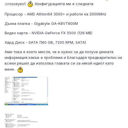
:crosseyes1:
.Конфигурацията ми е следната:
Процесор - AMD Athlon64 3000+ и работи на 2000MHz
Дънна платка - Gigabyte GA-K8VT800M
Видео карта - NVIDIA GeForce FX 5500 (128 MB)
Хард Диск - SATA (160 GB, 7200 RPM, SATA)
Ами това е което мисля, че е нужно за да получа ценната
информация какъв е проблема и Благодаря предварително на
всеки решил да изпозлва главата си за някой идиот като
мене.