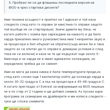
5. Пробвал ли си да флашнеш последната версия на
BIOS-а чрез стартова дискета?
Ами техника всъщност е приятел на 1 адвокат и той каза
следното след като го оправи (и наистина го оправи защото
той въобще не се стартираше). Значи думите му бяха, че
когато работя с компа при зареждане на каквото и да било
харда прекалено много ручи(наистина има 1 неприятен звук) и
че процесора е бил обърнат на обратно(също може би е така
защото аз се опитах да го оправя в домашни условия и след
това не се включи) и каза че те ще издържат още около 5-
6месеца и че харда не е имал адекватно охлаждане, но
определено трябва да се сменят.
Ами не мога да кажа каква е била температурата преди,но
след като сложи още 1 вентилатор който да охлажда харда е
около 30-32 градуса С а пък на процесора е 45-48 градуса С.
А когато прегледах от Everest за информация на BIOS пишеше
че е по стар от 2 години и ще добавя снимка. Аз пуснах една
програма за сканиране на драйверите и ми изписа следното -
тука ще сложа снимките: