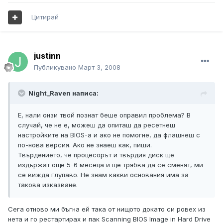
Цитирай
justinn
Публикувано
Март 3, 2008
Night_Raven написа:
Е, нали онзи твой познат беше оправил проблема? В
случай, че не е, можеш да опиташ да ресетнеш
настройките на BIOS-а и ако не помогне, да флашнеш с
по-нова версия. Ако не знаеш как, пиши.
Твърдението, че процесорът и твърдия диск ще
издържат още 5-6 месеца и ще трябва да се сменят, ми
се вижда глупаво. Не знам какви основания има за
такова изказване.
Сега отново ми бъгна ей така от нищото докато си ровех из
нета и го рестартирах и пак Scanning BIOS Image in Hard Drive