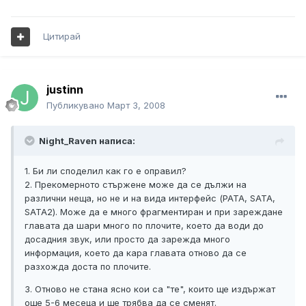
Цитирай
justinn
Публикувано
Март 3, 2008
Night_Raven написа:
1. Би ли споделил как го е оправил?
2. Прекомерното стържене може да се дължи на
различни неща, но не и на вида интерфейс (PATA, SATA,
SATA2). Може да е много фрагментиран и при зареждане
главата да шари много по плочите, което да води до
досадния звук, или просто да зарежда много
информация, което да кара главата отново да се
разхожда доста по плочите.
3. Отново не стана ясно кои са "те", които ще издържат
още 5-6 месеца и ще трябва да се сменят.