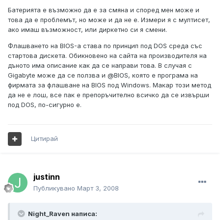
Батерията е възможно да е за смяна и според мен може и
това да е проблемът, но може и да не е. Измери я с мултисет,
ако имаш възможност, или диркетно си я смени.
Флашването на BIOS-а става по принцип под DOS среда със
стартова дискета. Обикновено на сайта на производителя на
дъното има описание как да се направи това. В случая с
Gigabyte може да се ползва и @BIOS, която е програма на
фирмата за флашване на BIOS под Windows. Макар този метод
да не е лош, все пак е препоръчително всичко да се извърши
под DOS, по-сигурно е.
Цитирай
justinn
Публикувано
Март 3, 2008
Night_Raven написа: