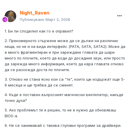
Night_Raven
Публикувано
Март 3, 2008
1. Би ли споделил как го е оправил?
2. Прекомерното стържене може да се дължи на различни
неща, но не и на вида интерфейс (PATA, SATA, SATA2). Може да
е много фрагментиран и при зареждане главата да шари
много по плочите, което да води до досадния звук, или просто
да зарежда много информация, което да кара главата отново
да се разхожда доста по плочите.
3. Отново не стана ясно кои са "те", които ще издържат още 5-
6 месеца и ще трябва да се сменят.
4. Къде е поставен въпросният магически вентилатор, накъде
точно духа?
5. Ако проблемът ти е решен, то не е нужно да обновяваш
BIOS-а.
6. Не се занимавай с такива глупави програми за драйвери.