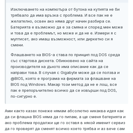
Изключването на компютъра от бутона на кутията не би
трябвало да има връзка с проблема. И все пак не е
желателно, освен ако няма друг начин разбира се.
Батерията е възможно да е за смяна и според мен може
и това да е проблемът, но може и да не е. Измери я с
мултисет, ако имаш възможност, или диркетно си я
смени.
Флашването на BIOS-а става по принцип под DOS среда
със стартова дискета. Обикновено на сайта на
производителя на дъното има описание как да се
направи това. В случая с Gigabyte може да се ползва и
@BIOS, която е програма на фирмата за флашване на
BIOS под Windows. Макар този метод да не е лош, все
пак е препоръчително всичко да се извърши под DOS,
по-сигурно е.
Ами както казах понеже нямам абсолютно никаква идея как
да си флашна BIOS няма да го пипам, а ще сменя батерията и
ако проблема продалжи ще го оставя в някой именит сервиз
да го проверят да сменят всичко което трябва и аз вече сам