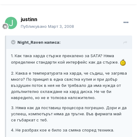
justinn
Публикувано
Март 3, 2008
Night_Raven написа:
1. Как така харда стърже прекалено за SATA? Няма
определени стандарти кой интерфейс как да стърже.
2. Каква е температурата на харда, че съдиш, че загрява
много? По принцип в една свястна кутия и при добър
въздушен поток в нея не би трябвало да има нужда от
допълнително охлаждане на хард диска. Не че би
навредило, но не е толкова наложително.
3. Няма как да поставиш процесора погрешно. Дори и да
успееш, компютърът няма да тръгне. Във фирмата май
се гъбаркат с теб.
4. Не разбрах кое е било за смяна според техника.