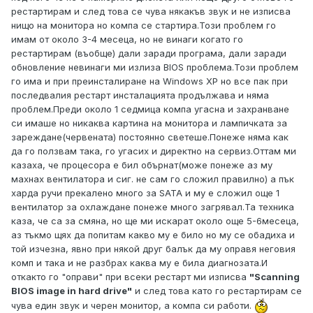
рестартирам и след това се чува някакъв звук и не изписва
нищо на монитора но компа се стартира.Този проблем го
имам от около 3-4 месеца, но не винаги когато го
рестартирам (въобще) дали заради програма, дали заради
обновление невинаги ми излиза BIOS проблема.Този проблем
го има и при преинсталиране на Windows XP но все пак при
последвалия рестарт инсталацията продължава и няма
проблем.Преди около 1 седмица компа угасна и захранване
си имаше но никаква картина на монитора и лампичката за
зареждане(червената) постоянно светеше.Понеже няма как
да го ползвам така, го угасих и директно на сервиз.Оттам ми
казаха, че процесора е бил обърнат(може понеже аз му
махнах вентилатора и сиг. не сам го сложил правилно) а пък
харда ручи прекалено много за SATA и му е сложил още 1
вентилатор за охлаждане понеже много загрявал.Та техника
каза, че са за смяна, но ще ми искарат около още 5-6месеца,
аз тъкмо щях да попитам какво му е било но му се обадиха и
той изчезна, явно при някой друг балък да му оправя неговия
комп и така и не разбрах каква му е била диагнозата.И
откакто го "оправи" при всеки рестарт ми изписва
"Scanning
BIOS image in hard drive"
и след това като го рестартирам се
чува един звук и черен монитор, а компа си работи.