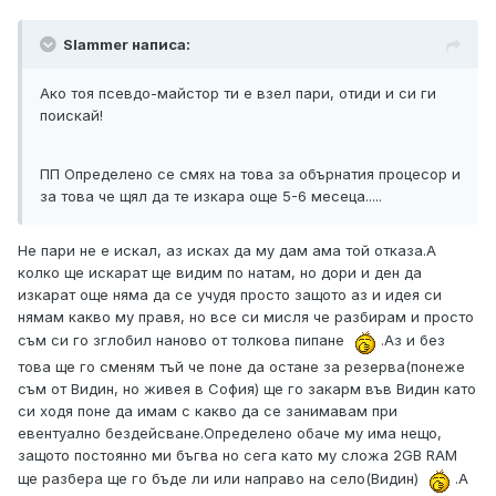
Slammer написа:
Ако тоя псевдо-майстор ти е взел пари, отиди и си ги
поискай!
ПП Определено се смях на това за обърнатия процесор и
за това че щял да те изкара още 5-6 месеца.....
Не пари не е искал, аз исках да му дам ама той отказа.А
колко ще искарат ще видим по натам, но дори и ден да
изкарат още няма да се учудя просто защото аз и идея си
нямам какво му правя, но все си мисля че разбирам и просто
съм си го зглобил наново от толкова пипане
.Аз и без
това ще го сменям тъй че поне да остане за резерва(понеже
съм от Видин, но живея в София) ще го закарм във Видин като
си ходя поне да имам с какво да се занимавам при
евентуално бездейсване.Определено обаче му има нещо,
защото постоянно ми бъгва но сега като му сложа 2GB RAM
ще разбера ще го бъде ли или направо на село(Видин)
.А