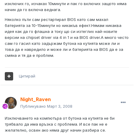
изключих го, изчаках 10минути и пак го включих защото няма
начин да го включа веднага.
Няколко пъти сам рестартирал BIOS като сам махал
батерията за 10-15минути но никакъв ефект.Нямам никаква
идея как да го флашна а току що си изтеглих най-новите
версии на chipset driver via 4 in 1 и на BIOS driver.А много често
сам го гасил като задържам бутона на кутията може ли и
това да е навредило и може ли и батерията на BIOS да е за
смяна и тя да е проблем.
Цитирай
Night_Raven
Публикувано
Март 3, 2008
Изключването на компютъра от бутона на кутията не би
трябвало да има връзка с проблема. И все пак не е
желателно, освен ако няма друг начин разбира се.