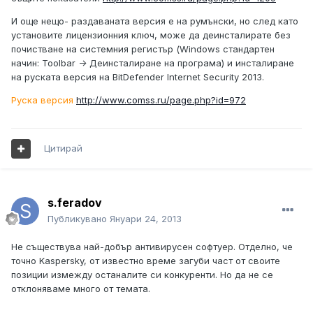
И още нещо- раздаваната версия е на румънски, но след като
установите лицензионния ключ, може да деинсталирате без
почистване на системния регистър (Windows стандартен
начин: Toolbar -> Деинсталиране на програма) и инсталиране
на руската версия на BitDefender Internet Security 2013.
Руска версия
http://www.comss.ru/page.php?id=972
Цитирай
s.feradov
Публикувано
Януари 24, 2013
Не съществува най-добър антивирусен софтуер. Отделно, че
точно Kaspersky, от известно време загуби част от своите
позиции измежду останалите си конкуренти. Но да не се
отклоняваме много от темата.