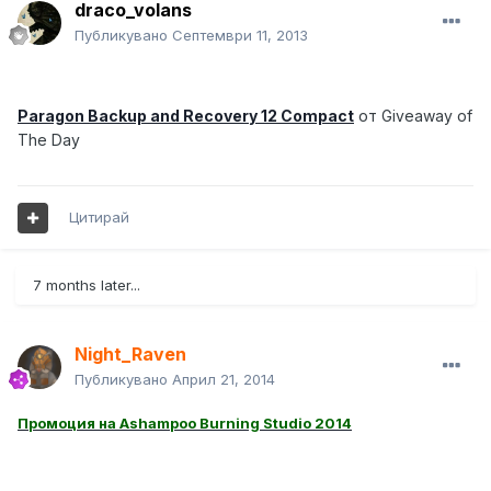
draco_volans
Публикувано
Септември 11, 2013
Paragon Backup and Recovery 12 Compact
от Giveaway of
The Day
Цитирай
7 months later...
Night_Raven
Публикувано
Април 21, 2014
Промоция на Ashampoo Burning Studio 2014