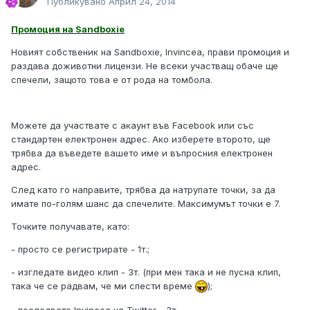
Публикувано
Април 24, 2014
Промоция на Sandboxie
Новият собственик на Sandboxie, Invincea, прави промоция и
раздава доживотни лицензи. Не всеки участващ обаче ще
спечели, защото това е от рода на томбола.
Можете да участвате с акаунт във Facebook или със
стандартен електронен адрес. Ако изберете второто, ще
трябва да въведете вашето име и въпросния електронен
адрес.
След като го направите, трябва да натрупате точки, за да
имате по-голям шанс да спечелите. Максимумът точки е 7.
Точките получавате, като:
- просто се регистрирате - 1т.;
- изгледате видео клип - 3т. (при мен така и не пусна клип,
така че се радвам, че ми спести време
);
- последвате Invincea на Twitter - 3т.