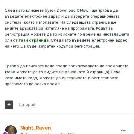
След като кликнете бутон Download It Now!, ще трябва да
въведете електронен адрес и да изберете операционната
система, която използвате. На следващата страница ще
видите връзката за изтегляне на програмата. Кодът за
регистрация можете да го изискате по време на инсталацията
или от
тази страница
. След като въведете електронен адрес,
на него ще бъде изпратен кодът за регистрация.
Трябва да изискате кода преди приключването на промоцията
(това можете да го видите на основната ѝ страница). Вече
като имате кода, можете да инсталирате и регистрирате
програмата по всяко време.
Цитирай
Night_Raven