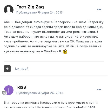
Гост Zig Zag
Публикувано
Януари 24, 2013
Абе.... Най-добрия антивирус е Касперски... не знам. Kaspersky
се е доказал от хиляда години преди новата ера до наши дни.
Това за пръв път чувам BitDefender да има роля, някаква...!
Ама щом лаборантите искат да го лансират като качество,
няма проблеми. Аз и с вградения съм си ОК. Плащаш за една
година лиценз за антивирусна защита 70 лв., а получаваш на
куп вечна антивирусна + Windows 8.
Цитирай
IRISS
Публикувано
Януари 24, 2013
В интерес на истината Касперски е на второ място с почти
същите показатели
http://www.comss.ru/page.php?id=1209