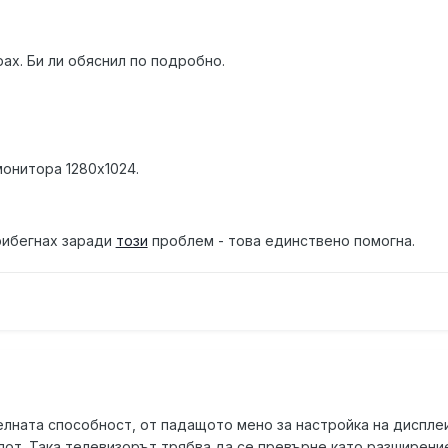
рах. Би ли обяснил по подробно.
монитора 1280х1024.
рибегнах заради
този
проблем - това единствено помогна.
лната способност, от падащото мено за настройка на дисплеите
лот. Така телевизорът трябва да се превърне като разширен