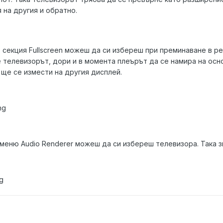
 на другия и обратно.
 секция Fullscreen можеш да си избереш при преминаване в ре
е телевизорът, дори и в момента плеърът да се намира на осн
ще се измести на другия дисплей.
ng
 меню Audio Renderer можеш да си избереш телевизора. Така з
g