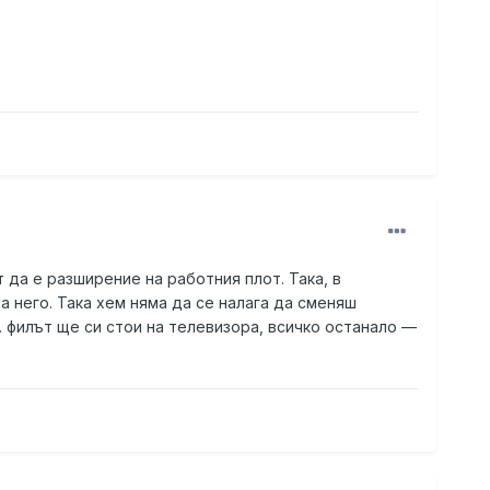
да е разширение на работния плот. Така, в
 него. Така хем няма да се налага да сменяш
 филът ще си стои на телевизора, всичко останало —