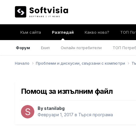
Към сайта
Разгледай
Какво ново?
ТОП По
Форум
Екип
Онлайн потребители
ТОП Потре
Начало
Проблеми и дискусии, свързани с компютри
Т
Помощ за изпълним файл
By
stanilabg
Февруари 1, 2017
в
Търся програма