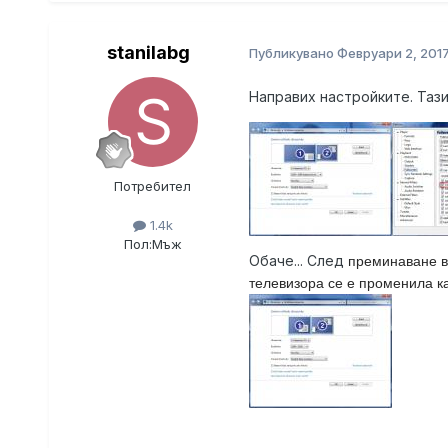
stanilabg
Публикувано
Февруари 2, 201
Направих настройките. Тази
Потребител
1.4k
Пол:
Мъж
Обаче... След
преминаване в
телевизора се е променила к