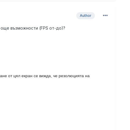
Author
т още възможности (FPS от-до)?
зане от цял екран се вижда, че резолюцията на