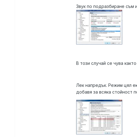
Звук по подразбиране съм и
В този случай се чува какт
Лек напредък. Режим цял ек
добавя за всяка стойност 