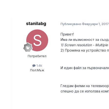
stanilabg
Публикувано
Февруари 1, 2017
Привет!
Има ли възможност за създа
1) Screen resolution - Multiple
2) Промяна на устройство 
Потребител
1.4k
И един файл за първоначал
Пол:
Мъж
Гледам филми на телевизор 
спешно да се използва комп