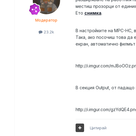
местиш прозорци от единия
Ето
снимка
.
Модератор
В настройките на MPC-HC, в
23.2k
Така, ако посочиш това да 
екран, автоматично филмът 
http://i.imgur.com/mJBoOOz.p
В секция Output, от падащо
http://i.imgur.com/gzYdQE4.pn
Цитирай