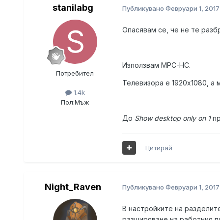
stanilabg
Публикувано
Февруари 1, 2017
Опасявам се, че не те разб
Използвам MPC-HC.
Потребител
Телевизора е 1920х1080, а 
1.4k
Пол:
Мъж
До
Show desktop only on 1
п
Цитирай
Night_Raven
Публикувано
Февруари 1, 2017
В настройките на разделите
разширяване на работния п