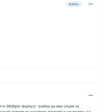
Author
 (Multiple displays) трябва да има опция за
ие/допълнение на основния дисплей и ще можеш да