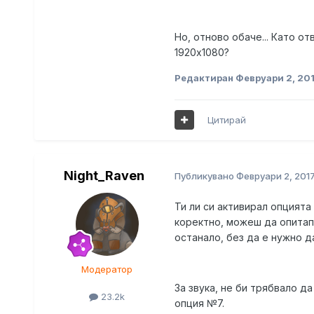
Но, отново обаче... Като о
1920х1080?
Редактиран
Февруари 2, 20
Цитирай
Night_Raven
Публикувано
Февруари 2, 201
Ти ли си активирал опцията
коректно, можеш да опитап
останало, без да е нужно да
Модератор
За звука, не би трябвало да
23.2k
опция №7.