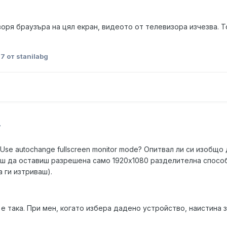
творя браузъра на цял екран, видеото от телевизора изчезва. 
17
от stanilabg
7
 Use autochange fullscreen monitor mode? Опитвал ли си изобщо
ш да оставиш разрешена само 1920x1080 разделителна способн
 ги изтриваш).
 е така. При мен, когато избера дадено устройство, наистина 