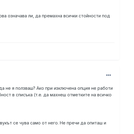
Това означава ли, да премахна всички стойности под
 да не я ползваш? Ако при изключена опция не работи
ост в списъка (т.е. да махнеш отметките на всичко
звукът се чува само от него. Не пречи да опиташ и