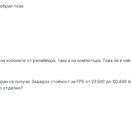
збрал този:
о на колоните от ресийвъра, така и на компютъра. Това ли е на
ран се получи. Зададох стойност за FPS от 23.500 до 60.499 (
по отделно?