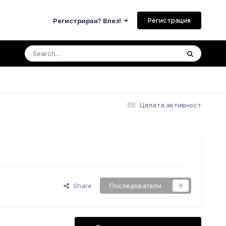
Регистрация
Регистриран? Влез!
Цялата активност
Share
Последователи
0