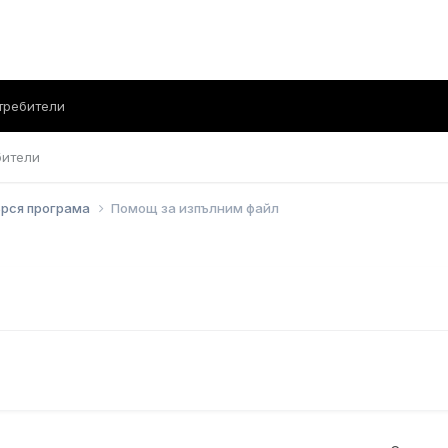
требители
бители
ърся програма
Помощ за изпълним файл