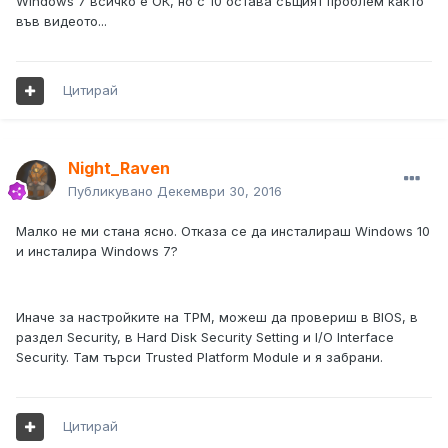
Windows 7 всичко е ОК, но с 10 остава същият проблем както
във видеото...
Цитирай
Night_Raven
Публикувано
Декември 30, 2016
Малко не ми стана ясно. Отказа се да инсталираш Windows 10
и инсталира Windows 7?
Иначе за настройките на TPM, можеш да провериш в BIOS, в
раздел Security, в Hard Disk Security Setting и I/O Interface
Security. Там търси Trusted Platform Module и я забрани.
Цитирай