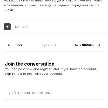
можеш да си я набавиш, можеш да опиташ и с Recuva, която
е безплатна, но шансовете да се справи според мен са по-
ниски.
Цитирай
PREV
Page 2 of 3
СЛЕДВАЩА
Join the conversation
You can post now and register later. If you have an account,
sign in now
to post with your account.
Отговори на тази тема