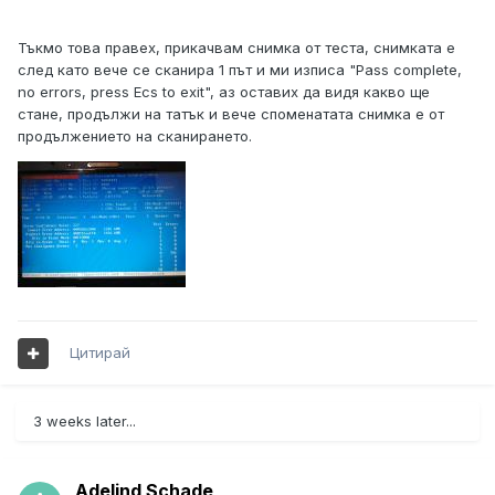
Тъкмо това правех, прикачвам снимка от теста, снимката е
след като вече се сканира 1 път и ми изписа "Pass complete,
no errors, press Ecs to exit", аз оставих да видя какво ще
стане, продължи на татък и вече споменатата снимка е от
продължението на сканирането.
Цитирай
3 weeks later...
Adelind Schade