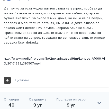
Да, точно за този модел лаптоп става на въпрос, пробвах да
махна батерията и извадих захранващият кабел, задържах
бутона вкл./изкл. за около 3 мин. даже, но нищо не се получи,
пробвах и Manufacture defaults, също нищо даже отново се
показа Can't detect TPM device, направо вече не знам...
Прикачвам видео за да видите BIOS-а и точно проблемът за
който става на въпрос, грешката не се показва защото отново
заредих User defaults.
http://www.mediafire.com/file/2mxyphxgzcai9fm/Lenovo_A1000_VI
D_20161229_080507.mp4
Цитирай
Отговори
Създадена
Последен отговор
40
9 yr
9 yr