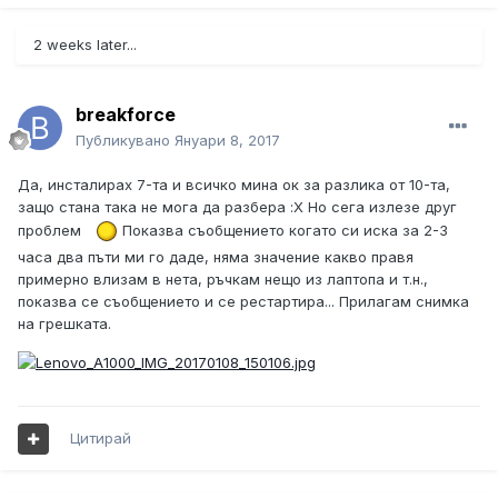
2 weeks later...
breakforce
Публикувано
Януари 8, 2017
Да, инсталирах 7-та и всичко мина ок за разлика от 10-та,
защо стана така не мога да разбера :X Но сега излезе друг
проблем
Показва съобщението когато си иска за 2-3
часа два пъти ми го даде, няма значение какво правя
примерно влизам в нета, ръчкам нещо из лаптопа и т.н.,
показва се съобщението и се рестартира... Прилагам снимка
на грешката.
Цитирай