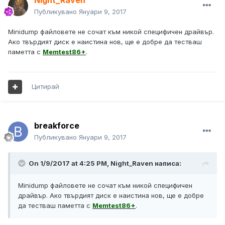
Night_Raven
Публикувано
Януари 9, 2017
Minidump файловете не сочат към никой специфичен драйвър.
Ако твърдият диск е наистина нов, ще е добре да тестваш
паметта с
Memtest86+
.
Цитирай
breakforce
Публикувано
Януари 9, 2017
On 1/9/2017 at 4:25 PM, Night_Raven написа:
Minidump файловете не сочат към никой специфичен
драйвър. Ако твърдият диск е наистина нов, ще е добре
да тестваш паметта с
Memtest86+
.