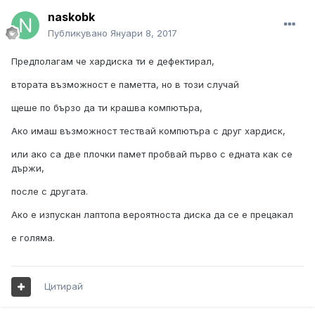
naskobk
Публикувано
Януари 8, 2017
Предполагам че хардиска ти е дефектирал,
втората възможност е паметта, но в този случай
щеше по бързо да ти крашва компютъра,
Ако имаш възможност тествай компютъра с друг хардиск,
или ако са две плочки памет пробвай първо с едната как се
държи,
после с другата.
Ако е изпускан лаптопа вероятноста диска да се е прецакал
е голяма.
Цитирай