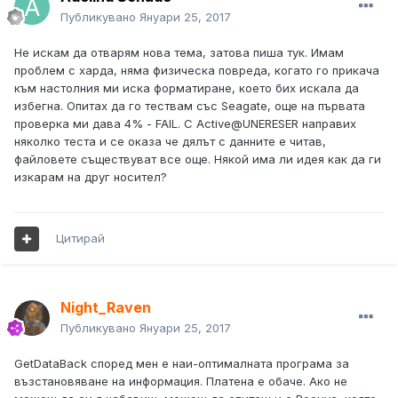
Публикувано
Януари 25, 2017
Не искам да отварям нова тема, затова пиша тук. Имам
проблем с харда, няма физическа повреда, когато го прикача
към настолния ми иска форматиране, което бих искала да
избегна. Опитах да го тествам със Seagate, още на първата
проверка ми дава 4% - FAIL. С Active@UNERESER направих
няколко теста и се оказа че дялът с данните е читав,
файловете съществуват все още. Някой има ли идея как да ги
изкарам на друг носител?
Цитирай
Night_Raven
Публикувано
Януари 25, 2017
GetDataBack според мен е наи-оптималната програма за
възстановяване на информация. Платена е обаче. Ако не