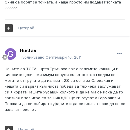
Ония са борят за точката, а наще просто им подават топката
??????
Цитирай
Gustav
Публикувано
Септември 10, 2011
Нашите са TOTAL щета.Тръгнаха пак с големите кошници и
високите цели - минимум полуфинал ,а то като гледам не
могат и от групите да излязат. 2:0 за сега за Словакия и
нещата си вървят към чиста победа за тях-нека заслужават
си я хората.Нашите хубавци колкото и да не ми се иска да го
призная с тая игра са за НИКЪДЕ.Ще ги отупат и Германия и
Полша и да си събират куфарите и да се връщат поне да не се
излагат повече .
Цитирай