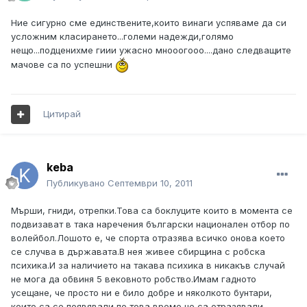
Ние сигурно сме единствените,които винаги успяваме да си
усложним класирането...големи надежди,голямо
нещо...подценихме гиии ужасно мнооогооо....дано следващите
мачове са по успешни
Цитирай
keba
Публикувано
Септември 10, 2011
Мърши, гниди, отрепки.Това са боклуците които в момента се
подвизават в така наречения български национален отбор по
волейбол.Лошото е, че спорта отразява всичко онова което
се случва в държавата.В нея живее сбирщина с робска
психика.И за наличието на такава психика в никакъв случай
не мога да обвиня 5 вековното робство.Имам гадното
усещане, че просто ни е било добре и няколкото бунтари,
които са се появявали по това време не са отразявали