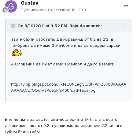
Gustav
Публикувано
Септември 10, 2011
On 9/10/2011 at 3:52 PM, Bojaldo написа:
Тва е бахти работата. Да изравниш от 0:2 на 2:2, в
тайбрека да имаме 3 мачбола и да се осерем царски.
А Словения да имат само 1 мачбол и да го вземат.
http://3.bp.blogspot.com/_kfeEONLegQU/St7WrQ5hbJI/AAAA
AAAAACc/QQdtV3Kcepk/s400/sad-face.jpg
Е то не им е за сефте това-последните 3-4 пъти в които
догонваме така от 0:2 и успяваме да изравним 2:2 винаги
губим 5-тия гейм.