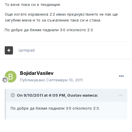
То вече това си е тенденция.
Още когато изравниха 2:2 имах предчувствието че пак ще
загубим мача и то за съжаление така си и стана.
По добре да бяхме паднали 3:0 отколкото 2:3.
Цитирай
BojidarVasilev
Публикувано
Септември 10, 2011
On 9/10/2011 at 4:05 PM, Gustav написа:
По добре да бяхме паднали 3:0 отколкото 2:3.