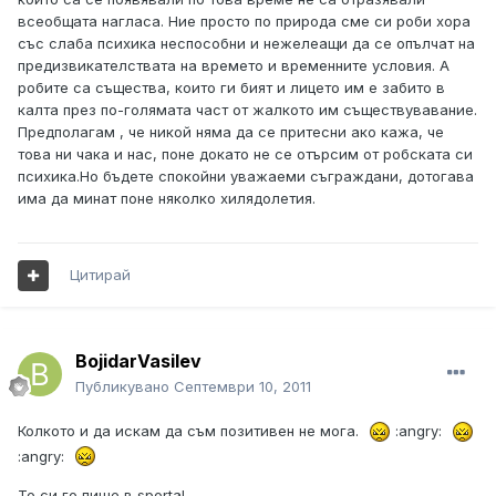
всеобщата нагласа. Ние просто по природа сме си роби хора
със слаба психика неспособни и нежелеащи да се опълчат на
предизвикателствата на времето и временните условия. А
робите са същества, които ги бият и лицето им е забито в
калта през по-голямата част от жалкото им съществувавание.
Предполагам , че никой няма да се притесни ако кажа, че
това ни чака и нас, поне докато не се отърсим от робската си
психика.Но бъдете спокойни уважаеми съграждани, дотогава
има да минат поне няколко хилядолетия.
Цитирай
BojidarVasilev
Публикувано
Септември 10, 2011
Колкото и да искам да съм позитивен не мога.
:angry:
:angry:
То си го пише в sportal -