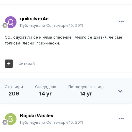
quiksilver4e
Публикувано
Септември 10, 2011
Оф.. сдухат ли се и няма спасение.. Много се дразня, че сме
толкова 'лесни' психически.
Цитирай
Отговори
Създадена
Последен отговор
209
14 yr
14 yr
BojidarVasilev
Публикувано
Септември 10, 2011