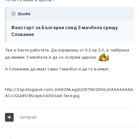
Quote
Фалстарт за България след 3 мачбола срещу
Словакия
Тва е бахти работата. Да изравниш от 0:2 на 2:2, в тайбрека
да имаме 3 мачбола и да се осерем царски.
А Словения да имат само 1 мачбол и да го вземат.
http://3.bp.blogspot.com/_kfeEONLegQU/St7WrQ5hbJI/AAAAAAAA
ACc/QQdtV3Kcepk/s400/sad-face.jpg
Цитирай