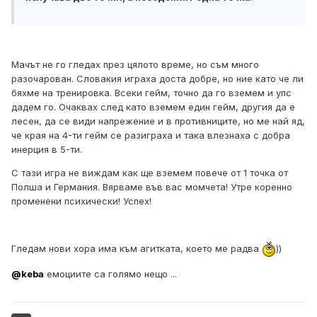
Мачът не го гледах през цялото време, но съм много
разочарован. Словакия играха доста добре, но ние като че ли
бяхме на тренировка. Всеки гейм, точно да го вземем и упс
дадем го. Очаквах след като вземем един гейм, другия да е
лесен, да се види напрежение и в противниците, но ме най яд,
че края на 4-ти гейм се разиграха и така влезнаха с добра
инерция в 5-ти.
С тази игра не виждам как ще вземем повече от 1 точка от
Полша и Германия. Вярваме във вас момчета! Утре коренно
променени психически! Успех!
Гледам нови хора има към агитката, което ме радва
))
@
keba
емоциите са голямо нещо ...