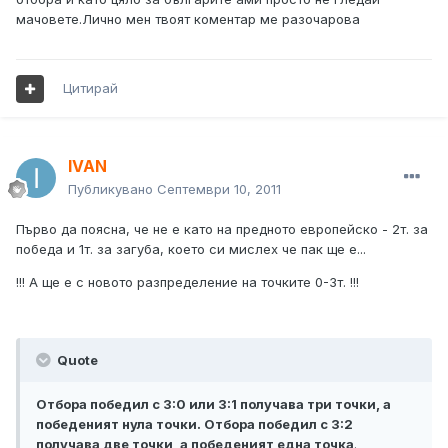
мачовете.Лично мен твоят коментар ме разочарова
Цитирай
IVAN
Публикувано
Септември 10, 2011
Първо да поясна, че не е като на предното европейско - 2т. за
победа и 1т. за загуба, което си мислех че пак ще е...
!!! А ще е с новото разпределение на точките 0-3т. !!!
Quote
Отбора победил с 3:0 или 3:1 получава три точки, а
победеният нула точки. Отбора победил с 3:2
получава две точки, а победеният една точка
.