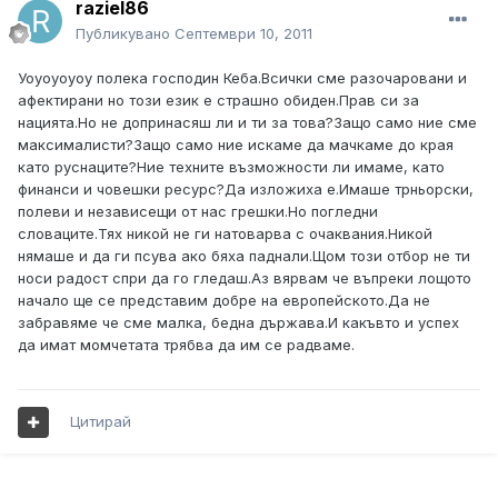
raziel86
Публикувано
Септември 10, 2011
Уоуоуоуоу полека господин Кеба.Всички сме разочаровани и
афектирани но този език е страшно обиден.Прав си за
нацията.Но не допринасяш ли и ти за това?Защо само ние сме
максималисти?Защо само ние искаме да мачкаме до края
като руснаците?Ние техните възможности ли имаме, като
финанси и човешки ресурс?Да изложиха е.Имаше трньорски,
полеви и независещи от нас грешки.Но погледни
словаците.Тях никой не ги натоварва с очаквания.Никой
нямаше и да ги псува ако бяха паднали.Щом този отбор не ти
носи радост спри да го гледаш.Аз вярвам че въпреки лощото
начало ще се представим добре на европейското.Да не
забравяме че сме малка, бедна държава.И какъвто и успех
да имат момчетата трябва да им се радваме.
Цитирай