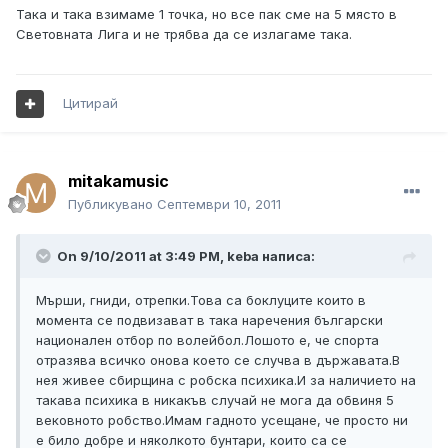
Така и така взимаме 1 точка, но все пак сме на 5 място в
Световната Лига и не трябва да се излагаме така.
Цитирай
mitakamusic
Публикувано
Септември 10, 2011
On 9/10/2011 at 3:49 PM, keba написа:
Мърши, гниди, отрепки.Това са боклуците които в
момента се подвизават в така наречения български
национален отбор по волейбол.Лошото е, че спорта
отразява всичко онова което се случва в държавата.В
нея живее сбирщина с робска психика.И за наличието на
такава психика в никакъв случай не мога да обвиня 5
вековното робство.Имам гадното усещане, че просто ни
е било добре и няколкото бунтари, които са се