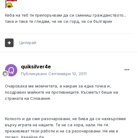
Кеба на теб ти препоръчвам да си смениш гражданството...
така и така те гледам, че не си горд, че си българин
Цитирай
quiksilver4e
Публикувано
Септември 10, 2011
Очароваха ме момчетата, а накрая за една точка и..
поздравих майките на противниците. Късметът беше на
страната на Словакия.
Колкото и да сме разочаровани, не бива да се нахвърляме
върху играта на нашите. Те не са хора, нали. Не ги
преживяват тези работи и не са разочаровани. Не им е
тегаво. Хааайде бе.