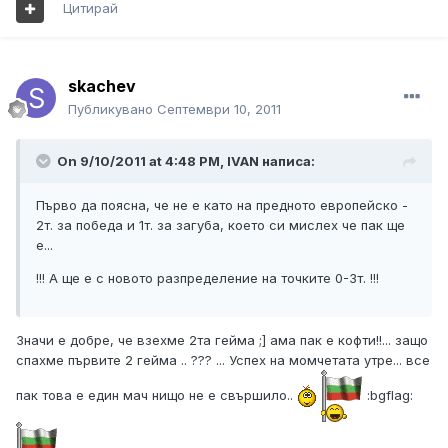
Цитирай
skachev
Публикувано
Септември 10, 2011
On 9/10/2011 at 4:48 PM, IVAN написа:
Първо да поясна, че не е като на предното европейско -
2т. за победа и 1т. за загуба, което си мислех че пак ще
е...
!!! А ще е с новото разпределение на точките 0-3т. !!!
Значи е добре, че взехме 2та гейма ;] ама пак е кофти!!... защо
спахме първите 2 гейма .. ??? ... Успех на момчетата утре... все
пак това е един мач нищо не е свършило..
:bgflag: