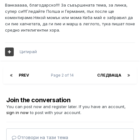
Ванкааааа, благодарско!!!! За съвършената тема, за линка,
супер си!!!Гледайте Полша и Германия, пък после ще
коментираме.Някой момък или мома Кеба май е забравил да
си пие хапчетата, да ги пие и марш в леглото, тука пишат поне
средно интелигентни хора.
Цитирай
PREV
Page 2 of 14
СЛЕДВАЩА
Join the conversation
You can post now and register later. If you have an account,
sign in now
to post with your account.
Отговори на тази тема