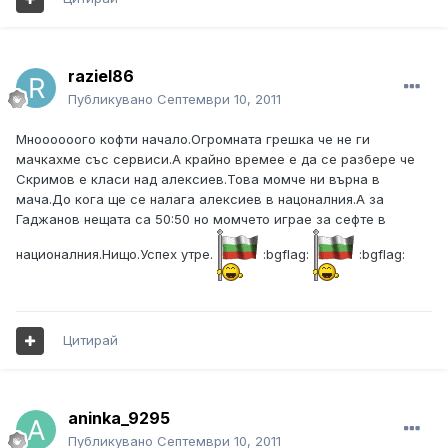
raziel86
Публикувано
Септември 10, 2011
Мноооооого кофти начало.Огромната грешка че не ги
мачкахме със сервиси.А крайно времее е да се разбере че
Скримов е класи над алексиев.Това момче ни върна в
мача.До кога ще се налага алексиев в нацоналния.А за
Гаджанов нещата са 50:50 но момчето играе за сефте в
националния.Нищо.Успех утре.
:bgflag:
:bgflag:
Цитирай
aninka_9295
Публикувано
Септември 10, 2011