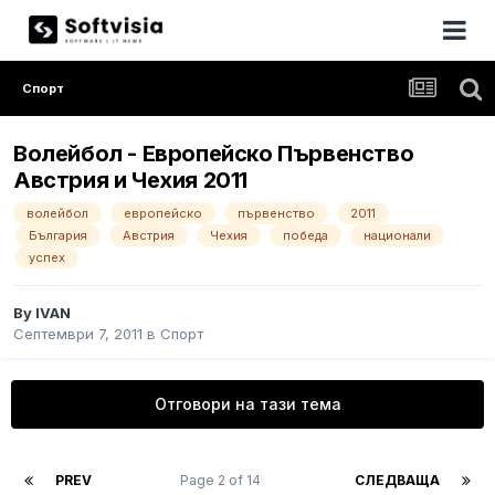
Спорт
Волейбол - Европейско Първенство
Австрия и Чехия 2011
волейбол
европейско
първенство
2011
България
Австрия
Чехия
победа
национали
успех
By
IVAN
Септември 7, 2011
в
Спорт
Отговори на тази тема
PREV
Page 2 of 14
СЛЕДВАЩА