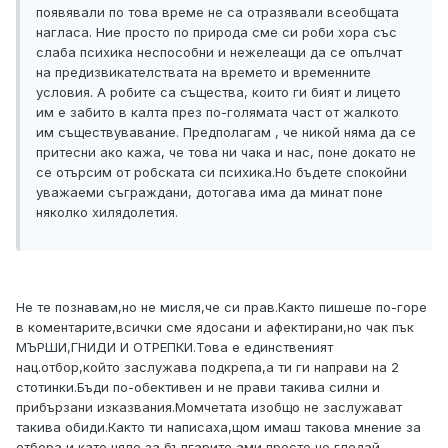
появявали по това време не са отразявали всеобщата
нагласа. Ние просто по природа сме си роби хора със
слаба психика неспособни и нежелеащи да се опълчат
на предизвикателствата на времето и временните
условия. А робите са същества, които ги бият и лицето
им е забито в калта през по-голямата част от жалкото
им съществувавание. Предполагам , че никой няма да се
притесни ако кажа, че това ни чака и нас, поне докато не
се отърсим от робската си психика.Но бъдете спокойни
уважаеми съграждани, дотогава има да минат поне
няколко хилядолетия.
Не те познавам,но не мисля,че си прав.Както пишеше по-горе
в коментарите,всички сме ядосани и афектирани,но чак пък
МЪРШИ,ГНИДИ И ОТРЕПКИ.Това е единственият
нац.отбор,който заслужава подкрепа,а ти ги направи на 2
стотинки.Бъди по-обективен и не прави такива силни и
прибързани изказвания.Момчетата изобщо не заслужават
такива обиди.Както ти написаха,щом имаш такова мнение за
отбора и като цяло за българите ами просто не гледай