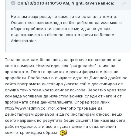
On 1/13/2010 at 10:50 AM, Night_Raven написа:
Не знам защо реши, че само ти си останал в темата.
Освен това тази команда не би трябвало да има много
общо с проблема ти. просто не ми идва на ум как
съдържанието на dllcache папката пречи на Remote
Administrator.
Това че съм сам беше шега, защо иначе ще споделя това
което намерих. Нямам идея как "purgecache" влияе на
програмата. Това го прочетох в руски форум и е факт че
проработи. Проблемът в същност идва от Дисплей драйвъра
който програмата инсталира /когато той е деактивиран се
случва точно това което описах по-горе. Вероятно чрез тази
команда успяваме да изчистим всички следи от него и от
програмата след деинсталацията. Според този линк:
http://www.radmin.co...rror_driver.php
трябваше да
деинсталирам драйвъра и да го инсталирам отново, нещо
което направих но резултата беше същият. Пак казвам сега
работи чудесно, а и ако е пуснат филм на отдалеченият
компютър виждам образа.