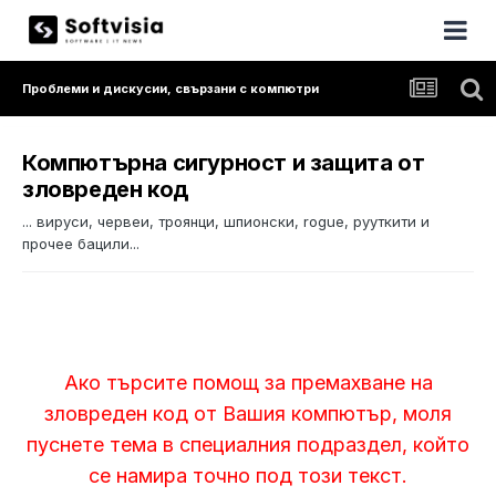
Проблеми и дискусии, свързани с компютри
Компютърна сигурност и защита от
зловреден код
... вируси, червеи, троянци, шпионски, rogue, рууткити и
прочее бацили...
Ако търсите помощ за премахване на
зловреден код от Вашия компютър, моля
пуснете тема в специалния подраздел, който
се намира точно под този текст.