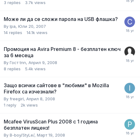
3
replies
3.7k
views
Може ли да се сложи парола на USB флашка?
By
lpa
,
Юли 20, 2007
14
replies
14.1k
views
Промоция на Avira Premium 8 - безплатен ключ
за 6 месеца
By Гост tnn,
Април 9, 2008
8
replies
5.4k
views
Защо всички сайтове в "любими" в Mozilla
Firefox са изчезнали?
By
freegirl
,
Април 8, 2008
1
reply
2k
views
Mcafee VirusScan Plus 2008 с 1 година
безплатен лиценз!
By
B-boy/StyLe/
,
Март 19, 2008