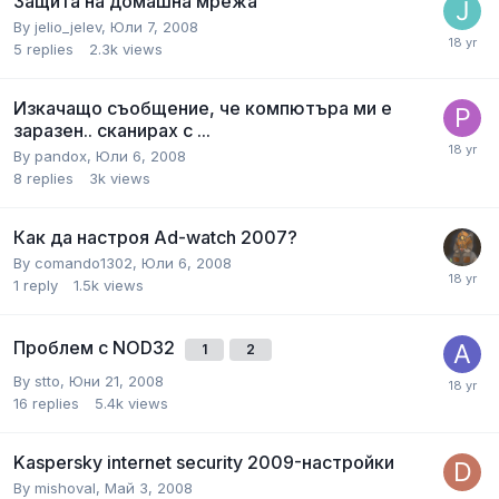
Защита на домашна мрежа
By
jelio_jelev
,
Юли 7, 2008
5
replies
2.3k
views
Изкачащо съобщение, че компютъра ми е
заразен.. сканирах с ...
By
pandox
,
Юли 6, 2008
8
replies
3k
views
Как да настроя Ad-watch 2007?
By
comando1302
,
Юли 6, 2008
1
reply
1.5k
views
Проблем с NOD32
1
2
By
stto
,
Юни 21, 2008
16
replies
5.4k
views
Kaspersky internet security 2009-настройки
By
mishoval
,
Май 3, 2008