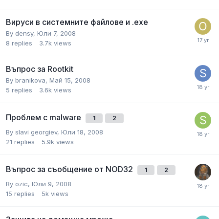
Вируси в системните файлове и .ехе
By
densy
,
Юли 7, 2008
8
replies
3.7k
views
Въпрос за Rootkit
By
branikova
,
Май 15, 2008
5
replies
3.6k
views
Проблем с malware
1
2
By
slavi georgiev
,
Юли 18, 2008
21
replies
5.9k
views
Въпрос за съобщение от NOD32
1
2
By
ozic
,
Юли 9, 2008
15
replies
5k
views