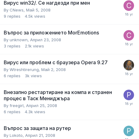
Вирус win32/. Се нагдезди при мен
By
CNews
,
Май 5, 2008
9
replies
4.5k
views
Въпрос за приложението MorEmotions
By
unknown
,
Април 23, 2008
3
replies
2.1k
views
Вирус или проблем с браузера Opera 9.27
By
Wtreshtirerung
,
Май 2, 2008
6
replies
3k
views
Внезапно рестартиране на компа и странен
процес в Таск Мениджъра
By
freegirl
,
Април 25, 2008
6
replies
4.3k
views
Въпрос за защита на рутер
By
Lokoto
,
Април 21, 2008