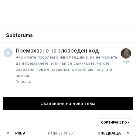
Subforums
Премахване на зловреден код
Ако имате проблем с някоя гадинка, но не можете
да я премахнете, или пък се съмнявате, че сте
заразени, това е разделът, в който ще получите
помощ.
1k
posts
Създаване на нова тема
СОРТИРАНЕ ПО
PREV
Page 22 of 26
СЛЕДВАЩА