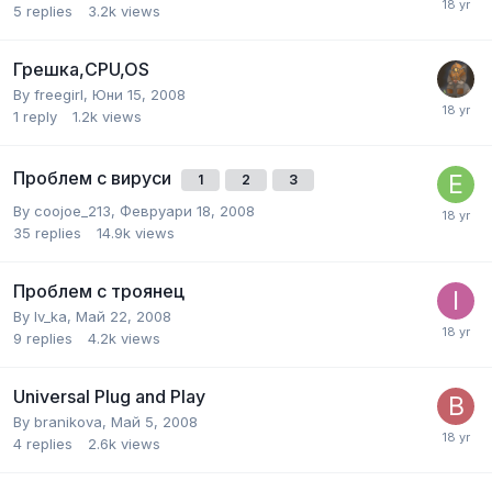
5
replies
3.2k
views
Грешка,CPU,OS
By
freegirl
,
Юни 15, 2008
1
reply
1.2k
views
Проблем с вируси
1
2
3
By
coojoe_213
,
Февруари 18, 2008
35
replies
14.9k
views
Проблем с троянец
By
Iv_ka
,
Май 22, 2008
9
replies
4.2k
views
Universal Plug and Play
By
branikova
,
Май 5, 2008
4
replies
2.6k
views