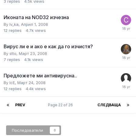
3
replies
4.5k
views
Иконата на NOD32 изчезна
By
Iv_ka
,
Април 1, 2008
12
replies
4.7k
views
Вирус ли е и ако е как да го изчистя?
By
stto
,
Март 23, 2008
7
replies
4.1k
views
Предложете ми антивирусна..
By
IcE
,
Март 24, 2008
12
replies
4.4k
views
PREV
Page 22 of 26
СЛЕДВАЩА
Последователи
0