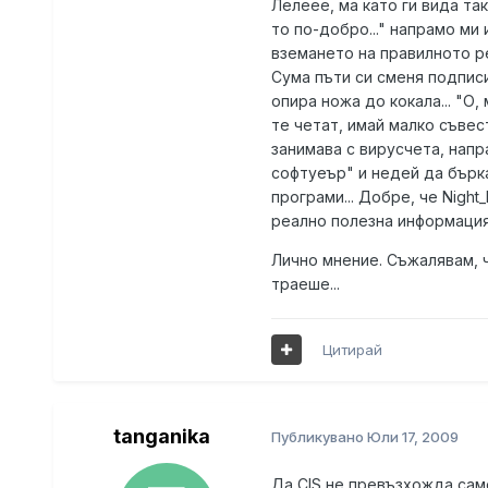
Лелеее, ма като ги вида так
то по-добро..." напрамо ми 
вземането на правилното р
Сума пъти си сменя подписи
опира ножа до кокала... "О,
те четат, имай малко съвест
занимава с вирусчета, напр
софтуеър" и недей да бърка
програми... Добре, че Nigh
реално полезна информация в
Лично мнение. Съжалявам, че
траеше...
Цитирай
tanganika
Публикувано
Юли 17, 2009
Да CIS не превъзхожда само