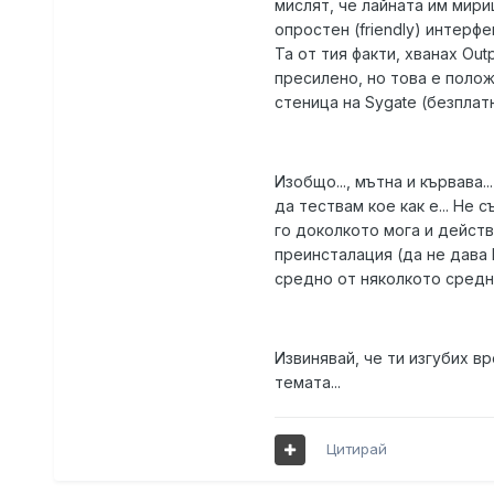
мислят, че лайната им мириш
опростен (friendly) интерфе
Та от тия факти, хванах Out
пресилено, но това е полож
стеница на Sygate (безплатн
Изобщо..., мътна и кървава.
да тествам кое как е... Не 
го доколкото мога и действ
преинсталация (да не дава 
средно от няколкото средни
Извинявай, че ти изгубих вр
темата...
Цитирай