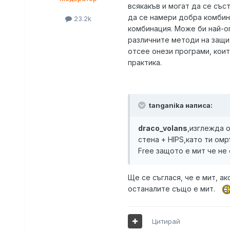
всякакъв и могат да се със
да се намери добра комбина
23.2k
комбинация. Може би най-о
различните методи на защит
отсее онези програми, които
практика.
tanganika написа:
draco_volans
,изглежда о
стена + HIPS,като ти омр
Free защото е мит че не
Ще се съглася, че е мит, ак
останалите също е мит.
Цитирай