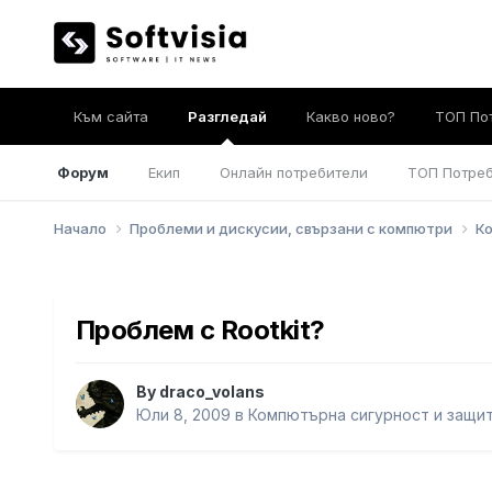
Към сайта
Разгледай
Какво ново?
ТОП По
Форум
Екип
Онлайн потребители
ТОП Потре
Начало
Проблеми и дискусии, свързани с компютри
Ко
Проблем с Rootkit?
By
draco_volans
Юли 8, 2009
в
Компютърна сигурност и защит