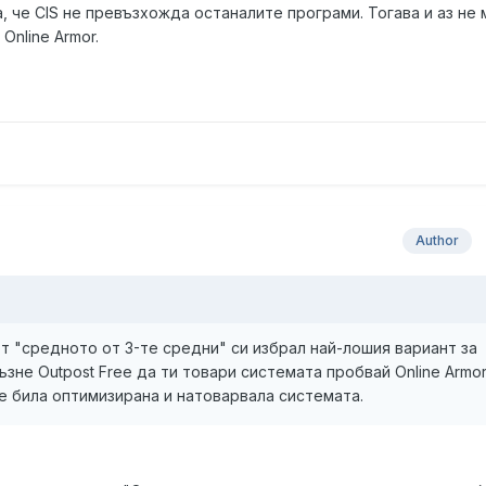
а, че CIS не превъзхожда останалите програми. Тогава и аз не 
Online Armor.
Author
т "средното от 3-те средни" си избрал най-лошия вариант за
ъзне Outpost Free да ти товари системата пробвай Online Armo
 е била оптимизирана и натоварвала системата.