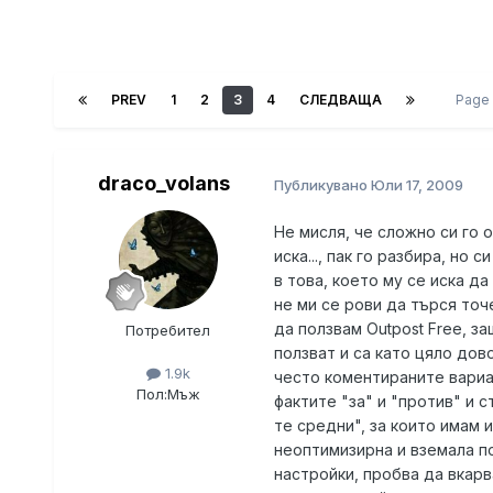
PREV
1
2
3
4
СЛЕДВАЩА
Page 
draco_volans
Публикувано
Юли 17, 2009
Не мисля, че сложно си го о
иска..., пак го разбира, но 
в това, което му се иска да
не ми се рови да търся точе
да ползвам Outpost Free, за
Потребител
ползват и са като цяло дов
1.9k
често коментираните вариан
Пол:
Мъж
фактите "за" и "против" и сти
те средни", за които имам 
неоптимизирна и вземала п
настройки, пробва да вкарв