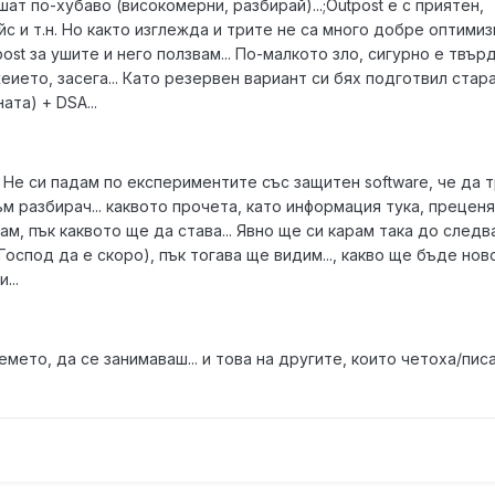
ат по-хубаво (високомерни, разбирай)...;Outpost е с приятен,
йс и т.н. Но както изглежда и трите не са много добре оптимизи
post за ушите и него ползвам... По-малкото зло, сигурно е твър
еието, засега... Като резервен вариант си бях подготвил стар
ата) + DSA...
.. Не си падам по експериментите със защитен software, че да 
съм разбирач... каквото прочета, като информация тука, прецен
ам, пък каквото ще да става... Явно ще си карам така до след
Господ да е скоро), пък тогава ще видим..., какво ще бъде нов
...
емето, да се занимаваш... и това на другите, които четоха/пис