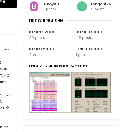
ема
B-boy/StyLe/
tanganika
6 posts
5 posts
ПОПУЛЯРНИ ДНИ
Юли 17 2009
Юли 8 2009
26 posts
15 posts
Юли 9 2009
Юли 18 2009
4 posts
1 post
е
ПУБЛИКУВАНИ ИЗОБРАЖЕНИЯ
вярва
т, но
еших
.. От
х
от 3-
и си