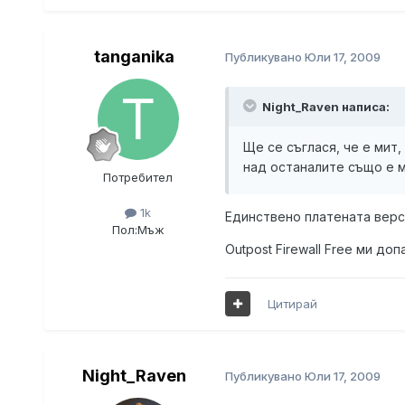
tanganika
Публикувано
Юли 17, 2009
Night_Raven написа:
Ще се съглася, че е мит,
над останалите също е 
Потребител
1k
Единствено платената верси
Пол:
Мъж
Outpost Firewall Free ми до
Цитирай
Night_Raven
Публикувано
Юли 17, 2009