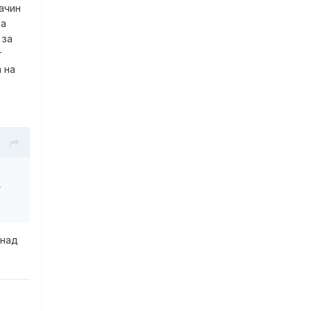
ачин
на
 за
т
 на
r
 над