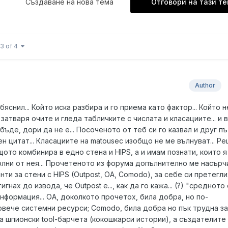
Създаване на нова тема
Отговори на тази т
3 of 4
Author
бяснил... Който иска разбира и го приема като фактор... Който н
си затваря очите и гледа табличките с числата и класациите... и 
 бъде, дори да не е... Посоченото от теб си го казвал и друг пъ
н цитат... Класациите на matousec изобщо не ме вълнуват... Р
щото комбинира в едно стена и HIPS, а и имам познати, които я
олни от нея... Прочетеното из форума допълнително ме насърчи.
ти за стени с HIPS (Outpost, OA, Comodo), за себе си претегли
гнах до извода, че Outpost e..., как да го кажа... (?) "средното 
информация... OA, доколкото прочетох, била добра, но по-
овече системни ресурси; Comodo, била добра но пък трудна за
а шпионски tool-барчета (кокошкарси истории), а създателите 