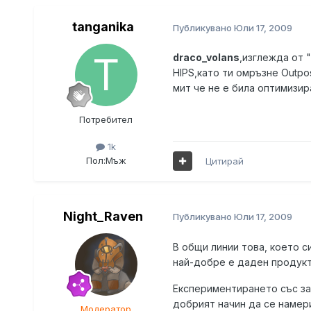
tanganika
Публикувано
Юли 17, 2009
draco_volans
,изглежда от 
HIPS,като ти омръзне Outpo
мит че не е била оптимизир
Потребител
1k
Пол:
Мъж
Цитирай
Night_Raven
Публикувано
Юли 17, 2009
В общи линии това, което с
най-добре е даден продукт
Експериментирането със за
добрият начин да се намер
Модератор