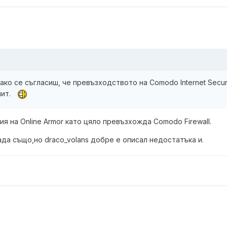
 ако се съгласиш, че превъзходството на Comodo Internet Secur
мит.
я на Online Armor като цяло превъзхожда Comodo Firewall.
пада също,но draco_volans добре е описал недостатъка и.