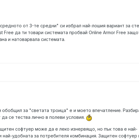
"средното от 3-те средни" си избрал най-лошия вариант за сте
st Free да ти товари системата пробвай Online Armor Free защо
ана и натоварвала системата.
и обобщил за "светата троица" е и моето впечатление. Разбир
 да се тества лично в полеви условия.
щитен софтуер може да е леко изнервящо, но пък това е най-
и най-удобната за потребителя комбинация. Защитен софтуер