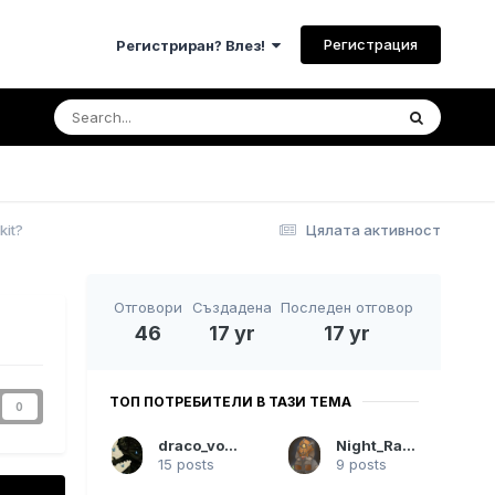
Регистрация
Регистриран? Влез!
kit?
Цялата активност
Отговори
Създадена
Последен отговор
46
17 yr
17 yr
ТОП ПОТРЕБИТЕЛИ В ТАЗИ ТЕМА
0
draco_volans
Night_Raven
15 posts
9 posts