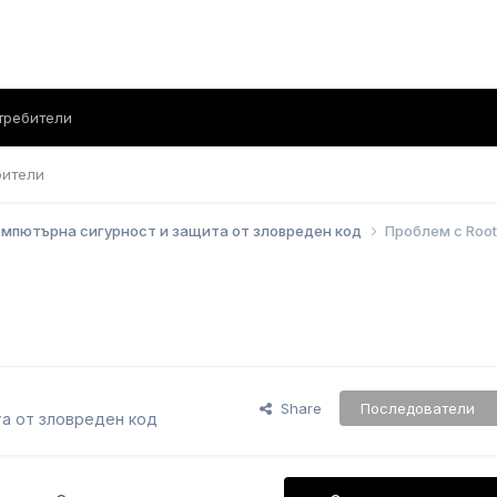
требители
бители
мпютърна сигурност и защита от зловреден код
Проблем с Root
Share
Последователи
а от зловреден код