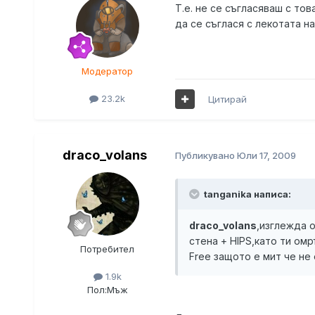
Т.е. не се съгласяваш с тов
да се съглася с лекотата на 
Модератор
23.2k
Цитирай
draco_volans
Публикувано
Юли 17, 2009
tanganika написа:
draco_volans
,изглежда о
стена + HIPS,като ти омр
Потребител
Free защото е мит че не
1.9k
Пол:
Мъж