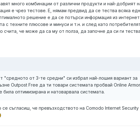
тавят много комбинации от различни продукти и най-добрият н
ция е чрез тестове. Е, нямам предвид да се тества всяка ед
птималното решение е да се потърси информация из интернет
а с техните плюсове и минуси и т.н. и след като потребителя
 счита, че може да са му от полза, да започне да си ги тества
т "средното от 3-те средни" си избрал най-лошия вариант за
ъзне Outpost Free да ти товари системата пробвай Online Armo
 е била оптимизирана и натоварвала системата.
о се съгласиш, че превъзходството на Comodo Internet Security