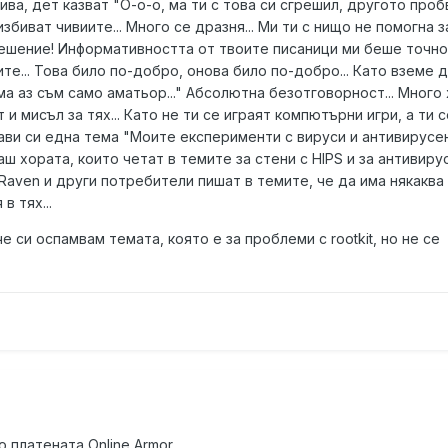
ива, дет казват "О-о-о, ма ти с това си сгрешил, другото проб
избиват чивиите... Много се дразня... Ми ти с нищо не помогна з
ешение! Информативността от твоите писаници ми беше точно 
те... Това било по-добро, онова било по-добро... Като вземе 
 ма аз съм само аматьор..." Абсолютна безотговорност... Много
 и мисъл за тях... Като не ти се играят компютърни игри, а ти с
ави си една тема "Моите експерименти с вируси и антивирусе
ш хората, които четат в темите за стени с HIPS и за антивиру
t_Raven и други потребители пишат в темите, че да има някаква
 тях...
 си оспамвам темата, която е за проблеми с rootkit, но не се
 платената Online Armor.