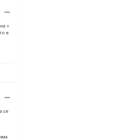
на +
то е
а се
 има