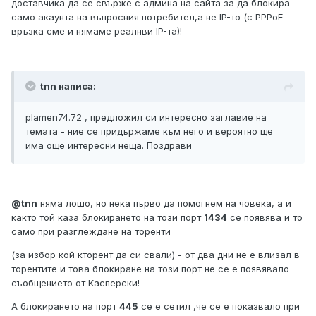
доставчика да се свърже с админа на сайта за да блокира
само акаунта на въпросния потребител,а не IP-то (с PPPoE
връзка сме и нямаме реалнви IP-та)!
tnn написа:
plamen74.72 , предложил си интересно заглавие на
темата - ние се придържаме към него и вероятно ще
има още интересни неща. Поздрави
@tnn
няма лошо, но нека първо да помогнем на човека, а и
както той каза блокирането на този порт
1434
се появява и то
само при разглеждане на торенти
(за избор кой кторент да си свали) - от два дни не е влизал в
торентите и това блокиране на този порт не се е появявало
съобщението от Касперски!
А блокирането на порт
445
се е сетил ,че се е показвало при