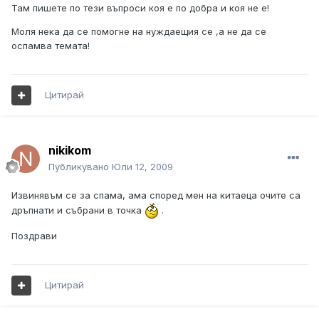
Там пишете по тези въпроси коя е по добра и коя не е!
Моля нека да се помогне на нуждаещия се ,а не да се
оспамва темата!
Цитирай
nikikom
Публикувано
Юли 12, 2009
Извинявъм се за спама, ама според мен на китаеца очите са
дръпнати и събрани в точка
.
Поздрави
Цитирай