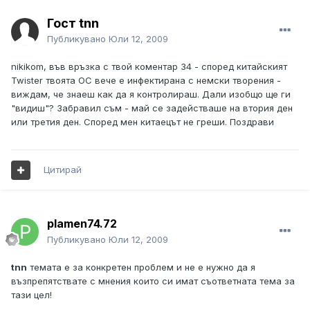
Гост tnn
Публикувано
Юли 12, 2009
nikikom, във връзка с твой коментар 34 - според китайският
Twister твоята ОС вече е инфектирана с немски творения -
виждам, че знаеш как да я контролираш. Дали изобщо ще ги
"видиш"? Забравил съм - май се задействаше на втория ден
или третия ден. Според мен китаецът не греши. Поздрави
Цитирай
plamen74.72
Публикувано
Юли 12, 2009
tnn
темата е за конкретен проблем и не е нужно да я
възпрепятствате с мнения които си имат съответната тема за
тази цел!