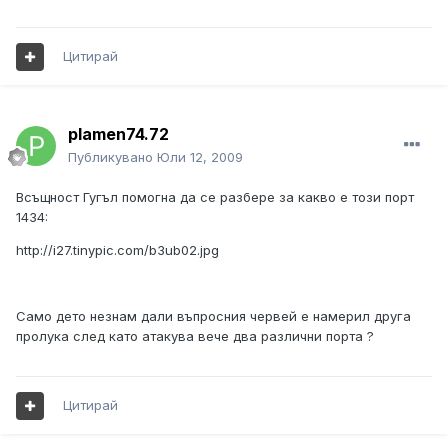
Цитирай
plamen74.72
Публикувано
Юли 12, 2009
Всъщност Гугъл помогна да се разбере за какво е този порт
1434:
http://i27.tinypic.com/b3ub02.jpg
Само дето незнам дали въпросния червей е намерил друга
пролука след като атакува вече два различни порта ?
Цитирай