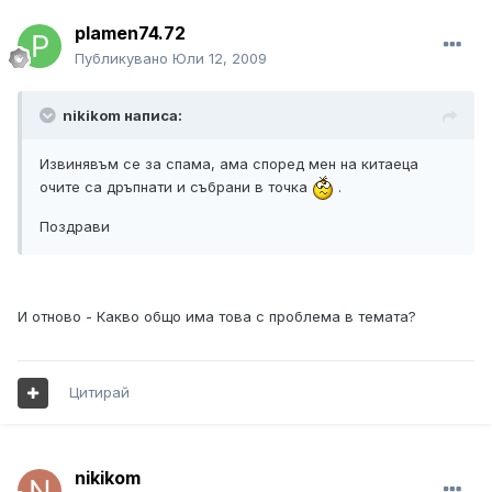
plamen74.72
Публикувано
Юли 12, 2009
nikikom написа:
Извинявъм се за спама, ама според мен на китаеца
очите са дръпнати и събрани в точка
.
Поздрави
И отново - Какво общо има това с проблема в темата?
Цитирай
nikikom