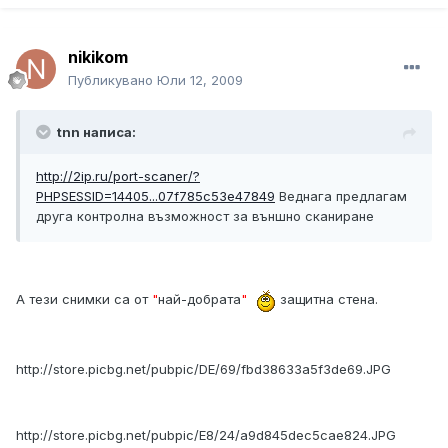
nikikom
Публикувано
Юли 12, 2009
tnn написа:
http://2ip.ru/port-scaner/?
PHPSESSID=14405...07f785c53e47849
Веднага предлагам
друга контролна възможност за външно сканиране
А тези снимки са от
"
най-добрата
"
защитна стена.
http://store.picbg.net/pubpic/DE/69/fbd38633a5f3de69.JPG
http://store.picbg.net/pubpic/E8/24/a9d845dec5cae824.JPG