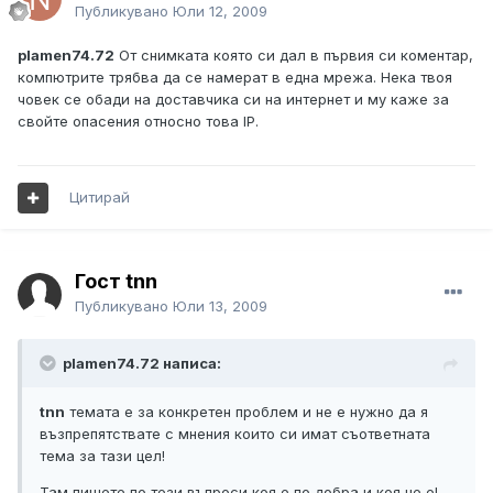
Публикувано
Юли 12, 2009
plamen74.72
От снимката която си дал в първия си коментар,
компютрите трябва да се намерат в една мрежа. Нека твоя
човек се обади на доставчика си на интернет и му каже за
свойте опасения относно това IP.
Цитирай
Гост tnn
Публикувано
Юли 13, 2009
plamen74.72 написа:
tnn
темата е за конкретен проблем и не е нужно да я
възпрепятствате с мнения които си имат съответната
тема за тази цел!
Там пишете по тези въпроси коя е по добра и коя не е!