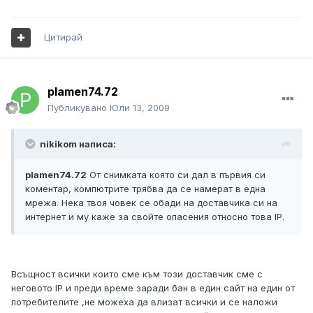
Цитирай
plamen74.72
Публикувано
Юли 13, 2009
nikikom написа:
plamen74.72
От снимката която си дал в първия си
коментар, компютрите трябва да се намерат в една
мрежа. Нека твоя човек се обади на доставчика си на
интернет и му каже за свойте опасения относно това IP.
Всъщност всички които сме към този доставчик сме с
неговото IP и преди време заради бан в един сайт на един от
потребителите ,не можеха да влизат всички и се наложи