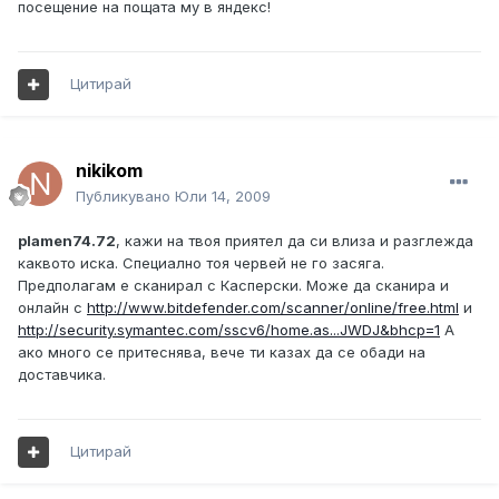
посещение на пощата му в яндекс!
Цитирай
nikikom
Публикувано
Юли 14, 2009
plamen74.72
, кажи на твоя приятел да си влиза и разглежда
каквото иска. Специално тоя червей не го засяга.
Предполагам е сканирал с Касперски. Може да сканира и
онлайн с
http://www.bitdefender.com/scanner/online/free.html
и
http://security.symantec.com/sscv6/home.as...JWDJ&bhcp=1
А
ако много се притеснява, вече ти казах да се обади на
доставчика.
Цитирай