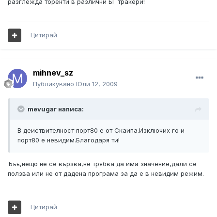
разглежда торенти в различни БГ тракери!
Цитирай
mihnev_sz
Публикувано
Юли 12, 2009
mevugar написа:
В деиствителност порт80 е от Скаипа.Изключих го и
порт80 е невидим.Благодаря ти!
Ъъъ,нещо не се вързва,не трябва да има значение,дали се
ползва или не от дадена програма за да е в невидим режим.
Цитирай