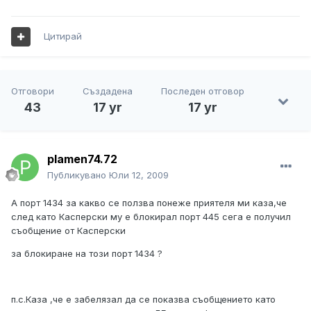
Цитирай
Отговори
Създадена
Последен отговор
43
17 yr
17 yr
plamen74.72
Публикувано
Юли 12, 2009
А порт 1434 за какво се ползва понеже приятеля ми каза,че
след като Касперски му е блокирал порт 445 сега е получил
съобщение от Касперски
за блокиране на този порт 1434 ?
п.с.Каза ,че е забелязал да се показва съобщението като