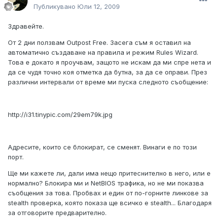
Публикувано
Юли 12, 2009
Здравейте.
От 2 дни ползвам Outpost Free. Засега съм я оставил на
автоматично създаване на правила и режим Rules Wizard.
Това е докато я проучвам, защото не искам да ми спре нета и
да се чудя точно коя отметка да бутна, за да се оправи. През
различни интервали от време ми пуска следното съобщение:
http://i31.tinypic.com/29em79k.jpg
Адресите, които се блокират, се сменят. Винаги е по този
порт.
Ще ми кажете ли, дали има нещо притеснително в него, или е
нормално? Блокира ми и NetBIOS трафика, но не ми показва
съобщения за това. Пробвах и един от по-горните линкове за
stealth проверка, която показа ще всичко е stealth... Благодаря
за отговорите предварително.