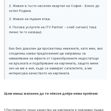
2. Живее в гъсто населен квартал на София - Близо до
хотел Родина.
3. Живее на първия етаж.
4. Ползва услугите на ITV Partner - слаб сигнал( това
лично ти го казваш).
Бих бил доволен да просветлиш невежите, като мен, ако
споделиш какви предложения ще направиш за
намаляване на ефекта от гореизброените недостатъци
на връзката и подобряване на картината, защото мене
хич не ме е еня, къде се намират сателитите, а ме
интересува качеството на картината.
Щом имаш желание да ти обясня добре няма проблем:
1.Постоянното лошо качество на картината е повлияно първо