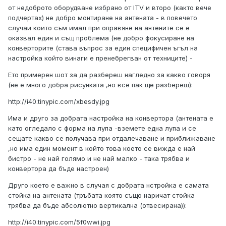
от недоброто оборудване избрано от ITV и второ (както вече
подчертах) не добро монтиране на антената - в повечето
случаи които съм имал при оправяне на антените се е
оказвал един и същ проблема (не добро фокусиране на
конверторите (става въпрос за един специфичен ъгъл на
настройка който винаги е пренебрегван от техниците) -
Ето примерен шот за да разбереш нагледно за какво говоря
(не е много добра рисунката ,но все пак ще разбереш):
http://i40.tinypic.com/xbesdy.jpg
Има и друго за добрата настройка на конвертора (антената е
като огледало с форма на лупа -вземете една лупа и се
сещате какво се получава при отдалечаване и приближаване
,но има един момент в който това което се вижда е най
бистро - не най голямо и не най малко - така трябва и
конвертора да бъде настроен)
Друго което е важно в случая с добрата нстройка е самата
стойка на антената (тръбата която също наричат стойка
трябва да бъде абсолютно вертикална (отвесирана)):
http://i40.tinypic.com/5f0wwi.jpg