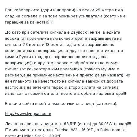
При кабеларките (дори и цифрови) на всеки 25 метра има
спад на сигнала и за това монтират усилватели (което не е
гаранция за качество)!!!
До като при сателита сигнала е двупосочен т.е. в едната
посока (от приемника към конвертора) е захранванета на
сигнала (13 волта и 18 волта - едното е захранване по
хоризонталната поляризация ,а другото е по вертикалната
(има и Руски стандарт захранване по лява и дясна
поляризация)) и другата посока е обработката на самия
сигнал (от конвертора към приемника (точното му има е
ресивер,а не приемник както вече е прието да му казват)) ,но
най главното за качеството на сигнала зависи от добрата
настройка на антената първо и второ силата на сигнала
излъчван от самия сателит който е в орбита над екватора!!!
Ето ви и сайта в който има всички спътници (сателити):
http://www.lyngsat.com/
Лично аз ловя спътниците от 68.5°E (изток) до 30.0°W (запад)!!!
ITV излъчват от сателит Eutelsat W2 - 16.0°E , а Bulsatcom от
сателит Hellas Sat 2 - 39.0°E