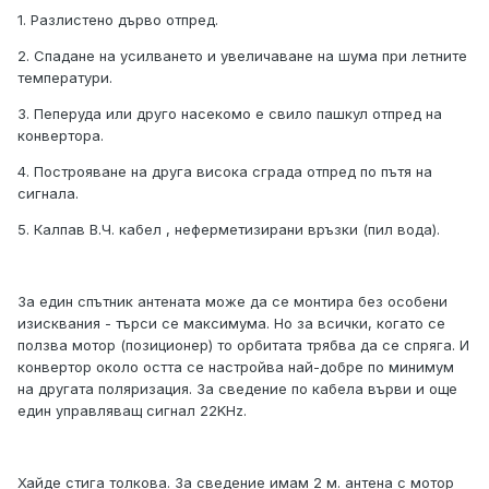
1. Разлистено дърво отпред.
2. Спадане на усилването и увеличаване на шума при летните
температури.
3. Пеперуда или друго насекомо е свило пашкул отпред на
конвертора.
4. Построяване на друга висока сграда отпред по пътя на
сигнала.
5. Калпав В.Ч. кабел , неферметизирани връзки (пил вода).
За един спътник антената може да се монтира без особени
изисквания - търси се максимума. Но за всички, когато се
ползва мотор (позиционер) то орбитата трябва да се спряга. И
конвертор около остта се настройва най-добре по минимум
на другата поляризация. За сведение по кабела върви и още
един управляващ сигнал 22KHz.
Хайде стига толкова. За сведение имам 2 м. антена с мотор