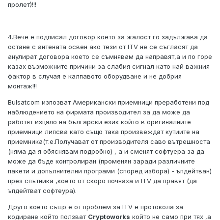
пролет)!!!
4.Вече е подписал договор което за жалост го задължава да
остане с антената освен ако тези от ITV не се съгласят да
анулират договора което се съмнявам да направят,а и по горе
казах възможните причини за слабия сигнал като най важния
фактор в случая е калпавото оборудване и не добрия
монтаж!!!
Bulsatcom изпозват Американски приемници преработени под
наблюдението на фирмата производител за да може да
работят изцяло на български език който в оригиналните
приемници липсва като също така произвеждат кутиите на
приемника(т.е.Получават от производителя саво вътрешноста
(няма да я обяснявам подробно) , а и сменят софтуера за да
може да бъде контролиран (променян заради различните
пакети и допълнителни програми (според избора) - ъпдейтван)
през спътника ,което от скоро почнаха и ITV да правят (да
ъпдейтват софтеура).
Друго което също е от проблем за ITV е протокола за
кодиране който ползват
Cryptoworks
който не само при тях ,а