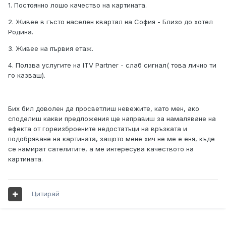
1. Постоянно лошо качество на картината.
2. Живее в гъсто населен квартал на София - Близо до хотел
Родина.
3. Живее на първия етаж.
4. Ползва услугите на ITV Partner - слаб сигнал( това лично ти
го казваш).
Бих бил доволен да просветлиш невежите, като мен, ако
споделиш какви предложения ще направиш за намаляване на
ефекта от гореизброените недостатъци на връзката и
подобряване на картината, защото мене хич не ме е еня, къде
се намират сателитите, а ме интересува качеството на
картината.
Цитирай