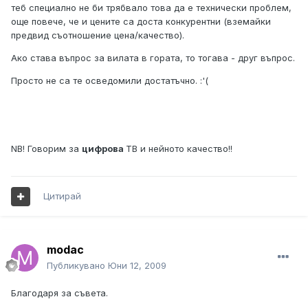
теб специално не би трябвало това да е технически проблем,
още повече, че и цените са доста конкурентни (вземайки
предвид съотношение цена/качество).
Ако става въпрос за вилата в гората, то тогава - друг въпрос.
Просто не са те осведомили достатъчно. :'(
NB! Говорим за
цифрова
ТВ и нейното качество!!
Цитирай
modac
Публикувано
Юни 12, 2009
Благодаря за съвета.