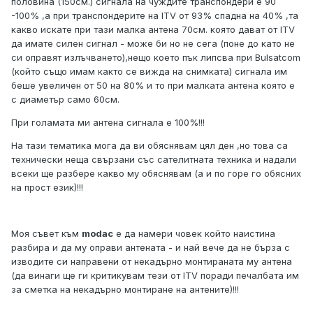
половина (150см.) сигнала на чуждите транспондери е 90
-100% ,а при транспондерите на ITV от 93% спадна на 40% ,та
какво искате при тази малка антена 70см. която дават от ITV
да имате силен сигнал - може би но не сега (поне до като не
си оправят излъчването),нещо което пък липсва при Bulsatcom
(който също имам както се вижда на снимката) сигнала им
беше увеличен от 50 на 80% и то при малката антена която е
с диаметър само 60см.
При голамата ми антена сигнала е 100%!!!
На тази тематика мога да ви обяснявам цял ден ,но това са
технически неща свързани със сателитната техника и надали
всеки ще разбере какво му обяснявам (а и по горе го обясних
на прост език)!!!
Моя съвет към
modac
е да намери човек който наистина
разбира и да му оправи антената - и най вече да не бърза с
изводите си направени от некадърно монтираната му антена
(да винаги ще ги критикувам тези от ITV поради печалбата им
за сметка на некадърно монтиране на антените)!!!