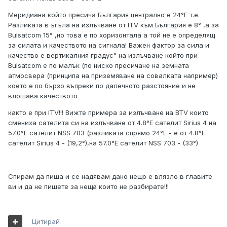
Меридиана който пресича България централно е 24°Е т.е.
Разликата в ъгъла на излъчване от ITV към България е 8° ,а за
Bulsatcom 15° ,но това е по хоризонтала а той не е определящ
за силата и качеството на сигнала! Важен фактор за сила и
качество е вертикалния градус° на излъчване който при
Bulsatcom е по малък (по ниско пресичане на земната
атмосвера (принципа на приземяване на совалката например)
което е по бързо въпреки по далечното разстояние и не
влошава качеството
както е при ITV!!! Вижте примера за излъчване на BTV които
смениха сателита си на излъчване от 4.8°E сателит Sirius 4 на
57.0°E сателит NSS 703 (разликата спрямо 24°Е - е от 4.8°E
сателит Sirius 4 - (19,2°),на 57.0°E сателит NSS 703 - (33°)
Спирам да пиша и се надявам дано нещо е влязло в главите
ви и да не пишете за неща които не разбирате!!!
Цитирай