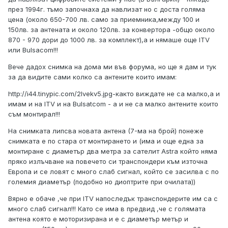
през 1994г. тъмо започнаха да навлизат но с доста голяма
цена (около 650-700 лв. само за приемника,между 100 и
150лв. за антената и около 120лв. за конвертора -общо около
870 - 970 дори до 1000 лв. за комплект),а и нямаше още ITV
или Bulsacom!!!
Вече дадох снимка на дома ми във форума, но ще я дам и тук
за да видите сами колко са антените които имам:
http://i44.tinypic.com/2lvekv5.jpg
-както виждате не са малко,а и
имам и на ITV и на Bulsatcom - а и не са малко антените които
съм монтирал!!!
На снимката липсва новата антена (7-ма на брой) понеже
снимката е по стара от монтирането и (има и още една за
монтиране с диаметър два метра за сателит Astra който няма
пряко излъчване на повечето си транспондери към източна
Европа и се ловят с много слаб сигнал, който се засилва с по
големия диаметър (подобно но диоптрите при очилата))
Вярно е обаче ,че при ITV напоследък транспондерите им са с
много слаб сигнал!!! Като се има в предвид ,че с голямата
антена която е моторизирана и е с диаметър метър и