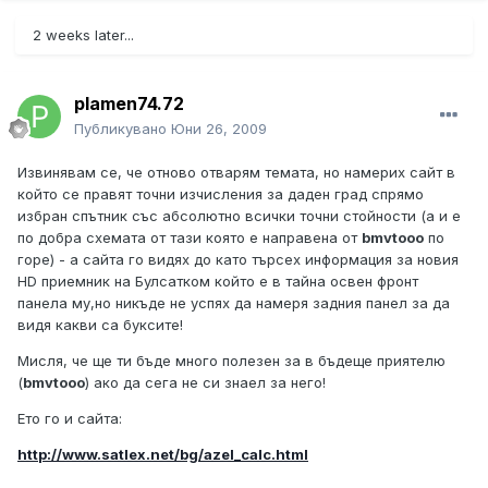
2 weeks later...
plamen74.72
Публикувано
Юни 26, 2009
Извинявам се, че отново отварям темата, но намерих сайт в
който се правят точни изчисления за даден град спрямо
избран спътник със абсолютно всички точни стойности (а и е
по добра схемата от тази която е направена от
bmvtooo
по
горе) - а сайта го видях до като търсех информация за новия
HD приемник на Булсатком който е в тайна освен фронт
панела му,но никъде не успях да намеря задния панел за да
видя какви са буксите!
Мисля, че ще ти бъде много полезен за в бъдеще приятелю
(
bmvtooo
) ако да сега не си знаел за него!
Ето го и сайта:
http://www.satlex.net/bg/azel_calc.html