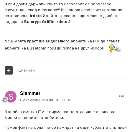
и при други държави които го използват се забелязва
значителен спад в сигнала!!! Bulsatcom използват протокола
за кодиране
Irdeto 2
който от скоро е променен с двойно
кодиране
Bulcrypt Griffin Irdeto 2
!!!
п.с.В моята практика видях много абонати на ITV да стават
абонати на Bulsatcom поради липса на друг избор!!!
Цитирай
Slammer
Публикувано
Юни 16, 2009
В крайна сметка ITV е фирма, която отдавна е спряла да
мисли за своите потребители.
Тъжен факт на фона, че се намират на един хубавите спътници