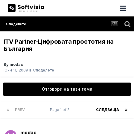
Споделете
ITV Partner-Цифровата простотия на
България
By
modac
Юни 11, 2009
в
Споделете
Отговори на тази тема
PREV
Page 1 of 2
СЛЕДВАЩА
modac