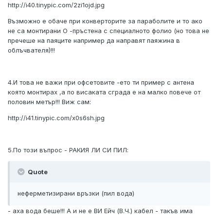
http://i40.tinypic.com/2zi1ojd.jpg
Възможно е обаче при конверторите за параболите и то ако
не са монтирани О -пръстена с специалното фолио (но това не
пречеше на паяците например да направят паяжина в
облъчвателя)!!!
4.И това не важи при офсетовите -ето ти пример с антена
която монтирах ,а по висаката сграда е на малко повече от
половин метър!!! Виж сам:
http://i41.tinypic.com/x0s6sh.jpg
5.По този въпрос - РАКИЯ ЛИ СИ ПИЛ:
Quote
неферметизирани връзки (пил вода)
- аха вода беше!!! А и не е ВИ Ейч (В.Ч.) кабел - такъв има