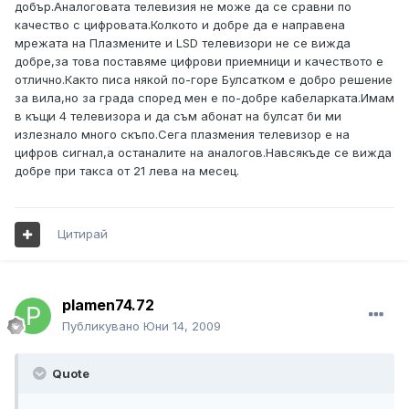
добър.Аналоговата телевизия не може да се сравни по
качество с цифровата.Колкото и добре да е направена
мрежата на Плазмените и LSD телевизори не се вижда
добре,за това поставяме цифрови приемници и качеството е
отлично.Както писа някой по-горе Булсатком е добро решение
за вила,но за града според мен е по-добре кабеларката.Имам
в къщи 4 телевизора и да съм абонат на булсат би ми
излезнало много скъпо.Сега плазмения телевизор е на
цифров сигнал,а останалите на аналогов.Навсякъде се вижда
добре при такса от 21 лева на месец.
Цитирай
plamen74.72
Публикувано
Юни 14, 2009
Quote