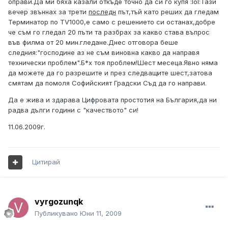
оправи.Да ми бяха казали откъде точно да си го купя :lol:Тази
вечер звъннах за трети
последн
път,тъй като реших да гледам
Терминатор по TV1000,е само с решението си останах,добре
че съм го гледал 20 пъти та разбрах за какво става въпрос
във филма от 20 мин.гледане.Днес отговора беше
следния:"господине аз не съм виновна какво да направя
технически проблем".Б*х тоя проблем!Шест месеца.Явно няма
да можете да го разрешите и през следващите шест,затова
смятам да помоля Софийският Градски Съд да го направи.
Да е жива и здарава Цифровата простотия на България,да ни
радва дълги години с "качеството" си!
11.06.2009г.
Цитирай
vyrgozunqk
Публикувано
Юни 11, 2009