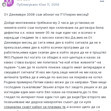
Публикувано
Юни 11, 2009
От Декември 2008 съм абонат на ITV(черен месец)!
Дойде монтажника-трябваха му 2 часа да установи,че
чинията която съм получил при сключване на договора била
дефектна о.к. нова чиния-30 лв още един час и всичко е
наред,ще гледаме тв с високо качество.Да,ама не.От
Декември месец до сега няма ден в който сигнала да не е
прекъсвал,няма ден в който всички програми да са
работели,няма един скапан ден в който звука да не е пръштял
ЯКО.Първия път когато се обадих в кол-центъра и казах за
какво става въпрос ме попитаха:"на кой етаж живеете"-на
първия-"о,ми да те колите понеже защото имат антирадари и
смущават сигнала".И кво ми пука,защо никой не ми каза,че
антената трябва да е някъде по-високо на покрива на хотел
Родина примерно.Питам какво може да се направи-"Еми нищо
господине съжалявам".Звънях втори път защото реших и аз да
изгледам един мач като бял човек на плазмата,да го бях
гледал по интернет поне един гол щях да видя.При второто ми
позвъняване ми дадоха невероятен съвет-да си купя
специален скарт кабел за плазмен тв
и всичко щяло да се