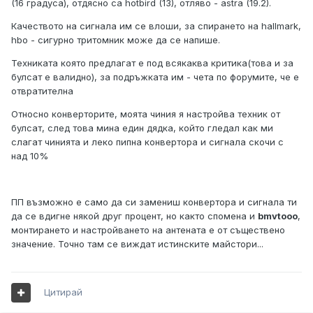
(16 градуса), отдясно са hotbird (13), отляво - astra (19.2).
Качеството на сигнала им се влоши, за спирането на hallmark,
hbo - сигурно тритомник може да се напише.
Техниката която предлагат е под всякаква критика(това и за
булсат е валидно), за подръжката им - чета по форумите, че е
отвратителна
Относно конверторите, моята чиния я настройва техник от
булсат, след това мина един дядка, който гледал как ми
слагат чинията и леко пипна конвертора и сигнала скочи с
над 10%
ПП възможно е само да си замениш конвертора и сигнала ти
да се вдигне някой друг процент, но както спомена и
bmvtooo
,
монтирането и настройването на антената е от съществено
значение. Точно там се виждат истинските майстори...
Цитирай