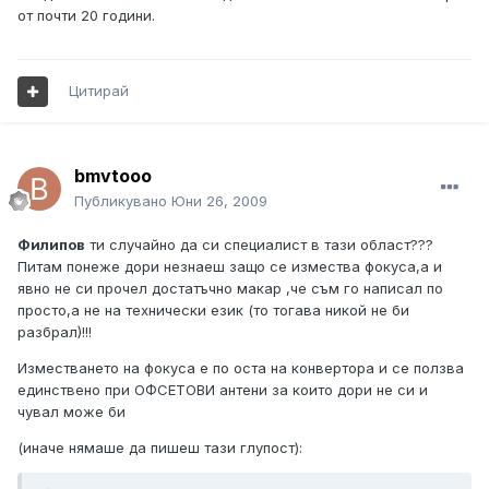
от почти 20 години.
Цитирай
bmvtooo
Публикувано
Юни 26, 2009
Филипов
ти случайно да си специалист в тази област???
Питам понеже дори незнаеш защо се измества фокуса,а и
явно не си прочел достатъчно макар ,че съм го написал по
просто,а не на технически език (то тогава никой не би
разбрал)!!!
Изместването на фокуса е по оста на конвертора и се ползва
единствено при ОФСЕТОВИ антени за които дори не си и
чувал може би
(иначе нямаше да пишеш тази глупост):