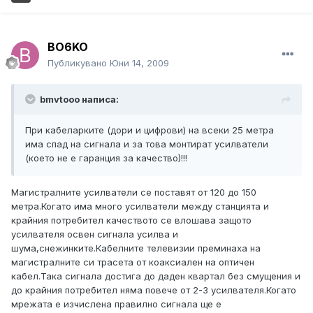
BO6KO
Публикувано
Юни 14, 2009
bmvtooo написа:
При кабеларките (дори и цифрови) на всеки 25 метра
има спад на сигнала и за това монтират усилватели
(което не е гаранция за качество)!!!
Магистралните усилватели се поставят от 120 до 150
метра.Когато има много усилватели между станцията и
крайния потребител качеството се влошава защото
усилвателя освен сигнала усилва и
шума,снежинките.Кабелните телевизии преминаха на
магистралните си трасета от коаксиален на оптичен
кабел.Така сигнала достига до даден квартал без смущения и
до крайния потребител няма повече от 2-3 усилвателя.Когато
мрежата е изчислена правилно сигнала ще е