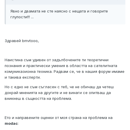
Явно и двамата не сте наясно с нещата и говорите
глупости!!! ...
Здравей bmvtooo,
Наистина съм удивен от задълбочените ти теоретични
познания и практически умения в областта на сателитната
комуниказионна техника. Радвам се, че в нашия форум имаме
и такива експерти.
Но с едно не съм съгласен с теб, че не обичаш да четеш
докрай мненията на другите и не винаги се опитваш да
вникнеш в същността на проблема.
Ето и направените оценки от моя страна на проблема на
modac
: