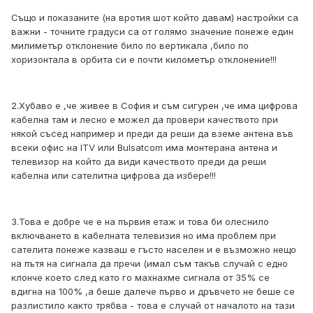
Също и показаните (на вротия шот който давам) настройки са
важни - точните градуси са от голямо значение понеже един
милиметър отклонение било по вертикала ,било по
хоризонтала в орбита си е почти километър отклонение!!!
2.Хубаво е ,че живее в София и съм сигурен ,че има цифрова
кабелна там и лесно е можел да провери качеството при
някой съсед например и преди да реши да вземе антена във
всеки офис на ITV или Bulsatcom има монтерана антена и
телевизор на който да види качеството преди да реши
кабелна или сателитна цифрова да избере!!!
3.Това е добре че е на първия етаж и това би олеснило
включването в кабелната телевизия но има проблем при
сателита понеже казваш е гъсто населен и е възможно нещо
на пътя на сигнала да пречи (имал съм такъв случай с едно
клонче което след като го махнахме сигнала от 35% се
вдигна на 100% ,а беше далече първо и дръвчето не беше се
разлистило както трябва - това е случай от началото на тази