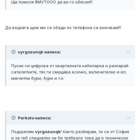
Ще помоля BMVTOOO да ви го обясни!!!
Да веднага щом ми се обади по телефона се вкючвам!!!
vyrgozunqk написа:
Пусни си цифрова от кварталната кабеларка и разкарай
сателитките, тях ги смущава всичко, включително и ел.
магнитни бури, бури и т.н.
Perkoto написа:
Подкрепям
vyrgozunqk
! Както разбирам, ти си от София
и за теб специално не би трябвало това да е технически