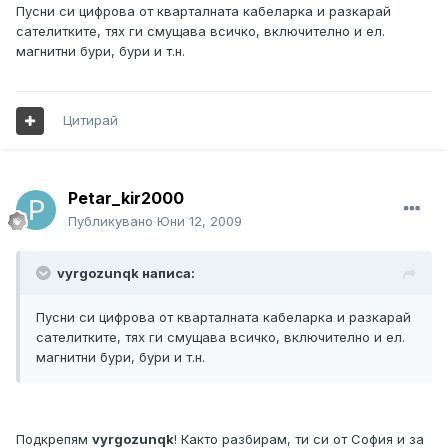
Пусни си цифрова от кварталната кабеларка и разкарай
сателитките, тях ги смущава всичко, включително и ел.
магнитни бури, бури и т.н.
Цитирай
Petar_kir2000
Публикувано
Юни 12, 2009
vyrgozunqk написа:
Пусни си цифрова от кварталната кабеларка и разкарай
сателитките, тях ги смущава всичко, включително и ел.
магнитни бури, бури и т.н.
Подкрепям
vyrgozunqk
! Както разбирам, ти си от София и за