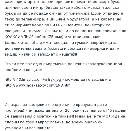
само при старите телевизори които нямат евро скарт букса
или чинчове и им трябваше такъв кабел с мъжка и женска
букса за да се подаде сигнал от приемника (дори от видео е
така) до телевизора, а Ви Ейч е модулатора ,а не кабела ,но
си го наричат кабел за Ви Ейч!!! Новите F-конектори са
специални - с гумен О-пръстен и са по плътни при завиване на
КОАКСИАЛНИЯ кабел (75 ома) с четири изолации
(задължително) а и имат специални гумени накрайници за
допълнителна защита (можеш и сам да ги намериш и да ги
видиш - нали си заподнат с нещата)!!!
Ето ти все пак едно съвременно решение (заводско) за твоя
проблем с паяците:
http://i43.tinypic.com/vrfryx.jpg
- можеш да го видиш и в
http://www.mca-sat-tv.com/LNB.htm
И накрая за сведение (понеже си го пропуснал да го
прочетеш) - ти имаш антена от 20 години ,а пък аз от 15 години
се занимавам с монтаж на такива!!! И най вече те МОЛЯ да не
спорим по този въпрос повече, но вземи малко си
усъвремени познанията!!!