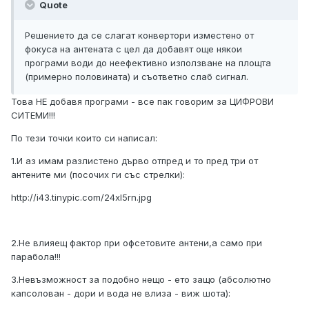
Quote
Решението да се слагат конвертори изместено от
фокуса на антената с цел да добавят още някои
програми води до неефективно използване на площта
(примерно половината) и съответно слаб сигнал.
Това НЕ добавя програми - все пак говорим за ЦИФРОВИ
СИТЕМИ!!!
По тези точки които си написал:
1.И аз имам разлистено дърво отпред и то пред три от
антените ми (посочих ги със стрелки):
http://i43.tinypic.com/24xl5rn.jpg
2.Не влияещ фактор при офсетовите антени,а само при
парабола!!!
3.Невъзможност за подобно нещо - ето защо (абсолютно
капсолован - дори и вода не влиза - виж шота):