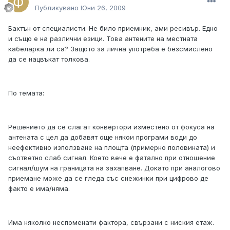
Публикувано
Юни 26, 2009
Бахтън от специалисти. Не било приемник, ами ресивър. Едно
и също е на различни езици. Това антените на местната
кабеларка ли са? Защото за лична употреба е безсмислено
да се нацвъкат толкова.
По темата:
Решението да се слагат конвертори изместено от фокуса на
антената с цел да добавят още някои програми води до
неефективно използване на площта (примерно половината) и
съответно слаб сигнал. Което вече е фатално при отношение
сигнал/шум на границата на захапване. Докато при аналогово
приемане може да се гледа със снежинки при цифрово де
факто е има/няма.
Има няколко неспоменати фактора, свързани с ниския етаж.