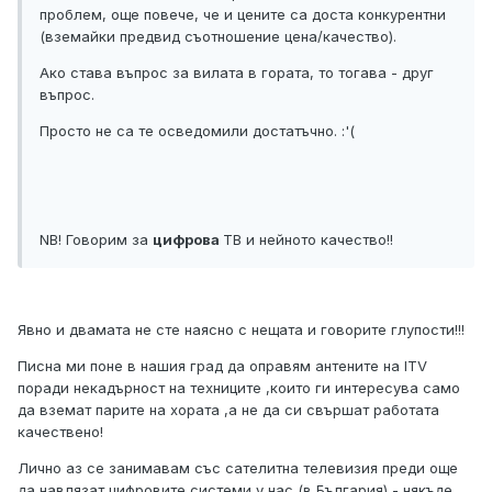
проблем, още повече, че и цените са доста конкурентни
(вземайки предвид съотношение цена/качество).
Ако става въпрос за вилата в гората, то тогава - друг
въпрос.
Просто не са те осведомили достатъчно. :'(
NB! Говорим за
цифрова
ТВ и нейното качество!!
Явно и двамата не сте наясно с нещата и говорите глупости!!!
Писна ми поне в нашия град да оправям антените на ITV
поради некадърност на техниците ,които ги интересува само
да вземат парите на хората ,а не да си свършат работата
качествено!
Лично аз се занимавам със сателитна телевизия преди още
да навлязат цифровите системи у нас (в България) - някъде