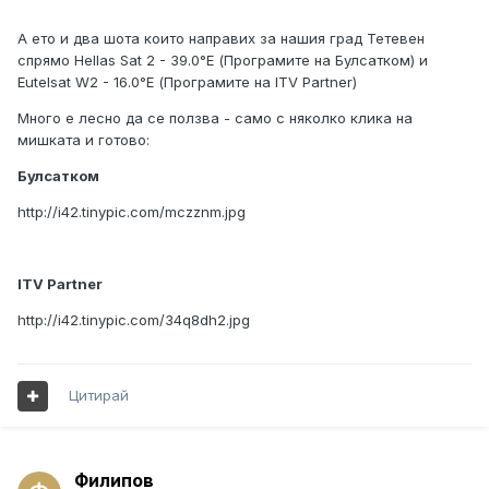
А ето и два шота които направих за нашия град Тетевен
спрямо Hellas Sat 2 - 39.0°E (Програмите на Булсатком) и
Eutelsat W2 - 16.0°E (Програмите на ITV Partner)
Много е лесно да се ползва - само с няколко клика на
мишката и готово:
Булсатком
http://i42.tinypic.com/mczznm.jpg
ITV Partner
http://i42.tinypic.com/34q8dh2.jpg
Цитирай
Филипов