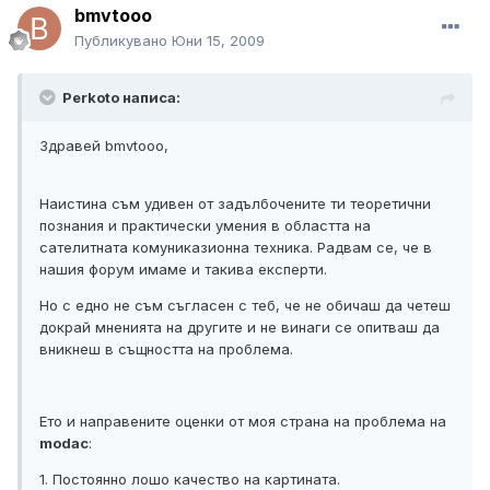
bmvtooo
Публикувано
Юни 15, 2009
Perkoto написа:
Здравей bmvtooo,
Наистина съм удивен от задълбочените ти теоретични
познания и практически умения в областта на
сателитната комуниказионна техника. Радвам се, че в
нашия форум имаме и такива експерти.
Но с едно не съм съгласен с теб, че не обичаш да четеш
докрай мненията на другите и не винаги се опитваш да
вникнеш в същността на проблема.
Ето и направените оценки от моя страна на проблема на
modac
:
1. Постоянно лошо качество на картината.