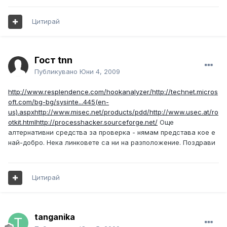
Цитирай
Гост tnn
Публикувано
Юни 4, 2009
http://www.resplendence.com/hookanalyzer/
http://technet.micros
oft.com/bg-bg/sysinte...445(en-
us).aspx
http://www.misec.net/products/pdd/
http://www.usec.at/ro
otkit.html
http://processhacker.sourceforge.net/
Още
алтернативни средства за проверка - нямам представа кое е
най-добро. Нека линковете са ни на разположение. Поздрави
Цитирай
tanganika