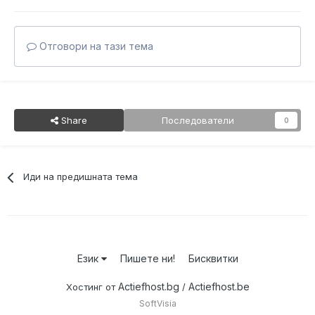
Отговори на тази тема
Share
Последователи
0
Иди на предишната тема
Език
Пишете ни!
Бисквитки
Actiefhost.bg
Actiefhost.be
Хостинг от
/
SoftVisia