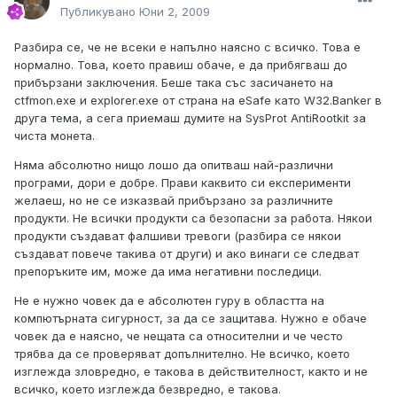
Публикувано
Юни 2, 2009
Разбира се, че не всеки е напълно наясно с всичко. Това е
нормално. Това, което правиш обаче, е да прибягваш до
прибързани заключения. Беше така със засичането на
ctfmon.exe и explorer.exe от страна на eSafe като W32.Banker в
друга тема, а сега приемаш думите на SysProt AntiRootkit за
чиста монета.
Няма абсолютно нищо лошо да опитваш най-различни
програми, дори е добре. Прави каквито си експерименти
желаеш, но не се изказвай прибързано за различните
продукти. Не всички продукти са безопасни за работа. Някои
продукти създават фалшиви тревоги (разбира се някои
създават повече такива от други) и ако винаги се следват
препоръките им, може да има негативни последици.
Не е нужно човек да е абсолютен гуру в областта на
компютърната сигурност, за да се защитава. Нужно е обаче
човек да е наясно, че нещата са относителни и че често
трябва да се проверяват допълнително. Не всичко, което
изглежда зловредно, е такова в действителност, както и не
всичко, което изглежда безвредно, е такова.