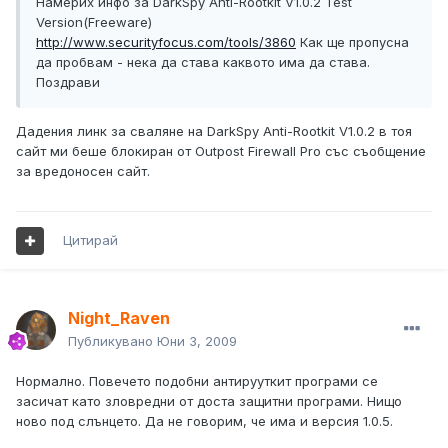
Намерих инфо за DarkSpy Anti-Rootkit V1.0.2 Test
Version(Freeware)
http://www.securityfocus.com/tools/3860
Как ще пропусна
да пробвам - нека да става каквото има да става.
Поздрави
Дадения линк за сваляне на DarkSpy Anti-Rootkit V1.0.2 в тоя
сайт ми беше блокиран от Outpost Firewall Pro със съобщение
за вредоносен сайт.
Цитирай
Night_Raven
Публикувано
Юни 3, 2009
Нормално. Повечето подобни антирууткит програми се
засичат като зловредни от доста защитни програми. Нищо
ново под слънцето. Да не говорим, че има и версия 1.0.5.