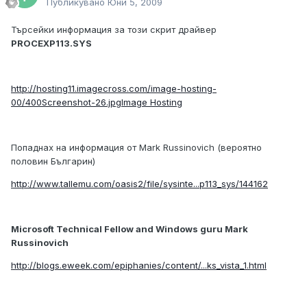
Публикувано
Юни 5, 2009
Търсейки информация за този скрит драйвер
PROCEXP113.SYS
http://hosting11.imagecross.com/image-hosting-
00/400Screenshot-26.jpg
Image Hosting
Попаднах на информация от Mark Russinovich (вероятно
половин Българин)
http://www.tallemu.com/oasis2/file/sysinte...p113_sys/144162
Microsoft Technical Fellow and Windows guru Mark
Russinovich
http://blogs.eweek.com/epiphanies/content/...ks_vista_1.html