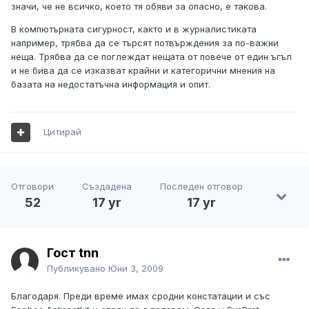
значи, че не всичко, което тя обяви за опасно, е такова.
В компютърната сигурност, както и в журналистиката
например, трябва да се търсят потвърждения за по-важни
неща. Трябва да се поглеждат нещата от повече от един ъгъл
и не бива да се изказват крайни и категорични мнения на
базата на недостатъчна информация и опит.
Цитирай
Отговори
Създадена
Последен отговор
52
17 yr
17 yr
Гост tnn
Публикувано
Юни 3, 2009
Благодаря. Преди време имах сродни констатации и със