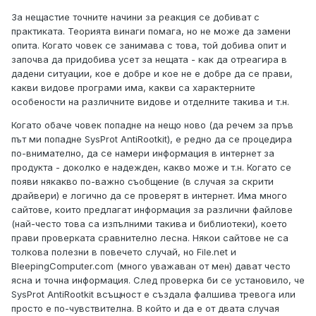
За нещастие точните начини за реакция се добиват с
практиката. Теорията винаги помага, но не може да замени
опита. Когато човек се занимава с това, той добива опит и
започва да придобива усет за нещата - как да отреагира в
дадени ситуации, кое е добре и кое не е добре да се прави,
какви видове програми има, какви са характерните
особености на различните видове и отделните такива и т.н.
Когато обаче човек попадне на нещо ново (да речем за пръв
път ми попадне SysProt AntiRootkit), е редно да се процедира
по-внимателно, да се намери информация в интернет за
продукта - доколко е надежден, какво може и т.н. Когато се
появи някакво по-важно съобщение (в случая за скрити
драйвери) е логично да се проверят в интернет. Има много
сайтове, които предлагат информация за различни файлове
(най-често това са изпълними такива и библиотеки), което
прави проверката сравнително лесна. Някои сайтове не са
толкова полезни в повечето случай, но File.net и
BleepingComputer.com (много уважаван от мен) дават често
ясна и точна информация. След проверка би се установило, че
SysProt AntiRootkit всъщност е създала фалшива тревога или
просто е по-чувствителна. В който и да е от двата случая