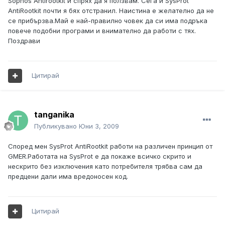
Sophos Antirootkit и спрях да я ползвам. Сега и SysProt
AntiRootkit почти я бях отстранил. Наистина е желателно да не
се прибързва.Май е най-правилно човек да си има подръка
повече подобни програми и внимателно да работи с тях.
Поздрави
Цитирай
tanganika
Публикувано
Юни 3, 2009
Според мен SysProt AntiRootkit работи на различен принцип от
GMER.Работата на SysProt е да покаже всичко скрито и
нескрито без изключения като потребителя трябва сам да
предцени дали има вредоносен код.
Цитирай