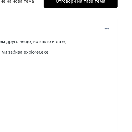
не на нова тема
Отговори на тази тема
ем друго нещо, но както и да е,
ми забива explorer.exe.