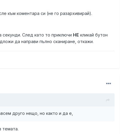
сле към коментара си (не го разархивирай).
за секунди. След като то приключи
НЕ
кликай бутон
едложи да направи пълно сканиране, откажи.
всем друго нещо, но както и да е,
в темата.