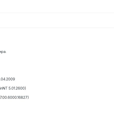
ира.
9.04.2009
inNT 5.01.2600)
 (7.00.6000.16827)