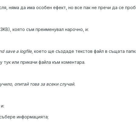
сля, няма да има особен ефект, но все пак не пречи да се пробв
13KB), която съм преименувал нарочно, и:
d save a logfile
, което ще създаде текстов файл в същата папк
 тук или прикачи файла към коментара.
учило, опитай това за всеки случай.
и:
а събере информацията;