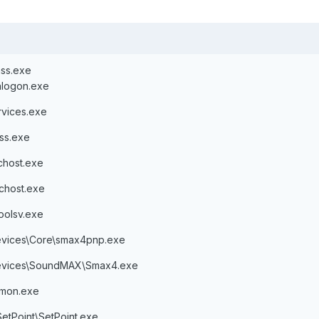
ss.exe
logon.exe
vices.exe
ss.exe
host.exe
chost.exe
olsv.exe
Devices\Core\smax4pnp.exe
Devices\SoundMAX\Smax4.exe
mon.exe
SetPoint\SetPoint.exe