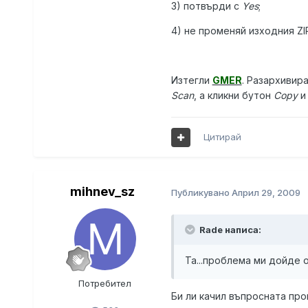
3) потвърди с
Yes
;
4) не променяй изходния ZI
Изтегли
GMER
. Разархивир
Scan
, а кликни бутон
Copy
и
Цитирай
mihnev_sz
Публикувано
Април 29, 2009
Rade написа:
Та...проблема ми дойде о
Потребител
Би ли качил въпросната пр