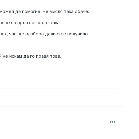
е можел да помогне. Не мисля така обаче.
поне на пръв поглед е така.
след час ще разбера дали се е получило.
 не искам да го правя това.