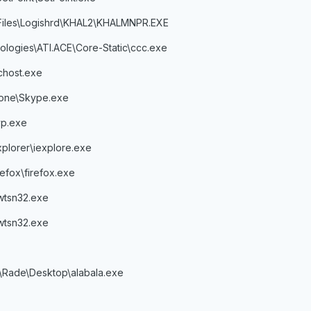
Files\Logishrd\KHAL2\KHALMNPR.EXE
ologies\ATI.ACE\Core-Static\ccc.exe
host.exe
hone\Skype.exe
p.exe
xplorer\iexplore.exe
refox\firefox.exe
tsn32.exe
tsn32.exe
\Rade\Desktop\alabala.exe