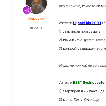
Ако е такова, каквото си ми
Модератор
Изтегли
HijackThis 1.99.1
(2
23.2k
1) стартирай програмата;
2) кликни
Do a system scan an
3) копирай съдържанието му
Нищо, че при теб не се е пол
Изтегли
ESET SysInspector
1) стартирай я и изчакай д
2) меню
File
->
Save Log
;