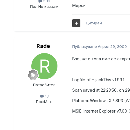
533
Мерси!
Пол:
Не казвам
Цитирай
Rade
Публикувано
Април 29, 2009
Взе, че с това име се старт
Logfile of HijackThis v1.99.1
Потребител
Scan saved at 22:23:50, on 2
13
Platform: Windows XP SP3 (W
Пол:
Мъж
MSIE: Internet Explorer v7.00