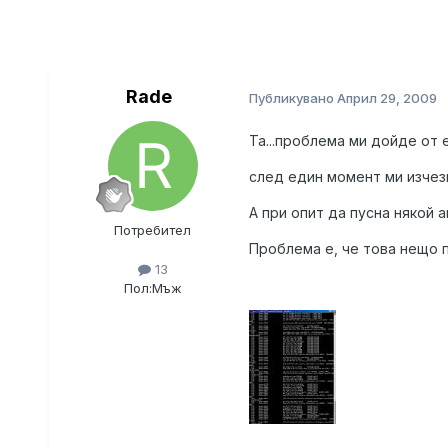
Rade
Публикувано
Април 29, 2009
Та...проблема ми дойде от 
след един момент ми изчезн
А при опит да пусна някой а
Потребител
Проблема е, че това нещо п
13
Пол:
Мъж