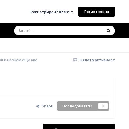
Регистрация
Регистриран? Влез!
it и незнам още кво..
Цялата активност
Share
Последователи
0