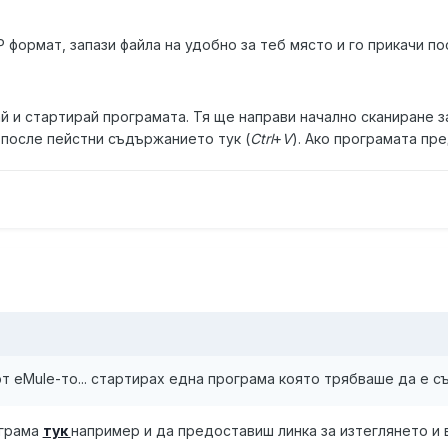
P формат, запази файла на удобно за теб място и го прикачи по
ай и стартирай програмата. Тя ще направи начално сканиране 
 после пейстни съдържанието тук (
Ctrl
+
V
). Ако програмата пр
т eMule-то... стартирах една програма която трябваше да е съ
ограма
тук
например и да предоставиш линка за изтеглянето и 