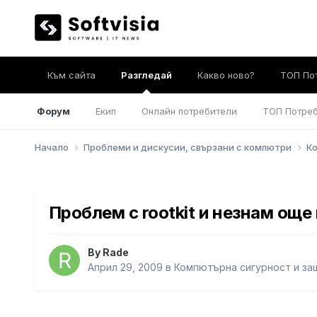
Към сайта
Разгледай
Какво ново?
ТОП По
Форум
Екип
Онлайн потребители
ТОП Потре
Начало
Проблеми и дискусии, свързани с компютри
Ко
Проблем с rootkit и незнам още 
By
Rade
Април 29, 2009
в
Компютърна сигурност и за