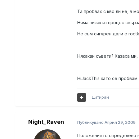
Та пробвах с кво ли не, в м
Няма никакъв процес свързан
Не съм сигурен дали е rootk
Някакви съвети? Казаха ми, 
HiJackThis като се пробвам д
Цитирай
Night_Raven
Публикувано
Април 29, 2009
Положението определено н