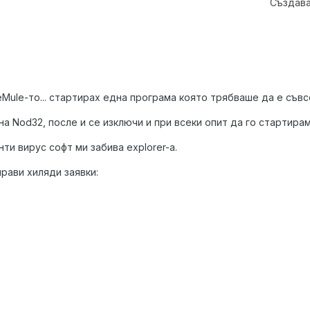
Създава
eMule-то... стартирах една програма която трябваше да е съвс
а Nod32, после и се изключи и при всеки опит да го стартирам 
нти вирус софт ми забива explorer-а.
рави хиляди заявки: