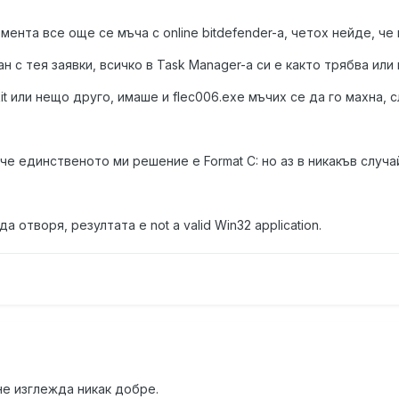
омента все още се мъча с online bitdefender-a, четох нейде, ч
 с тея заявки, всичко в Task Manager-a си е както трябва или 
it или нещо друго, имаше и flec006.exe мъчих се да го махна, 
че единственото ми решение е Format C: но аз в никакъв случай
а отворя, резултата е not a valid Win32 application.
е изглежда никак добре.