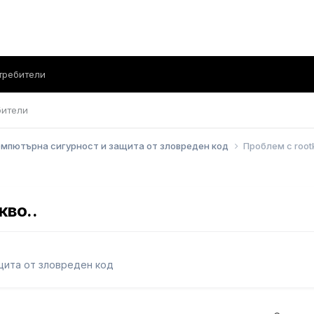
требители
бители
мпютърна сигурност и защита от зловреден код
Проблем с rootk
кво..
щита от зловреден код