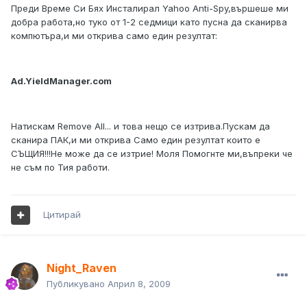
Преди Време Си Бях Инсталирал Yahoo Anti-Spy,вършеше ми
добра работа,но туко от 1-2 седмици като пусна да сканирва
компютъра,и ми открива само един резултат:
Ad.YieldManager.com
Натискам Remove All... и това нещо се изтрива.Пускам да
сканира ПАК,и ми открива Само един резултат които е
СЪЩИЯ!!!Не може да се изтрие! Моля Помогнте ми,въпреки че
не съм по Тия работи.
Цитирай
Night_Raven
Публикувано
Април 8, 2009