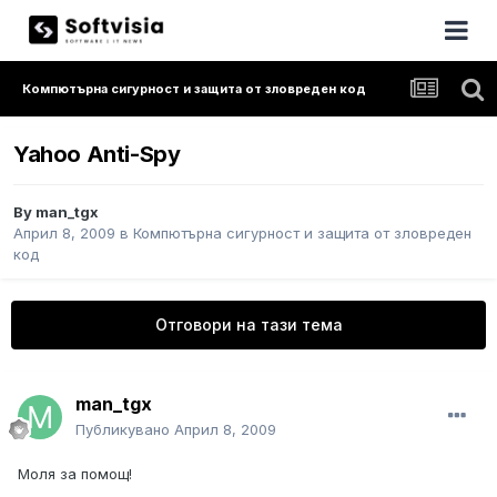
Компютърна сигурност и защита от зловреден код
Yahoo Anti-Spy
By
man_tgx
Април 8, 2009
в
Компютърна сигурност и защита от зловреден
код
Отговори на тази тема
man_tgx
Публикувано
Април 8, 2009
Моля за помощ!