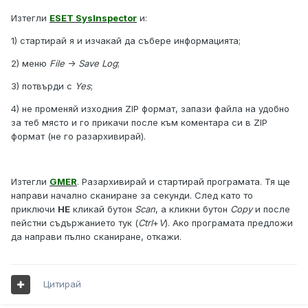
Изтегли
ESET SysInspector
и:
1) стартирай я и изчакай да събере информацията;
2) меню
File
->
Save Log
;
3) потвърди с
Yes
;
4) не променяй изходния ZIP формат, запази файла на удобно
за теб място и го прикачи после към коментара си в ZIP
формат (не го разархивирай).
Изтегли
GMER
. Разархивирай и стартирай програмата. Тя ще
направи начално сканиране за секунди. След като то
приключи
НЕ
кликай бутон
Scan
, а кликни бутон
Copy
и после
пейстни съдържанието тук (
Ctrl
+
V
). Ако програмата предложи
да направи пълно сканиране, откажи.
Цитирай