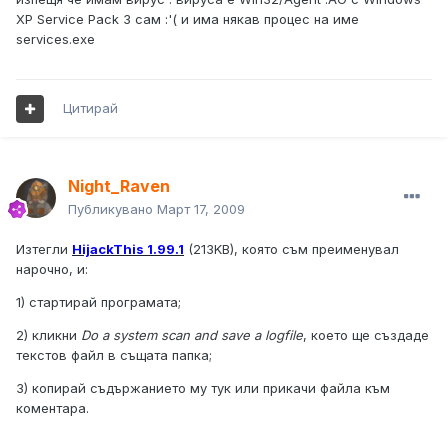
XP Service Pack 3 сам :'( и има някав процес на име
services.exe
Цитирай
Night_Raven
Публикувано
Март 17, 2009
Изтегли
HijackThis 1.99.1
(213KB), която съм преименувал
нарочно, и:
1) стартирай програмата;
2) кликни
Do a system scan and save a logfile
, което ще създаде
текстов файл в същата папка;
3) копирай съдържанието му тук или прикачи файла към
коментара.