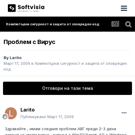
Компютърна сигурност и защита от зловреден код
Проблем с Вирус
By
Larito
Март 17, 2009
в
Компютърна сигурност и защита от зловреден
код
Отговори на тази тема
Larito
Публикувано
Март 17, 2009
Здравейте , имам следния проблем АВГ преди 2-3 дена
изпещя че имам вирус : вируса е Win32/Agent .AO с Windows