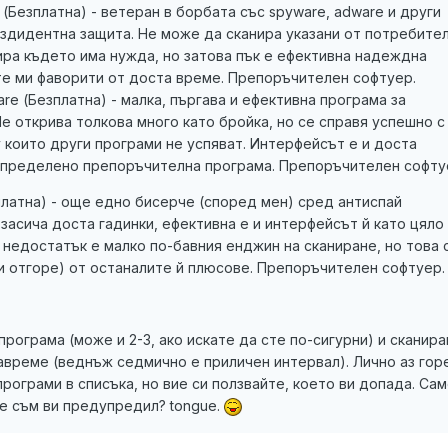
y (Безплатна) - ветеран в борбата със spyware, adware и други
ездидентна защита. Не може да сканира указани от потребите
нира където има нужда, но затова пък е ефективна надеждна
те ми фаворити от доста време. Препоръчителен софтуер.
ware (Безплатна) - малка, пъргава и ефективна програма за
Не открива толкова много като бройка, но се справя успешно с
 които други програми не успяват. Интерфейсът е и доста
 Определено препоръчителна програма. Препоръчителен софту
платна) - още едно бисерче (според мен) сред антиспай
засича доста гадинки, ефективна е и интерфейсът й като цяло
 недостатък е малко по-бавния енджин на сканиране, но това 
и отгоре) от останалите й плюсове. Препоръчителен софтуер.
рограма (може и 2-3, ако искате да сте по-сигурни) и сканир
авреме (веднъж седмично е приличен интервал). Лично аз го
рограми в списъка, но вие си ползвайте, което ви допада. Са
не съм ви предупредил? tongue.