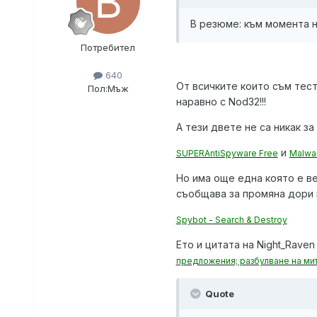
В резюме: към момента на
Потребител
640
От всичките които съм тест
Пол:
Мъж
наравно с Nod32!!!
А тези двете не са никак за
и
SUPERAntiSpyware Free
Malwar
Но има още една която е ве
съобщава за промяна дори и
Spybot - Search & Destroy
Ето и цитата на Night_Raven
предложения; разбулване на ми
Quote