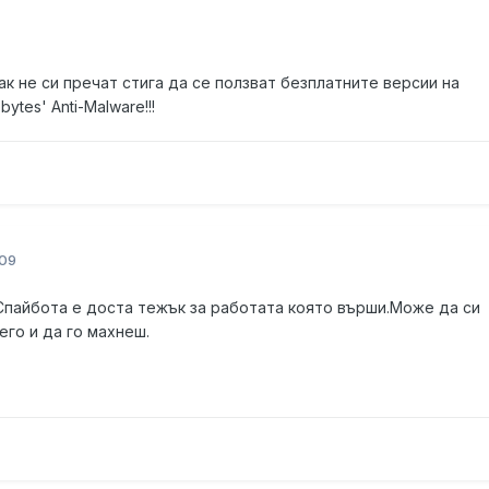
как не си пречат стига да се ползват безплатните версии на
tes' Anti-Malware!!!
09
 Спайбота е доста тежък за работата която върши.Може да си
го и да го махнеш.