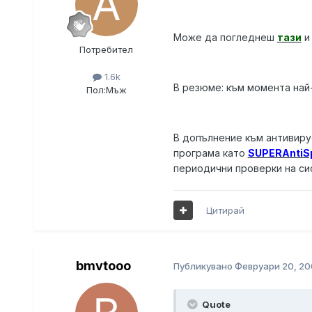
Може да погледнеш
тази
Потребител
1.6k
В резюме: към момента най
Пол:
Мъж
В допълнение към антивир
програма като
SUPERAntiS
периодични проверки на си
Цитирай
bmvtooo
Публикувано
Февруари 20, 20
Quote