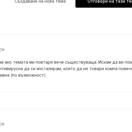
Създаване на нова тема
Отговори на тази т
09
м ако темата ми повтаря вече съществуваща. Искам да ви по
антивирусна да си инсталирам, която да не товари компа повеч
ктивна (по възможност).
09