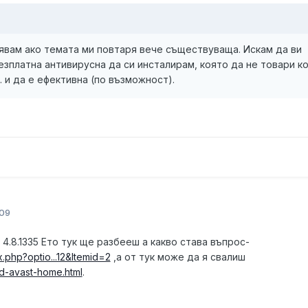
явам ако темата ми повтаря вече съществуваща. Искам да ви
безплатна антивирусна да си инсталирам, която да не товари к
.. и да е ефективна (по възможност).
09
4.8.1335 Ето тук ще разбееш а какво става въпрос-
x.php?optio...12&Itemid=2
,а от тук може да я свалиш
d-avast-home.html
.