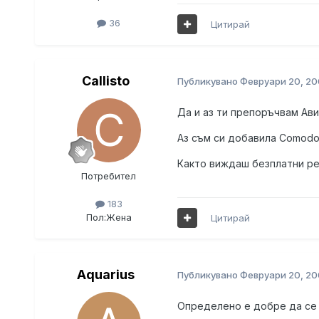
36
Цитирай
Callisto
Публикувано
Февруари 20, 20
Да и аз ти препоръчвам Ави
Аз съм си добавила Comodo 
Както виждаш безплатни ре
Потребител
183
Пол:
Жена
Цитирай
Aquarius
Публикувано
Февруари 20, 20
Определено е добре да се 