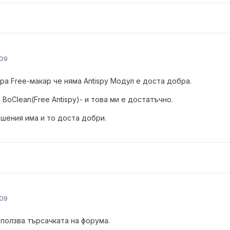
09
ра Free-макар че няма Antispy Модул е доста добра.
BoClean(Free Antispy)- и това ми е достатъчно.
шения има и то доста добри.
09
ползва търсачката на форума.