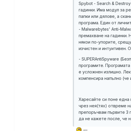
Spybot - Search & Destro
гадинки. Има модул за р
папки или дялове, а ска
програма. Един от лични
- Malwarebytes' Anti-Mal
премахване на гадинки. 
някои по-упорите, срещу
изчистен и интуитивен.
- SUPERAntiSpyware (Без
програмите. Програмата 
е усложнен излишно. Лек
компенсира напълно (че 
Харесайте си поне една п
чрез нея(тях) отвреме н
препоръчвам първите 3 п
да не кажете после, че 