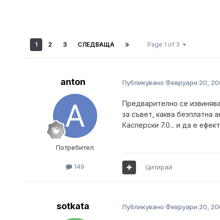
1
2
3
СЛЕДВАЩА
Page 1 of 3
anton
Публикувано
Февруари 20, 20
Предварително се извинява
за съвет, каква безплатна 
Касперски 7.0... и да е ефе
Потребител
149
Цитирай
sotkata
Публикувано
Февруари 20, 20