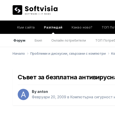
Към сайта
Разгледай
Какво ново?
ТОП По
Форум
Екип
Онлайн потребители
ТОП Потре
Начало
Проблеми и дискусии, свързани с компютри
Ко
Съвет за безплатна антивирусн
By
anton
Февруари 20, 2009
в
Компютърна сигурност и