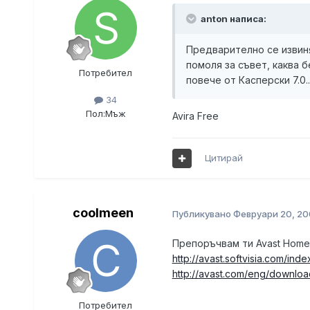
anton написа:
Предварително се извин
помоля за съвет, каква 
Потребител
повече от Касперски 7.0.
34
Пол:
Мъж
Avira Free
Цитирай
coolmeen
Публикувано
Февруари 20, 20
Препоръчвам ти Avast Home 
http://avast.softvisia.com/inde
http://avast.com/eng/downloa
Потребител