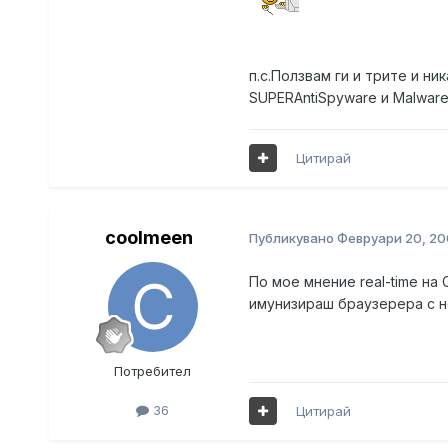
п.с.Ползвам ги и трите и ни
SUPERAntiSpyware и Malwareby
Цитирай
coolmeen
Публикувано
Февруари 20, 20
По мое мнение real-time на
имунизираш браузерера с не
Потребител
36
Цитирай