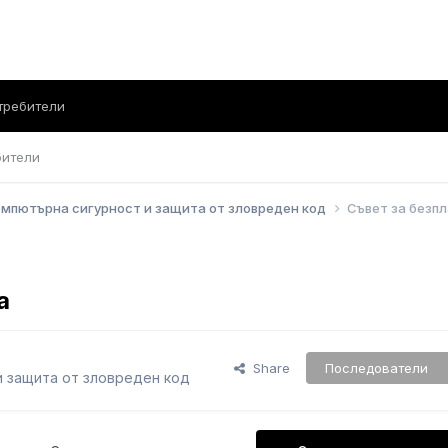
требители
бители
мпютърна сигурност и защита от зловреден код
Съвет за безп
а
Share
Последователи
 защита от зловреден код