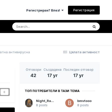
Регистрация
Регистриран? Влез!
латна антивирусна
Цялата активност
Отговори
Създадена
Последен отговор
42
17 yr
17 yr
ТОП ПОТРЕБИТЕЛИ В ТАЗИ ТЕМА
0
Night_Raven
bmvtooo
8 posts
8 posts