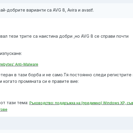
й-добрите варианти са AVG 8, Avira и avast!.
вал тези трите са наистина добри ,но AVG 8 се справи почти
 изпускане:
ebytes' Anti-Malware
теран в тази борба и не само.Тя постоянно следи регистрите 
 когато промяната си е правите вие:
 от тази тема:
Ръководство: поддръжка на (предимно) Windows XP, съв
тове