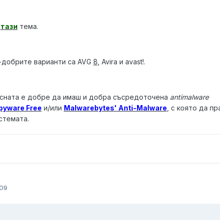
и
тази
тема.
-добрите варианти са AVG
8
, Avira и avast!.
усната е добре да имаш и добра съсредоточена
antimalware
pyware Free
и/или
Malwarebytes' Anti-Malware
, с която да п
стемата.
09