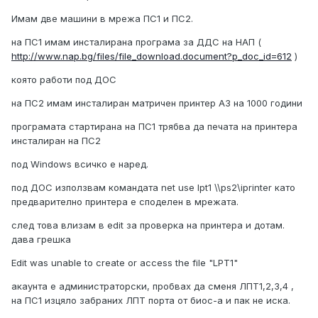
Имам две машини в мрежа ПС1 и ПС2.
на ПС1 имам инсталирана програма за ДДС на НАП (
http://www.nap.bg/files/file_download.document?p_doc_id=612
)
която работи под ДОС
на ПС2 имам инсталиран матричен принтер А3 на 1000 години
програмата стартирана на ПС1 трябва да печата на принтера
инсталиран на ПС2
под Windows всичко е наред.
под ДОС използвам командата net use lpt1 \\ps2\iprinter като
предварително принтера е споделен в мрежата.
след това влизам в edit за проверка на принтера и дотам.
дава грешка
Edit was unable to create or access the file "LPT1"
акаунта е администраторски, пробвах да сменя ЛПТ1,2,3,4 ,
на ПС1 изцяло забраних ЛПТ порта от биос-а и пак не иска.