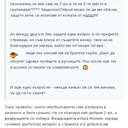
положение,че ние сме на 2-ро,а те на 3-то място в
групааааа????? Защооооо?Някой може ли да ми обясни,
защото вече си излизам от кожата от ядддд!!!!!
Аз между другото бях задала един въпрос в по-предните
страници, но съм влиза от същатата вечер, така че не
благодарих на човека, който ми отговори тогава -
Айде пък сполай им на братята сърби. Дано да
натупат здраво поляците и руснаците. Пък после ние тях
и всички останали на олимпийските
И още едно въпросче - някъде качват ли се тия мачове,
че да си ги сваля?
Това 'правило', което ние(българите) сме разбрали в
началото е било грешно. Не се класира най-добрия 2-ри, а
федерацията си избира. Федерацията избра Япония, заради
големия зрителски интерес в страната и и добрата им