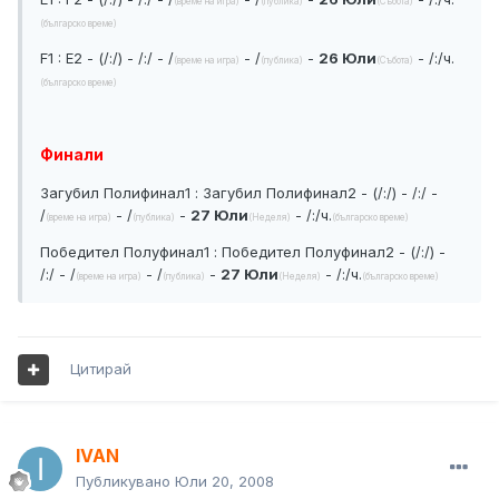
(време на игра)
(публика)
(Събота)
(българско време)
F1 : E2 - (/:/) - /:/ - /
- /
-
26 Юли
- /:/ч.
(време на игра)
(публика)
(Събота)
(българско време)
Финали
Загубил Полифинал1 : Загубил Полифинал2 - (/:/) - /:/ -
/
- /
-
27 Юли
- /:/ч.
(време на игра)
(публика)
(Неделя)
(българско време)
Победител Полуфинал1 : Победител Полуфинал2 - (/:/) -
/:/ - /
- /
-
27 Юли
- /:/ч.
(време на игра)
(публика)
(Неделя)
(българско време)
Цитирай
IVAN
Публикувано
Юли 20, 2008