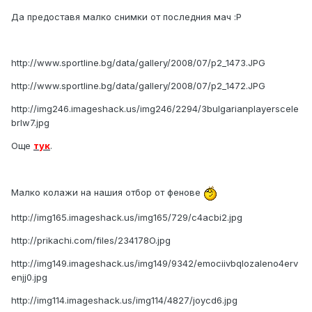
Да предоставя малко снимки от последния мач :Р
http://www.sportline.bg/data/gallery/2008/07/p2_1473.JPG
http://www.sportline.bg/data/gallery/2008/07/p2_1472.JPG
http://img246.imageshack.us/img246/2294/3bulgarianplayerscele
brlw7.jpg
Още
тук
.
Малко колажи на нашия отбор от фенове
http://img165.imageshack.us/img165/729/c4acbi2.jpg
http://prikachi.com/files/234178O.jpg
http://img149.imageshack.us/img149/9342/emociivbqlozaleno4erv
enjj0.jpg
http://img114.imageshack.us/img114/4827/joycd6.jpg