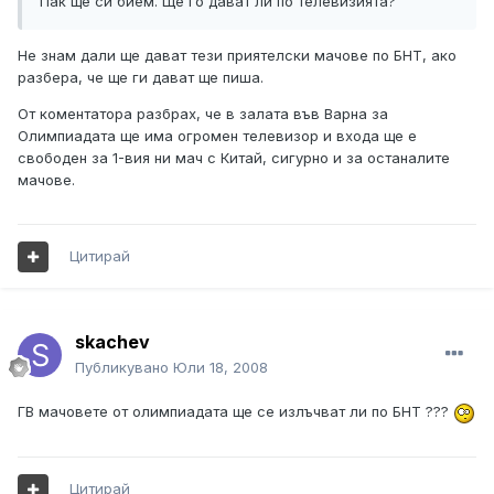
Пак ще си бием. Ще го дават ли по телевизията?
Не знам дали ще дават тези приятелски мачове по БНТ, ако
разбера, че ще ги дават ще пиша.
От коментатора разбрах, че в залата във Варна за
Олимпиадата ще има огромен телевизор и входа ще е
свободен за 1-вия ни мач с Китай, сигурно и за останалите
мачове.
Цитирай
skachev
Публикувано
Юли 18, 2008
ГВ мачовете от олимпиадата ще се излъчват ли по БНТ ???
Цитирай