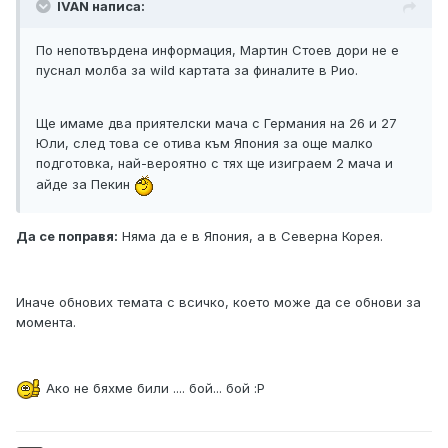
IVAN написа:
По непотвърдена информация, Мартин Стоев дори не е
пуснал молба за wild картата за финалите в Рио.
Ще имаме два приятелски мача с Германия на 26 и 27
Юли, след това се отива към Япония за още малко
подготовка, най-вероятно с тях ще изиграем 2 мача и
айде за Пекин
Да се поправя:
Няма да е в Япония, а в Северна Корея.
Иначе обнових темата с всичко, което може да се обнови за
момента.
Ако не бяхме били .... бой... бой :Р