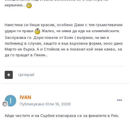
нервички...
Наистина си беше красив, особено Дани с тия гръмотевични
удари ги прави
Жалко, че няма да иде на олимпийските.
Заслужава го. Дори повече от Боян ( въпреки, че ми е
любимец) в случая, защото е във върховна форма, нооо дано
Марто не бърка. А и Стойков не е показал кой знае какво, за
да го пращат в Пекин...
Цитирай
IVAN
Публикувано
Юли 19, 2008
Айде честито и на Сърбия класираха се за финалите в Рио.