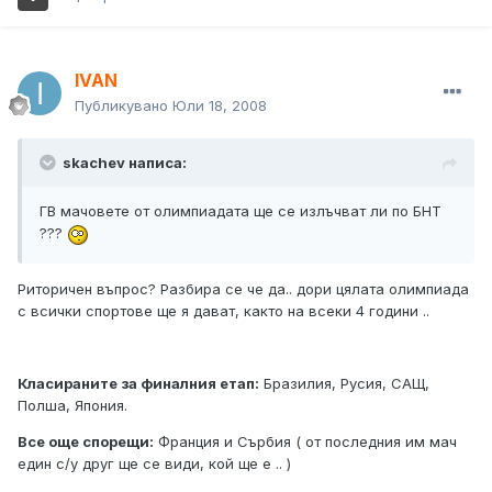
IVAN
Публикувано
Юли 18, 2008
skachev написа:
ГВ мачовете от олимпиадата ще се излъчват ли по БНТ
???
Риторичен въпрос? Разбира се че да.. дори цялата олимпиада
с всички спортове ще я дават, както на всеки 4 години ..
Класираните за финалния етап:
Бразилия, Русия, САЩ,
Полша, Япония.
Все още спорещи:
Франция и Сърбия ( от последния им мач
един с/у друг ще се види, кой ще е .. )