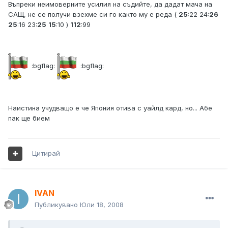
Въпреки неимоверните усилия на съдийте, да дадат мача на
САЩ, не се получи взехме си го както му е реда (
25
:22 24:
26
25
:16 23:
25
15
:10 )
112
:99
:bgflag:
:bgflag:
Наистина учудващо е че Япония отива с уайлд кард, но... Абе
пак ще бием
Цитирай
IVAN
Публикувано
Юли 18, 2008