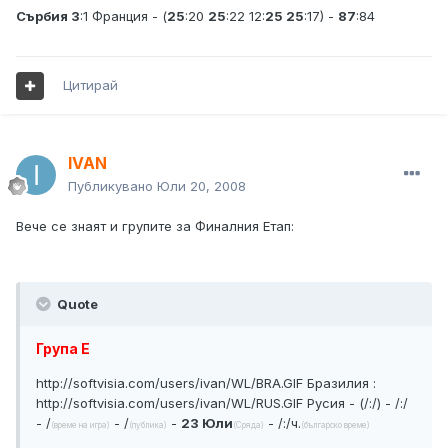
Сърбия 3
:1 Франция - (
25
:20
25
:22 12:
25 25
:17) -
87
:84
Цитирай
IVAN
Публикувано
Юли 20, 2008
Вече се знаят и групите за Финалния Етап:
Quote
Група E
http://softvisia.com/users/ivan/WL/BRA.GIF
Бразилия :
http://softvisia.com/users/ivan/WL/RUS.GIF
Русия - (/:/) - /:/
- /
- /
-
23 Юли
- /:/ч.
(време на игра)
(публика)
(Сряда)
(българско време)