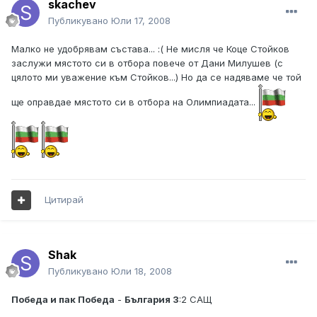
skachev
Публикувано
Юли 17, 2008
Малко не удобрявам състава... :( Не мисля че Коце Стойков
заслужи мястото си в отбора повече от Дани Милушев (с
цялото ми уважение към Стойков...) Но да се надяваме че той
ще оправдае мястото си в отбора на Олимпиадата...
Цитирай
Shak
Публикувано
Юли 18, 2008
Победа и пак Победа
-
България 3
:2 САЩ