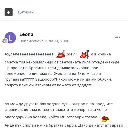
Цитирай
Leona
Публикувано
Юли 19, 2008
Ах,лелееееееееееееееее
:devil:
И в крайна
сметка тия ненормалници от световната лига откъде-накъде
ще пращат в Бразилия тези дръпнатоочковци, при
положение,че ние сме на 2-ро,а те на 3-то място в
групааааа????? Защооооо?Някой може ли да ми обясни,
защото вече си излизам от кожата от ядддд!!!!!
Аз между другото бях задала един въпрос в по-предните
страници, но съм влиза от същатата вечер, така че не
благодарих на човека, който ми отговори тогава -
Айде пък сполай им на братята сърби. Дано да натупат здраво