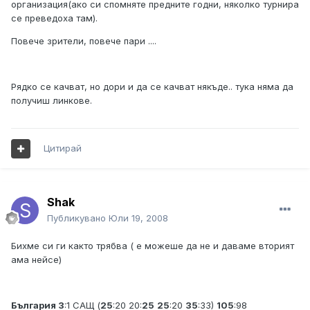
организация(ако си спомняте предните годни, няколко турнира
се преведоха там).
Повече зрители, повече пари ....
Рядко се качват, но дори и да се качват някъде.. тука няма да
получиш линкове.
Цитирай
Shak
Публикувано
Юли 19, 2008
Бихме си ги както трябва ( е можеше да не и даваме вторият
ама нейсе)
България 3
:1 САЩ (
25
:20 20:
25
25
:20
35
:33)
105
:98