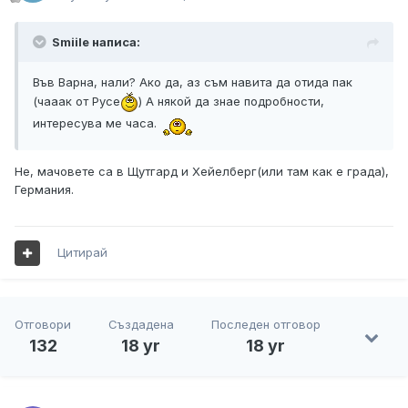
Smiile написа:
Във Варна, нали? Ако да, аз съм навита да отида пак
(чааак от Русе
) А някой да знае подробности,
интересува ме часа.
Не, мачовете са в Щутгард и Хейелберг(или там как е града),
Германия.
Цитирай
Отговори
Създадена
Последен отговор
132
18 yr
18 yr