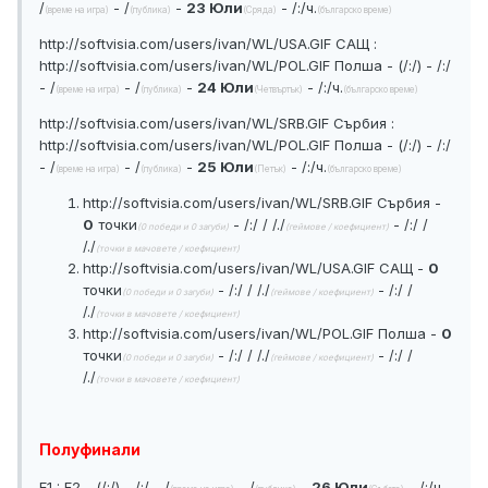
/
- /
-
23 Юли
- /:/ч.
(време на игра)
(публика)
(Сряда)
(българско време)
http://softvisia.com/users/ivan/WL/USA.GIF
САЩ :
http://softvisia.com/users/ivan/WL/POL.GIF
Полша - (/:/) - /:/
- /
- /
-
24 Юли
- /:/ч.
(време на игра)
(публика)
(Четвъртък)
(българско време)
http://softvisia.com/users/ivan/WL/SRB.GIF
Сърбия :
http://softvisia.com/users/ivan/WL/POL.GIF
Полша - (/:/) - /:/
- /
- /
-
25 Юли
- /:/ч.
(време на игра)
(публика)
(Петък)
(българско време)
http://softvisia.com/users/ivan/WL/SRB.GIF
Сърбия -
0
точки
- /:/ / /./
- /:/ /
(0 победи и 0 загуби)
(геймове / коефициент)
/./
(точки в мачовете / коефициент)
http://softvisia.com/users/ivan/WL/USA.GIF
САЩ -
0
точки
- /:/ / /./
- /:/ /
(0 победи и 0 загуби)
(геймове / коефициент)
/./
(точки в мачовете / коефициент)
http://softvisia.com/users/ivan/WL/POL.GIF
Полша -
0
точки
- /:/ / /./
- /:/ /
(0 победи и 0 загуби)
(геймове / коефициент)
/./
(точки в мачовете / коефициент)
Полуфинали
E1 : F2 - (/:/) - /:/ - /
- /
-
26 Юли
- /:/ч.