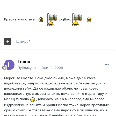
Красив мач стана
:bgflag:
Цитирай
Leona
Публикувано
Юли 19, 2008
Мерси за инфото. Поне днес бихме, може да се каже,
подобаващо, защото по едно време все си бяхме загубили
последния гейм. Да се надяваме обаче, че това, което
направихме тук с американците, няма да ни го върнат другия
месец тъпкано
Доказаха, че са мноооого,ама мнооого
издръжливи в защита и бранят всяка точка. Корав противник,
срещу който ще трябват не само перфектна физическа, но и
емоционална подготовка. Волейбола си е бая игра на