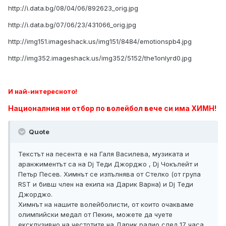
http://i.data.bg/08/04/06/892623_orig.jpg
http://i.data.bg/07/06/23/431066_orig.jpg
http://img151.imageshack.us/img151/8484/emotionspb4.jpg
http://img352.imageshack.us/img352/5152/the1onlyrd0.jpg
И най-интересното!
Националния ни отбор по волейбол вече си има ХИМН!
Quote
Текстът на песента е на Галя Василева, музиката и
аранжиментът са на Dj Теди Джорджо , Dj Чокълейт и
Петьр Песев. Химнът се изпълнява от Стелко (от група
RST и бивш член на екипа на Дарик Варна) и Dj Теди
Джорджо.
Химнът на нашите волейболисти, от които очакваме
олимпийски медал от Пекин, можете да чуете
ексклузивно на честотите на Дарик радио след 17 часа,