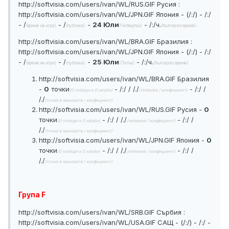
http://softvisia.com/users/ivan/WL/RUS.GIF
Русия :
http://softvisia.com/users/ivan/WL/JPN.GIF
Япония - (/:/) - /:/
- /
- /
-
24 Юли
- /:/ч.
(време на игра)
(публика)
(Четвъртък)
(българско време)
http://softvisia.com/users/ivan/WL/BRA.GIF
Бразилия :
http://softvisia.com/users/ivan/WL/JPN.GIF
Япония - (/:/) - /:/
- /
- /
-
25 Юли
- /:/ч.
(време на игра)
(публика)
(Петък)
(българско време)
http://softvisia.com/users/ivan/WL/BRA.GIF
Бразилия
-
0
точки
- /:/ / /./
- /:/ /
(0 победи и 0 загуби)
(геймове / коефициент)
/./
(точки в мачовете / коефициент)
http://softvisia.com/users/ivan/WL/RUS.GIF
Русия -
0
точки
- /:/ / /./
- /:/ /
(0 победи и 0 загуби)
(геймове / коефициент)
/./
(точки в мачовете / коефициент)
http://softvisia.com/users/ivan/WL/JPN.GIF
Япония -
0
точки
- /:/ / /./
- /:/ /
(0 победи и 0 загуби)
(геймове / коефициент)
/./
(точки в мачовете / коефициент)
Група F
http://softvisia.com/users/ivan/WL/SRB.GIF
Сърбия :
http://softvisia.com/users/ivan/WL/USA.GIF
САЩ - (/:/) - /:/ -