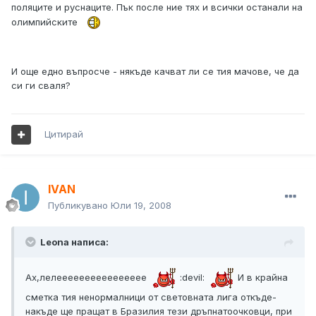
поляците и руснаците. Пък после ние тях и всички останали на
олимпийските
И още едно въпросче - някъде качват ли се тия мачове, че да
си ги сваля?
Цитирай
IVAN
Публикувано
Юли 19, 2008
Leona написа:
Ах,лелееееееееееееееее
:devil:
И в крайна
сметка тия ненормалници от световната лига откъде-
накъде ще пращат в Бразилия тези дръпнатоочковци, при