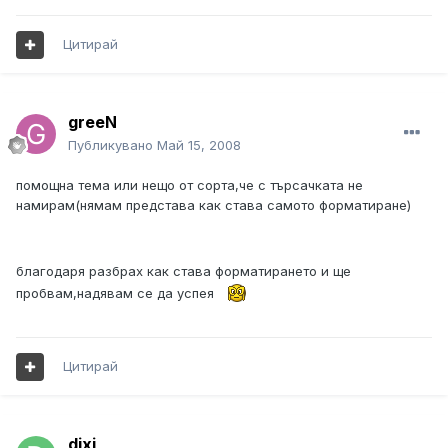
Цитирай
greeN
Публикувано
Май 15, 2008
помощна тема или нещо от сорта,че с търсачката не
намирам(нямам представа как става самото форматиране)
благодаря разбрах как става форматирането и ще
пробвам,надявам се да успея
Цитирай
dixi