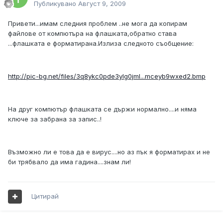
Публикувано
Август 9, 2009
Привети...имам следния проблем ..не мога да копирам
файлове от компютъра на флашката,обратно става
...флашката е форматирана.Излиза следното съобщение:
http://pic-bg.net/files/3q8ykc0pde3ylg0jml...mceyb9wxed2.bmp
На друг компютър флашката се държи нормално....и няма
ключе за забрана за запис..!
Възможно ли е това да е вирус....но аз пък я форматирах и не
би трябвало да има гадина....знам ли!
Цитирай