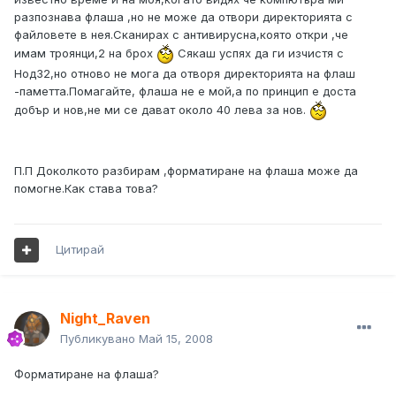
разпознава флаша ,но не може да отвори директорията с
файловете в нея.Сканирах с антивирусна,която откри ,че
имам троянци,2 на брох
Сякаш успях да ги изчистя с
Нод32,но отново не мога да отворя директорията на флаш
-паметта.Помагайте, флаша не е мой,а по принцип е доста
добър и нов,не ми се дават около 40 лева за нов.
П.П Доколкото разбирам ,форматиране на флаша може да
помогне.Как става това?
Цитирай
Night_Raven
Публикувано
Май 15, 2008
Форматиране на флаша?