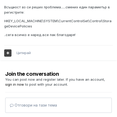
Всъщност аз си реших проблема......смених един параметър в
регистрите:
HKEY_LOCAL_MACHINE\SYSTEM\CurrentControlSet\Control\Stora
geDevicePolicies
..сега всичко е наред..все пак благодаря!
Цитирай
Join the conversation
You can post now and register later. If you have an account,
sign in now
to post with your account.
Отговори на тази тема