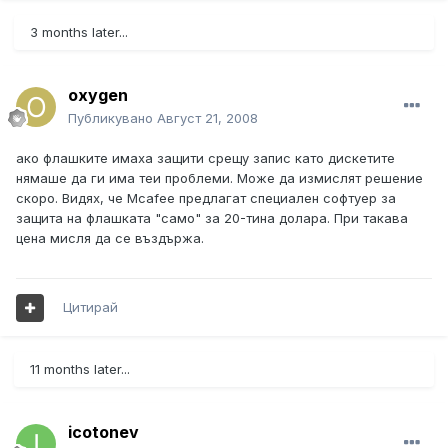
3 months later...
oxygen
Публикувано
Август 21, 2008
ако флашките имаха защити срещу запис като дискетите
нямаше да ги има теи проблеми. Може да измислят решение
скоро. Видях, че Mcafee предлагат специален софтуер за
защита на флашката "само" за 20-тина долара. При такава
цена мисля да се въздържа.
Цитирай
11 months later...
icotonev