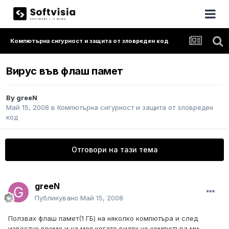
Компютърна сигурност и защита от зловреден код
Вирус във флаш памет
By
greeN
Май 15, 2008
в
Компютърна сигурност и защита от зловреден
код
Отговори на тази тема
greeN
Публикувано
Май 15, 2008
Ползвах флаш памет(1 ГБ) на няколко компютъра и след
известно време и на моя,когато видях че компютъра ми