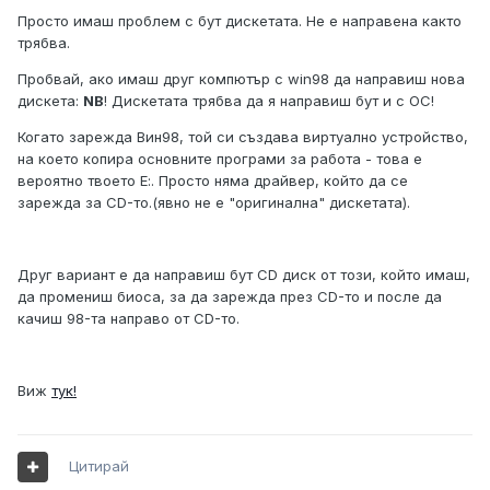
Просто имаш проблем с бут дискетата. Не е направена както
трябва.
Пробвай, ако имаш друг компютър с win98 да направиш нова
дискета:
NB
! Дискетата трябва да я направиш бут и с ОС!
Когато зарежда Вин98, той си създава виртуално устройство,
на което копира основните програми за работа - това е
вероятно твоето Е:. Просто няма драйвер, който да се
зарежда за CD-то.(явно не е "оригинална" дискетата).
Друг вариант е да направиш бут CD диск от този, който имаш,
да промениш биоса, за да зарежда през CD-то и после да
качиш 98-та направо от CD-то.
Виж
тук!
Цитирай