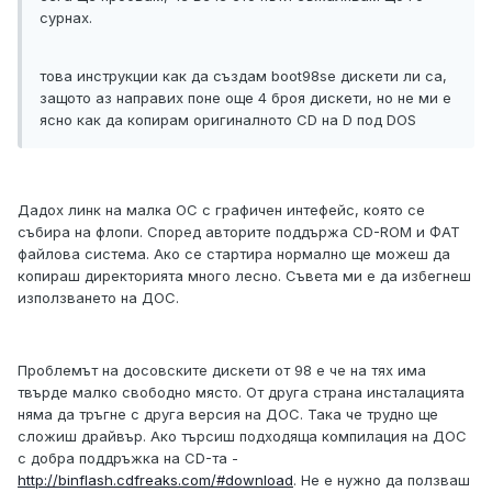
сурнах.
това инструкции как да създам boot98se дискети ли са,
защото аз направих поне още 4 броя дискети, но не ми е
ясно как да копирам оригиналното CD на D под DOS
Дадох линк на малка ОС с графичен интефейс, която се
събира на флопи. Според авторите поддържа CD-ROM и ФАТ
файлова система. Ако се стартира нормално ще можеш да
копираш директорията много лесно. Съвета ми е да избегнеш
използването на ДОС.
Проблемът на досовските дискети от 98 е че на тях има
твърде малко свободно място. От друга страна инсталацията
няма да тръгне с друга версия на ДОС. Така че трудно ще
сложиш драйвър. Ако търсиш подходяща компилация на ДОС
с добра поддръжка на CD-та -
http://binflash.cdfreaks.com/#download
. Не е нужно да ползваш