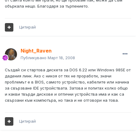
от сайта който ми прати, но ще пробвам пак, може да съм
объркала нещо. Благодаря за търпението.
Цитирай
Night_Raven
Публикувано
Март 18, 2008
Създай си стартова дискета за DOS 6.22 или Windows 98SE от
дадения линк. Ако с никоя от тях не проработи, значи
проблемът е в BIOS, самото устройство, кабелите или начина
за свързване IDE устройствата. Затова и попитах колко общо
и какви твърди дискове и оптични устройства има и как са
свързани към компютъра, но така и не отговори на това.
Цитирай