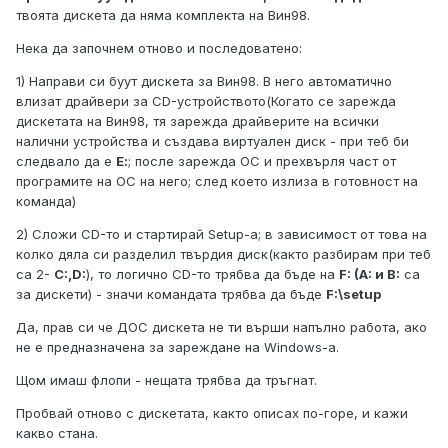
твоята дискета да няма комплекта на Вин98.
Нека да започнем отново и последоватено:
1) Направи си буут дискета за Вин98. В него автоматично
влизат драйвери за CD-устройството(Когато се зарежда
дискетата на Вин98, тя зарежда драйверите на всички
налични устройства и създава виртуален диск - при теб би
следвало да е
Е:
; после зарежда ОС и прехвърля част от
програмите на ОС на него; след което излиза в готовност на
команда)
2) Сложи CD-то и стартирай Setup-а; в зависимост от това на
колко дяла си разделил твърдия диск(както разбирам при теб
са 2-
C:,D:
), то логично CD-то трябва да бъде на
F: (A: и B:
са
за дискети) - значи командата трябва да бъде
F:\setup
Да, прав си че ДОС дискета не ти върши напълно работа, ако
не е предназначена за зареждане на Windows-a.
Щом имаш флопи - нещата трябва да тръгнат.
Пробвай отново с дискетата, както описах по-горе, и кажи
какво стана.