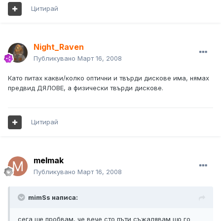
Цитирай
Night_Raven
Публикувано
Март 16, 2008
Като питах какви/колко оптични и твърди дискове има, нямах
предвид ДЯЛОВЕ, а физически твърди дискове.
Цитирай
melmak
Публикувано
Март 16, 2008
mimSs написа:
сега ще пробвам, че вече сто пъти съжалявам що го