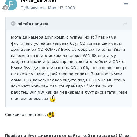
Petar_kir2000
Публикувано
Март 17, 2008
mimSs написа:
Мога да намеря друг комп. с Win98, но той пък няма
флопи, ако успея да направя буут CD тогава ще има ли
драйвари за CD ROM-а? Вече се обърках тотално. Значи
на компа на който искам да сложа WIN 98 двата му
харда са чисти и форматирани, флопито работи и CD-то.
Имам буут дискета и инстал. CD за 98, но не знаех че ще
се окаже че няма драйвери за сидито. Всъщност имам
само DOS. Корегирах командите под DOS но не ми стана
ясно като копирам самите драйвари / може би от
работещ Win 98/ как да ги вкарам в буут дискетата? Май
съвсем се омазах
Спокойно приятелю,
Пробва ли буут дискетите от сайта, който ти дадох?
Може