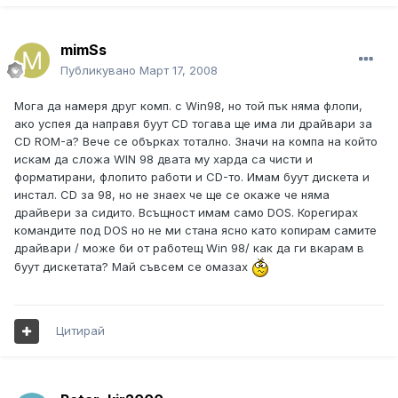
mimSs
Публикувано
Март 17, 2008
Мога да намеря друг комп. с Win98, но той пък няма флопи,
ако успея да направя буут CD тогава ще има ли драйвари за
CD ROM-а? Вече се обърках тотално. Значи на компа на който
искам да сложа WIN 98 двата му харда са чисти и
форматирани, флопито работи и CD-то. Имам буут дискета и
инстал. CD за 98, но не знаех че ще се окаже че няма
драйвери за сидито. Всъщност имам само DOS. Корегирах
командите под DOS но не ми стана ясно като копирам самите
драйвари / може би от работещ Win 98/ как да ги вкарам в
буут дискетата? Май съвсем се омазах
Цитирай