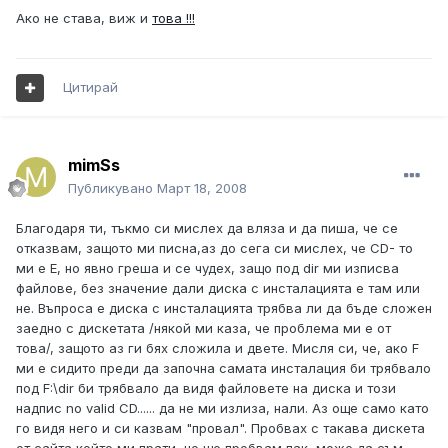
Ако не става, виж и
това !!!
Цитирай
mimSs
Публикувано
Март 18, 2008
Благодаря ти, тъкмо си мислех да вляза и да пиша, че се
отказвам, защото ми писна,аз до сега си мислех, че CD- то
ми е Е, но явно греша и се чудех, защо под dir ми изписва
файлове, без значение дали диска с инсталацията е там или
не. Въпроса е диска с инсталацията трябва ли да бъде сложен
заедно с дискетата /някой ми каза, че проблема ми е от
това/, защото аз ги бях сложила и двете. Мисля си, че, ако F
ми е сидито преди да започна самата инсталация би трябвало
под F:\dir би трябвало да видя файловете на диска и този
надпис no valid CD...... да не ми излиза, нали. Аз още само като
го видя него и си казвам "провал". Пробвах с такава дискета