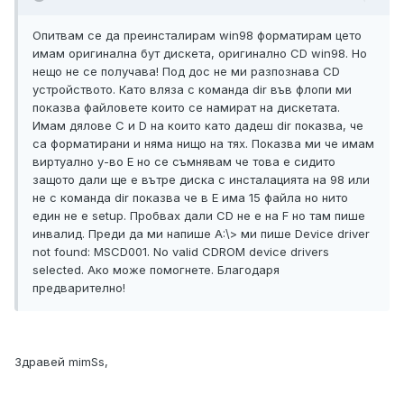
Опитвам се да преинсталирам win98 форматирам цето
имам оригинална бут дискета, оригинално CD win98. Но
нещо не се получава! Под дос не ми разпознава CD
устройството. Като вляза с команда dir във флопи ми
показва файловете които се намират на дискетата.
Имам дялове C и D на които като дадеш dir показва, че
са форматирани и няма нищо на тях. Показва ми че имам
виртуално у-во Е но се съмнявам че това е сидито
защото дали ще е вътре диска с инсталацията на 98 или
не с команда dir показва че в Е има 15 файла но нито
един не е setup. Пробвах дали CD не е на F но там пише
инвалид. Преди да ми напише A:\> ми пише Device driver
not found: MSCD001. No valid CDROM device drivers
selected. Ако може помогнете. Благодаря
предварително!
Здравей mimSs,