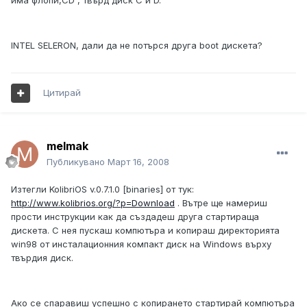
има флопи,CD , твърд диск C и D.
INTEL SELERON, дали да не потърся друга boot дискета?
Цитирай
melmak
Публикувано
Март 16, 2008
Изтегли KolibriOS v.0.7.1.0 [binaries] от тук:
http://www.kolibrios.org/?p=Download
. Вътре ще намериш
прости инструкции как да създадеш друга стартираща
дискета. С нея пускаш компютъра и копираш директорията
win98 от инсталационния компакт диск на Windows върху
твърдия диск.
Ако се спаравиш успешно с копирането стартирай компютъра