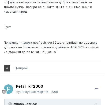
софтуера им, просто са направили добра компилация за
твойте нужди. Копира се с COPY <FILE> <DESTINATION> в
командния ред.
Едит:
Поправка - пакета necflash_dos32.zip от binflash не съдържа
дос, но има полезни програми и драйвъра ASPI.SYS, в случай
че държиш да се мъчиш с ДОС-а.
Цитирай
Petar_kir2000
Публикувано
Март 16, 2008
mimSs написа: