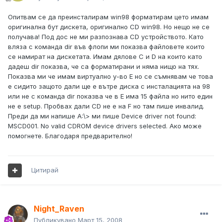
Опитвам се да преинсталирам win98 форматирам цето имам
оригинална бут дискета, оригинално CD win98. Но нещо не се
получава! Под дос не ми разпознава CD устройството. Като
вляза с команда dir във флопи ми показва файловете които
се намират на дискетата. Имам дялове C и D на които като
дадеш dir показва, че са форматирани и няма нищо на тях.
Показва ми че имам виртуално у-во Е но се съмнявам че това
е сидито защото дали ще е вътре диска с инсталацията на 98
или не с команда dir показва че в Е има 15 файла но нито един
не е setup. Пробвах дали CD не е на F но там пише инвалид.
Преди да ми напише A:\> ми пише Device driver not found:
MSCD001. No valid CDROM device drivers selected. Ако може
помогнете. Благодаря предварително!
Цитирай
Night_Raven
Публикувано
Март 15, 2008