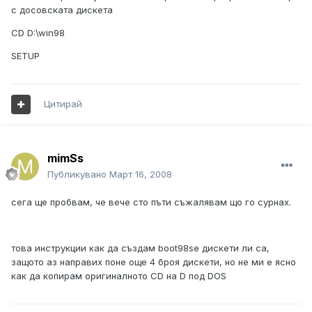
с досовската дискета
CD D:\win98
SETUP
Цитирай
mimSs
Публикувано
Март 16, 2008
сега ще пробвам, че вече сто пъти съжалявам що го сурнах.
това инструкции как да създам boot98se дискети ли са,
защото аз направих поне още 4 броя дискети, но не ми е ясно
как да копирам оригиналното CD на D под DOS