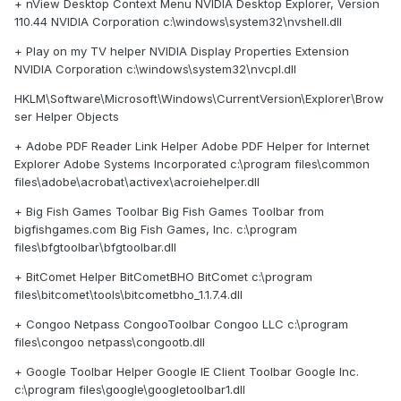
+ nView Desktop Context Menu NVIDIA Desktop Explorer, Version
110.44 NVIDIA Corporation c:\windows\system32\nvshell.dll
+ Play on my TV helper NVIDIA Display Properties Extension
NVIDIA Corporation c:\windows\system32\nvcpl.dll
HKLM\Software\Microsoft\Windows\CurrentVersion\Explorer\Brow
ser Helper Objects
+ Adobe PDF Reader Link Helper Adobe PDF Helper for Internet
Explorer Adobe Systems Incorporated c:\program files\common
files\adobe\acrobat\activex\acroiehelper.dll
+ Big Fish Games Toolbar Big Fish Games Toolbar from
bigfishgames.com Big Fish Games, Inc. c:\program
files\bfgtoolbar\bfgtoolbar.dll
+ BitComet Helper BitCometBHO BitComet c:\program
files\bitcomet\tools\bitcometbho_1.1.7.4.dll
+ Congoo Netpass CongooToolbar Congoo LLC c:\program
files\congoo netpass\congootb.dll
+ Google Toolbar Helper Google IE Client Toolbar Google Inc.
c:\program files\google\googletoolbar1.dll