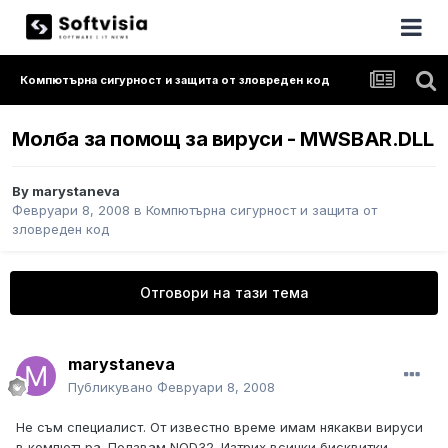
Компютърна сигурност и защита от зловреден код
Молба за помощ за вируси - MWSBAR.DLL
By
marystaneva
Февруари 8, 2008
в
Компютърна сигурност и защита от
зловреден код
Отговори на тази тема
marystaneva
Публикувано
Февруари 8, 2008
Не съм специалист. От известно време имам някакви вируси
в компютъра. Ползвам NOD32. Изтрих всички бисквитки,