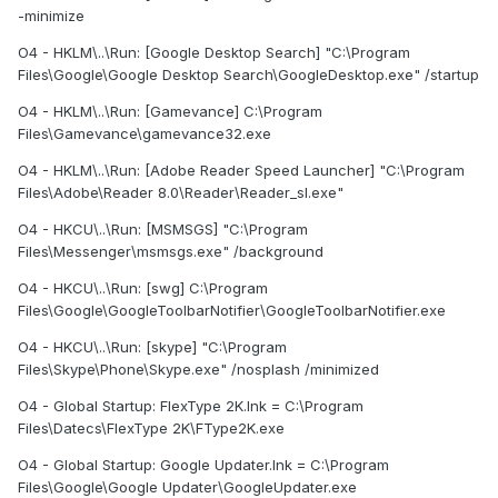
-minimize
O4 - HKLM\..\Run: [Google Desktop Search] "C:\Program
Files\Google\Google Desktop Search\GoogleDesktop.exe" /startup
O4 - HKLM\..\Run: [Gamevance] C:\Program
Files\Gamevance\gamevance32.exe
O4 - HKLM\..\Run: [Adobe Reader Speed Launcher] "C:\Program
Files\Adobe\Reader 8.0\Reader\Reader_sl.exe"
O4 - HKCU\..\Run: [MSMSGS] "C:\Program
Files\Messenger\msmsgs.exe" /background
O4 - HKCU\..\Run: [swg] C:\Program
Files\Google\GoogleToolbarNotifier\GoogleToolbarNotifier.exe
O4 - HKCU\..\Run: [skype] "C:\Program
Files\Skype\Phone\Skype.exe" /nosplash /minimized
O4 - Global Startup: FlexType 2K.lnk = C:\Program
Files\Datecs\FlexType 2K\FType2K.exe
O4 - Global Startup: Google Updater.lnk = C:\Program
Files\Google\Google Updater\GoogleUpdater.exe