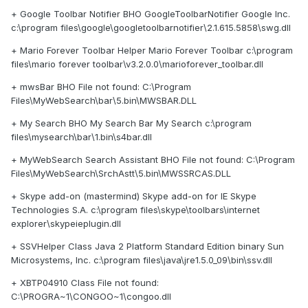
+ Google Toolbar Notifier BHO GoogleToolbarNotifier Google Inc.
c:\program files\google\googletoolbarnotifier\2.1.615.5858\swg.dll
+ Mario Forever Toolbar Helper Mario Forever Toolbar c:\program
files\mario forever toolbar\v3.2.0.0\marioforever_toolbar.dll
+ mwsBar BHO File not found: C:\Program
Files\MyWebSearch\bar\5.bin\MWSBAR.DLL
+ My Search BHO My Search Bar My Search c:\program
files\mysearch\bar\1.bin\s4bar.dll
+ MyWebSearch Search Assistant BHO File not found: C:\Program
Files\MyWebSearch\SrchAstt\5.bin\MWSSRCAS.DLL
+ Skype add-on (mastermind) Skype add-on for IE Skype
Technologies S.A. c:\program files\skype\toolbars\internet
explorer\skypeieplugin.dll
+ SSVHelper Class Java 2 Platform Standard Edition binary Sun
Microsystems, Inc. c:\program files\java\jre1.5.0_09\bin\ssv.dll
+ XBTP04910 Class File not found:
C:\PROGRA~1\CONGOO~1\congoo.dll