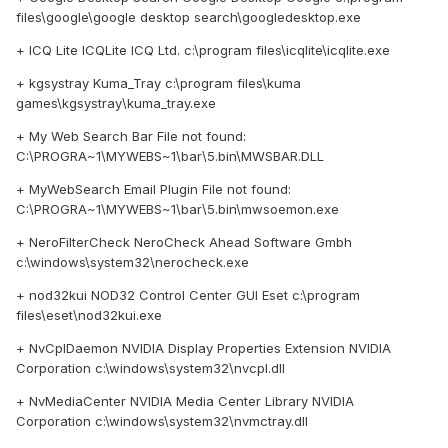
files\google\google desktop search\googledesktop.exe
+ ICQ Lite ICQLite ICQ Ltd. c:\program files\icqlite\icqlite.exe
+ kgsystray Kuma_Tray c:\program files\kuma
games\kgsystray\kuma_tray.exe
+ My Web Search Bar File not found:
C:\PROGRA~1\MYWEBS~1\bar\5.bin\MWSBAR.DLL
+ MyWebSearch Email Plugin File not found:
C:\PROGRA~1\MYWEBS~1\bar\5.bin\mwsoemon.exe
+ NeroFilterCheck NeroCheck Ahead Software Gmbh
c:\windows\system32\nerocheck.exe
+ nod32kui NOD32 Control Center GUI Eset c:\program
files\eset\nod32kui.exe
+ NvCplDaemon NVIDIA Display Properties Extension NVIDIA
Corporation c:\windows\system32\nvcpl.dll
+ NvMediaCenter NVIDIA Media Center Library NVIDIA
Corporation c:\windows\system32\nvmctray.dll