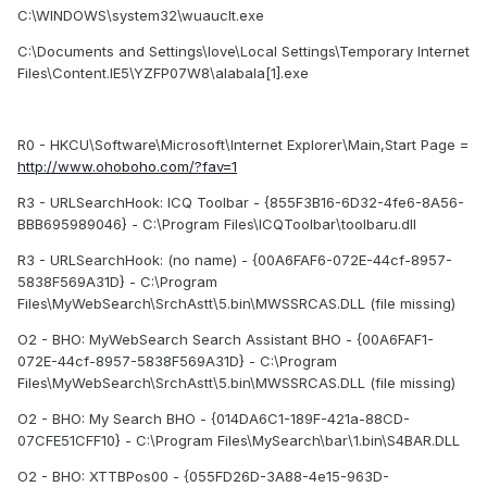
C:\WINDOWS\system32\wuauclt.exe
C:\Documents and Settings\love\Local Settings\Temporary Internet
Files\Content.IE5\YZFP07W8\alabala[1].exe
R0 - HKCU\Software\Microsoft\Internet Explorer\Main,Start Page =
http://www.ohoboho.com/?fav=1
R3 - URLSearchHook: ICQ Toolbar - {855F3B16-6D32-4fe6-8A56-
BBB695989046} - C:\Program Files\ICQToolbar\toolbaru.dll
R3 - URLSearchHook: (no name) - {00A6FAF6-072E-44cf-8957-
5838F569A31D} - C:\Program
Files\MyWebSearch\SrchAstt\5.bin\MWSSRCAS.DLL (file missing)
O2 - BHO: MyWebSearch Search Assistant BHO - {00A6FAF1-
072E-44cf-8957-5838F569A31D} - C:\Program
Files\MyWebSearch\SrchAstt\5.bin\MWSSRCAS.DLL (file missing)
O2 - BHO: My Search BHO - {014DA6C1-189F-421a-88CD-
07CFE51CFF10} - C:\Program Files\MySearch\bar\1.bin\S4BAR.DLL
O2 - BHO: XTTBPos00 - {055FD26D-3A88-4e15-963D-