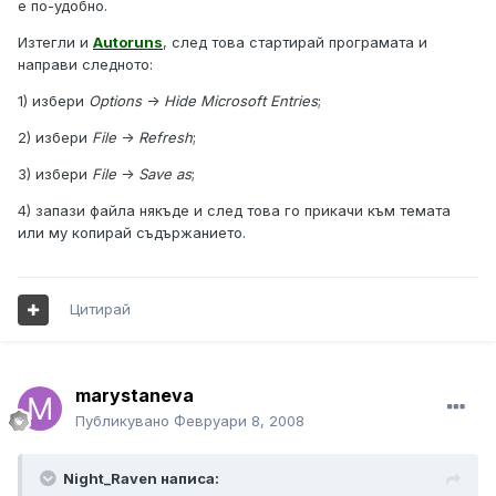
е по-удобно.
Изтегли и
Autoruns
, след това стартирай програмата и
направи следното:
1) избери
Options
->
Hide Microsoft Entries
;
2) избери
File
->
Refresh
;
3) избери
File
->
Save as
;
4) запази файла някъде и след това го прикачи към темата
или му копирай съдържанието.
Цитирай
marystaneva
Публикувано
Февруари 8, 2008
Night_Raven написа: