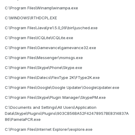
C:\Program Files\Winamp\winampa.exe
C:\WINDOWS\RTHDCPL.EXE
C:\Program Files\Java\jre1.5.0_09\bin\jusched.exe
C:\Program Files\ICQLite\ICQLite.exe
C:\Program Files\Gamevance\gamevance32.exe
C:\Program Files\Messenger\msmsgs.exe
C:\Program Files\Skype\Phone\Skype.exe
C:\Program Files\Datecs\FlexType 2K\FType2K.exe
C:\Program Files\Google\Google Updater\GoogleUpdater.exe
C:\Program Files\Skype\Plugin Manager\SkypePM.exe
C:\Documents and Settings\All Users\Application
Data\Skype\Plugins\Plugins\903CB56BA52F42478957BE8314837A
86\PamelaPCR.exe
C:\Program Files\Internet Explorer\iexplore.exe