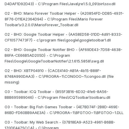
D4DAF1D92D43} - C:\Program Files\Java\jre1.5.0_09\bin\ssv.dll
O2 - BHO: Mario Forever Toolbar Helper - {A20854FD-DDB5-4931-
8F76-D11EA2364D94} - C:\Program Files\Mario Forever
Toolbar\v3.2.0.0\MarioForever_Toolbar.dll
O2 - BHO: Google Toolbar Helper - {AA58ED58-01DD-4d91-8333-
CF10577473F7} - c:\program files\google\googletoolbar1.dll
O2 - BHO: Google Toolbar Notifier BHO - {AF69DE43-7D58-4638-
B6FA-CE66B5AD205D} - C:\Program
Files\Google\GoogleToolbarNotifier\2.1.615.5858\swg.dll
O2 - BHO: XBTP04910 - {CACE4140-AB1A-4b15-B88F-
8748A990DAA3} - C:\PROGRA~1\CONGOO~1\congoo.dll (file
missing)
O3 - Toolbar: ICQ Toolbar - {855F3B16-6D32-4fe6-8A56-
BBB695989046} - C:\Program Files\ICQToolbar\toolbaru.dll
O3 - Toolbar: Big Fish Games Toolbar - {4E7BD74F-2B8D-469E-
86BD-FD60BB9AAE3A} - C:\PROGRA~1\BFGTOO~1\BFGTOO~1.DLL
O3 - Toolbar: My Web Search - {07B18EA9-A523-4961-B6BB-
170DE4475CCA} - C:\Program