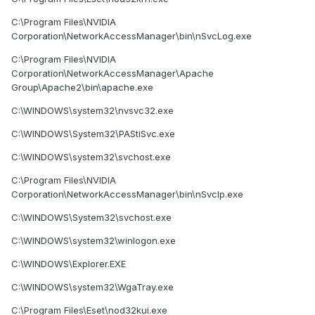
C:\Program Files\NVIDIA
Corporation\NetworkAccessManager\bin\nSvcLog.exe
C:\Program Files\NVIDIA
Corporation\NetworkAccessManager\Apache
Group\Apache2\bin\apache.exe
C:\WINDOWS\system32\nvsvc32.exe
C:\WINDOWS\System32\PAStiSvc.exe
C:\WINDOWS\system32\svchost.exe
C:\Program Files\NVIDIA
Corporation\NetworkAccessManager\bin\nSvcIp.exe
C:\WINDOWS\System32\svchost.exe
C:\WINDOWS\system32\winlogon.exe
C:\WINDOWS\Explorer.EXE
C:\WINDOWS\system32\WgaTray.exe
C:\Program Files\Eset\nod32kui.exe