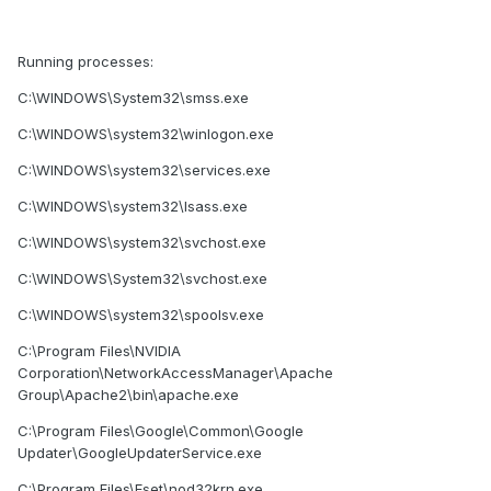
Running processes:
C:\WINDOWS\System32\smss.exe
C:\WINDOWS\system32\winlogon.exe
C:\WINDOWS\system32\services.exe
C:\WINDOWS\system32\lsass.exe
C:\WINDOWS\system32\svchost.exe
C:\WINDOWS\System32\svchost.exe
C:\WINDOWS\system32\spoolsv.exe
C:\Program Files\NVIDIA
Corporation\NetworkAccessManager\Apache
Group\Apache2\bin\apache.exe
C:\Program Files\Google\Common\Google
Updater\GoogleUpdaterService.exe
C:\Program Files\Eset\nod32krn.exe