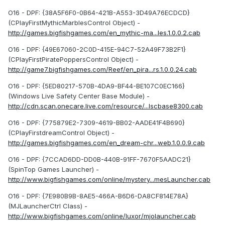
O16 - DPF: {38A5F6F0-0B64-421B-A553-3D49A76ECDCD}
(CPlayFirstMythicMarblesControl Object) -
http://games.bigfishgames.com/en_mythic-ma...les.1.0.0.2.cab
O16 - DPF: {49E67060-2C0D-415E-94C7-52A49F73B2F1}
(CPlayFirstPiratePoppersControl Object) -
http://game7.bigfishgames.com/Reef/en_pira...rs.1.0.0.24.cab
O16 - DPF: {5ED80217-570B-4DA9-BF44-BE107C0EC166}
(Windows Live Safety Center Base Module) -
http://cdn.scan.onecare.live.com/resource/...lscbase8300.cab
O16 - DPF: {775879E2-7309-4619-BB02-AADE41F4B690}
(CPlayFirstdreamControl Object) -
http://games.bigfishgames.com/en_dream-chr...web.1.0.0.9.cab
O16 - DPF: {7CCAD6DD-DD0B-440B-91FF-7670F5AADC21}
(SpinTop Games Launcher) -
http://www.bigfishgames.com/online/mystery...mesLauncher.cab
O16 - DPF: {7E980B9B-8AE5-466A-B6D6-DA8CF814E78A}
(MJLauncherCtrl Class) -
http://www.bigfishgames.com/online/luxor/mjolauncher.cab