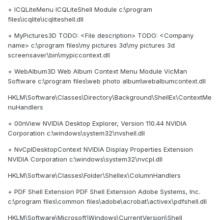
+ ICQLiteMenu ICQLiteShell Module c:\program
files\icqlite\icqliteshell.dll
+ MyPictures3D TODO: <File description> TODO: <Company
name> c:\program files\my pictures 3d\my pictures 3d
screensaver\bin\mypiccontext.dll
+ WebAlbum3D Web Album Context Menu Module VicMan
Software c:\program files\web photo album\webalbumcontext.dll
HKLM\Software\Classes\Directory\Background\ShellEx\ContextMe
nuHandlers
+ 00nView NVIDIA Desktop Explorer, Version 110.44 NVIDIA
Corporation c:\windows\system32\nvshell.dll
+ NvCplDesktopContext NVIDIA Display Properties Extension
NVIDIA Corporation c:\windows\system32\nvcpl.dll
HKLM\Software\Classes\Folder\Shellex\ColumnHandlers
+ PDF Shell Extension PDF Shell Extension Adobe Systems, Inc.
c:\program files\common files\adobe\acrobat\activex\pdfshell.dll
HKLM\Software\Microsoft\Windows\CurrentVersion\Shell