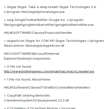
+ Skype Skype. Take a deep breath Skype Technologies S.A.
c:\program files\skype\phone\skype.exe
+ swg GoogleToolbarNotifier Google Inc. c:\program
files\google\googletoolbarnotifier\googletoolbarnotifier.exe
HKLM\SOFTWARE\Classes\Protocols\Handler
+ skype4com Skype for COM API Skype Technologies c:\program
files\common files\skype\skype4com.dll
HKCU\SOFTWARE\Microsoft\Internet
Explorer\Desktop\Components
+ 0 File not found:
http://www.bigfishgames.com/email/mac/macnl_header.jpg
+ 1 File not found: About:Home
HKLM\Software\Classes\*\ShellEx\ContextMenuHandlers
+ CopyPath Sharing Bertorello
c:\windows\system32\skyspaceext_1.0.2.dll
+ ICQLiteMenu ICQLiteShell Module c:\program