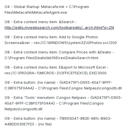
O4 - Global Startup: Metacafe.lnk = C:\Program
Files\Metacafe\MetacafeAgent.exe
O8 - Extra context menu item: &Search -
http://edits.mywebsearch.com/toolbaredits/...arch.jhtml?p=ZN
O8 - Extra context menu item: Add to Google Photos
Screensa&ver - res://C:\WINDOWS\system32\GPhotos.scr/200
O8 - Extra context menu item: Compare Prices with &Dealio -
C:\Program Files\Dealio\kb106\res\DealioSearch.html
O8 - Extra context menu item: E&xport to Microsoft Excel -
res://C:\PROGRA~1\MICROS~2\OFFICE11\EXCEL.EXE/3000
O9 - Extra button: (no name) - {0AD475F1-D955-40a7-9FFF-
C3BF075F04AA} - C:\Program Files\Congoo Netpass\congootb.dll
O9 - Extra 'Tools' menuitem: Congoo Netpass - {0AD475F1-D955-
40a7-9FFF-C3BF075F04AA} - C:\Program Files\Congoo
Netpass\congootb.dll
O9 - Extra button: (no name) - {18955D47-882E-48fc-B903-
A4BDD030E7FD} - (no file)