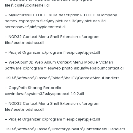
files\icqlite\icqliteshell.dll
+ MyPictures3D TODO: <File description> TODO: <Company
name> c:\program files\my pictures 3d\my pictures 3d
screensaver\bin\mypiccontext.dll
+ NOD32 Context Menu Shell Extension c:\program
files\eset\nodshex.dll
+ Picajet Organizer c:\program files\picajet\pjext.dll
+ WebAlbum3D Web Album Context Menu Module VicMan
Software c:\program files\web photo album\webalbumcontext.dll
HKLM\Software\Classes\Folder\ShellEx\ContextMenuHandlers
+ CopyPath Sharing Bertorello
c:\windows\system32\skyspaceext_1.0.2.dll
+ NOD32 Context Menu Shell Extension c:\program
files\eset\nodshex.dll
+ Picajet Organizer c:\program files\picajet\pjext.dll
HKLM\Software\Classes\Directory\ShellEx\ContextMenuHandlers