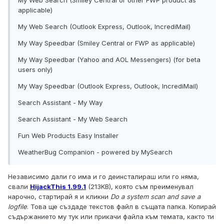
My Web Search (Smiley Central or other FWP product as
applicable)
My Web Search (Outlook Express, Outlook, IncrediMail)
My Way Speedbar (Smiley Central or FWP as applicable)
My Way Speedbar (Yahoo and AOL Messengers) (for beta
users only)
My Way Speedbar (Outlook Express, Outlook, IncrediMail)
Search Assistant - My Way
Search Assistant - My Web Search
Fun Web Products Easy Installer
WeatherBug Companion - powered by MySearch
Независимо дали го има и го деинсталираш или го няма,
свали
HijackThis 1.99.1
(213KB), която съм преименувал
нарочно, стартирай я и кликни
Do a system scan and save a
logfile
. Това ще създаде текстов файл в същата папка. Копирай
съдържанието му тук или прикачи файла към темата, както ти