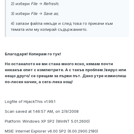
2) избери
File
->
Refresh
;
3) избери
File
->
Save as
;
4) запази файла някъде и след това го прикачи към
темата или му копирай съдържанието.
Благодаря! Копирам го тук!
Но останалото не ми стана много ясно, нямам почти
никакъв опит с компютрите. А с такъв проблем /вирус или
нещо друго/ се срещам за първи път. Дано утре измислиш
по-лесен начин, а сега-лека нощ!
Logfile of HijackThis v1.99.1
Scan saved at 1:46:57 AM, on 2/9/2008
Platform: Windows XP SP2 (WinNT 5.01.2600)
MSIE: Internet Explorer v6.00 SP2 (6.00.2900.2180)