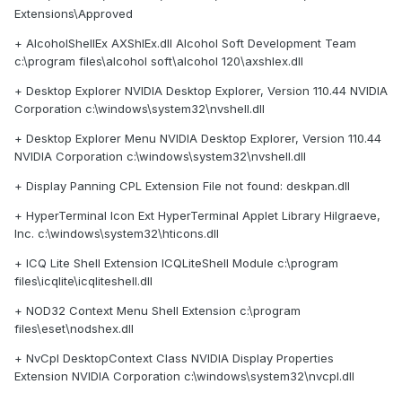
Extensions\Approved
+ AlcoholShellEx AXShlEx.dll Alcohol Soft Development Team
c:\program files\alcohol soft\alcohol 120\axshlex.dll
+ Desktop Explorer NVIDIA Desktop Explorer, Version 110.44 NVIDIA
Corporation c:\windows\system32\nvshell.dll
+ Desktop Explorer Menu NVIDIA Desktop Explorer, Version 110.44
NVIDIA Corporation c:\windows\system32\nvshell.dll
+ Display Panning CPL Extension File not found: deskpan.dll
+ HyperTerminal Icon Ext HyperTerminal Applet Library Hilgraeve,
Inc. c:\windows\system32\hticons.dll
+ ICQ Lite Shell Extension ICQLiteShell Module c:\program
files\icqlite\icqliteshell.dll
+ NOD32 Context Menu Shell Extension c:\program
files\eset\nodshex.dll
+ NvCpl DesktopContext Class NVIDIA Display Properties
Extension NVIDIA Corporation c:\windows\system32\nvcpl.dll