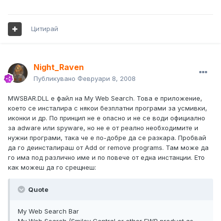
Цитирай
Night_Raven
Публикувано
Февруари 8, 2008
MWSBAR.DLL е файл на My Web Search. Това е приложение,
което се инсталира с някои безплатни програми за усмивки,
иконки и др. По принцип не е опасно и не се води официално
за adware или spyware, но не е от реално необходимите и
нужни програми, така че е по-добре да се разкара. Пробвай
да го деинсталираш от Add or remove programs. Там може да
го има под различно име и по повече от една инстанции. Ето
как можеш да го срещнеш:
Quote
My Web Search Bar