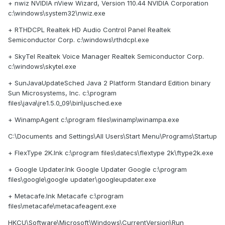
+ nwiz NVIDIA nView Wizard, Version 110.44 NVIDIA Corporation
c:\windows\system32\nwiz.exe
+ RTHDCPL Realtek HD Audio Control Panel Realtek
Semiconductor Corp. c:\windows\rthdcpl.exe
+ SkyTel Realtek Voice Manager Realtek Semiconductor Corp.
c:\windows\skytel.exe
+ SunJavaUpdateSched Java 2 Platform Standard Edition binary
Sun Microsystems, Inc. c:\program
files\java\jre1.5.0_09\bin\jusched.exe
+ WinampAgent c:\program files\winamp\winampa.exe
C:\Documents and Settings\All Users\Start Menu\Programs\Startup
+ FlexType 2K.lnk c:\program files\datecs\flextype 2k\ftype2k.exe
+ Google Updater.lnk Google Updater Google c:\program
files\google\google updater\googleupdater.exe
+ Metacafe.lnk Metacafe c:\program
files\metacafe\metacafeagent.exe
HKCU\Software\Microsoft\Windows\CurrentVersion\Run