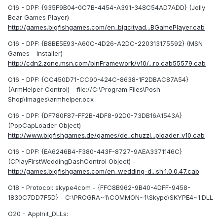
O16 - DPF: {935F9B04-0C7B-4454-A391-348C54AD7ADD} (Jolly
Bear Games Player) -
http://games.bigfishgames.com/en_bigcityad...BGamePlayer.cab
O16 - DPF: {B8BE5E93-A60C-4D26-A2DC-220313175592} (MSN
Games - Installer) -
http://cdn2.zone.msn.com/binFramework/v10/...ro.cab55579.cab
O16 - DPF: {CC450D71-CC90-424C-8638-1F2DBAC87A54}
(ArmHelper Control) - file://C:\Program Files\Posh
Shop\Images\armhelper.ocx
O16 - DPF: {DF780F87-FF2B-4DF8-92D0-73DB16A1543A}
(PopCapLoader Object) -
http://www.bigfishgames.de/games/de_chuzzl...ploader_v10.cab
O16 - DPF: {EA6246B4-F380-443F-8727-9AEA3371146C}
(CPlayFirstWeddingDashControl Object) -
http://games.bigfishgames.com/en_wedding-d...sh.1.0.0.47.cab
O18 - Protocol: skype4com - {FFC8B962-9B40-4DFF-9458-
1830C7DD7F5D} - C:\PROGRA~1\COMMON~1\Skype\SKYPE4~1.DLL
O20 - AppInit_DLLs: