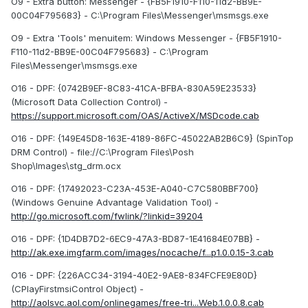
O9 - Extra button: Messenger - {FB5F1910-F110-11d2-BB9E-
00C04F795683} - C:\Program Files\Messenger\msmsgs.exe
O9 - Extra 'Tools' menuitem: Windows Messenger - {FB5F1910-
F110-11d2-BB9E-00C04F795683} - C:\Program
Files\Messenger\msmsgs.exe
O16 - DPF: {0742B9EF-8C83-41CA-BFBA-830A59E23533}
(Microsoft Data Collection Control) -
https://support.microsoft.com/OAS/ActiveX/MSDcode.cab
O16 - DPF: {149E45D8-163E-4189-86FC-45022AB2B6C9} (SpinTop
DRM Control) - file://C:\Program Files\Posh
Shop\Images\stg_drm.ocx
O16 - DPF: {17492023-C23A-453E-A040-C7C580BBF700}
(Windows Genuine Advantage Validation Tool) -
http://go.microsoft.com/fwlink/?linkid=39204
O16 - DPF: {1D4DB7D2-6EC9-47A3-BD87-1E41684E07BB} -
http://ak.exe.imgfarm.com/images/nocache/f...p1.0.0.15-3.cab
O16 - DPF: {226ACC34-3194-40E2-9AE8-834FCFE9E80D}
(CPlayFirstmsiControl Object) -
http://aolsvc.aol.com/onlinegames/free-tri...Web.1.0.0.8.cab