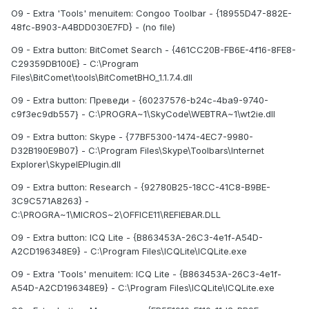
O9 - Extra 'Tools' menuitem: Congoo Toolbar - {18955D47-882E-
48fc-B903-A4BDD030E7FD} - (no file)
O9 - Extra button: BitComet Search - {461CC20B-FB6E-4f16-8FE8-
C29359DB100E} - C:\Program
Files\BitComet\tools\BitCometBHO_1.1.7.4.dll
O9 - Extra button: Преведи - {60237576-b24c-4ba9-9740-
c9f3ec9db557} - C:\PROGRA~1\SkyCode\WEBTRA~1\wt2ie.dll
O9 - Extra button: Skype - {77BF5300-1474-4EC7-9980-
D32B190E9B07} - C:\Program Files\Skype\Toolbars\Internet
Explorer\SkypeIEPlugin.dll
O9 - Extra button: Research - {92780B25-18CC-41C8-B9BE-
3C9C571A8263} -
C:\PROGRA~1\MICROS~2\OFFICE11\REFIEBAR.DLL
O9 - Extra button: ICQ Lite - {B863453A-26C3-4e1f-A54D-
A2CD196348E9} - C:\Program Files\ICQLite\ICQLite.exe
O9 - Extra 'Tools' menuitem: ICQ Lite - {B863453A-26C3-4e1f-
A54D-A2CD196348E9} - C:\Program Files\ICQLite\ICQLite.exe