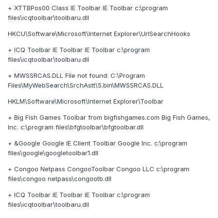
+ XTTBPos00 Class IE Toolbar IE Toolbar c:\program
files\icqtoolbar\toolbaru.dll
HKCU\Software\Microsoft\Internet Explorer\UrlSearchHooks
+ ICQ Toolbar IE Toolbar IE Toolbar c:\program
files\icqtoolbar\toolbaru.dll
+ MWSSRCAS.DLL File not found: C:\Program
Files\MyWebSearch\SrchAstt\5.bin\MWSSRCAS.DLL
HKLM\Software\Microsoft\Internet Explorer\Toolbar
+ Big Fish Games Toolbar from bigfishgames.com Big Fish Games,
Inc. c:\program files\bfgtoolbar\bfgtoolbar.dll
+ &Google Google IE Client Toolbar Google Inc. c:\program
files\google\googletoolbar1.dll
+ Congoo Netpass CongooToolbar Congoo LLC c:\program
files\congoo netpass\congootb.dll
+ ICQ Toolbar IE Toolbar IE Toolbar c:\program
files\icqtoolbar\toolbaru.dll