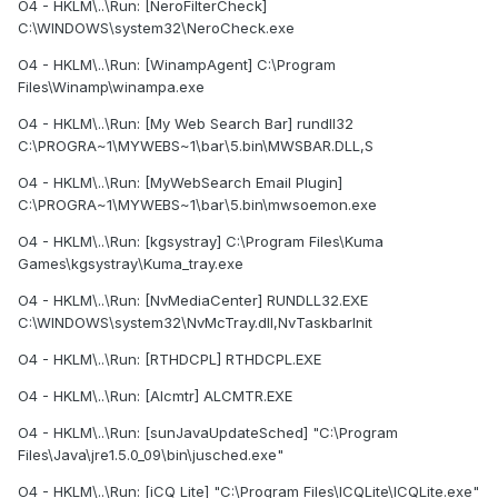
O4 - HKLM\..\Run: [NeroFilterCheck]
C:\WINDOWS\system32\NeroCheck.exe
O4 - HKLM\..\Run: [WinampAgent] C:\Program
Files\Winamp\winampa.exe
O4 - HKLM\..\Run: [My Web Search Bar] rundll32
C:\PROGRA~1\MYWEBS~1\bar\5.bin\MWSBAR.DLL,S
O4 - HKLM\..\Run: [MyWebSearch Email Plugin]
C:\PROGRA~1\MYWEBS~1\bar\5.bin\mwsoemon.exe
O4 - HKLM\..\Run: [kgsystray] C:\Program Files\Kuma
Games\kgsystray\Kuma_tray.exe
O4 - HKLM\..\Run: [NvMediaCenter] RUNDLL32.EXE
C:\WINDOWS\system32\NvMcTray.dll,NvTaskbarInit
O4 - HKLM\..\Run: [RTHDCPL] RTHDCPL.EXE
O4 - HKLM\..\Run: [Alcmtr] ALCMTR.EXE
O4 - HKLM\..\Run: [sunJavaUpdateSched] "C:\Program
Files\Java\jre1.5.0_09\bin\jusched.exe"
O4 - HKLM\..\Run: [iCQ Lite] "C:\Program Files\ICQLite\ICQLite.exe"