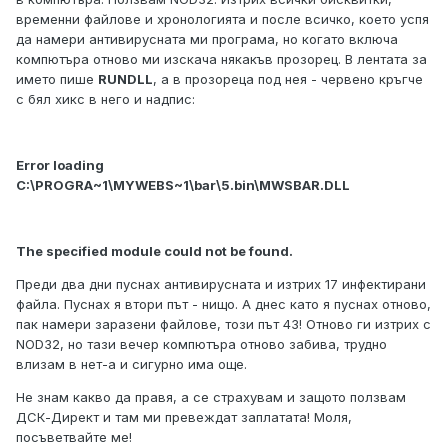
временни файлове и хронологията и после всичко, което успя
да намери антивирусната ми програма, но когато включа
компютъра отново ми изскача някакъв прозорец. В лентата за
името пише
RUNDLL
, а в прозореца под нея - червено кръгче
с бял хикс в него и надпис:
Error loading
C:\PROGRA~1\MYWEBS~1\bar\5.bin\MWSBAR.DLL
The specified module could not be found.
Преди два дни пуснах антивирусната и изтрих 17 инфектирани
файла. Пуснах я втори път - нищо. А днес като я пуснах отново,
пак намери заразени файлове, този път 43! Отново ги изтрих с
NOD32, но тази вечер компютъра отново забива, трудно
влизам в нет-а и сигурно има още.
Не знам какво да правя, а се страхувам и защото ползвам
ДСК-Директ и там ми превеждат заплатата! Моля,
посъветвайте ме!