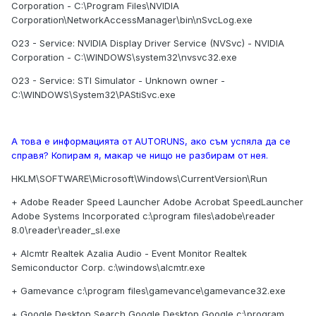
Corporation - C:\Program Files\NVIDIA
Corporation\NetworkAccessManager\bin\nSvcLog.exe
O23 - Service: NVIDIA Display Driver Service (NVSvc) - NVIDIA
Corporation - C:\WINDOWS\system32\nvsvc32.exe
O23 - Service: STI Simulator - Unknown owner -
C:\WINDOWS\System32\PAStiSvc.exe
А това е информацията от AUTORUNS, ако съм успяла да се
справя? Копирам я, макар че нищо не разбирам от нея.
HKLM\SOFTWARE\Microsoft\Windows\CurrentVersion\Run
+ Adobe Reader Speed Launcher Adobe Acrobat SpeedLauncher
Adobe Systems Incorporated c:\program files\adobe\reader
8.0\reader\reader_sl.exe
+ Alcmtr Realtek Azalia Audio - Event Monitor Realtek
Semiconductor Corp. c:\windows\alcmtr.exe
+ Gamevance c:\program files\gamevance\gamevance32.exe
+ Google Desktop Search Google Desktop Google c:\program