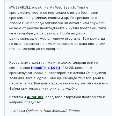
MWSBAR.DLL е файл на My Web Search. Това е
приложение, което се инсталира с някои безплатни
програми за усмивки, иконки и др. По принцип не е
опасно и не се води официално за adware или spyware,
но не е от реално необходимите и нужни програми, така
че е по-добре да се разкара. Пробвай да го
деинсталираш от Add or remove programs. Там може да
го има под различно име и по повече от една инстанции.
Ето как можеш да го срещнеш:
Независимо дали го има и го деинсталираш или го
няма, свали
HijackThis 1.99.1
(213KB), която съм
преименувал нарочно, стартирай я и кликни
Do a system
scan and save a logfile
. Това ще създаде текстов файл в
същата папка. Копирай съдържанието му тук или прикачи
файла към темата, както ти е по-удобно.
Изтегли и
Autoruns
, след това стартирай програмата и
направи следното:
1) избери
Options
->
Hide Microsoft Entries
;