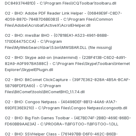
DC8493744B1D} - C:\Program Files\ICQToolbar\toolbaru.dll
O2 - BHO: Adobe PDF Reader Link Helper - {06849E9F-C8D7-
4D59-B87D-784B7D6BE0B3} - C:\Program Files\Common
Files\Adobe\Acrobat\ActiveX\AcroIEHelper.dll
O2 - BHO: mwsBar BHO - {07B18EA1-A523-4961-B6BB-
170DE4475CCA} - C:\Program
Files\MyWebSearch\bar\5.bin\MWSBAR.DLL (file missing)
O2 - BHO: Skype add-on (mastermind) - {22BF413B-C6D2-4d91-
82A9-A0F997BA588C} - C:\Program Files\Skype\Toolbars\Internet
Explorer\SkypeIEPlugin.dll
O2 - BHO: BitComet ClickCapture - {39F7E362-828A-4B5A-BCAF-
5B79BFDFEA60} - C:\Program
Files\BitComet\tools\BitCometBHO_1.1.7.4.dll
O2 - BHO: Congoo Netpass - {40498DEF-8B13-44A6-A1A7-
69DFE36E9210} - C:\Program Files\Congoo Netpass\congootb.dll
O2 - BHO: Big Fish Games Toolbar - {4E7BD74F-2B8D-469E-86BD-
FD60BB9AAE3A} - C:\PROGRA~1\BFGTOO~1\BFGTOO~1.DLL
O2 - BHO: SSVHelper Class - {761497BB-D6F0-462C-B6EB-