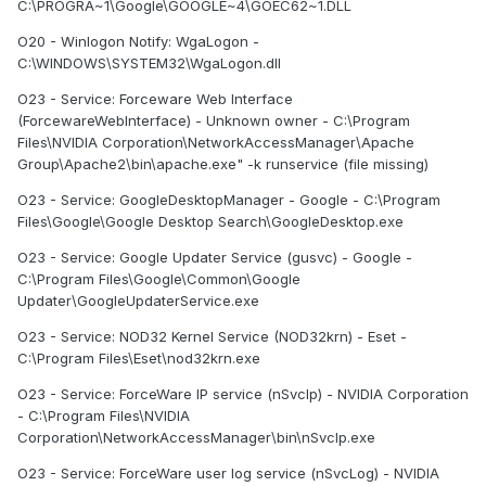
C:\PROGRA~1\Google\GOOGLE~4\GOEC62~1.DLL
O20 - Winlogon Notify: WgaLogon -
C:\WINDOWS\SYSTEM32\WgaLogon.dll
O23 - Service: Forceware Web Interface
(ForcewareWebInterface) - Unknown owner - C:\Program
Files\NVIDIA Corporation\NetworkAccessManager\Apache
Group\Apache2\bin\apache.exe" -k runservice (file missing)
O23 - Service: GoogleDesktopManager - Google - C:\Program
Files\Google\Google Desktop Search\GoogleDesktop.exe
O23 - Service: Google Updater Service (gusvc) - Google -
C:\Program Files\Google\Common\Google
Updater\GoogleUpdaterService.exe
O23 - Service: NOD32 Kernel Service (NOD32krn) - Eset -
C:\Program Files\Eset\nod32krn.exe
O23 - Service: ForceWare IP service (nSvcIp) - NVIDIA Corporation
- C:\Program Files\NVIDIA
Corporation\NetworkAccessManager\bin\nSvcIp.exe
O23 - Service: ForceWare user log service (nSvcLog) - NVIDIA