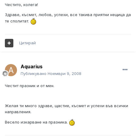
Честито, колега!
Здраве, късмет, любов, успехи, все такива приятни нещица да
те сполитат.
Цитирай
Aquarius
Публикувано
Ноември 9, 2008
Честит празник и от мен.
Желая ти много здраве, щастие, късмет и успехи във всички
направления.
Весело изкарване на празника.