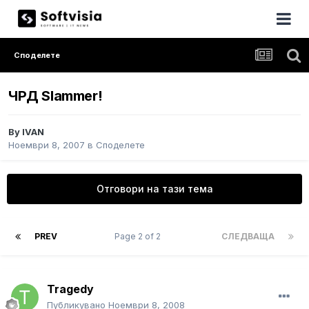
Споделете
ЧРД Slammer!
By
IVAN
Ноември 8, 2007
в
Споделете
Отговори на тази тема
PREV
Page 2 of 2
СЛЕДВАЩА
Tragedy
Публикувано
Ноември 8, 2008