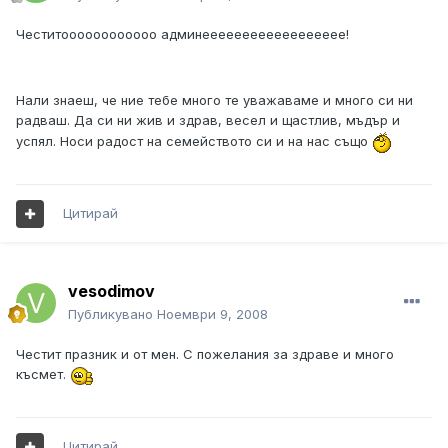
Честитоооооооооооо админееееееееееееееееее!
Нали знаеш, че ние тебе много те уважаваме и много си ни
радваш. Да си ни жив и здрав, весел и щастлив, мъдър и
успял. Носи радост на семейството си и на нас също
Цитирай
vesodimov
Публикувано
Ноември 9, 2008
Честит празник и от мен. С пожелания за здраве и много
късмет.
Цитирай