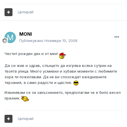
Цитирай
MONI
Публикувано
Ноември 10, 2008
Честит рожден ден и от мен!
Да си жив и здрав, слънцето да изгрява всяка сутрин на
твоята улица. Много усмивки и хубави моменти с любимите
хора ти пожелавам. Да не ви спохождат ежедневните
терзания, а само радости и щастие.
Извинявам се за закъснението, предполагам че е било весел
празник.
Цитирай