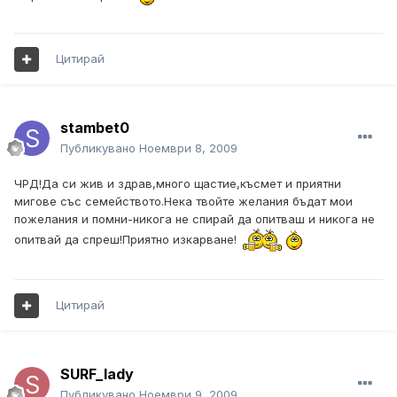
Цитирай
stambet0
Публикувано
Ноември 8, 2009
ЧРД!Да си жив и здрав,много щастие,късмет и приятни
мигове със семейството.Нека твойте желания бъдат мои
пожелания и помни-никога не спирай да опитваш и никога не
опитвай да спреш!Приятно изкарване!
Цитирай
SURF_lady
Публикувано
Ноември 9, 2009