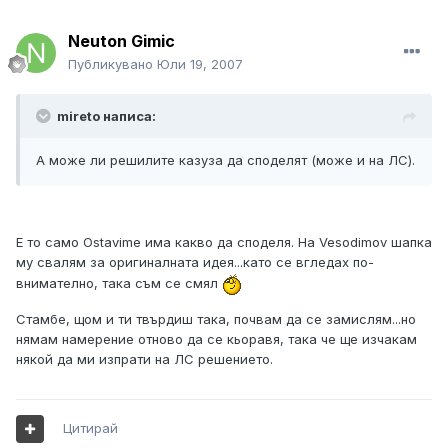
Neuton Gimic
Публикувано
Юли 19, 2007
mireto написа:
А може ли решилите казуза да споделят (може и на ЛС).
E то само Ostavime има какво да споделя. На Vesodimov шапка
му свалям за оригиналната идея...като се вгледах по-
внимателно, така съм се смял
Стамбе, щом и ти твърдиш така, почвам да се замислям...но
нямам намерение отново да се кьоравя, така че ще изчакам
някой да ми изпрати на ЛС решението.
Цитирай