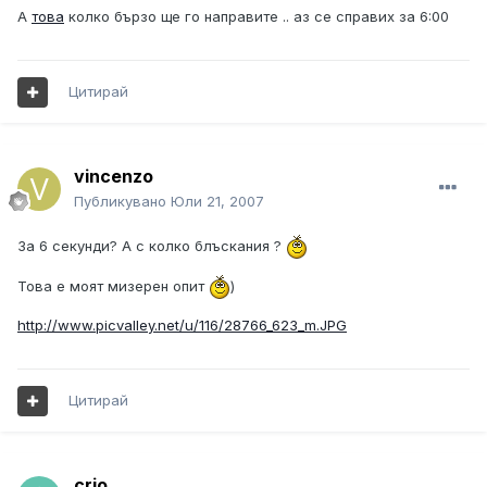
А
това
колко бързо ще го направите .. аз се справих за 6:00
Цитирай
vincenzo
Публикувано
Юли 21, 2007
За 6 секунди? А с колко блъскания ?
Toва е моят мизерен опит
)
http://www.picvalley.net/u/116/28766_623_m.JPG
Цитирай
crio