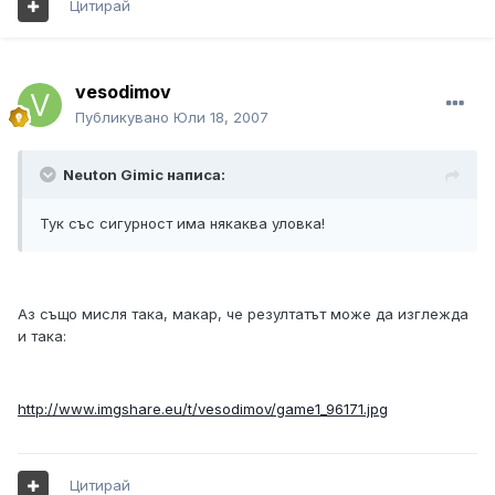
Цитирай
vesodimov
Публикувано
Юли 18, 2007
Neuton Gimic написа:
Тук със сигурност има някаква уловка!
Аз също мисля така, макар, че резултатът може да изглежда
и така:
http://www.imgshare.eu/t/vesodimov/game1_96171.jpg
Цитирай