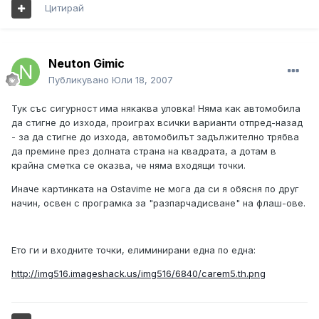
Цитирай
Neuton Gimic
Публикувано
Юли 18, 2007
Тук със сигурност има някаква уловка! Няма как автомобила
да стигне до изхода, проиграх всички варианти отпред-назад
- за да стигне до изхода, автомобилът задължително трябва
да премине през долната страна на квадрата, а дотам в
крайна сметка се оказва, че няма входящи точки.
Иначе картинката на Ostavime не мога да си я обясня по друг
начин, освен с програмка за "разпарчадисване" на флаш-ове.
Ето ги и входните точки, елиминирани една по една:
http://img516.imageshack.us/img516/6840/carem5.th.png