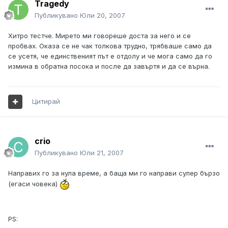
Tragedy
Публикувано
Юли 20, 2007
Хитро тестче. Мирето ми говореше доста за него и се
пробвах. Оказа се не чак толкова трудно, трябваше само да
се усетя, че единственият път е отдолу и че мога само да го
измина в обратна посока и после да завъртя и да се върна.
Цитирай
crio
Публикувано
Юли 21, 2007
Направих го за нула време, а баща ми го направи супер бързо
(егаси човека)
PS: