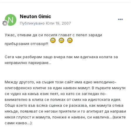
Neuton Gimic
Публикувано
Юли 19, 2007
Ужас, отивам да си посипя глават с пепел заради
прибързания отговор!!!
Сега чак разбирам защо вчера пак ми вдигнаха колата за
неправилно паркиране...
Между другото, на същия този сайт има едно мелодично-
олигофренско клипче за един наивен мамут. В първите минути
се чудех на какъв език пеят, но като се загледах по-
внимателно в клипа се попиках от смях на идиотската идея.
Общо взето във всяка сценка се разказва, как мамута отива
някъде, появяват се негови приятели и го агитират да направи
някоя глупост и мамута, понеже е наивен, си навлича....(вижте
сами какво....):