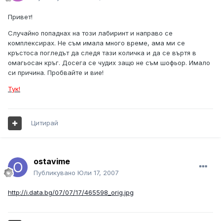
Привет!
Случайно попаднах на този лабиринт и направо се
комплексирах. Не съм имала много време, ама ми се
кръстоса погледът да следя тази количка и да се въртя в
омагьосан кръг. Досега се чудих защо не съм шофьор. Имало
си причина. Пробвайте и вие!
Тук!
Цитирай
ostavime
Публикувано
Юли 17, 2007
http://i.data.bg/07/07/17/465598_orig.jpg