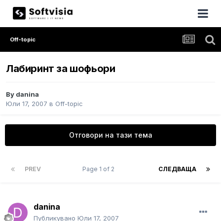
Off-topic
Лабиринт за шофьори
By
danina
Юли 17, 2007
в
Off-topic
Отговори на тази тема
PREV
Page 1 of 2
СЛЕДВАЩА
danina
Публикувано
Юли 17, 2007