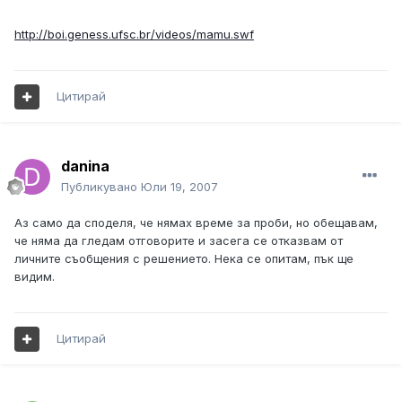
http://boi.geness.ufsc.br/videos/mamu.swf
Цитирай
danina
Публикувано
Юли 19, 2007
Аз само да споделя, че нямах време за проби, но обещавам,
че няма да гледам отговорите и засега се отказвам от
личните съобщения с решението. Нека се опитам, пък ще
видим.
Цитирай