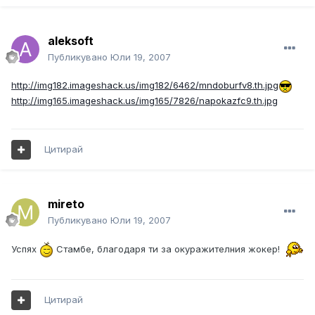
aleksoft
Публикувано
Юли 19, 2007
http://img182.imageshack.us/img182/6462/mndoburfv8.th.jpg
http://img165.imageshack.us/img165/7826/napokazfc9.th.jpg
Цитирай
mireto
Публикувано
Юли 19, 2007
Успях
Стамбе, благодаря ти за окуражителния жокер!
Цитирай