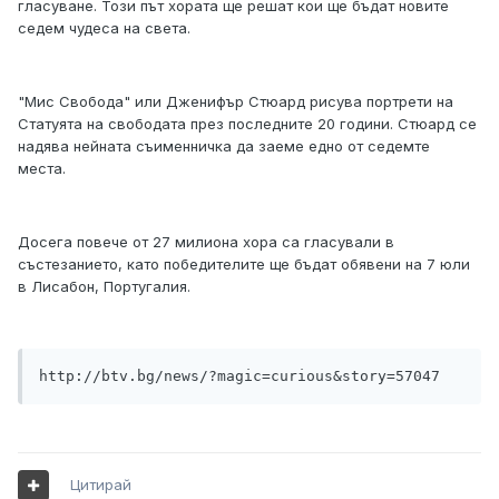
гласуване. Този път хората ще решат кои ще бъдат новите
седем чудеса на света.
"Мис Свобода" или Дженифър Стюард рисува портрети на
Статуята на свободата през последните 20 години. Стюард се
надява нейната съименничка да заеме едно от седемте
места.
Досега повече от 27 милиона хора са гласували в
състезанието, като победителите ще бъдат обявени на 7 юли
в Лисабон, Португалия.
http://btv.bg/news/?magic=curious&story=57047
Цитирай