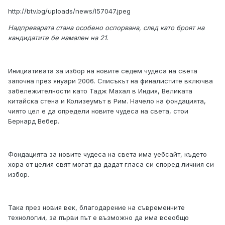
http://btv.bg/uploads/news/l57047.jpeg
Надпреварата стана особено оспорвана, след като броят на
кандидатите бе намален на 21.
Инициативата за избор на новите седем чудеса на света
започна през януари 2006. Списъкът на финалистите включва
забележителности като Тадж Махал в Индия, Великата
китайска стена и Колизеумът в Рим. Начело на фондацията,
чиято цел е да определи новите чудеса на света, стои
Бернард Вебер.
Фондацията за новите чудеса на света има уебсайт, където
хора от целия свят могат да дадат гласа си според личния си
избор.
Така през новия век, благодарение на съвременните
технологии, за първи път е възможно да има всеобщо