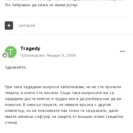
10х Забравих да кажа че имам рутер .
Цитирай
Tragedy
Публикувано
Януари 9, 2008
Здравейте,
При така зададени въпроси забелязвам, че не сте прочели
темата, в която сте писали. Също така въпросите ви са
зададени доста неясно и трудно мога да разбера как да ви
помогна. В смисъл пишете, че нямате връзка с другия
компютър, но не пояснявате как точно ги свързвате, дали
имате някакъв софтуер за защита от външни атаки (защитна
стена).