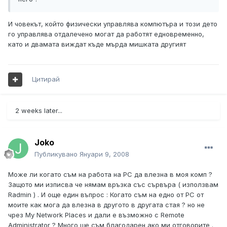
И човекът, който физически управлява компютъра и този дето
го управлява отдалечено могат да работят едновременно,
като и двамата виждат къде мърда мишката другият
Цитирай
2 weeks later...
Joko
Публикувано
Януари 9, 2008
Може ли когато съм на работа на РС да влезна в моя комп ?
Защото ми изписва че нямам връзка със сървъра ( използвам
Radmin ) . И още един въпрос : Когато съм на едно от РС от
моите как мога да влезна в другото в дpугата стая ? но не
чрез My Network Places и дали е възможно с Remote
Administrator ? Много ще съм благодарен ако ми отговорите .