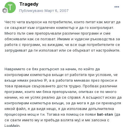
Tragedy
Публикувано
Март 6, 2007
Често чета въпроси на потребители, които питат как могат да
се свържат към отдалечен компютър и да го контролират.
Много пъти сме препоръчвали различни програми и сме
обяснявали как се ползват. Имаме и чудесни ръководства за
работа с програми, но виждам, че все още потребителите се
затрудняват да ги използват или се объркват от настройките.
Навремето се бях разтърсил за начин, по който да
контролирам компютъра вкъщи от работата при условие, че
вкъщи нямах реално IP, а в работата минавах през прокси и
това правеше свързването доста трудно. Пробвах различни
програми, които ми бяха препоръчали, опитвах се по много
начини, но не успях реално да се справя. А всъщност исках да
контролирам компютъра вкъщи, за да мога я да си прехвърля
някой файл, я да видя нещо, я да използвам допълнителна
процесорна мощ и т.н. Тогава на помощ се появи
bat-stan
(да
се свети името му и пребъде волята му) и ме запозна с
LogMeIn.