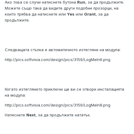
Ако това се случи натиснете бутона
Run
, за да продължите.
Можете също така да видите други подобни прозорци, на
които трябва да натиснете или
Yes
или
Grant
, за да
продължите.
Следващата стъпка е автоматичното изтегляне на модула:
http://pics.softvisia.com/design/pics/3159/LogMeIn6.png
Когато изтеглянето приключи ще ви се отвори инсталацията
на модула:
http://pics.softvisia.com/design/pics/3159/LogMeIn8.png
Натиснете
Next
, за да продължите нататък.