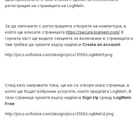
регистрация на страницата на LogMeIn.
За да започнете с регистрацията отворете на компютъра, в
който ще влизате страницата
https://secure.logmein.com/
В
горната част ще видите секцията за включване в страницата и
там трябва да чукнете върху надписа
Create an account
:
http://pics.softvisia.com/design/pics/3159/LogMeIn1.png
След като направите това, ще ви се отвори нова страница, в
която ще бъдат изброени услугите, които предлага LogMeIn. В
тази страница чукнете върху надписа
Sign Up
срещу
LogMeIn
Free
:
http://pics.softvisia.com/design/pics/3159/LogMeIn2.png