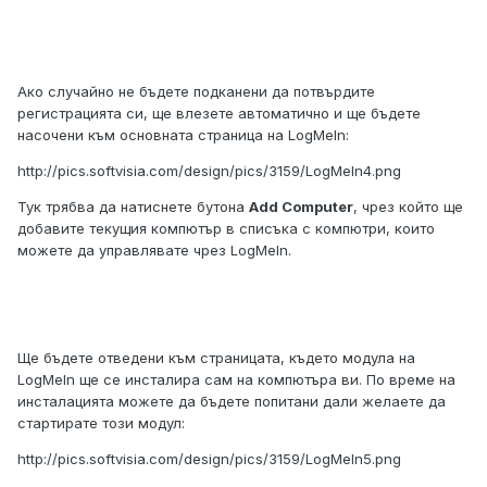
Ако случайно не бъдете подканени да потвърдите
регистрацията си, ще влезете автоматично и ще бъдете
насочени към основната страница на LogMeIn:
http://pics.softvisia.com/design/pics/3159/LogMeIn4.png
Тук трябва да натиснете бутона
Add Computer
, чрез който ще
добавите текущия компютър в списъка с компютри, които
можете да управлявате чрез LogMeIn.
Ще бъдете отведени към страницата, където модула на
LogMeIn ще се инсталира сам на компютъра ви. По време на
инсталацията можете да бъдете попитани дали желаете да
стартирате този модул:
http://pics.softvisia.com/design/pics/3159/LogMeIn5.png