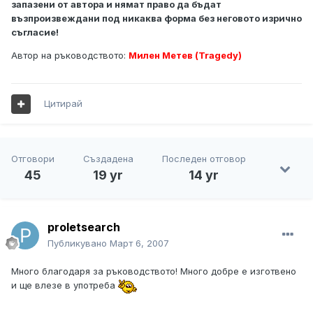
запазени от автора и нямат право да бъдат
възпроизвеждани под никаква форма без неговото изрично
съгласие!
Автор на ръководството:
Милен Метев (Tragedy)
Цитирай
Отговори
Създадена
Последен отговор
45
19 yr
14 yr
proletsearch
Публикувано
Март 6, 2007
Много благодаря за ръководството! Много добре е изготвено
и ще влезе в употреба