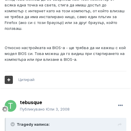
всяка една точка на света, стига да имаш достъп до
компютър с интернет като на този компютър, от който влизаш
не трябва да има инсталирано нищо, само един плъгин за
Firefox (ако си с този браузър) или за друг браузър, който
ползваш.
Относно настройката на BIOS-а - ще трябва да ни кажеш с кой
модел BIOS си. Това можеш да го видиш при стартирането на
компютъра или при влизане в BIOS-а.
Цитирай
tebusque
Публикувано
Юли 3, 2008
Tragedy написа: