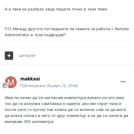
А и така не разбрах защо пишете точно в тази тема.
П.П. Между другото погледнахте ли темата за работа с Remote
Administrator в този подфорум?
Цитирай
makkasi
Публикувано
Януари 12, 2008
Има ли начин да си нагласим компютъра винаги когато има
ток да се вклучва сам.Каква е идеята ,ако ми спрат тока и
после като го пуснат пак компа да се включи сам за да мога
да вляза отново в него от друг компютър а не да се налага да
минавам 300 километра.