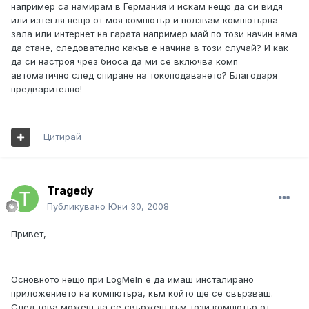
например са намирам в Германия и искам нещо да си видя
или изтегля нещо от моя компютър и ползвам компютърна
зала или интернет на гарата например май по този начин няма
да стане, следователно какъв е начина в този случай? И как
да си настроя чрез биоса да ми се включва комп
автоматично след спиране на токоподаването? Благодаря
предварително!
Цитирай
Tragedy
Публикувано
Юни 30, 2008
Привет,
Основното нещо при LogMeIn е да имаш инсталирано
приложението на компютъра, към който ще се свързваш.
След това можеш да се свържеш към този компютър от