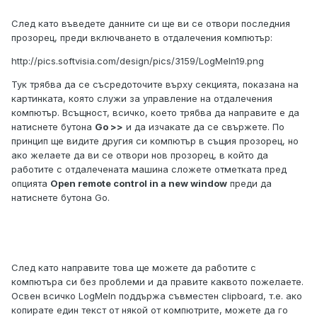
След като въведете данните си ще ви се отвори последния
прозорец, преди включването в отдалечения компютър:
http://pics.softvisia.com/design/pics/3159/LogMeIn19.png
Тук трябва да се съсредоточите върху секцията, показана на
картинката, която служи за управление на отдалечения
компютър. Всъщност, всичко, което трябва да направите е да
натиснете бутона
Go >>
и да изчакате да се свържете. По
принцип ще видите другия си компютър в същия прозорец, но
ако желаете да ви се отвори нов прозорец, в който да
работите с отдалечената машина сложете отметката пред
опцията
Open remote control in a new window
преди да
натиснете бутона Go.
След като направите това ще можете да работите с
компютъра си без проблеми и да правите каквото пожелаете.
Освен всичко LogMeIn поддържа съвместен clipboard, т.е. ако
копирате един текст от някой от компютрите, можете да го