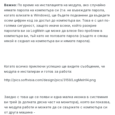
Важно:
По време на инсталацията на модула, ако случайно
нямате парола на компютъра си (т.е. не въвеждате парола,
когато влизате в Windows), ще бъдете подканени да въдедете
осем цифрен код за достъп до компютъра ви. Това е с цел по-
голяма сигурност, защото иначе всеки, който разкрие
паролата ви за LogMeIn ще може да влезе без проблем в
компютъра ви, тъй като не ползвате парола (същото е сякаш
някой е седнал на компютъра ви и нямате парола).
Когато всичко приключи успешно ще видите съобщение, че
модула е инсталиран и готов за работа:
http://pics.softvisia.com/design/pics/3159/LogMeIn14.png
Заедно с това ще се появи и една малка иконка в системния
ви трей (в долната дясна част на монитора), която ви показва,
че модула работи и можете да се свържете с компютъра си
от друга машина -