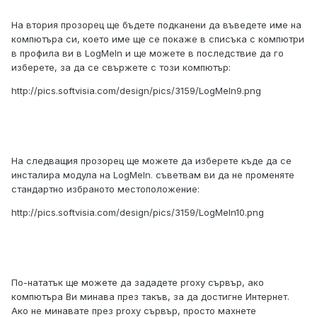
На втория прозорец ще бъдете подканени да въведете име на
компютъра си, което име ще се покаже в списъка с компютри
в профила ви в LogMeIn и ще можете в последствие да го
изберете, за да се свържете с този компютър:
http://pics.softvisia.com/design/pics/3159/LogMeIn9.png
На следващия прозорец ще можете да изберете къде да се
инсталира модула на LogMeIn. съветвам ви да не променяте
стандартно избраното местоположение:
http://pics.softvisia.com/design/pics/3159/LogMeIn10.png
По-нататък ще можете да зададете proxy сървър, ако
компютъра Ви минава през такъв, за да достигне Интернет.
Ако не минавате през proxy сървър, просто махнете