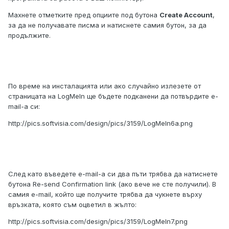
Махнете отметките пред опциите под бутона
Create Account
,
за да не получавате писма и натиснете самия бутон, за да
продължите.
По време на инсталацията или ако случайно излезете от
страницата на LogMeIn ще бъдете подканени да потвърдите e-
mail-а си:
http://pics.softvisia.com/design/pics/3159/LogMeIn6a.png
След като въведете e-mail-а си два пъти трябва да натиснете
бутона Re-send Confirmation link (ако вече не сте получили). В
самия e-mail, който ще получите трябва да чукнете върху
връзката, която съм оцветил в жълто:
http://pics.softvisia.com/design/pics/3159/LogMeIn7.png