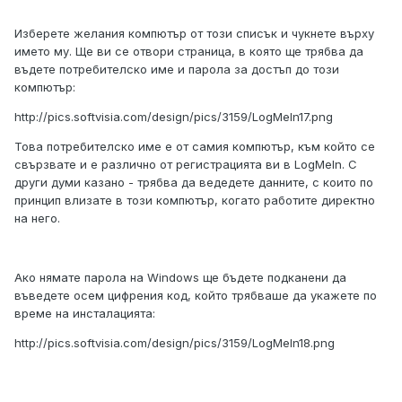
Изберете желания компютър от този списък и чукнете върху
името му. Ще ви се отвори страница, в която ще трябва да
въдете потребителско име и парола за достъп до този
компютър:
http://pics.softvisia.com/design/pics/3159/LogMeIn17.png
Това потребителско име е от самия компютър, към който се
свързвате и е различно от регистрацията ви в LogMeIn. С
други думи казано - трябва да ведедете данните, с които по
принцип влизате в този компютър, когато работите директно
на него.
Ако нямате парола на Windows ще бъдете подканени да
въведете осем цифрения код, който трябваше да укажете по
време на инсталацията:
http://pics.softvisia.com/design/pics/3159/LogMeIn18.png