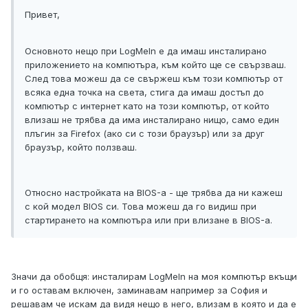
Привет,
Основното нещо при LogMeIn е да имаш инсталирано
приложението на компютъра, към който ще се свързваш.
След това можеш да се свържеш към този компютър от
всяка една точка на света, стига да имаш достъп до
компютър с интернет като на този компютър, от който
влизаш не трябва да има инсталирано нищо, само един
плъгин за Firefox (ако си с този браузър) или за друг
браузър, който ползваш.
Относно настройката на BIOS-а - ще трябва да ни кажеш
с кой модел BIOS си. Това можеш да го видиш при
стартирането на компютъра или при влизане в BIOS-а.
Значи да обобщя: инсталирам LogMeIn на моя компютър вкъщи
и го оставам включен, заминавам например за София и
решавам че искам да видя нещо в него, влизам в която и да е