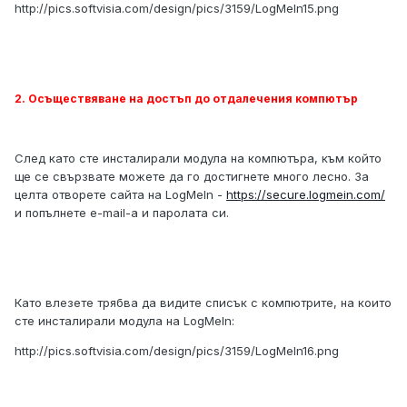
http://pics.softvisia.com/design/pics/3159/LogMeIn15.png
2. Осъществяване на достъп до отдалечения компютър
След като сте инсталирали модула на компютъра, към който
ще се свързвате можете да го достигнете много лесно. За
целта отворете сайта на LogMeIn -
https://secure.logmein.com/
и попълнете e-mail-а и паролата си.
Като влезете трябва да видите списък с компютрите, на които
сте инсталирали модула на LogMeIn:
http://pics.softvisia.com/design/pics/3159/LogMeIn16.png