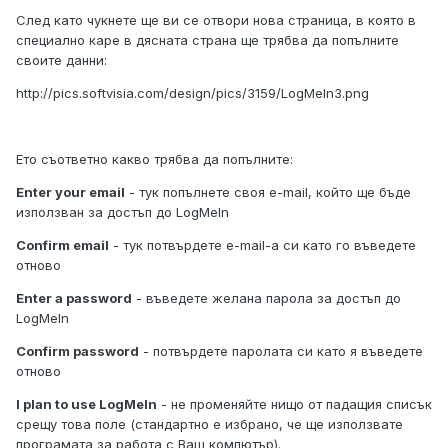
След като чукнете ще ви се отвори нова страница, в която в
специално каре в дясната страна ще трябва да попълните
своите данни:
http://pics.softvisia.com/design/pics/3159/LogMeIn3.png
Ето съответно какво трябва да попълните:
Enter your email
- тук попълнете своя e-mail, който ще бъде
използван за достъп до LogMeIn
Confirm email
- тук потвърдете e-mail-а си като го въведете
отново
Enter a password
- въведете желана парола за достъп до
LogMeIn
Confirm password
- потвърдете паролата си като я въведете
отново
I plan to use LogMeIn
- не променяйте нищо от падащия списък
срещу това поле (стандартно е избрано, че ще използвате
програмата за работа с Ваш компютър).