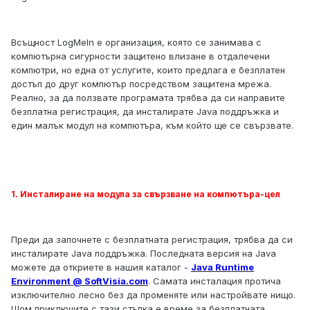
Всъщност LogMeIn е организация, която се занимава с
компютърна сигурности защитено влизане в отдалечени
компютри, но една от услугите, които предлага е безплатен
достъп до друг компютър посредством защитена мрежа.
Реално, за да ползвате програмата трябва да си направите
безплатна регистрация, да инсталирате Java поддръжка и
един малък модул на компютъра, към който ще се свързвате.
1. Инсталиране на модула за свързване на компютъра-цел
Преди да започнете с безплатната регистрация, трябва да си
инсталирате Java поддръжка. Последната версия на Java
можете да откриете в нашия каталог -
Java Runtime
Environment @ SoftVisia.com
. Самата инсталация протича
изключително лесно без да променяте или настройвате нищо.
Щом приключите с тази стъпка е време за безплатната