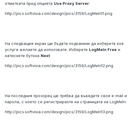
отметката пред опцията
Use Proxy Server
:
http://pics.softvisia.com/design/pics/3159/LogMeIn11.png
На следващия екран ще бъдете подканени да изберете коя
услуга желаете да използвате. Изберете
LogMeIn Free
и
натиснете бутона
Next
http://pics.softvisia.com/design/pics/3159/LogMeIn12.png
На последния прозорец ще трябва да въведете своя e-mail и
парола, с което се регистрирахте на страницата на LogMeIn:
http://pics.softvisia.com/design/pics/3159/LogMeIn13.png