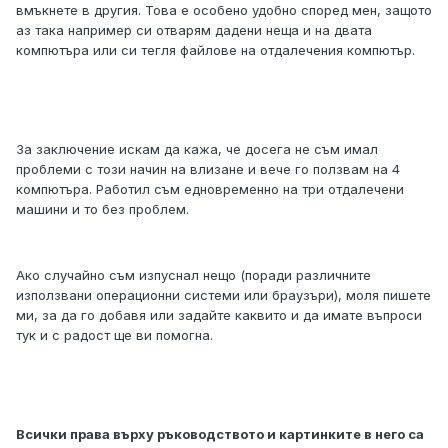
вмъкнете в другия. Това е особено удобно според мен, защото
аз така например си отварям дадени неща и на двата
компютъра или си тегля файлове на отдалечения компютър.
За заключение искам да кажа, че досега не съм имал
проблеми с този начин на влизане и вече го ползвам на 4
компютъра. Работил съм едновременно на три отдалечени
машини и то без проблем.
Ако случайно съм изпуснал нещо (поради различните
използвани операционни системи или браузъри), моля пишете
ми, за да го добавя или задайте каквито и да имате въпроси
тук и с радост ще ви помогна.
Всички права върху ръководството и картинките в него са