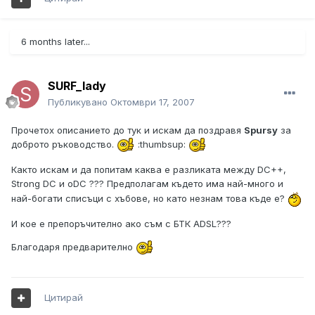
6 months later...
SURF_lady
Публикувано
Октомври 17, 2007
Прочетох описанието до тук и искам да поздравя
Spursy
за
доброто ръководство.
:thumbsup:
Както искам и да попитам каква е разликата между DC++,
Strong DC и оDC ??? Предполагам където има най-много и
най-богати списъци с хъбове, но като незнам това къде е?
И кое е препоръчително ако съм с БТК ADSL???
Благодаря предварително
Цитирай