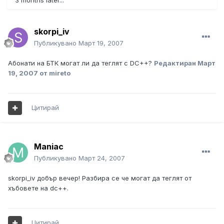
3 months later...
skorpi_iv
Публикувано
Март 19, 2007
Абонати на БТК могат ли да теглят с DC++?
Редактиран
Март
19, 2007
от mireto
Цитирай
Maniac
Публикувано
Март 24, 2007
skorpi_iv добър вечер! Разбира се че могат да теглят от
хъбовете на dc++.
Цитирай