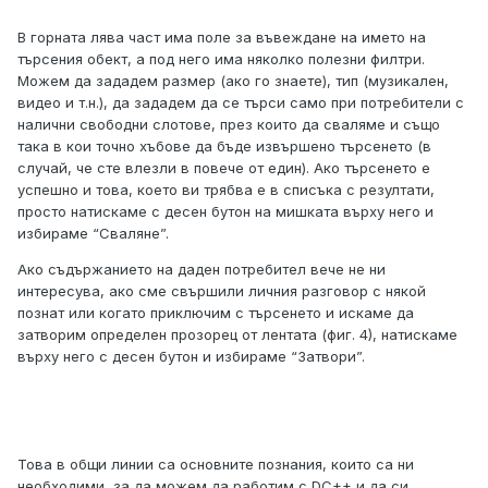
В горната лява част има поле за въвеждане на името на
търсения обект, а под него има няколко полезни филтри.
Можем да зададем размер (ако го знаете), тип (музикален,
видео и т.н.), да зададем да се търси само при потребители с
налични свободни слотове, през които да сваляме и също
така в кои точно хъбове да бъде извършено търсенето (в
случай, че сте влезли в повече от един). Ако търсенето е
успешно и това, което ви трябва е в списъка с резултати,
просто натискаме с десен бутон на мишката върху него и
избираме “Сваляне”.
Ако съдържанието на даден потребител вече не ни
интересува, ако сме свършили личния разговор с някой
познат или когато приключим с търсенето и искаме да
затворим определен прозорец от лентата (фиг. 4), натискаме
върху него с десен бутон и избираме “Затвори”.
Това в общи линии са основните познания, които са ни
необходими, за да можем да работим с DC++ и да си