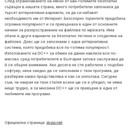
След ограничаването на някои от най-големите безплатни
сървъри в нашата страна, много потребители започнаха да
търсят алтернативни варианти, за да си набавят
необходимото им от Интернет. Безспорно торентите придобиха
огромна популярност и се превърнаха в един от основните
начини за разпространение на файлове по мрежата. Има
обаче и други варианти за безплатно теглене и споделяне на
файлове. Днес ще се запознаем с една алтернативна
система, която придобива все по-голяма популярност.
Използването на DC++ за обмен на данни навлиза все по-
масово сред потребителите в България затова заслужава да
й се обърне внимание. Ако досега не сте работили с подобен
софтуер, нека заедно да се запознаем с тази програма, да
разберем какво представлява и как се използва. Сигурен
съм, че накрая на тази статия всеки ще се е убедил, че няма
нищо трудно, а за мнозина DC++ ще се превърне в една от
любимите им програми.
Официална страница:
dcpp.net