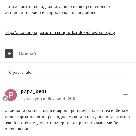
Питам защото попаднах случайно на нещо подобно в
интеренет но ми е интересно как е направено
http://alco.rampage.ru/rummpage/dcindex/showbase.php
Цитирай
6 years later...
papa_bear
Публикувано
Януари 4, 2015
сори за вероятно тъпия въпрос щот прочетох че сам избирам
директорията която ще споделям,но все пак дали е възможно
някой по-напреднал в тази среда да рови в компа ми без
разрешение