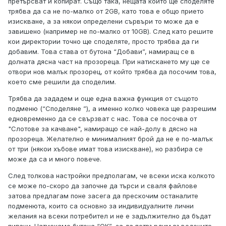
претърсват и копират. Също така, нещата които ще споделяте
трябва да са не по-малко от 2GB, като това е общо прието
изискване, а за някои определени сървъри то може да е
завишено (например не по-малко от 10GB). След като решите
кои директории точно ще споделяте, просто трябва да ги
добавим. Това става от бутона “Добави”, намиращ се в
долната дясна част на прозореца. При натискането му ще се
отвори нов малък прозорец, от който трябва да посочим това,
което сме решили да споделим.
Трябва да зададем и още една важна функция от същото
подменю (“Споделяне ”), а именно колко човека ще разрешим
едновременно да се свързват с нас. Това се посочва от
"Слотове за качване", намиращо се най-долу в дясно на
прозореца. Желателно е минималният брой да не е по-малък
от три (някои хъбове имат това изискване), но разбира се
може да са и много повече.
След толкова настройки предполагам, че всеки иска колкото
се може по-скоро да започне да търси и сваля файлове
затова предлагам поне засега да прескочим останалите
подменюта, които са основно за индивидуалните лични
желания на всеки потребител и не е задължително да бъдат