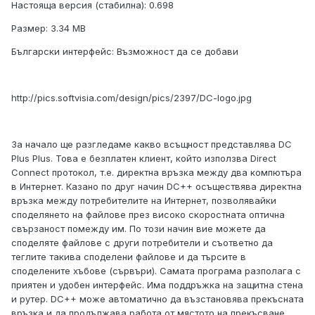
Настояща версия (стабилна): 0.698
Размер: 3.34 MB
Български интерфейс: Възможност да се добави
http://pics.softvisia.com/design/pics/2397/DC-logo.jpg
За начало ще разгледаме какво всъщност представлява DC
Plus Plus. Това е безплатен клиент, който използва Direct
Connect протокол, т.е. директна връзка между два компютъра
в Интернет. Казано по друг начин DC++ осъществява директна
връзка между потребителите на Интернет, позволявайки
споделянето на файлове през високо скоростната оптична
свързаност помежду им. По този начин вие можете да
споделяте файлове с други потребители и съответно да
теглите такива споделени файлове и да търсите в
споделените хъбове (сървъри). Самата програма разполага с
приятен и удобен интерфейс. Има поддръжка на защитна стена
и рутер. DC++ може автоматично да възстановява прекъсната
връзка и да продължава работа от мястото на прекъсване.