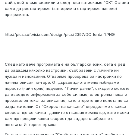
файл, който сме свалили и след това натискаме “OK”. Остава
само да рестартираме (затворим и стартираме наново)
програмата.
http://pics.softvisia.com/design/pics/2397/DC-lenta-1.PNG
След като вече програмата е на български език, сега е ред
да зададем няколко настройки, съобразени с личните ни
нужди и изисквания. Отваряме прозореца за настройки по
начина описан по-горе. От дървовидното меню избираме
първото (най-горно) подменю “Лични данни”, откъдето можете
да въведете информация за себе си: име, електронна поща и
произволен текст за описание, като вторите две полета не са
задължителни. От “Скорост на качване” определяме с каква
скорост ще се качват данните от вашия компютър, като всеки
сам ще прецени каква скорост да зададе съобразно с
неговата Интернет връзка.
От следващото подменю “Свойства на връзката” трябва да