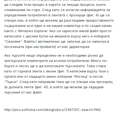
да следим този процес в карето за текущи процеси, което
споменахме по-горе. След като се изтегли информацията за
определения потребител в лентата с прозорци (фиг. 4) ще се
отвори нов, в който ще можем да разгледаме предоставеното
съдържание все едно е на нашия компютър и по същия начин,
както с Windows Explorer. Ако си харесате някой файл просто
натискате с десния бутон на мишката върху него и избирате
“Сваляне”. Файлът автоматично ще започне да се записва в
посочената (при настройките) от вас директория.
Ако търсите нещо определено не е необходимо ръчно да
претърсвате компютрите на всички потребители. Много по-
бързо и лесно ще е да използвате търсачката. Това става
като от горната лента с икони (фиг. 1) натиснем върху тази с
лупата или от падащото меню изберем “Изглед” и после
“Търси”. След като направим това ще се отвори нов прозорец
(в долната лента (фиг. 4)), в който ще можем да зададем
търсения от нас файл.
http://pics.softvisia.com/design/pics/2397/DC-search.PNG