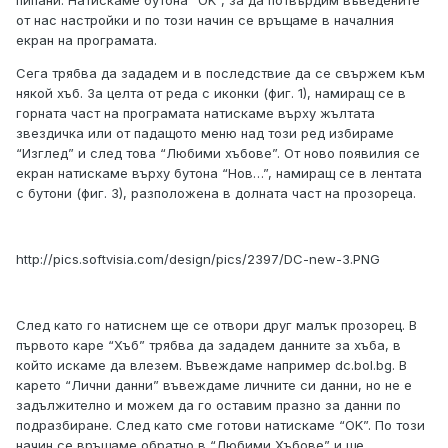
пипани. Натискаме бутона “OK”, за да потвърдим въведените
от нас настройки и по този начин се връщаме в началния
екран на програмата.
Сега трябва да зададем и в последствие да се свържем към
някой хъб. За целта от реда с иконки (фиг. 1), намиращ се в
горната част на програмата натискаме върху жълтата
звездичка или от падащото меню над този ред избираме
“Изглед” и след това “Любими хъбове”. От ново появилия се
екран натискаме върху бутона “Нов…”, намиращ се в лентата
с бутони (фиг. 3), разположена в долната част на прозореца.
http://pics.softvisia.com/design/pics/2397/DC-new-3.PNG
След като го натиснем ще се отвори друг малък прозорец. В
първото каре “Хъб” трябва да зададем данните за хъба, в
който искаме да влезем. Въвеждаме например dc.bol.bg. В
карето “Лични данни” въвеждаме личните си данни, но не е
задължително и можем да го оставим празно за данни по
подразбиране. След като сме готови натискаме “OK”. По този
начин се връщаме обратно в “Любими Хъбове” и ще