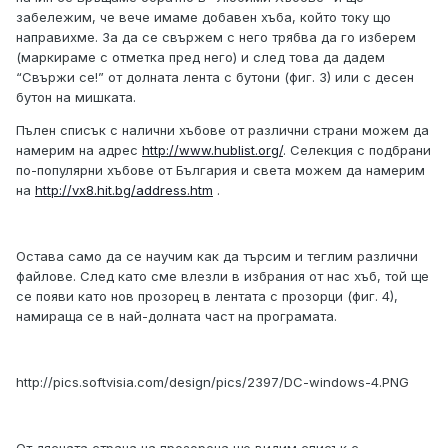
забележим, че вече имаме добавен хъба, който току що
направихме. За да се свържем с него трябва да го изберем
(маркираме с отметка пред него) и след това да дадем
“Свържи се!” от долната лента с бутони (фиг. 3) или с десен
бутон на мишката.
Пълен списък с налични хъбове от различни страни можем да
намерим на адрес
http://www.hublist.org/
. Селекция с подбрани
по-популярни хъбове от България и света можем да намерим
на
http://vx8.hit.bg/address.htm
.
Остава само да се научим как да търсим и теглим различни
файлове. След като сме влезли в избрания от нас хъб, той ще
се появи като нов прозорец в лентата с прозорци (фиг. 4),
намираща се в най-долната част на програмата.
http://pics.softvisia.com/design/pics/2397/DC-windows-4.PNG