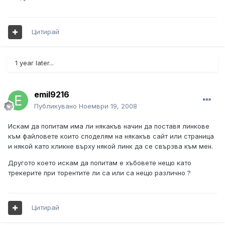
Цитирай
1 year later...
emil9216
Публикувано
Ноември 19, 2008
Искам да попитам има ли някакъв начин да поставя линкове
към файловете които споделям на някакъв сайт или страница
и някой като кликне върху някой линк да се свързва към мен.
Другото което искам да попитам е хъбовете нещо като
трекерите при торентите ли са или са нещо различно ?
Цитирай