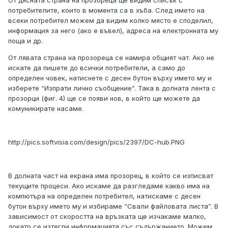
От дясната страна на прозореца ще видим списък с
потребителите, които в момента са в хъба. След името на
всеки потребител можем да видим колко място е споделил,
информация за него (ако е въвел), адреса на електронната му
поща и др.
От лявата страна на прозореца се намира общият чат. Ако не
искате да пишете до всички потребители, а само до
определен човек, натиснете с десен бутон върху името му и
изберете “Изпрати лично съобщение”. Така в долната лента с
прозорци (фиг. 4) ще се появи нов, в който ще можете да
комуникирате насаме.
http://pics.softvisia.com/design/pics/2397/DC-hub.PNG
В долната част на екрана има прозорец, в който се изписват
текущите процеси. Ако искаме да разгледаме какво има на
компютъра на определен потребител, натискаме с десен
бутон върху името му и избираме “Свали файловата листа”. В
зависимост от скоростта на връзката ще изчакаме малко,
докато се изтегли информацията със съдържанието. Можем