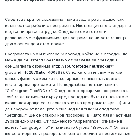
След това кратко въведение, нека заедно разгледаме как
всъщност се работи с програмата. Инсталацията е стандартна
и едва ли ще ви затрудни. След като сме готови и
разполагаме с функционираща програма не ни остава нищо
друго освен да я стартираме.
Програмата има и български превод, който не е вграден, но
може да се изтегли безплатно от раздела за преводи в
официалната страница (
http://sourceforge.net/tracker/?
group_id=40287&atid=460289
). След като изтеглим малкия
езиков файл, можем да го копираме в папката, в която е
инсталирана програмата. По подразбиране тази папка е
“C:\Program Files\DC++”. След това стартираме програмата и
трябва да натиснем върху предпоследния бутон от лентата с
икони, намираща се в горната част на програмата (фиг. 1) или
да изберем от падащото меню над нея “File” и след това
“Settings…”. Ще се отвори нов прозорец, в чиято лява част има
дървовидно меню. От подменюто “Appearance” отиваме в
полето “Lenguage file” и натискате бутона “Browse…”. Отново
ще се отвори нов прозорец, от който посочвате превеждащия