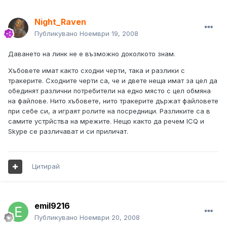
Night_Raven
Публикувано
Ноември 19, 2008
Даването на линк не е възможно доколкото знам.
Хъбовете имат както сходни черти, така и разлики с
тракерите. Сходните черти са, че и двете неща имат за цел да
обединят различни потребители на едно място с цел обмяна
на файлове. Нито хъбовете, нито тракерите държат файловете
при себе си, а играят ролите на посредници. Разликите са в
самите устрйства на мрежите. Нещо както да речем ICQ и
Skype се различават и си приличат.
Цитирай
emil9216
Публикувано
Ноември 20, 2008