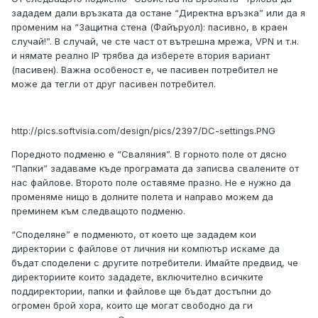
зададем дали връзката да остане “Директна връзка” или да я
променим на “Защитна стена (Файъруол): пасивно, в краен
случай!”. В случай, че сте част от вътрешна мрежа, VPN и т.н.
и нямате реално IP трябва да изберете втория вариант
(пасивен). Важна особеност е, че пасивен потребител не
може да тегли от друг пасивен потребител.
http://pics.softvisia.com/design/pics/2397/DC-settings.PNG
Поредното подменю е “Сваляния”. В горното поле от дясно
“Папки” задаваме къде програмата да записва свалените от
нас файлове. Второто поле оставяме празно. Не е нужно да
променяме нищо в долните полета и направо можем да
преминем към следващото подменю.
“Споделяне” е подменюто, от което ще зададем кои
директории с файлове от личния ни компютър искаме да
бъдат споделени с другите потребители. Имайте предвид, че
директориите които зададете, включително всичките
поддиректории, папки и файлове ще бъдат достъпни до
огромен брой хора, които ще могат свободно да ги