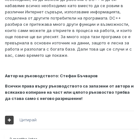
набавяме всичко необходимо като вместо да се ровим в
различни Интернет сървъри, използваме информацията,
споделена от другите потребители на програмата. DC++
разбира се притежава много други функции и възможности,
които сами можете да откриете в процеса на работа, и които
още повече ще ви улеснят. За много хора тази програма се е
превърнала в основен източник на данни, защото е лесна за
работа и разполага с богата база. Дали това ще се случи и с
вас, само времето ще покаже.
Автор на ръководството: Стефан Бъчваров
Всички права върху ръководството са запазени от автора и
всякакво копиране на част или цялото ръковоство трябва
да става само с негово разрешение!
Цитирай