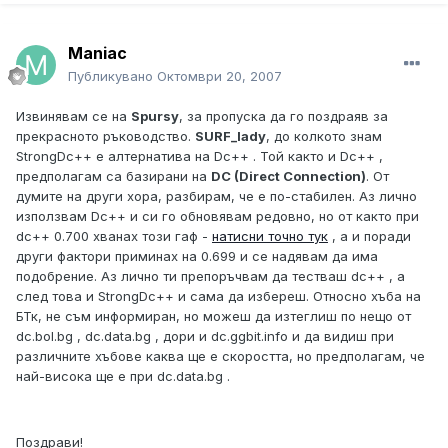
Maniac
Публикувано
Октомври 20, 2007
Извинявам се на
Spursy
, за пропуска да го поздраяв за
прекрасното ръководство.
SURF_lady
, до колкото знам
StrongDc++ е алтернатива на Dc++ . Той както и Dc++ ,
предполагам са базирани на
DC (Direct Connection)
. От
думите на други хора, разбирам, че е по-стабилен. Аз лично
използвам Dc++ и си го обновявам редовно, но от както при
dc++ 0.700 хванах този гаф -
натисни точно тук
, а и поради
други фактори приминах на 0.699 и се надявам да има
подобрение. Аз лично ти препоръчвам да тестваш dc++ , а
след това и StrongDc++ и сама да избереш. Относно хъба на
БТк, не съм информиран, но можеш да изтеглиш по нещо от
dc.bol.bg , dc.data.bg , дори и dc.ggbit.info и да видиш при
различните хъбове каква ще е скоростта, но предполагам, че
най-висока ще е при dc.data.bg .
Поздрави!