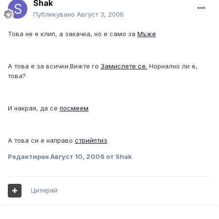
Shak
Публикувано
Август 3, 2006
Това не е клип, а закачка, но е само за
Мъже
А това е за всички.Вижте го
Замислете се.
Норнално ли е,
това?
И накрая, да се
посмеем
А това си е направо
стрийптиз
Редактиран
Август 10, 2006
от Shak
Цитирай