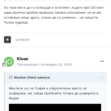
Аз това мога да го потвърдя и за Египет, където при 120 км/ч
един приятел арабин правеше такива изпълнения, че не ми
оставаше нищо друго, освен да се усмихна ... на смъртта.
Пълна лудница.
Цитирай
Юнак
Публикувано
Септември 26, 2006
Neuton Gimic написа:
Мислите си, че София е отвратително място за
шофиране, хм, хайде пробвайте тогава да шофирате в
Индия: