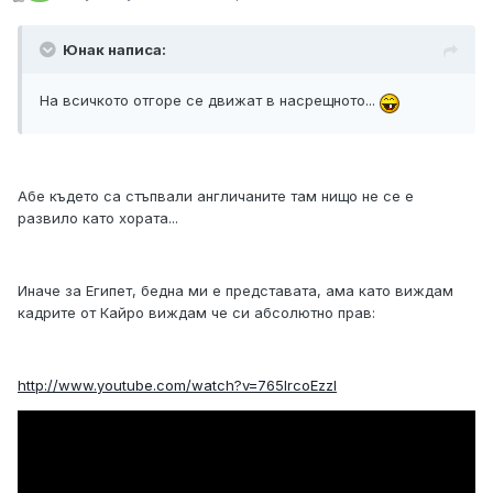
Юнак написа:
На всичкото отгоре се движат в насрещното...
Абе където са стъпвали англичаните там нищо не се е
развило като хората...
Иначе за Египет, бедна ми е представата, ама като виждам
кадрите от Кайро виждам че си абсолютно прав:
http://www.youtube.com/watch?v=765IrcoEzzI