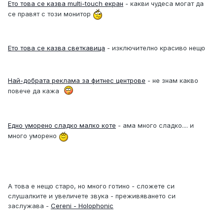
Ето това се казва multi-touch екран
- какви чудеса могат да
се правят с този монитор
Ето това се казва светкавица
- изключително красиво нещо
Най-добрата реклама за фитнес центрове
- не знам какво
повече да кажа
Едно уморено сладко малко коте
- ама много сладко.... и
много уморено
А това е нещо старо, но много готино - сложете си
слушалките и увеличете звука - преживяването си
заслужава -
Cereni - Holophonic