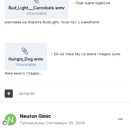
- Още една чудесна
Bud_Light___Cannibals.wmv
Unavailable
реклама на бирата BudLight, този път с канибали
- Ей на това му се вика гладно куче.
Hungry_Dog.wmv
Unavailable
Ама много гладно...
Цитирай
Neuton Gimic
Публикувано
Септември 26, 2006