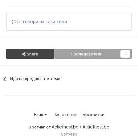
Отговори на тази тема
Share
Последователи
0
Иди на предишната тема
Език
Пишете ни!
Бисквитки
Actiefhost.bg
Actiefhost.be
Хостинг от
/
SoftVisia