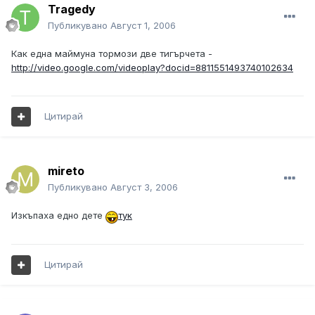
Tragedy
Публикувано
Август 1, 2006
Как една маймуна тормози две тигърчета -
http://video.google.com/videoplay?docid=8811551493740102634
Цитирай
mireto
Публикувано
Август 3, 2006
Изкъпаха едно дете
тук
Цитирай