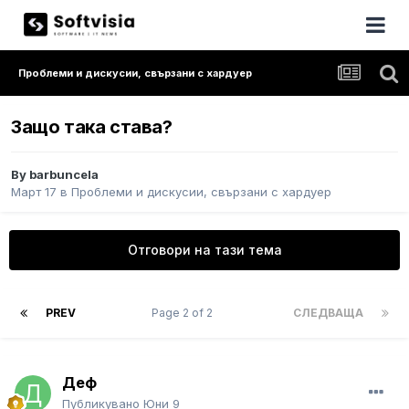
Проблеми и дискусии, свързани с хардуер
Защо така става?
By
barbuncela
Март 17
в
Проблеми и дискусии, свързани с хардуер
Отговори на тази тема
PREV
Page 2 of 2
СЛЕДВАЩА
Деф
Публикувано
Юни 9