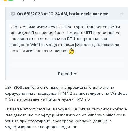
On 6/9/2026 at 10:24 AM,
barbuncela
написа:
О боже! Ама имам вече UEFI бе хора! TMP версия 2! Ти
да видиш! Явно новия биос е станал UEFI и вероятно се
ползва и от нови лаптопи на DELL защото със тоя
процесор Win11 нема да стане...официално де, искам да
кажа! Хихи! Станах модерна!
Expand
UEFI BIOS лаптопа си е имал и с предишното дъно ,но на
хардуерно ниво поддържа TPM 1.2 за инсталиране на Windows
11 без използване на Rufus е нужен TPM 2.0
Trusted Platform Module, версия 2.0 е чип за сигурност който е
към дъното ,не е софтуер. Използва се от Windows bitlocker и
защита при стартиране ,проверява Windows дали не е
модефициран от зловреден код и т.н.