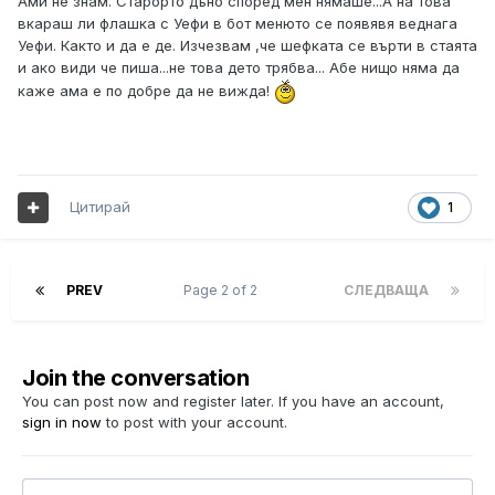
Ами не знам. Старорто дъно според мен нямаше...А на това
вкараш ли флашка с Уефи в бот менюто се появявя веднага
Уефи. Както и да е де. Изчезвам ,че шефката се върти в стаята
и ако види че пиша...не това дето трябва... Абе нищо няма да
каже ама е по добре да не вижда!
Цитирай
1
PREV
Page 2 of 2
СЛЕДВАЩА
Join the conversation
You can post now and register later. If you have an account,
sign in now
to post with your account.