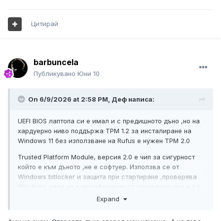
Цитирай
barbuncela
Публикувано
Юни 10
On 6/9/2026 at 2:58 PM,
Деф
написа:
UEFI BIOS лаптопа си е имал и с предишното дъно ,но на
хардуерно ниво поддържа TPM 1.2 за инсталиране на
Windows 11 без използване на Rufus е нужен TPM 2.0
Trusted Platform Module, версия 2.0 е чип за сигурност
който е към дъното ,не е софтуер. Използва се от
Windows bitlocker и защита при стартиране ,проверява
Windows дали не е модефициран от зловреден код и т.н.
Expand